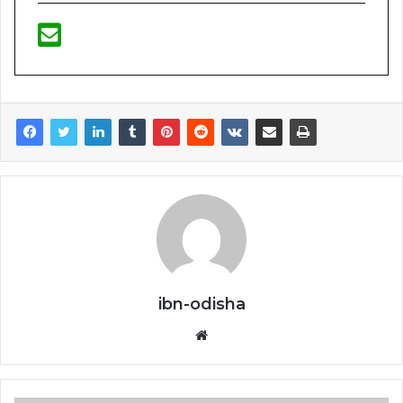
ibn-odisha
Website