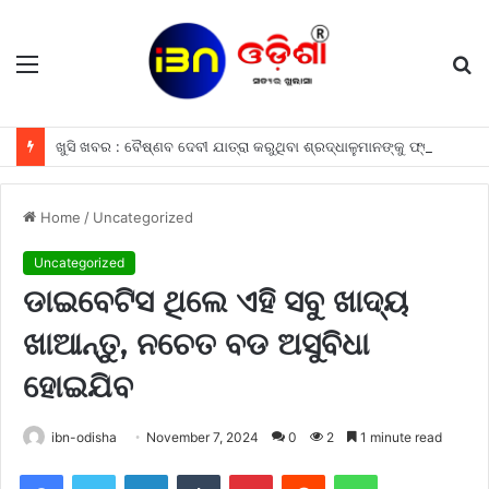
Menu
S
fo
ଖୁସି ଖବର : ବୈଷ୍ଣବ ଦେବୀ ଯାତ୍ରା କରୁଥିବା ଶ୍ରଦ୍ଧାଳୁମାନଙ୍କୁ ଫ୍ରୀରେ ମିଳିବ ଏହି ସବୁ ଖାସ ସୁବିଧା ଗୁଡିକ
Home
/
Uncategorized
Uncategorized
ଡାଇବେଟିସ ଥିଲେ ଏହି ସବୁ ଖାଦ୍ୟ
ଖାଆନ୍ତୁ, ନଚେତ ବଡ ଅସୁବିଧା
ହୋଇଯିବ
ibn-odisha
November 7, 2024
0
2
1 minute read
Facebook
Twitter
LinkedIn
Tumblr
Pinterest
Reddit
WhatsApp