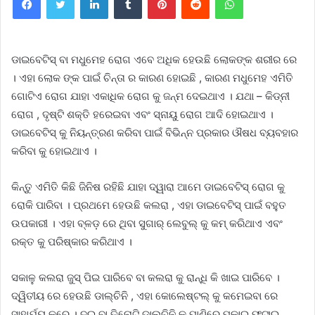
ଡାଇବେଟିସ୍ ବା ମଧୁମେହ ରୋଗ ଏବେ ଅଧିକ ହେଉଛି ଲୋକଙ୍କ ଶରୀର ରେ
। ଏହା ଲୋକ ଙ୍କ ପାଇଁ ଚିନ୍ତା ର କାରଣ ହୋଇଛି , କାରଣ ମଧୁମେହ ଏମିତି
ଗୋଟିଏ ରୋଗ ଯାହା ଏକାଧିକ ରୋଗ କୁ ଜନ୍ମ ଦେଇଥାଏ । ଯଥା – କିଡ୍ନୀ
ରୋଗ , ଦୃଷ୍ଟି ଶକ୍ତି ହରେଇବା ଏବଂ ସ୍ନାୟୁ ରୋଗ ଆଦି ହୋଇଥାଏ ।
ଡାଇବେଟିସ୍ କୁ ନିୟନ୍ତ୍ରଣ କରିବା ପାଇଁ ବିଭିନ୍ନ ପ୍ରକାର ଔଷଧ ବ୍ୟବହାର
କରିବା କୁ ହୋଇଥାଏ ।
କିନ୍ତୁ ଏମିତି କିଛି ଜିନିଷ ରହିଛି ଯାହା ଦ୍ୱାରା ଆମେ ଡାଇବେଟିସ୍ ରୋଗ କୁ
ରୋକି ପାରିବା । ପ୍ରଥମେ ହେଉଛି କଲରା , ଏହା ଡାଇବେଟିସ୍ ପାଇଁ ବହୁତ
ଉପକାରୀ । ଏହା ବ୍ଳଡ଼ ରେ ଥିବା ସୁଗାର୍ ଲେବୁଲ୍ କୁ କମ୍ କରିଥାଏ ଏବଂ
ରକ୍ତ କୁ ପରିଷ୍କାର କରିଥାଏ ।
ସକାଳୁ କଲରା ଜୁସ୍ ପିଇ ପାରିବେ ବା କଲରା କୁ ରାନ୍ଧି କି ଖାଇ ପାରିବେ ।
ଦ୍ୱିତୀୟ ରେ ହେଉଛି ଡାଲ୍ଚିନି , ଏହା କୋଲେଷ୍ଟଲ୍ କୁ କମେଇବା ରେ
ସାହାର୍ଯ୍ୟ କରେ । ଦୁଇ ବା ତିନୋଟି ଡାଲ୍ଚିନି କୁ ପାଣିରେ ପକାଇ ଫୁଟାଇ