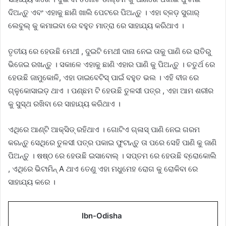
ଦିଅନ୍ତୁ ଏବଂ ଏହାକୁ ଛାଣି ଖାଲି ପେଟରେ ପିଅନ୍ତୁ । ଏହା ବ୍ଳଡ଼ ସୁଗାର୍
ଲେବୁଲ୍ କୁ କମାଇବା ରେ ବହୁତ ମାତ୍ରା ରେ ସାହାଯ୍ୟ କରିଥାଏ ।
ତୃତୀୟ ରେ ହେଉଛି ମେଥୀ , ଦୁଇଟି ମେଥୀ ଦାନା ନେଇ ତାକୁ ପାଣି ରେ ରାତିରୁ
ଭିଜେଇ ରଖନ୍ତୁ । ସକାଳେ ଏହାକୁ ଛାଣି ଏହାର ପାଣି କୁ ପିଅନ୍ତୁ । ଚତୁର୍ଥ ରେ
ହେଉଛି ଜାମୁକୋଳି, ଏହା ଡାଇବେଟିସ୍ ପାଇଁ ବହୁତ ଭଲ । ଏହି ବୀଜ ରେ
ଗ୍ଳୁକୋସାଇଡ଼ ଥାଏ । ପଣ୍ଛମ ଟି ହେଉଛି ତୁଳସୀ ପତ୍ର , ଏହା ଆମ ଶରୀର
କୁ ସୁସ୍ଥ ରଖିବା ରେ ସାହାଯ୍ୟ କରିଥାଏ ।
ଏଥିରେ ଆଣ୍ଟି ଆକ୍ସିଡ୍ ରହିଥାଏ । ଗୋଟିଏ ଗ୍ଳାସ୍ ପାଣି ନେଇ ଗରମ
କରନ୍ତୁ ସେଥିରେ ତୁଳସୀ ପତ୍ର ପକାଇ ଫୁଟାନ୍ତୁ ତା ପରେ ସେହି ପାଣି କୁ ଜାଣି
ପିଅନ୍ତୁ । ଷଷ୍ଠ ରେ ହେଉଛି ଇସାବୋଲ୍ । ସପ୍ତମ ରେ ହେଉଛି ବ୍ରୋକୋଲି
, ଏଥିରେ ଭିଟାମିନ୍ A ଥାଏ ତେଣୁ ଏହା ମଧୁମେହ ରୋଗ କୁ ରୋକିବା ରେ
ସାହାଯ୍ୟ କରେ ।
Ibn-Odisha