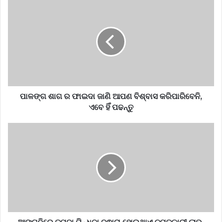
ପାଳଙ୍ଗ ଶାଗ ର ଫାଇଦା ଜାଣି ଆପଣ ବିଶ୍ବାସ କରିପାରିବେନି,
ଏବେ ହିଁ ପଢନ୍ତୁ