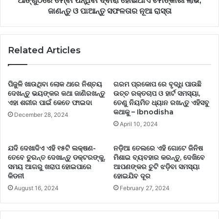
ଆଙ୍ଗୁଠିରେ ତମ୍ବା ପିନ୍ଧିବା ଦ୍ଵାରା ହୋଇଥାଏ ଚମତ୍କାରୀ ଲାଭ,
ଜାଣନ୍ତୁ ଓ ପାଆନ୍ତୁ ସଫଳତାର ନୂଆ ରାସ୍ତା
Related Articles
ପିଜୁଳି ଖାଉଥିବା ଲୋକ ଥରେ ନିଶ୍ଚୟ
ଗରମ ପ୍ରକୋପ ରେ ବୃଦ୍ଧି ପାଉଛି
ଦେଖନ୍ତୁ ଭୟଙ୍କର କଥା ଜାଣିରଖନ୍ତୁ
ଉଚ୍ଚ ରକ୍ତଚାପ ଓ ହାର୍ଟ ସମସ୍ୟା,
ଏହା ଶରୀର ପାଇଁ କେତେ ଫାଇଦା
ତେଣୁ ନିୟମିତ ଧ୍ୟାନ ରଖନ୍ତୁ ଏହିସବୁ
କଥାକୁ – Ibnodisha
December 28, 2024
April 10, 2024
ଯଦି ଦେଖାଦିଏ ଏହି ୧୫ଟି ଲକ୍ଷଣ-
ନଡ଼ିଆ ତେଲରେ ଏହି ଗୋଟେ ଜିନିଷ
ତେବେ ତୁରନ୍ତ ଦେଖାନ୍ତୁ ଡକ୍ଟରଙ୍କୁ,
ମିଶାଇ ବ୍ୟବହାର କରନ୍ତୁ, ଦେଖିବେ
ସମୟ ଆଗରୁ ଖରାପ ହୋଇପାରେ
ଆପଣଙ୍କର ଚୁଟି ଝଡ଼ିବା ସମସ୍ୟା
କିଡନୀ
ହୋଇଯିବ ଦୂର
August 16, 2024
February 27, 2024