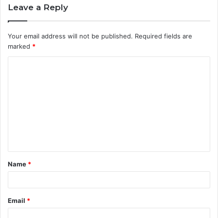
Leave a Reply
Your email address will not be published.
Required fields are
marked
*
C
o
m
m
e
n
t
Name
*
*
Email
*