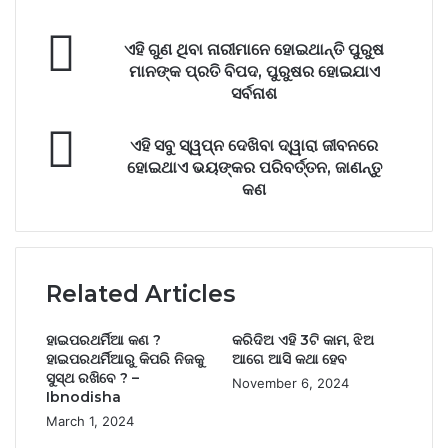
ଏହି ଗୁଣ ଥିବା ନାରୀମାନେ ହୋଇଥାନ୍ତି ପୁରୁଷ
ମାନଙ୍କ ପ୍ରତି ବିପଦ, ପୁରୁଷର ହୋଇଯାଏ
ସର୍ବନାଶ
ଏହି ସବୁ ସ୍ୱପ୍ନ ଦେଖିବା ଦ୍ୱାରା ଜୀବନରେ
ହୋଇଥାଏ ଭୟଙ୍କର ପରିବର୍ତ୍ତନ, ଜାଣନ୍ତୁ
କଣ
Related Articles
ହାଇପରଥର୍ମିଆ କଣ ?
କରିଦିଅ ଏହି 3ଟି କାମ, ଝିଅ
ହାଇପରଥର୍ମିଆରୁ କିପରି ନିଜକୁ
ଆଗେ ଆସି କଥା ହେବ
ସୁସ୍ଥ ରଖିବେ ? –
November 6, 2024
Ibnodisha
March 1, 2024