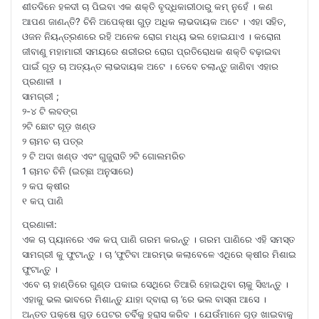
ଶୀତଦିନେ ହଳଦୀ ଚା ପିଇବା ଏକ ଶକ୍ତି ବୃଦ୍ଧିକାରୀଠାରୁ କମ୍ ନୁହେଁ । କଣ
ଆପଣ ଜାଣନ୍ତି? ଚିନି ଅପେକ୍ଷା ଗୁଡ଼ ଅଧିକ ଲାଭଦାୟକ ଅଟେ । ଏହା ସହିତ,
ଓଜନ ନିୟନ୍ତ୍ରଣରେ ରହି ଅନେକ ରୋଗ ମଧ୍ୟ ଭଲ ହୋଇଯାଏ । କରୋନା
ଜୀବାଣୁ ମହାମାରୀ ସମୟରେ ଶରୀରର ରୋଗ ପ୍ରତିରୋଧକ ଶକ୍ତି ବଢ଼ାଇବା
ପାଇଁ ଗୂଡ଼ ଚା ଅତ୍ୟନ୍ତ ଲାଭଦାୟକ ଅଟେ । ତେବେ ଚଲାନ୍ତୁ ଜାଣିବା ଏହାର
ପ୍ରଣାଳୀ ।
ସାମଗ୍ରୀ ;
୨-୪ ଟି ଲବଙ୍ଗ
୨ଟି ଛୋଟ ଗୂଡ଼ ଖଣ୍ଡ
୨ ଚାମଚ ଚା ପତ୍ର
୨ ଟି ଅଦା ଖଣ୍ଡ ଏବଂ ଗୁଜୁରାତି ୨ଟି ଗୋଲମରିଚ
1 ଚାମଚ ଚିନି (ଇଚ୍ଛା ଅନୁସାରେ)
୨ କପ କ୍ଷୀର
୧ କପ୍ ପାଣି
ପ୍ରଣାଳୀ:
ଏକ ଚା ପ୍ୟାନରେ ଏକ କପ୍ ପାଣି ଗରମ କରନ୍ତୁ । ଗରମ ପାଣିରେ ଏହି ସମସ୍ତ
ସାମଗ୍ରୀ କୁ ଫୁଟାନ୍ତୁ । ଚା ’ଫୁଟିବା ଆରମ୍ଭ କଲାବେଳେ ଏଥିରେ କ୍ଷୀର ମିଶାଇ
ଫୁଟାନ୍ତୁ ।
ଏବେ ଚା ହାଣ୍ଡିରେ ଗୁଣ୍ଡ ପକାଇ ସେଥିରେ ତିଆରି ହୋଇଥିବା ଚାକୁ ସିଝାନ୍ତୁ ।
ଏହାକୁ ଭଲ ଭାବରେ ମିଶାନ୍ତୁ ଯାହା ଦ୍ବାରା ଚା ’ରେ ଭଲ ବାସ୍ନା ଆସେ ।
ଅନ୍ତତ ପକ୍ଷେ ଗୁଡ଼ ପେଟର ଚର୍ବିକୁ ହ୍ରାସ କରିବ । ଯେଉଁମାନେ ଗୂଡ଼ ଖାଇବାକୁ