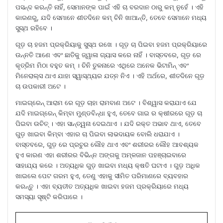
ପସନ୍ଦ କରନ୍ତି ନାହିଁ, ସେମାନଙ୍କ ପାଇଁ ଏହି ଚା ବରଦାନ ଠାରୁ କମ୍ ନୁହେଁ । ଏହି
କାରଣରୁ, ଯଦି ସେମାନେ ଶୀତଦିନେ କମ୍ ଚିନି ଖାଆନ୍ତି, ତେବେ ସେମାନେ ମଧ୍ୟ
ସୁସ୍ଥ ରହିବେ ।
ଗୂଡ଼ ଚା ହଜମ ପ୍ରକ୍ରିୟାକୁ ସୁସ୍ଥ ରଖେ । ଗୂଡ଼ ଚା ପିଇବା ହଜମ ପ୍ରକ୍ରିୟାରେ
ଉନ୍ନତି ଆଣେ ଏବଂ ଛାତିକୁ ଜ୍ୱାଳା ଗ୍ୟାସ କରେ ନାହିଁ । ବାସ୍ତବରେ, ଗୂଡ଼ ରେ
କୃତ୍ରିମ ମିଠା ବହୁତ କମ୍ । ଚିନି ତୁଳନାରେ ଏଥିରେ ଅନେକ ଭିଟାମିନ୍ ଏବଂ
ମିନେରାଲ୍ସ ଥାଏ ଯାହା ସ୍ୱାସ୍ଥ୍ୟର ଯତ୍ନ ନିଏ । ଏହି ଅର୍ଥରେ, ଶୀତଦିନେ ଗୂଡ଼
ଚା ଉପକାରୀ ଅଟେ ।
ମାଇଗ୍ରେନ୍ ଆରାମ ରେ ଗୂଡ଼ ଚାହା ରାମବାଣ ଅଟେ । ବିଶ୍ୱାସ କରାଯାଏ ଯେ
ଯଦି ମାଇଗ୍ରେନ୍ କିମ୍ବା ମୁଣ୍ଡବିନ୍ଧା ହୁଏ, ତେବେ ଗାଇ ର କ୍ଷୀରରେ ଗୂଡ଼ ଚା
ପିଇବା ଉଚିତ୍ । ଏହା ସାନ୍ତ୍ୱନା ଦେଇଥାଏ । ଯଦି ରକ୍ତ ଅଭାବ ଥାଏ, ତେବେ
ଗୁଡ଼ ଖାଇବା କିମ୍ବା ଏହାର ଚା ପିଇବା ଲାଭଦାୟକ ବୋଲି ଧରାଯାଏ ।
ବାସ୍ତବରେ, ଗୁଡ଼ ରେ ପ୍ରଚୁର ଲୌହ ଥାଏ ଏବଂ ଶରୀରର ଲୌହ ଆବଶ୍ୟକ
ହୁଏ କାରଣ ଏହା ଶରୀରର ବିଭିନ୍ନ ଅଙ୍ଗକୁ ଅମ୍ଳଜାନ ପହଞ୍ଚାଇବାରେ
ସାହାଯ୍ୟ କରେ । ଅତ୍ୟଧିକ ଗୁଡ଼ ଖାଇବା ମଧ୍ୟ କ୍ଷତି ଘଟାଏ । ଗୁଡ଼ ଅଧିକ
ଖାଇଲେ ପେଟ ଗରମ ହୁଏ, ତେଣୁ ଏହାକୁ ସୀମିତ ପରିମାଣରେ ବ୍ୟବହାର
କରନ୍ତୁ । ଏହା ବ୍ୟତୀତ ଅତ୍ୟଧିକ ଖାଇବା ହଜମ ପ୍ରକ୍ରିୟାରେ ମଧ୍ୟ
ସମସ୍ୟା ସୃଷ୍ଟି କରିପାରେ ।