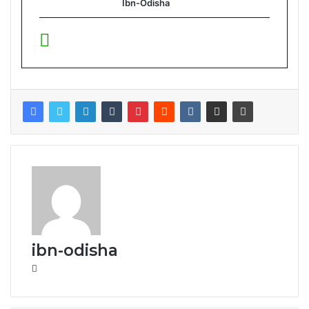
Ibn-Odisha
ibn-odisha
Website