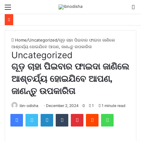
Menu
S
fo
Home
/
Uncategorized
/
ଗୂଡ଼ ଚାହା ପିଇବାର ଫାଇଦା ଜାଣିଲେ
ଆଶ୍ଚର୍ଯ୍ୟ ହୋଇଯିବେ ଆପଣ, ଜାଣନ୍ତୁ ଉପକାରିତା
Uncategorized
ଗୂଡ଼ ଚାହା ପିଇବାର ଫାଇଦା ଜାଣିଲେ
ଆଶ୍ଚର୍ଯ୍ୟ ହୋଇଯିବେ ଆପଣ,
ଜାଣନ୍ତୁ ଉପକାରିତା
ibn-odisha
December 2, 2024
0
1
1 minute read
Facebook
Twitter
LinkedIn
Tumblr
Pinterest
Reddit
WhatsApp