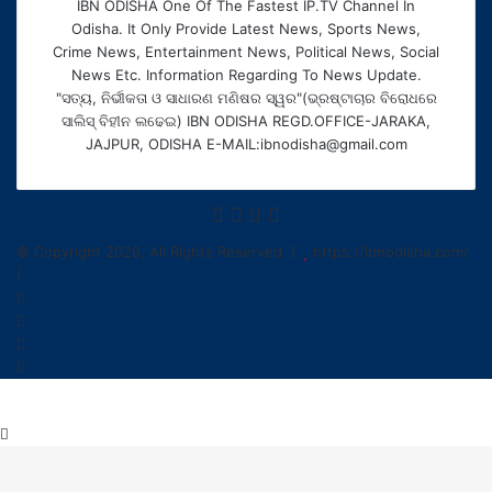
IBN ODISHA One Of The Fastest IP.TV Channel In
Odisha. It Only Provide Latest News, Sports News,
Crime News, Entertainment News, Political News, Social
News Etc. Information Regarding To News Update.
"ସତ୍ୟ, ନିର୍ଭୀକତା ଓ ସାଧାରଣ ମଣିଷର ସ୍ୱର"(ଭ୍ରଷ୍ଟାଚାର ବିରୋଧରେ
ସାଲିସ୍ ବିହୀନ ଲଢେଇ) IBN ODISHA REGD.OFFICE-JARAKA,
JAJPUR, ODISHA E-MAIL:ibnodisha@gmail.com
Facebook
Twitter
YouTube
Instagram
© Copyright 2026, All Rights Reserved |
https://ibnodisha.com/
|
Facebook
Twitter
YouTube
Instagram
Back
to
top