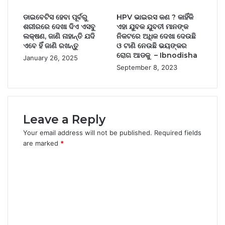
ଡାଇବେଟିସ ହେବା ପୂର୍ବରୁ
HPV ଭାଇରସ କଣ ? କାହିଁକି
ଶରୀରରେ ଦେଖା ଦିଏ ଏସବୁ
ଏହା ଯୁବକ ଯୁବତୀ ମାନଙ୍କ
ଲକ୍ଷଣ, ଜାଣି ନାହାନ୍ତି ଯଦି
ନିକଟରେ ଅଧିକ ଦେଖା ଦେଉଛି
ଏବେ ହିଁ ଜାଣି ରଖନ୍ତୁ
ଓ ଟାଣି ନେଉଛି ଭୟଙ୍କର
ରୋଗ ଆଡକୁ – Ibnodisha
January 26, 2025
September 8, 2023
Leave a Reply
Your email address will not be published.
Required fields
are marked
*
C
o
m
m
e