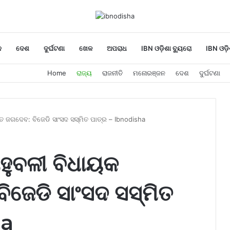
ନ
ଦେଶ
ଦୁର୍ଘଟଣା
ଖେଳ
ଅପରାଧ
IBN ଓଡ଼ିଶା ବ୍ୟୁରୋ
IBN ଓଡ଼ି
Home
ରାଜ୍ୟ
ରାଜନୀତି
ମନୋରଞ୍ଜନ
ଦେଶ
ଦୁର୍ଘଟଣା
୍ତ ଜଗଦେବ: ବିଜେଡି ସାଂସଦ ସସ୍ମିତ ପାତ୍ର – Ibnodisha
ାହୁବଳୀ ବିଧାୟକ
ିଜେଡି ସାଂସଦ ସସ୍ମିତ
ha