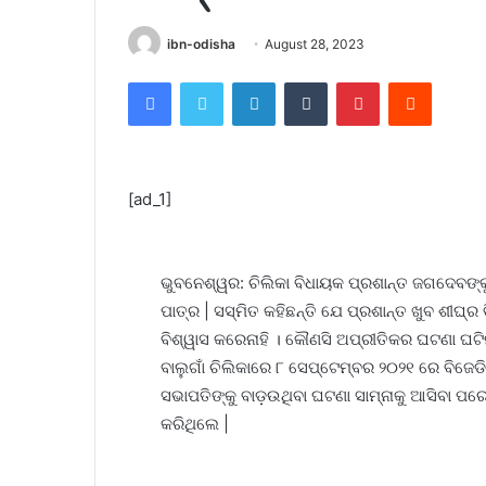
ibn-odisha
August 28, 2023
Facebook
Twitter
LinkedIn
Tumblr
Pinterest
Reddit
[ad_1]
ଭୁବନେଶ୍ୱର: ଚିଲିକା ବିଧାୟକ ପ୍ରଶାନ୍ତ ଜଗଦେବଙ୍କ
ପାତ୍ର | ସସ୍ମିତ କହିଛନ୍ତି ଯେ ପ୍ରଶାନ୍ତ ଖୁବ ଶୀଘ୍ର
ବିଶ୍ୱାସ କରେନାହି । କୌଣସି ଅପ୍ରୀତିକର ଘଟଣା ଘଟିନାହି
ବାଲୁଗାଁ ଚିଲିକାରେ ୮ ସେପ୍ଟେମ୍ବର ୨୦୨୧ ରେ ବିଜେ
ସଭାପତିଙ୍କୁ ବାଡ଼ଉଥିବା ଘଟଣା ସାମ୍ନାକୁ ଆସିବା ପର
କରିଥିଲେ |