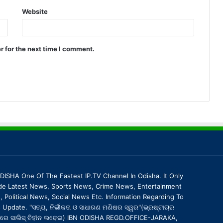
Website
r for the next time I comment.
DISHA One Of The Fastest IP.TV Channel In Odisha. It Only
de Latest News, Sports News, Crime News, Entertainment
 Political News, Social News Etc. Information Regarding To
Update. "ସତ୍ୟ, ନିର୍ଭୀକତା ଓ ସାଧାରଣ ମଣିଷର ସ୍ୱର"(ଭ୍ରଷ୍ଟାଚାର
ରେ ସାଲିସ୍ ବିହୀନ ଲଢେଇ) IBN ODISHA REGD.OFFICE-JARAKA,