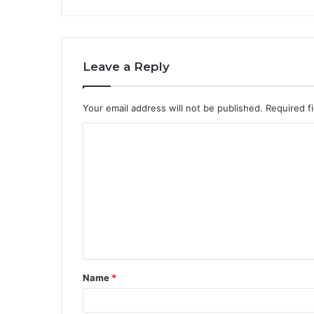
Leave a Reply
Your email address will not be published.
Required f
C
o
m
m
e
n
t
Name
*
*