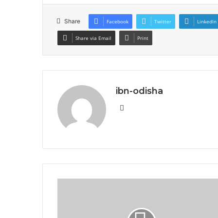
Share
Facebook
Twitter
LinkedIn
Share via Email
Print
ibn-odisha
Website