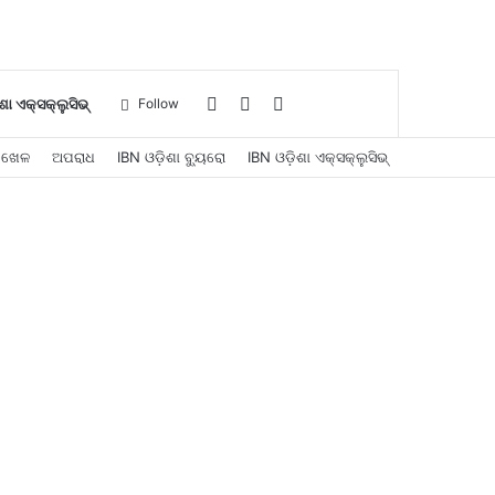
Log
Sidebar
Search
ଶା ଏକ୍ସକ୍ଲୁସିଭ୍
Follow
ଖେଳ
ଅପରାଧ
IBN ଓଡ଼ିଶା ବ୍ୟୁରୋ
IBN ଓଡ଼ିଶା ଏକ୍ସକ୍ଲୁସିଭ୍
In
for