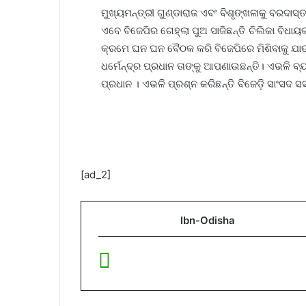
ମୁଖ୍ୟମନ୍ତ୍ରୀ ଗୁଣ୍ଡାରାଜ ଏବଂ ବିଶୃଙ୍ଖଳାକୁ ବରଦାସ୍ତ 
ଏବେ ବିଜେପିର ଗେହ୍ଲା ପୁଅ ସାଜିଛନ୍ତି ଚିଲିକା ବିଧାୟ
କ୍ରମେ ଘନ ଘନ ବୈଠକ କରି ବିଜେପିରେ ମିଶିବାକୁ ଯାଉଛନ
ଧର୍ମେନ୍ଦ୍ର ପ୍ରଧାନ ତାଙ୍କୁ ଆପଣାଉଛନ୍ତି। ଏଭଳି ବ୍ୟକ୍
ପ୍ରଧାନ । ଏଭଳି ପ୍ରଶ୍ନ କରିଛନ୍ତି ବିଜେଡ଼ି ସାଂସଦ ସସ
[ad_2]
Ibn-Odisha