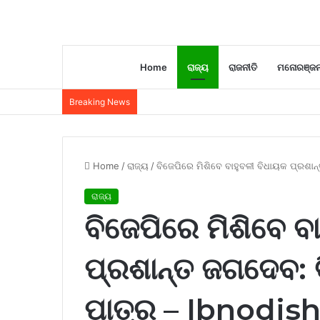
Home
ରାଜ୍ୟ
ରାଜନୀତି
ମନୋରଞ୍ଜ
Breaking News
Home
/
ରାଜ୍ୟ
/
ବିଜେପିରେ ମିଶିବେ ବାହୁବଳୀ ବିଧାୟକ ପ୍ରଶାନ
ରାଜ୍ୟ
ବିଜେପିରେ ମିଶିବେ ବ
ପ୍ରଶାନ୍ତ ଜଗଦେବ: ବ
ପାତ୍ର – Ibnodis