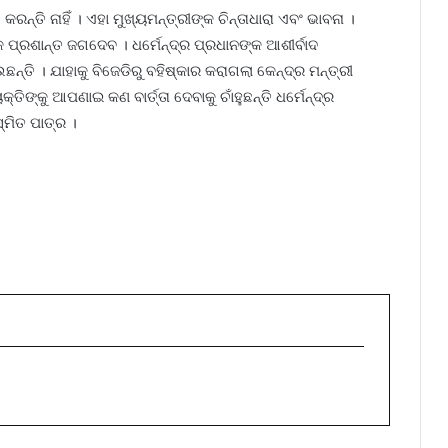
କରନ୍ତି ନାହିଁ । ଏହା ମୁଖ୍ୟମନ୍ତ୍ରୀଙ୍କ ଚିନ୍ତାଧାରା ଏବଂ ଭାବନା ।
କ ପ୍ରଶାନ୍ତ ଜଗଦେବ । ଧର୍ମେନ୍ଦ୍ର ପ୍ରଧାନଙ୍କ ଆଶୀର୍ବାଦ
୍ତି । ଯାହାକୁ ବିଜେଡିରୁ ବହିଷ୍କାର କରାଗଲା କେନ୍ଦ୍ର ମନ୍ତ୍ରୀ
ତିଙ୍କୁ ଆପଣାଇ କଣ ବାର୍ତ୍ତା ଦେବାକୁ ଚାଁହୁଛନ୍ତି ଧର୍ମେନ୍ଦ୍ର
୍ମିତ ପାତ୍ର ।