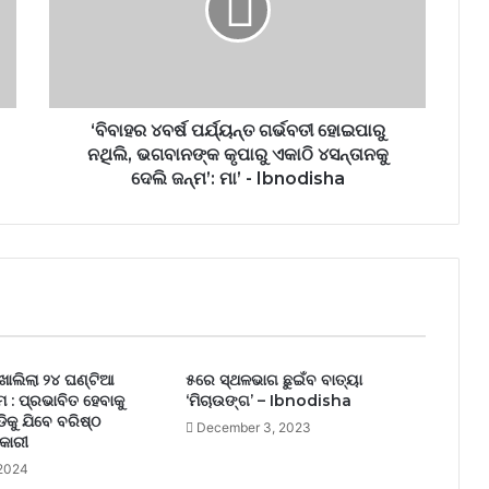
‘ବିବାହର ୪ବର୍ଷ ପର୍ଯ୍ୟନ୍ତ ଗର୍ଭବତୀ ହୋଇପାରୁ
ନଥିଲି, ଭଗବାନଙ୍କ କୃପାରୁ ଏକାଠି ୪ସନ୍ତାନକୁ
ଦେଲି ଜନ୍ମ’: ମା’ - Ibnodisha
ଖୋଲିଲା ୨୪ ଘଣ୍ଟିଆ
୫ରେ ସ୍ଥଳଭାଗ ଛୁଇଁବ ବାତ୍ୟା
 : ପ୍ରଭାବିତ ହେବାକୁ
‘ମିଚାଉଙ୍ଗ’ – Ibnodisha
ୁଡିକୁ ଯିବେ ବରିଷ୍ଠ
December 3, 2023
କାରୀ
 2024