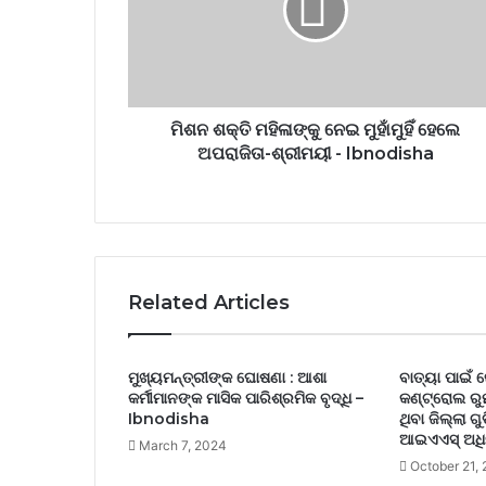
ମିଶନ ଶକ୍ତି ମହିଳାଙ୍କୁ ନେଇ ମୁହାଁମୁହିଁ ହେଲେ
ଅପରାଜିତା-ଶ୍ରୀମୟୀ - Ibnodisha
Related Articles
ମୁଖ୍ୟମନ୍ତ୍ରୀଙ୍କ ଘୋଷଣା : ଆଶା
ବାତ୍ୟା ପାଇଁ 
କର୍ମୀମାନଙ୍କ ମାସିକ ପାରିଶ୍ରମିକ ବୃଦ୍ଧି –
କଣ୍ଟ୍ରୋଲ ରୁମ
Ibnodisha
ଥିବା ଜିଲ୍ଲା ଗ
ଆଇଏଏସ୍ ଅଧି
March 7, 2024
October 21,