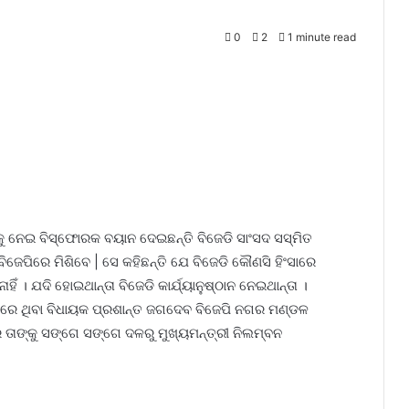
0
2
1 minute read
ୁ ନେଇ ବିସ୍ଫୋରକ ବୟାନ ଦେଇଛନ୍ତି ବିଜେଡି ସାଂସଦ ସସ୍ମିତ
 ବିଜେପିରେ ମିଶିବେ | ସେ କହିଛନ୍ତି ଯେ ବିଜେଡି କୌଣସି ହିଂସାରେ
ଁ । ଯଦି ହୋଇଥାନ୍ତା ବିଜେଡି କାର୍ଯ୍ୟାନୁଷ୍ଠାନ ନେଇଥାନ୍ତା ।
ଡିରେ ଥିବା ବିଧାୟକ ପ୍ରଶାନ୍ତ ଜଗଦେବ ବିଜେପି ନଗର ମଣ୍ଡଳ
େ ତାଙ୍କୁ ସଙ୍ଗେ ସଙ୍ଗେ ଦଳରୁ ମୁଖ୍ୟମନ୍ତ୍ରୀ ନିଲମ୍ବନ