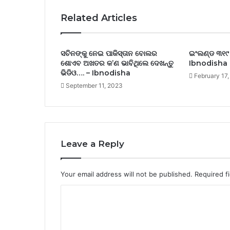
Related Articles
ସଚିନଙ୍କୁ ନେଇ ପାକିସ୍ତାନ ବୋଲର
ଇଂଲଣ୍ଡ ୩୧୯ 
ଶୋଏବ ଅଖତର କ’ଣ ଭାବିଥିଲେ ଦେଖନ୍ତୁ
Ibnodisha
ଭିଡିଓ…. – Ibnodisha
February 17
September 11, 2023
Leave a Reply
Your email address will not be published.
Required f
C
o
m