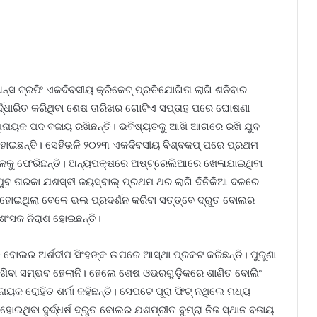
ଅନ୍ସ ଟ୍ରଫି ଏକଦିବସୀୟ କ୍ରିକେଟ୍ ପ୍ରତିଯୋଗିତା ଲାଗି ଶନିବାର
ଦ୍ଧାରିତ କରିଥିବା ଶେଷ ତାରିଖର ଗୋଟିଏ ସପ୍ତାହ ପରେ ଘୋଷଣା
 ଅଧିନାୟକ ପଦ ବଜାୟ ରଖିଛନ୍ତି। ଭବିଷ୍ୟତକୁ ଆଖି ଆଗରେ ରଖି ଯୁବ
ହୋଇଛନ୍ତି। ସେହିଭଳି ୨୦୨୩ ଏକଦିବସୀୟ ବିଶ୍ବକପ୍ ପରେ ପ୍ରଥମ
 ଦଳକୁ ଫେରିଛନ୍ତି। ଅନ୍ୟପକ୍ଷରେ ଅଷ୍ଟ୍ରେଲିଆରେ ଖେଳାଯାଇଥିବା
ା ଯୁବ ତାରକା ଯଶସ୍ବୀ ଜୟସ୍ବାଲ୍ ପ୍ରଥମ ଥର ଲାଗି ଦିନିକିଆ ଦଳରେ
ର ହୋଇଥିଲା ବେଳେ ଭଲ ପ୍ରଦର୍ଶନ କରିବା ସତ୍ତ୍ବେ ଦ୍ରୁତ ବୋଲର
୍ରଶଂସକ ନିରାଶ ହୋଇଛନ୍ତି।
ତ ବୋଲର ଅର୍ଶଦୀପ ସିଂହଙ୍କ ଉପରେ ଆସ୍ଥା ପ୍ରକଟ କରିଛନ୍ତି। ପୁରୁଣା
ଖିବା ସମ୍ଭବ ହେଲାନି। ‌‌ହେଲେ ଶେଷ ଓଭରଗୁଡ଼ିକରେ ଶାଣିତ ବୋଲିଂ
ୟକ ରୋହିତ ଶର୍ମା କହିଛନ୍ତି। ସେପଟେ ପୂରା ଫିଟ୍ ନଥିଲେ ମଧ୍ୟ
ଇଥିବା ଦୁର୍ଦ୍ଧର୍ଷ ଦ୍ରୁତ ବୋଲର ଯଶପ୍ରୀତ ବୁମ୍‌ରା ନିଜ ସ୍ଥାନ ବଜାୟ