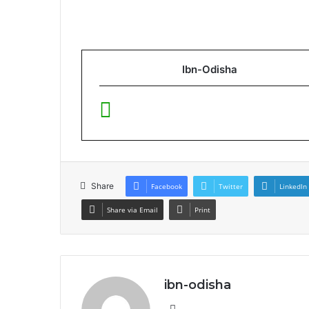
Ibn-Odisha
Share
Facebook
Twitter
LinkedIn
Share via Email
Print
ibn-odisha
Website