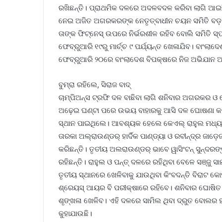
ରଖିଛନ୍ତି। ପ୍ରାଥମିକ ଦଳରେ ଅଦଳବଦଳ କରିବା‌ ଲାଗି ଆଇସିସ
ନେଇ ଅଜିତ ଅଗରକରଙ୍କ ନେତୃତ୍ବାଧୀନ ଚୟନ ସମିତି ବଡ଼ ଜୁଆ
ତାଙ୍କ ଫିଟ୍‌ନେସ୍ ଉପରେ ନିର୍ଭରଶୀଳ ରହିବ ବୋଲି ସମିତି ସ
ଫେବ୍ରୁଆରି ୧୯ରୁ ମାର୍ଚ୍ଚ ୯ ପର୍ଯ୍ୟନ୍ତ ଖେଳାଯିବ। ବାଂଲାଦେ
ଫେବ୍ରୁଆରି ୨୦ରେ ବାଂଲାଦେଶ ବିପକ୍ଷରେ ନିଜ ଅଭିଯାନ 
ବୁମ୍‌ରା ରହିଲେ, ସିରାଜ ବାଦ୍
ଚାମ୍ପିଅନ୍ସ ଟ୍ରଫି ଦଳ ବାଛିବା ଲାଗି ଶନିବାର ଅଗରକର ଓ ରେ
ଅଢ଼େଇ ଘଣ୍ଟା ପରେ ଉଭୟ ବାହାରକୁ ଆସି ଦଳ ଘୋଷଣା କରିଥ
ସ୍ଥାନ ପାଇଥିଲେ। ଆବଶ୍ୟକ ହେଲେ କେଏଲ୍ ରାହୁଲ ମଧ୍ୟ 
ତାରକା ଅଲ୍‌ରାଉଣ୍ଡର୍ ହାର୍ଦିକ ପାଣ୍ଡ୍ୟା ଓ ରବୀନ୍ଦ୍ର ଜାଡ଼
କରିଛନ୍ତି। ତୃତୀୟ ଅଲରାଉଣ୍ଡର୍ ଭାବେ ୱାସିଂଟନ୍ ସୁନ୍ଦ
ରହିଛନ୍ତି। ରାହୁଲ ଓ ପନ୍ତ୍‌ ଦଳରେ ରହିଥିବା ବେଳେ ସଞ୍ଜୁ ସ
ତୃତୀୟ ସ୍ଥାନରେ ଖେଳିବାକୁ ଯାଉଥିବା କିଂବଦନ୍ତି ବିରା
ଶ୍ରେୟସ୍ ଆୟର ବି ପରୀକ୍ଷାରେ ରହିବେ। ଶନିବାର ଘୋଷିତ
ଶୃଙ୍ଖଳା ଖେଳିବ। ଏହି ଦଳରେ ସାମିଲ ଥିବା ଦ୍ରୁତ ବୋଲର ହର
କୁହାଯାଉଛି।