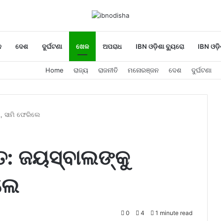
ନ
ଦେଶ
ଦୁର୍ଘଟଣା
ଖେଳ
ଅପରାଧ
IBN ଓଡ଼ିଶା ବ୍ୟୁରୋ
IBN ଓଡ଼ି
Home
ରାଜ୍ୟ
ରାଜନୀତି
ମନୋରଞ୍ଜନ
ଦେଶ
ଦୁର୍ଘଟଣା
, ସାମି ଫେରିଲେ
: ଜୟସ୍ବାଲଙ୍କୁ
ିଲେ
0
4
1 minute read