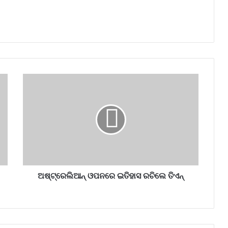
ଅଷ୍ଟ୍ରେଲିଆନ୍ ଓପନରେ ଇତିହାସ ରଚିଲେ ତିଏନ୍‌