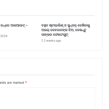
ରନ୍‌ରେ ଅଲଆଉଟ୍‌ –
ବହୁତ ଷ୍ଟାଇଲିଶ୍ ଓ ସୁନ୍ଦର୍ ଦେଖିବାକୁ
ଅଜୟ ଦେବଗନଙ୍କ ଝିଅ, ଦେଖନ୍ତୁ
ତାଙ୍କର ଫୋଟୋସୁଟ୍
, 2024
2 weeks ago
ields are marked
*