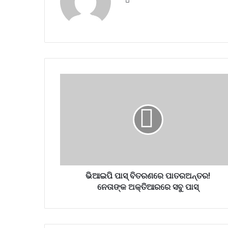
ଭିଆଇପି ପାସ୍‌ ବିତରଣରେ ପାତରଅନ୍ତର!
ନେତାଙ୍କ ଅକ୍ତିଆରରେ ସବୁ ପାସ୍‌