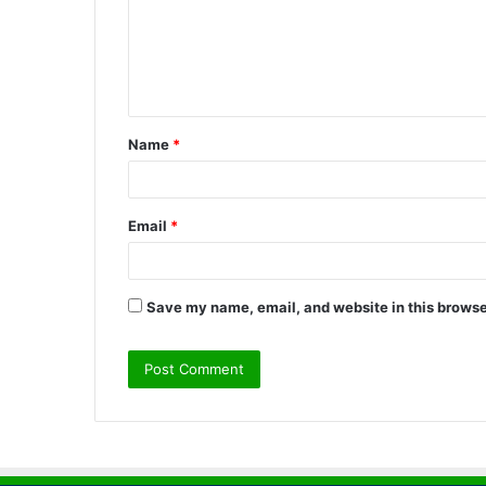
m
e
n
t
Name
*
*
Email
*
Save my name, email, and website in this browse