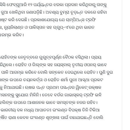
ି ଫେବ୍ରୁଆରି ୧୨ ପର୍ଯ୍ୟନ୍ତର ଝରକା ପ୍ରଦାନ କରିଥିବାରୁ ତାଙ୍କୁ
 ଖେଳିଥିବା‌ ଜଣାପଡ଼ିଛି। ଅବଶ୍ୟ ବୁମ୍‌ରା ଚୂଡ଼ାନ୍ତ ଦଳରେ ରହିବା
୍ପଷ୍ଟ କରି ଦେଇଛି। ପ୍ରକାଶଯୋଗ୍ୟ ଯେ ଚାମ୍ପିଅନ୍ସ ଟ୍ରଫି
ଶ, ନ୍ୟୁଜିଲାଣ୍ଡ ଓ ପାକିସ୍ତାନ ସହ ଗ୍ରୁପ୍‌-ଏ’ରେ ଥିବା ଭାରତ
ଆରମ୍ଭ କରିବ।
ାହିତଙ୍କ ନେତୃତ୍ବରେ ଗୁରୁତ୍ବପୂର୍ଣ୍ଣ ବୈଠକ ବସିଥିଲା। ପ୍ରାୟ
ିଲେ। ରୋହିତ ଓ ଗିଲ୍‌ଙ୍କ ସହ ଜୟସ୍ବାଲ୍ ତୃତୀୟ ଓପନର୍ ଭାବେ
ପାଳି ଆରମ୍ଭ କରିବେ ବୋଲି ସଙ୍କେତ ଦେଇଥିଲେ ରୋହିତ। ପୁଣି ଦୁଇ
େଜାଙ୍କ ଉପରେ ଚୟନକର୍ତ୍ତା ଓ ରୋହିତ ଶର୍ମା ପୁନଃ ଆସ୍ଥା ପ୍ରକଟ
ରଙ୍କୁ ନିଆଯାଇଛି। ଋଷଭ ପନ୍ତ ପ୍ରଥମ ପସନ୍ଦର ୱିକେଟ୍ ରକ୍ଷକ
ାମସନଙ୍କୁ ସୁଯୋଗ ମିଳିନି। ତେବେ ବର୍ଡର ଗାଭାସ୍କର୍ ଟ୍ରଫି ଭଳି
ଟ କୋହଲିଙ୍କ ଉପରେ ଆଶାଜନକ ଭାବେ ସମସ୍ତଙ୍କ ନଜର ରହିବ।
 ଭାରତୀୟ ଦଳ ମଧ୍ୟ ଆପାତତଃ ଇଂଲଣ୍ଡ ବିପକ୍ଷ ତିନି ଟିକିଆ
୍ଷିତ ରାଣା‌ କେବଳ ଇଂଲଣ୍ଡ ଶୃଙ୍ଖଳା ପାଇଁ ବଛାଯାଇଛନ୍ତି ବୋଲି