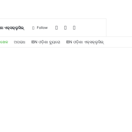
Log
Sidebar
Search
ଶା ଏକ୍ସକ୍ଲୁସିଭ୍
Follow
ଖେଳ
ଅପରାଧ
IBN ଓଡ଼ିଶା ବ୍ୟୁରୋ
IBN ଓଡ଼ିଶା ଏକ୍ସକ୍ଲୁସିଭ୍
In
for