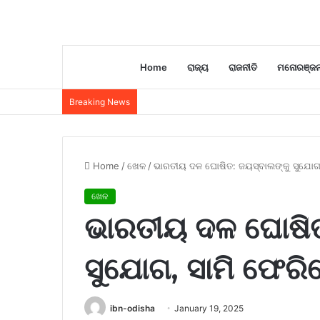
Home
ରାଜ୍ୟ
ରାଜନୀତି
ମନୋରଞ୍ଜ
Breaking News
Home
/
ଖେଳ
/
ଭାରତୀୟ ଦଳ ଘୋଷିତ: ଜୟସ୍ବାଲଙ୍କୁ ସୁଯୋଗ
ଖେଳ
ଭାରତୀୟ ଦଳ ଘୋଷିତ
ସୁଯୋଗ, ସାମି ଫେର
ibn-odisha
January 19, 2025