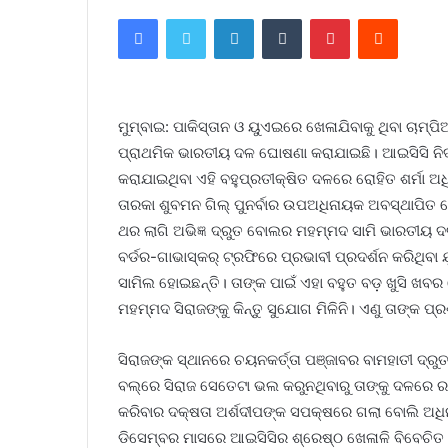
Facebook
Twitter
LinkedIn
Tumblr
Pinterest
Reddit
ମୁମ୍ବାଇ: ପାକିସ୍ତାନ ଓ ୟୁଏଇରେ ଖେଳାଯିବାକୁ ଥିବା ଚାମ୍ପି
ପ୍ରାଥମିକ ଭାରତୀୟ ଦଳ ଘୋଷଣା କରାଯାଇଛି। ଆଇସିସି ନିର୍
କରାଯାଇଥିବା ଏହି ବହୁପ୍ରତୀକ୍ଷିତ ଦଳରେ ରୋହିତ ଶର୍ମା
ତାରକା ଶୁବମନ ଗିଲ୍ ପୁନର୍ବାର ଉପଅଧିନାୟକ ଅବସ୍ଥାପିତ 
ଥର ଲାଗି ଅଭିଜ୍ଞ ଦ୍ରୁତ ବୋଲର ମହମ୍ମଦ ସାମି ଭାରତୀୟ
ବର୍ଡର-ଗାଭାସ୍କର୍ ଟ୍ରଫିରେ ପ୍ରଭାବୀ ପ୍ରଦର୍ଶନ କରିଥିବ
ସାମିଲ ହୋଇଛନ୍ତି। ତାଙ୍କ ପାଇଁ ଏହା ବହୁତ ବଡ଼ ଖୁସି ଖବ
ମହମ୍ମଦ ସିରାଜଙ୍କୁ କିନ୍ତୁ ସୁଯୋଗ ମିଳିନି। ଏଣୁ ତାଙ୍କ ପ
ସିରାଜଙ୍କ ସ୍ଥାନରେ ଚୟନକର୍ତ୍ତା ପଞ୍ଜାବର ବାମହାତୀ ଦ୍ରୁ
ବଲ୍‌ରେ ସିରାଜ ସେତେଟା ଭଲ କରୁନଥିବାରୁ ତାଙ୍କୁ ଦଳରେ ର
କରିବାର ଦକ୍ଷତା ଅର୍ଶଦୀପଙ୍କ ସପକ୍ଷରେ ଗଲା ବୋଲି ଅଧିନା
ଡିସେମ୍ବର ମାସରେ ଆଇସିସିର ଶ୍ରେଷ୍ଠ ଖେଳାଳି ବିବେଚିତ ହୋ