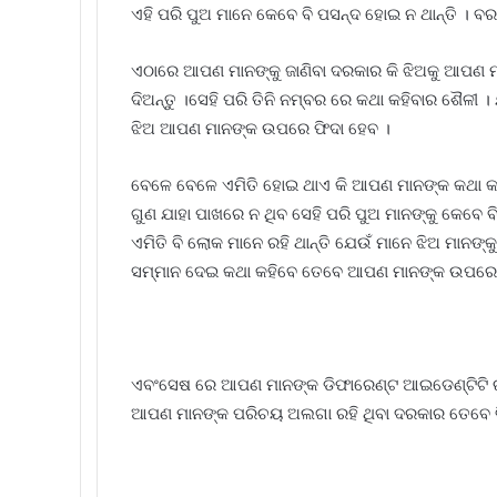
ଏହି ପରି ପୁଅ ମାନେ କେବେ ବି ପସନ୍ଦ ହୋଇ ନ ଥାନ୍ତି । ବରଂ 
ଏଠାରେ ଆପଣ ମାନଙ୍କୁ ଜାଣିବା ଦରକାର କି ଝିଅକୁ ଆପଣ ମ
ଦିଅନ୍ତୁ ।ସେହି ପରି ତିନି ନମ୍ବର ରେ କଥା କହିବାର ଶୈଳୀ ।
ଝିଅ ଆପଣ ମାନଙ୍କ ଉପରେ ଫିଦା ହେବ ।
ବେଳେ ବେଳେ ଏମିତି ହୋଇ ଥାଏ କି ଆପଣ ମାନଙ୍କ କଥା କହିବ
ଗୁଣ ଯାହା ପାଖରେ ନ ଥିବ ସେହି ପରି ପୁଅ ମାନଙ୍କୁ କେବେ ବି
ଏମିତି ବି ଲୋକ ମାନେ ରହି ଥାନ୍ତି ଯେଉଁ ମାନେ ଝିଅ ମାନଙ୍
ସମ୍ମାନ ଦେଇ କଥା କହିବେ ତେବେ ଆପଣ ମାନଙ୍କ ଉପରେ ଝି
ଏବଂସେଷ ରେ ଆପଣ ମାନଙ୍କ ଡିଫାରେଣ୍ଟ ଆଇଡେଣ୍ଟିଟି ରହ
ଆପଣ ମାନଙ୍କ ପରିଚୟ ଅଲଗା ରହି ଥିବା ଦରକାର ତେବେ ବ