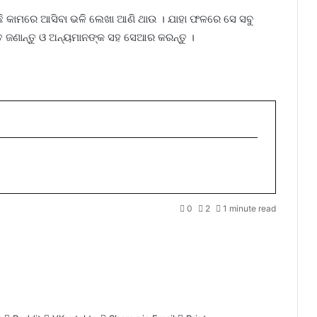
ି କାମରେ ଆସିବା ଭଳି ଲେଖା ଆଣି ଥାଉ । ଯାହା ଫଳରେ ସେ ସବୁ
ତ ଜଣାନ୍ତୁ ଓ ଅନ୍ୟମାନଙ୍କ ସହ ସେଆର କରନ୍ତୁ ।
0
2
1 minute read