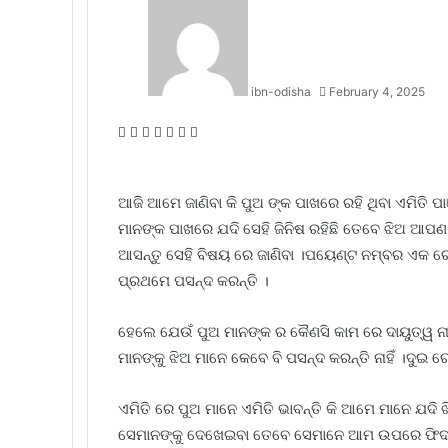
ibn-odisha
February 4, 2025
Facebook
Twitter
LinkedIn
Tumblr
Pinterest
Reddit
WhatsApp
ଆଜି ଆମେ ଜାଣିବା କି ପୁଅ ଙ୍କ ପାଖରେ ରହି ଥିବା ଏମିତି ପା
ମାନଙ୍କ ପାଖରେ ଯଦି ସେହି ଜିନିଷ ରହିଛି ତେବେ ଝିଅ ଆପ
ଆସନ୍ତୁ ସେହି ବିଷୟ ରେ ଜାଣିବା ।ପୟେଣ୍ଟ ନମ୍ବର ଏକ ରେ ହେ
ପ୍ରଥମେ ପସନ୍ଦ କରନ୍ତି ।
ହେଲେ ଯେଉଁ ପୁଅ ମାନଙ୍କ ର କୈଣସି କାମ ରେ ଦାୟୁତ୍ୱ ନାହିଁ
ମାନଙ୍କୁ ଝିଅ ମାନେ କେବେ ବି ପସନ୍ଦ କରନ୍ତି ନାହିଁ ।ଦୁଇ 
ଏମିତି ରେ ପୁଅ ମାନେ ଏମିତି ଭାବନ୍ତି କି ଆମେ ମାନେ ଯଦି
ସେମାନଙ୍କୁ ଦେଖେଇବା ତେବେ ସେମାନେ ଆମ ଉପରେ ଫିଦା 