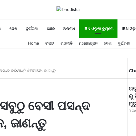
ନ
ଦେଶ
ଦୁର୍ଘଟଣା
ଖେଳ
ଅପରାଧ
IBN ଓଡ଼ିଶା ବ୍ୟୁରୋ
IBN ଓଡ଼ି
Home
ରାଜ୍ୟ
ରାଜନୀତି
ମନୋରଞ୍ଜନ
ଦେଶ
ଦୁର୍ଘଟଣା
Ch
ପସନ୍ଦ କରିଥାନ୍ତି ଝିଅମାନେ, ଜାଣନ୍ତୁ
ଗରୁ
ରୁ
 ସବୁଠୁ ବେସୀ ପସନ୍ଦ
ମୃ
Oc
, ଜାଣନ୍ତୁ