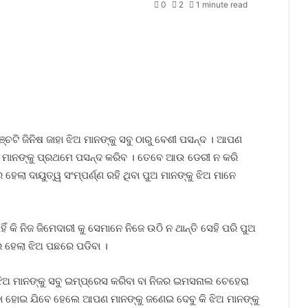
0
2
1 minute read
ଞ୍ଚଟି ଜିନିଷ ଜାହା ଝିଅ ମାନଙ୍କୁ ସବୁ ଠାରୁ ବେଶୀ ପସନ୍ଦ । ଆପଣ
ଣ ମାନଙ୍କୁ ପ୍ରଥମେ ପସନ୍ଦ କରିବ । ତେବେ ଆଉ ଡେରୀ ନ କରି
ଲା ଦାୟୁତ୍ୱ ସଂମ୍ପର୍ଣ୍ଣ ରହି ଥିବା ପୁଅ ମାନଙ୍କୁ ଝିଅ ମାନେ
 କି ନିଜ ଜିମେଦାରୀ କୁ ସେମାନେ ନିଜେ ଉଠି ନ ଥାନ୍ତି ସେହି ପରି ପୁଅ
ରେ ହେଲା ଝିଅ ପଛରେ ପଡିବା ।
 ଝିଅ ମାନଙ୍କୁ ସବୁ ଇମ୍ପ୍ରେସ କରିବା ବା ନିଜର ଇମସନାଲ ଚେହେରା
ହୋଇ ଯିବେ ହେଲେ ଆପଣ ମାନଙ୍କୁ ଜଣେଇ ଦେବୁ କି ଝିଅ ମାନଙ୍କୁ