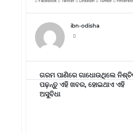
Facebook
Twitter
LinkedIn
Tumblr
Pinteres
ibn-odisha
Website
ଗରମ ପାଣିରେ ଗାଧୋଉଥିଲେ ନିଶ୍ଚ
ପଢ଼ନ୍ତୁ ଏହି ଖବର, ହୋଇଥାଏ ଏହି
ଅସୁବିଧା