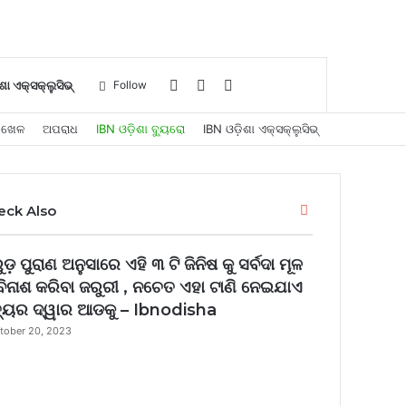
Log
Sidebar
Search
ଶା ଏକ୍ସକ୍ଲୁସିଭ୍
Follow
ଖେଳ
ଅପରାଧ
IBN ଓଡ଼ିଶା ବ୍ୟୁରୋ
IBN ଓଡ଼ିଶା ଏକ୍ସକ୍ଲୁସିଭ୍
In
for
Close
eck Also
ଡ଼ ପୁରାଣ ଅନୁସାରେ ଏହି ୩ ଟି ଜିନିଷ କୁ ସର୍ବଦା ମୂଳ
 ବିନାଶ କରିବା ଜରୁରୀ , ନଚେତ ଏହା ଟାଣି ନେଇଯାଏ
ତ୍ୟୁର ଦ୍ୱାର ଆଡକୁ – Ibnodisha
tober 20, 2023