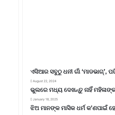
ଏସିଆର ସବୁଠୁ ଧନୀ ଗାଁ ‘ମାଡଭାଗ୍’, 
August 22, 2024
ଭୁଲରେ ମଧ୍ୟ ଦେଖନ୍ତୁ ନାହିଁ ମହିଳାଙ
January 18, 2025
ଝିଅ ମାନଙ୍କ ମାସିକ ଧର୍ମ କ’ଣପାଇଁ 