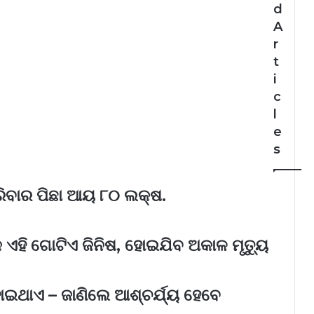
d
A
r
t
i
c
l
e
s
ପରିବାର ପିଛା ଆୟ ୮୦ ଲକ୍ଷ.
୍କ ଏହି ଗୋଟିଏ ଜିନିଷ, ହୋଇଯିବ ଅକାଳ ମୃତ୍ୟୁ
ହୋଇଥାଏ – ଜାଣିଲେ ଆଶ୍ଚର୍ଯ୍ୟ ହେବେ