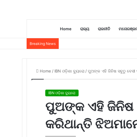
Home
ରାଜ୍ୟ
ରାଜନୀତି
ମନୋରଞ୍ଜ
Breaking News
Home
/
IBN ଓଡ଼ିଶା ବ୍ୟୁରୋ
/
ପୁଅଙ୍କ ଏହି ଜିନିଷ ସବୁଠୁ ବେସୀ 
IBN ଓଡ଼ିଶା ବ୍ୟୁରୋ
ପୁଅଙ୍କ ଏହି ଜିନିଷ
କରିଥାନ୍ତି ଝିଅମାନେ