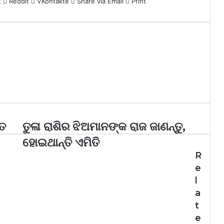
t
Reddit
VKontakte
Share via Email
Print
ିତ
ତୁଳା ରାଶିର ଝିଅମାନଙ୍କ ରାଜ ଜାଣନ୍ତୁ,
ହୋଇଥାନ୍ତି ଏମିତି
R
e
l
a
t
e