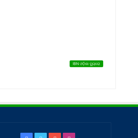
IBN ଓଡ଼ିଶା ବ୍ୟୁରୋ