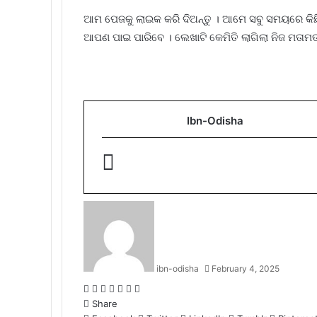
ଆମ ପେଜକୁ ଲାଇକ କରି ଦିଅନ୍ତୁ । ଆମେ ସବୁ ସମୟରେ କିଛ
ଆପଣ ପାଇ ପାରିବେ । ଲେଖାଟି କେମିତି ଲାଗିଲା ନିଜ ମତାମ
Ibn-Odisha
ibn-odisha
February 4, 2025
Facebook
Twitter
LinkedIn
Tumblr
Pinterest
Reddit
WhatsApp
Share