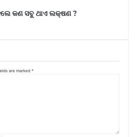
େଲେ କଣ ସବୁ ଥାଏ ଲକ୍ଷଣ ?
ields are marked
*