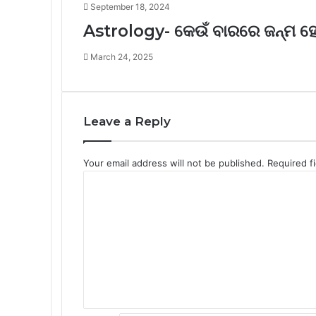
September 18, 2024
Astrology- କେଉଁ ବାରରେ ଜନ୍ମ ହ
March 24, 2025
Leave a Reply
Your email address will not be published.
Required f
C
o
m
m
e
n
t
*