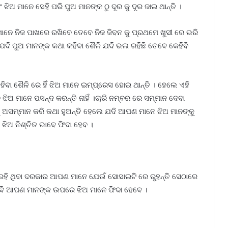
ଝିଅ ମାନେ ସେହି ପରି ପୁଅ ମାନଙ୍କ ଠୁ ଦୂର କୁ ଦୂର ଜାଇ ଥାନ୍ତି ।
ାନେ ନିଜ ପାଖରେ ରଖିବେ ତେବେ ନିଜ ଜିବନ କୁ ପ୍ରଥମେ ଖୁସୀ ରେ ଭରି
 ଯଦି ପୁଅ ମାନଙ୍କ କଥା କହିବା ଶୈଳି ଯଦି ଭଲ ରହିଛି ତେବେ କେହିବି
ା ଶୈଳି ରେ ହିଁ ଝିଅ ମାନେ ଇମ୍ପ୍ରେସ ହୋଇ ଥାନ୍ତି । ହେଲେ ଏହି
 ଝିଅ ମାନେ ପସନ୍ଦ କରନ୍ତି ନାହିଁ ।ଚାରି ନମ୍ବର ରେ ସମ୍ମାନ ଦେବା
କୁ ଅସମ୍ମାନ କରି କଥା ହୁଅନ୍ତି ହେଲେ ଯଦି ଆପଣ ମାନେ ଝିଅ ମାନଙ୍କୁ
ଅ ନିଶ୍ଚିତ ଭାବେ ଫିଦା ହେବ ।
ି ଥିବା ଦରକାର ଆପଣ ମାନେ ଯେଉଁ ସୋସାଇଟି ରେ ରୁହନ୍ତି ସେଠାରେ
ି ଆପଣ ମାନଙ୍କ ଉପରେ ଝିଅ ମାନେ ଫିଦା ହେବେ ।