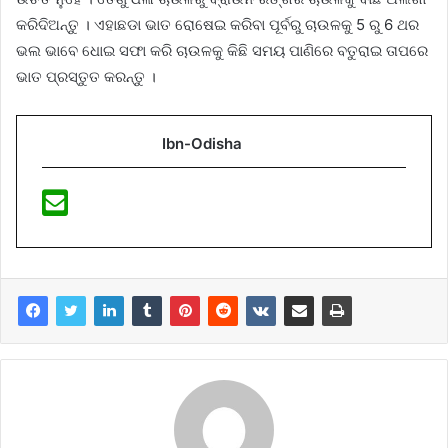
କରିଦିଅନ୍ତୁ । ଏହାଛଡା ଭାତ ରୋଷେଇ କରିବା ପୂର୍ବରୁ ଚାଉଳକୁ 5 ରୁ 6 ଥର
ଭଲ ଭାବେ ଧୋଇ ସଫା କରି ଚାଉଳକୁ କିଛି ସମୟ ପାଣିରେ ବତୁରାଇ ତାପରେ
ଭାତ ପ୍ରସ୍ତୁତ କରନ୍ତୁ ।
Ibn-Odisha