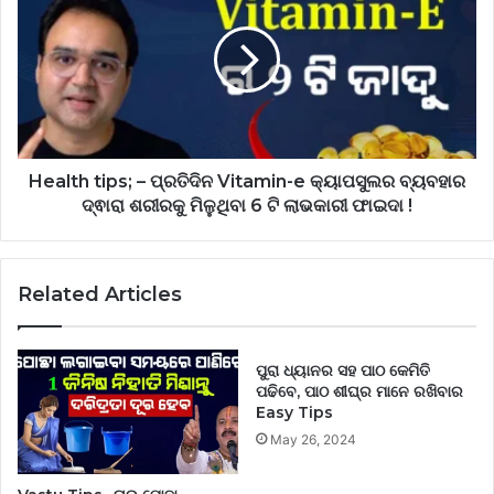
Health tips; – ପ୍ରତିଦିନ Vitamin-e କ୍ୟାପସୁଲର ବ୍ୟବହାର
ଦ୍ଵାରା ଶରୀରକୁ ମିଳୁଥିବା 6 ଟି ଲାଭକାରୀ ଫାଇଦା !
Related Articles
ପୁରା ଧ୍ୟାନର ସହ ପାଠ କେମିତି
ପଢିବେ, ପାଠ ଶୀଘ୍ର ମାନେ ରଖିବାର
Easy Tips
May 26, 2024