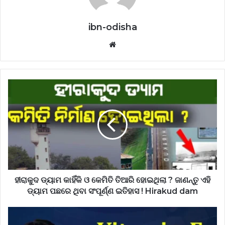
ibn-odisha
Website
ହୀରାକୁଦ ଡ୍ୟାମ କାହିଁକି ଓ କେମିତି ତିଆରି ହୋଇଥିଲା ? ଜାଣନ୍ତୁ ଏହି
ଡ୍ୟାମ ପଛରେ ଥିବା ସଂପୂର୍ଣ୍ଣ ଇତିହାସ ! Hirakud dam