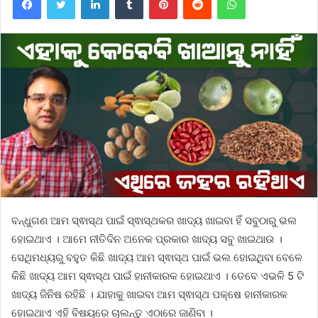
ବନ୍ଧୁଗଣ ଆମ ସ୍ଵାସ୍ଥ ପାଇଁ ସ୍ଵାସ୍ଥକର ଖାଦ୍ୟ ଖାଇବା ହିଁ ସବୁଠାରୁ ଭଲ
ହୋଇଥାଏ । ଆମେ ନୀତିଦିନ ଅନେକ ପ୍ରକାର ଖାଦ୍ୟ ସବୁ ଖାଇଥାଉ ।
ସେଥିମଧ୍ୟରୁ ବହୁତ କିଛି ଖାଦ୍ୟ ଆମ ସ୍ଵାସ୍ଥ ପାଇଁ ଭଲ ହୋଇଥିବା ବେଳେ
କିଛି ଖାଦ୍ୟ ଆମ ସ୍ଵାସ୍ଥ ପାଇଁ ହାନୀକାରକ ହୋଇଥାଏ । ତେବେ ଏଭଳି 5 ଟି
ଖାଦ୍ୟ ଜିନିଷ ରହିଛି । ଯାହାକୁ ଖାଇବା ଆମ ସ୍ଵାସ୍ଥ ପକ୍ଷେ ହାନୀକାରକ
ହୋଇଥାଏ ଏହି ବିଷୟରେ ଚାଲନ୍ତୁ ଏଠାରେ ଜାଣିବା ।