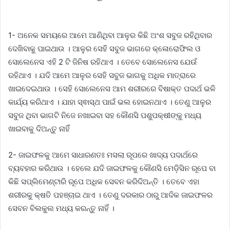
1- ଅନେକ ସମୟରେ ଆମେ ଆଣିଥିବା ଆଳୁର କିଛି ଅଂଶ ସବୁଜ ରହିଥିବାର
ଦେଖିବାକୁ ପାଇଥାଉ । ଆଳୁର ସେହି ସବୁଜ ଭାଗରେ କ୍ଳୋରୋଫିଲ ଓ
ସୋଲେନେସ ଏହି 2 ଟି ଜିନିଷ ରହିଥାଏ । ତେବେ ସୋଲେନେସ ଯେଉଁ
ରହିଥାଏ । ଯଦି ଆମେ ଆଳୁର ସେହି ସବୁଜ ଭାଗକୁ ଅଧିକ ମାତ୍ରାରେ
ଖାଇଦେଇଥାଉ । ସେହି ସୋଲେନେସ ଆମ ଶରୀରରେ ବିଷାକ୍ତ ପଦାର୍ଥ ଭଳି
କାର୍ଯ୍ୟ କରିଥାଏ । ଯାହା ସ୍ଵାସ୍ଥ ପାଇଁ ଭଲ ହୋଇନଥାଏ । ତେଣୁ ଆଳୁର
ସବୁଜ ଥିବା ଭାଗଟି ନିଜେ ନଖାଇବା ସହ କୌଣସି ପଶୁପକ୍ଷୀଙ୍କୁ ମଧ୍ୟ
ଖାଇବାକୁ ଦିଅନ୍ତୁ ନାହିଁ
2- ଜାଇଫଳକୁ ଆମେ ସାଧାରଣତଃ ମସଲା ରୂପରେ ଖାଦ୍ୟ ପଦାର୍ଥରେ
ବ୍ୟବହାର କରିଥାଉ । ହେଲେ ଯଦି ଜାଇଫଳକୁ କୌଣସି ମେଡ଼ିସିନ ରୂପେ ବା
କିଛି ସପ୍ଲିମେଣ୍ଟାରି ରୂପେ ଅଧିକ ସେବନ କରିଦିଅନ୍ତି । ତେବେ ଏହା
ଶରୀରକୁ କ୍ଷତି ପହଞ୍ଚାଇ ଥାଏ । ତେଣୁ ଦରକାର ଠାରୁ ଆଦିକ ଜାଇଫଳର
ସେବନ ବିଲକୁଲ ମଧ୍ୟ କରନ୍ତୁ ନାହିଁ ।