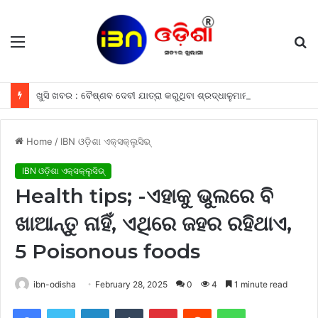
Menu
S
fo
ଖୁସି ଖବର : ବୈଷ୍ଣବ ଦେବୀ ଯାତ୍ରା କରୁଥିବା ଶ୍ରଦ୍ଧାଳୁମାନଙ୍କୁ ଫ୍ରୀରେ ମିଳିବ ଏହି ସବୁ ଖାସ ସୁବିଧା ଗୁଡିକ
Home
/
IBN ଓଡ଼ିଶା ଏକ୍ସକ୍ଲୁସିଭ୍
IBN ଓଡ଼ିଶା ଏକ୍ସକ୍ଲୁସିଭ୍
Health tips; -ଏହାକୁ ଭୁଲରେ ବି
ଖାଆନ୍ତୁ ନାହିଁ, ଏଥିରେ ଜହର ରହିଥାଏ,
5 Poisonous foods
ibn-odisha
February 28, 2025
0
4
1 minute read
Facebook
Twitter
LinkedIn
Tumblr
Pinterest
Reddit
WhatsApp