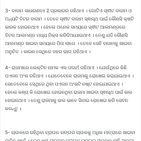
3- ବାଦାମ ସାଧାରଣତଃ 2 ପ୍ରକାରର ରହିଥାଏ । ଗୋଟିଏ ସ୍ଵୀଟ ବାଦାମ ଓ
ଅନ୍ୟଟି ବିଟର ବାଦାମ । ତେବେ ସ୍ଵୀଟ ବାଦାମ ସ୍ଵାସ୍ଥ ପାଇଁ କୌଣସି କ୍ଷତି
କାରକ ହୋଇନଥାଏ । ହେଲେ ଅନେକ ସମୟରେ ସ୍ଵୀଟ ଆଲମଣ୍ଡରେ
ବିଟର ଆଲମଣ୍ଡ ମଧ୍ୟ ମିକ୍ସ କରିଦିଆଯାଇଥାଏ । ତେଣୁ ଯଦି କୌଣସି
ଆଲମଣ୍ଡ ଖାଇବା ସମୟରେ ପିତା ଲାଗେ । ତେବେ ସେହି ବାଦାମକୁ ଖାଇବା
ଅନୁଚିତ । କାରଣ ସେଥିରେ ଜହର ଭାଗ ରହିଥାଏ ।
4- ରାଜମାରେ ଲେକ୍ଟିନ ନାମକ ଏକ ପଦାର୍ଥ ରହିଥାଏ । ଯେଉଁଥିରେ କିଛି
ପଏଜନ ଅଂଶ ରହିଥାଏ । ଯେତେବେଳେ ରାଜମାକୁ ରୋଷେଇ କରାଯାଇଥାଏ ।
ସେତେବେଳେ ସେଥିରେ ଥିବା ପଏଜନ ଅଂଶଟି ନଷ୍ଟ ହୋଇଯାଇଥାଏ ।
ହେଲେ କଞ୍ଚା କି ରୋଷେଇ ହୋଇନଥିବା ରାଜମା ଖାଇବା ସ୍ଵାସ୍ଥ ପାଇଁ ଭଲ
ହୋଇନଥାଏ । ତେଣୁ ରାଜମାକୁ ଭଲ ଭାବେ ସିଝାଇ ରୋଷେଇ କରି ସେବନ
କରନ୍ତୁ ।
5- ଚାଉଳରେ ରହିଥିବା ବ୍ରାଉନ ରଙ୍ଗର ଚାଉଳକୁ ଅଧିକ ମାତ୍ରାରେ ଖାଇବା
ଉଚିତ ନୁହେଁ । ତେଣୁ ଧଳା ଚାଉଳରୁ ବ୍ରାଉନ ରଙ୍ଗର ଚାଉଳକୁ ବାଛି ଅଲଗା