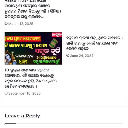
Vastu Tips- ଘର ପୋଛା
ଲଗାଉଥିବା ସମୟରେ ପାଣିରେ
ଚୁପଚାପ ମିଶାଇ ଦିଅନ୍ତୁ ଏହି 1 ଜିନିଷ !
ଦରିଦ୍ରତା ଘରୁ ଚାଲିଯିବ…
March 12, 2025
ହନୁମାନ ଚାଳିଶା ପଢ଼ୁଥିଲେ ସାବଧାନ ।
ଜାଣି ରଖନ୍ତୁ କେଉଁ ସମୟରେ ଏବଂ
କେମିତି ପଢ଼ିବେ
June 24, 2024
10 ଜୁଲାଇ ଶ୍ରାବଣର ପ୍ରଥମ
ସୋମବାର, ଏହି ଗଛରେ ବାନ୍ଧନ୍ତୁ
ସବୁଜ ରଙ୍ଗର ଚୁଡ଼ି, 24 ଘଣ୍ଟାରେ
ଦେଖିବେ ଚମତ୍କାର ।
September 10, 2025
Leave a Reply