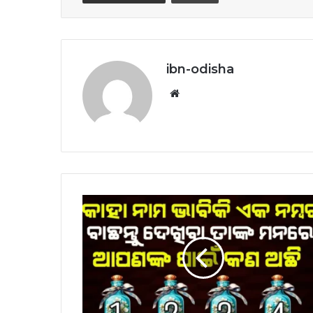
ibn-odisha
Website