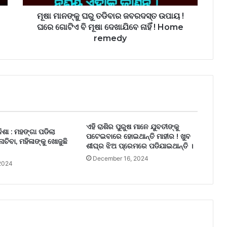
ମୂଷା ମାନଙ୍କୁ ଘରୁ ତଡିବାର ଜବରଦସ୍ତ ଉପାୟ !
ଘରେ ଗୋଟିଏ ବି ମୂଷା ଦେଖାଯିବେ ନାହିଁ ! Home
remedy
ଏହି ରାଶିର ପୁରୁଷ ମାନେ ଯୁବତୀଙ୍କୁ
ନିଶା : ମହଙ୍ଗା ପଡିଲା
ପଟେଇବାରେ ହୋଇଥାନ୍ତି ମାହୀର ! ଖୁବ
ାଚିବା, ମହିଳାଙ୍କୁ ଖୋଜୁଛି
ଶୀଘ୍ର ଝିଅ ପ୍ରେମରେ ପଡିଯାଇଥାନ୍ତି ।
December 16, 2024
 2024