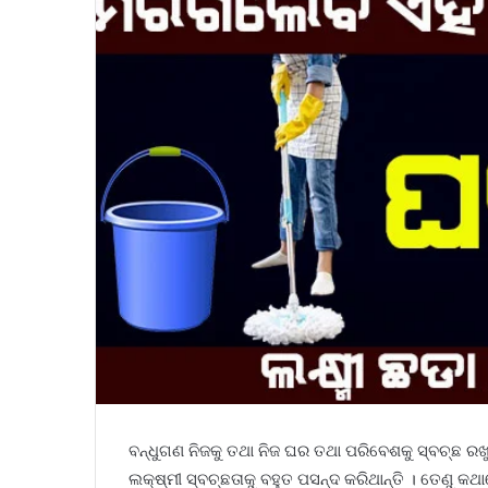
ବନ୍ଧୁଗଣ ନିଜକୁ ତଥା ନିଜ ଘର ତଥା ପରିବେଶକୁ ସ୍ବଚ୍ଛ ରଖୁଥ
ଲକ୍ଷ୍ମୀ ସ୍ବଚ୍ଛତାକୁ ବହୁତ ପସନ୍ଦ କରିଥାନ୍ତି । ତେଣୁ କଥା