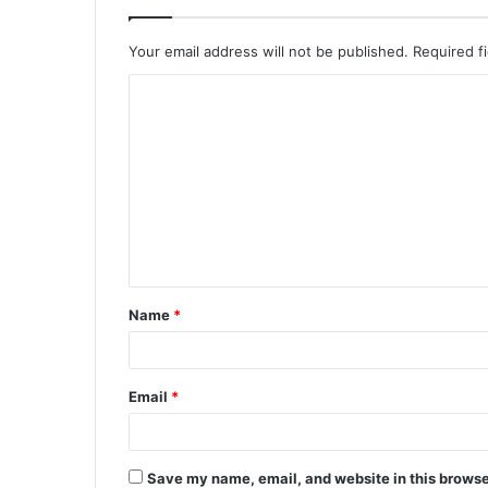
Your email address will not be published.
Required f
C
o
m
m
e
n
t
Name
*
*
Email
*
Save my name, email, and website in this browse