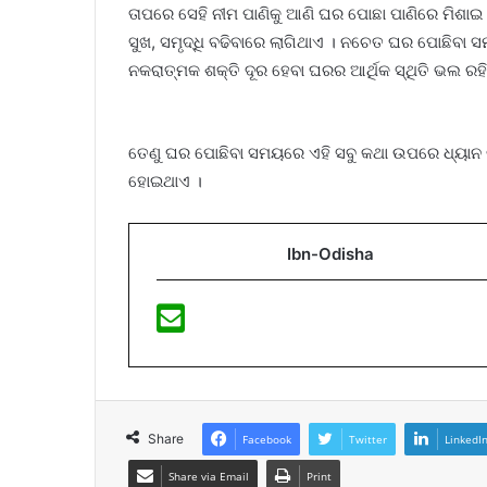
ତାପରେ ସେହି ନୀମ ପାଣିକୁ ଆଣି ଘର ପୋଛା ପାଣିରେ ମିଶାଇ 
ସୁଖ, ସମୃଦ୍ଧି ବଢିବାରେ ଲାଗିଥାଏ । ନଚେତ ଘର ପୋଛିବା ସ
ନକରାତ୍ମକ ଶକ୍ତି ଦୂର ହେବା ଘରର ଆର୍ଥିକ ସ୍ଥିତି ଭଲ ରହ
ତେଣୁ ଘର ପୋଛିବା ସମୟରେ ଏହି ସବୁ କଥା ଉପରେ ଧ୍ୟାନ ରଖ
ହୋଇଥାଏ ।
Ibn-Odisha
Share
Facebook
Twitter
LinkedI
Share via Email
Print