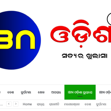
ନ
ଦେଶ
ଦୁର୍ଘଟଣା
ଖେଳ
ଅପରାଧ
IBN ଓଡ଼ିଶା ବ୍ୟୁରୋ
IBN ଓଡ଼ି
ଖୁସି ଖବର : ବୈଷ୍ଣବ ଦେବୀ ଯାତ୍ରା କରୁଥିବା ଶ୍ରଦ୍ଧାଳୁମାନଙ୍କୁ ଫ୍ରୀରେ ମିଳିବ ଏହି ସବୁ ଖାସ ସୁବିଧା ଗୁଡିକ
Home
ରାଜ୍ୟ
ରାଜନୀତି
ମନୋରଞ୍ଜନ
ଦେଶ
ଦୁର୍ଘଟଣା