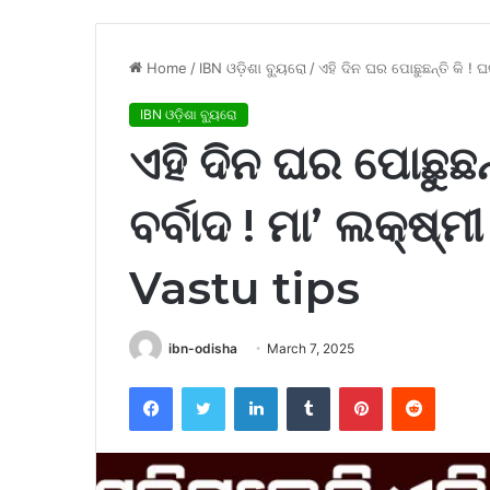
Home
/
IBN ଓଡ଼ିଶା ବ୍ୟୁରୋ
/
ଏହି ଦିନ ଘର ପୋଛୁଛନ୍ତି କି ! 
IBN ଓଡ଼ିଶା ବ୍ୟୁରୋ
ଏହି ଦିନ ଘର ପୋଛୁଛନ
ବର୍ବାଦ ! ମା’ ଲକ୍ଷ୍
Vastu tips
ibn-odisha
March 7, 2025
Facebook
Twitter
LinkedIn
Tumblr
Pinterest
Reddit