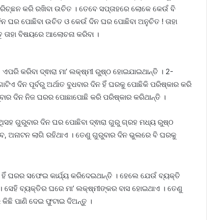
ିଚ୍ଛନ କରି ରଖିବା ଉଚିତ । ତେବେ ସପ୍ତାହରେ ଲୋକେ କେଉଁ ବି
ିନ ଘର ପୋଛିବା ଉଚିତ ଓ କେଉଁ ଦିନ ଘର ପୋଛିବା ଅନୁଚିତ ! ତାହା
ତୁ ତାହା ବିଷୟରେ ଆଲୋଚନା କରିବା ।
ଏପରି କରିବା ଦ୍ଵାରା ମା’ ଲକ୍ଷ୍ମୀ ରୁଷ୍ଠ ହୋଇଯାଇଥାନ୍ତି । 2-
ିଏ ଦିନ ପୂର୍ବରୁ ଅର୍ଥାତ ବୁଧବାର ଦିନ ହିଁ ଘରକୁ ପୋଛିକି ପରିଷ୍କାର କରି
ବାର ଦିନ ନିଜ ଘରର ପୋଛାପୋଛି କରି ପରିଷ୍କାର କରିଥାନ୍ତି ।
ଏଥିସହ ଗୁରୁବାର ଦିନ ଘର ପୋଛିବା ଦ୍ଵାରା ଗୁରୁ ଗ୍ରହ ମଧ୍ୟ ରୁଷ୍ଠ
, ଅନାଟନ ଲାଗି ରହିଥାଏ । ତେଣୁ ଗୁରୁବାର ଦିନ ଭୁଲରେ ବି ଘରକୁ
ିଁ ଘରର ସଫେଇ କାର୍ଯ୍ୟ କରିଦେଇଥାନ୍ତି । ହେଲେ ଯେଉଁ ବ୍ୟକ୍ତି
 ସେହି ବ୍ୟକ୍ତିର ଘରେ ମା’ ଲକ୍ଷ୍ମୀଙ୍କର ବାସ ହୋଇଥାଏ । ତେଣୁ
ିଛି ପାଣି ଦେଇ ଫୁଟାଇ ଦିଅନ୍ତୁ ।