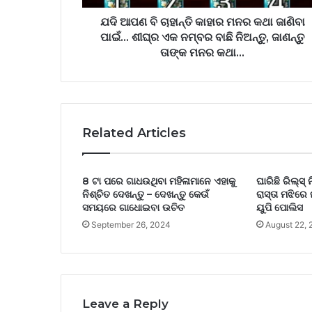
ଯଦି ଆପଣ ବି ଚାହାନ୍ତି କାହାର ମନର କଥା ଜାଣିବା
ପାଇଁ… ଶୀଘ୍ର ଏକ ନମ୍ବର ବାଛି ନିଅନ୍ତୁ, ଜାଣନ୍ତୁ
ତାଙ୍କ ମନର କଥା…
Related Articles
8 ଟା ପରେ ଗାଧଉଥିବା ମହିଳାମାନେ ଏହାକୁ
ଘାରିଛି ରିଲ୍ସ୍ 
ନିଶ୍ଚିତ ଦେଖନ୍ତୁ – ଦେଖନ୍ତୁ କେଉଁ
ରାସ୍ତା ମଝିରେ ନ
ସମୟରେ ଗାଧୋଇବା ଉଚିତ
ୟୁପି ପୋଲିସ
September 26, 2024
August 22,
Leave a Reply