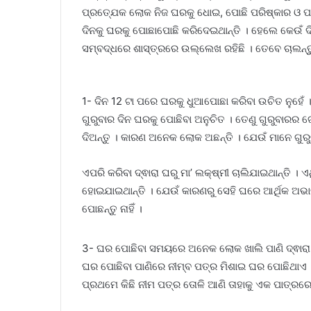
ପ୍ରତ୍ଯେକ ଲୋକ ନିଜ ଘରକୁ ଧୋଇ, ପୋଛି ପରିଷ୍କାର ଓ ପର
ଦିନକୁ ଘରକୁ ପୋଛାପୋଛି କରିଦେଇଥାନ୍ତି । ହେଲେ କେଉଁ ଦ
ସମ୍ବଦ୍ଧରେ ଶାସ୍ତ୍ରରେ ଉଲ୍ଲେଖ ରହିଛି । ତେବେ ଚାଲନ୍
1- ଦିନ 12 ଟା ପରେ ଘରକୁ ଧୁଆପୋଛା କରିବା ଉଚିତ ନୁହେଁ । 
ଗୁରୁବାର ଦିନ ଘରକୁ ପୋଛିବା ଅନୁଚିତ । ତେଣୁ ଗୁରୁବାରର ଗୋଟ
ଦିଅନ୍ତୁ । କାରଣ ଅନେକ ଲୋକ ଅଛନ୍ତି । ଯେଉଁ ମାନେ ଗୁରୁ
ଏପରି କରିବା ଦ୍ଵାରା ଘରୁ ମା’ ଲକ୍ଷ୍ମୀ ଚାଲିଯାଇଥାନ୍ତି । 
ହୋଇଯାଇଥାନ୍ତି । ଯେଉଁ କାରଣରୁ ସେହି ଘରେ ଆର୍ଥିକ ଅଭାବ
ପୋଛନ୍ତୁ ନାହିଁ ।
3- ଘର ପୋଛିବା ସମୟରେ ଅନେକ ଲୋକ ଖାଲି ପାଣି ଦ୍ଵାରା ହ
ଘର ପୋଛିବା ପାଣିରେ ନୀମ୍ବ ପତ୍ର ମିଶାଇ ଘର ପୋଛିଥାଏ ।
ପ୍ରଥମେ କିଛି ନୀମ ପତ୍ର ତୋଳି ଆଣି ତାହାକୁ ଏକ ପାତ୍ରରେ କ