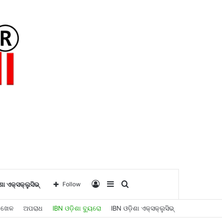
Log
Sidebar
Search
ଶା ଏକ୍ସକ୍ଲୁସିଭ୍
Follow
ଖେଳ
ଅପରାଧ
IBN ଓଡ଼ିଶା ବ୍ୟୁରୋ
IBN ଓଡ଼ିଶା ଏକ୍ସକ୍ଲୁସିଭ୍
In
for