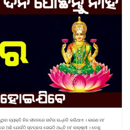
ିବା ବ୍ୟକ୍ତି ନିଜ ଜୀବନରେ ସର୍ବଦା ଉନ୍ନତି କରିଥାଏ । କାରଣ ମା’
ରେ ଅଛି ଯେଉଁଠି ସ୍ବଚ୍ଛତା ସେଇଠି ଥାନ୍ତି ମା’ ଲକ୍ଷ୍ମୀ । ତେଣୁ