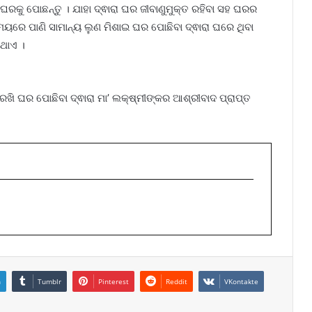
ଘରକୁ ପୋଛନ୍ତୁ । ଯାହା ଦ୍ଵାରା ଘର ଜୀବାଣୁମୁକ୍ତ ରହିବା ସହ ଘରର
ମୟରେ ପାଣି ସାମାନ୍ୟ ଲୁଣ ମିଶାଇ ଘର ପୋଛିବା ଦ୍ଵାରା ଘରେ ଥିବା
ିଥାଏ ।
ି ଘର ପୋଛିବା ଦ୍ଵାରା ମା’ ଲକ୍ଷ୍ମୀଙ୍କର ଆଶ୍ରୀବାଦ ପ୍ରାପ୍ତ
n
Tumblr
Pinterest
Reddit
VKontakte