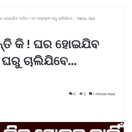
ଘର ହୋଇଯିବ ବର୍ବାଦ ! ମା’ ଲକ୍ଷ୍ମୀ ଘରୁ ଚାଲିଯିବେ… Vastu tips
୍ତି କି ! ଘର ହୋଇଯିବ
ମୀ ଘରୁ ଚାଲିଯିବେ…
0
2
1 minute read