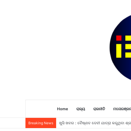
Home
ରାଜ୍ୟ
ରାଜନୀତି
ମନୋରଞ୍ଜ
Breaking News