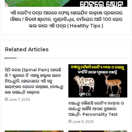
ଏହି ଗୋଟିଏ ପତ୍ର ଆଗରେ ଫେଲ୍ ହୋଇଯିବ ଲକ୍ଷେ ପ୍ରକାରର
ଔଷଧ ! କିଡନୀ ଷ୍ଟୋନ, ମୁଣ୍ଡବିନ୍ଧା, ଚର୍ମରୋଗ ଆଦି 100 ରୋଗ
ଭଲ କରେ ଏହି ପତ୍ର ( Healthy Tips )
Related Articles
ପିଠି ଦରଜ (Spinal Pain) ହେଉଛି
କି ? ଭୁଲରେ ବି ଏହାକୁ ହାଲୁକା ଭାବେ
ନିଅନ୍ତୁନି, ହୋଇପାରେ ଏହି ସବୁ
ଭୟଙ୍କର ରୋଗର ଲକ୍ଷଣ, ଦେଖନ୍ତୁ
କଣ କହଛନ୍ତି ଡାକ୍ତର
June 7, 2024
ବାଛନ୍ତୁ କୌଣସି ଗୋଟିଏ ନମ୍ବର ଓ
ଜାଣନ୍ତୁ କାହିଁକି ଆପଣ ଦୁଃଖରେ
ଅଛନ୍ତି- Personality Test
June 9, 2025