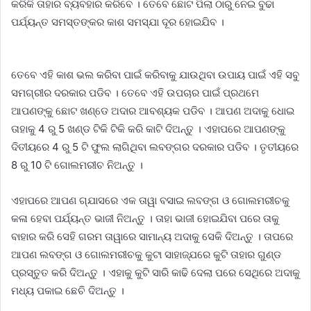
କରିକି ତାହାର ବ୍ୟବହାର କରିବେ । ତେବେ ଛୋଟ ପିଲା ଠାରୁ ନେଇ ବୁଢା
ପର୍ଯ୍ୟନ୍ତ ସମସ୍ତଙ୍କର କାଶ ସମସ୍ଯା ଦୂର ହୋଇଯିବ ।
ତେବେ ଏହି କାଶ ଭଲ କରିବା ପାଇଁ କରିବାକୁ ଯାଉଥିବା ଉପାୟ ପାଇଁ ଏହି ସବୁ
ସମଗ୍ରୀର ଦରକାର ପଡିବ । ତେବେ ଏହି ଉପଚାର ପାଇଁ ପ୍ରଥମେ
ଆପଣଙ୍କୁ ଛୋଟ ଖଣ୍ଡେ ଅଦାର ଆବଶ୍ୟକ ପଡିବ । ଆପଣ ଅଦାକୁ ଧୋଇ
ତାହାକୁ 4 ରୁ 5 ଖଣ୍ଡ ଟିକି ଟିକି କରି କାଟି ଦିଅନ୍ତୁ । ଏହାପରେ ଆପଣଙ୍କୁ
ଦିତୀୟରେ 4 ରୁ 5 ଟି ଫୁଲ ଲାଗିଥିବା ଲବଙ୍ଗର ଦରକାର ପଡିବ । ତୃତୀୟରେ
8 ରୁ 10 ଟି ଗୋଲମରୀଚ ନିଅନ୍ତୁ ।
ଏହାପରେ ଆପଣ ଗ୍ଯାସରେ ଏକ ତାୱା ବସାଇ ଲବଙ୍ଗ ଓ ଗୋଲମରୀଚକୁ
କଳା ହେବା ପର୍ଯ୍ୟନ୍ତ ଭାଜୀ ନିଅନ୍ତୁ । ତାହା ଭାଜୀ ହୋଇଯିବା ପରେ ତାକୁ
ବାହାର କରି ସେହି ଗରମ ତାୱାରେ ସାମାନ୍ୟ ଅଦାକୁ ସେକି ଦିଅନ୍ତୁ । ତାପରେ
ଆପଣ ଲବଙ୍ଗ ଓ ଗୋଲମରୀଚକୁ କୁଟା ସାହାଜ୍ଯରେ କୁଟି ତାହାର ଗୁଣ୍ଡ
ପ୍ରସ୍ତୁତ କରି ଦିଅନ୍ତୁ । ଏହାକୁ କୁଟି ସାରି କାଢି ଦେଲା ପରେ ସେଥିରେ ଅଦାକୁ
ମଧ୍ୟ ପକାଇ ଛେଚି ଦିଅନ୍ତୁ ।