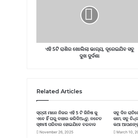
ଏହି 5ଟି ରାଶିର ଖୋଲିଲା ଭାଗ୍ୟ, ଦୂରେଇଯିବ ସବୁ
ଦୁଖ ଦୁର୍ଦଶା
Related Articles
ସ୍ତ୍ରୀ ମାନେ ନିଜର ଏହି 5 ଟି ଜିନିଷ କୁ
ସବୁ ଦିନ ରାତି
ଏବେ ହିଁ ଘରୁ ବାହାର କରିଦିଅନ୍ତୁ, ନଚେତ
କାମ, ସବୁ ଚିନ୍
ସ୍ଵାମୀ ପରିବାର ହୋଇଯିବେ ବରବାଦ
କଥା ଆପଣଙ୍କ
November 26, 2025
March 10, 2