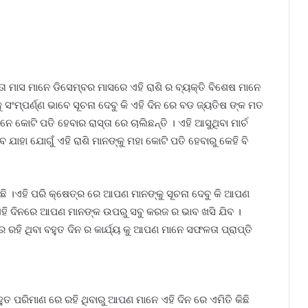
 ମାସ ମାନେ ଡିସେମ୍ବର ମାସରେ ଏହି ରାଶି ର ବ୍ୟକ୍ତି ବିଶେଷ ମାନେ
ସଂମ୍ପର୍ଣ୍ଣ ଭାବେ ସୂଚନା ଦେବୁ କି ଏହି ଦିନ ରେ ବଡ ଜ୍ୟତିଷ ଙ୍କ ମତ
ନେ କୋଟି ପତି ହେବାର ରାସ୍ତା ରେ ଚାଲିଛନ୍ତି । ଏହି ଆସୁଥିବା ମାର୍ଚ
ାହା ଯୋଗୁଁ ଏହି ରାଶି ମାନଙ୍କୁ ମହା କୋଟି ପତି ହେବାରୁ କେହି ବି
ୁଛି ।ଏହି ପରି କ୍ଷେତ୍ର ରେ ଆପଣ ମାନଙ୍କୁ ସୂଚନା ଦେବୁ କି ଆପଣ
ହି ଦିନରେ ଆପଣ ମାନଙ୍କ ଉପରୁ ସବୁ କରଜ ର ଭାବ ଖସି ଯିବ ।
ରହି ଥିବା ବହୁତ ଦିନ ର କାର୍ଯ୍ୟ କୁ ଆପଣ ମାନେ ସଫଳତା ପ୍ରାପ୍ତି
ପରିମାଣ ରେ ରହି ଥିବାରୁ ଆପଣ ମାନେ ଏହି ଦିନ ରେ ଏମିତି କିଛି