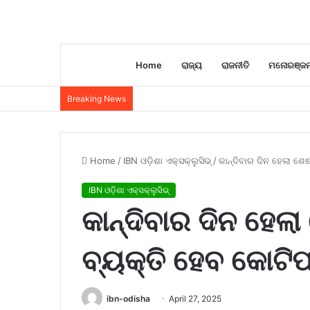
Home
ରାଜ୍ୟ
ରାଜନୀତି
ମନୋରଞ୍ଜ
Breaking News
Home
/
IBN ଓଡ଼ିଶା ଏକ୍ସକ୍ଲୁସିଭ୍
/
କାନ୍ଦିବାର ଦିନ ହେଲା ଶେଷ
IBN ଓଡ଼ିଶା ଏକ୍ସକ୍ଲୁସିଭ୍
କାନ୍ଦିବାର ଦିନ ହେଲା
ବ୍ୟକ୍ତି ହେବ କୋଟିପ
ibn-odisha
April 27, 2025