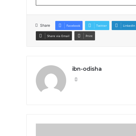
Share
Facebook
Twitter
LinkedIn
Share via Email
Print
ibn-odisha
Website