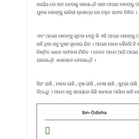
କାର୍ଯ୍ୟ ରେ ହାତ ଦେବାକୁ ଜାଉଛନ୍ତି ଜାହା ଆପଣ ମାନଙ୍
ଯୁବକ ମାନଙ୍କୁ ଚାକିରୀ କ୍ଷେତ୍ର ରେ ବହୁତ ସଫଳ ମିଳିବ ।
ଏବଂ ଆପଣ ମାନଙ୍କୁ ସୂଚନା ଦେବୁ କି ଏହି ଆପଣ ମାନଙ୍କୁ 
ରହି ଥିବା ସବୁ ଦୁଖଃ ଦୂରେଇ ଯିବ । ଆପଣ ମାନେ କୈଣସି ବି କ
ନିଶ୍ଚିତ ଭାବେ ସଫଳତା ମିଳିବ । ତେବେ ଆମେ ଆଜି ଆପଣ ମା
ଯାଉଛନ୍ତି ।ସେମାନେ ହେଉଛନ୍ତି ।
ସିହଂ ରାଶି , ମକର ରାଶି , ବୃଷ ରାଶି , ମେଷ ରାଶି , କୁମ୍ଭ 
ଦିଅନ୍ତୁ । ଆମେ ସବୁ ସମୟରେ କିଛି କାମରେ ଆସିବା ଭଳି 
Ibn-Odisha