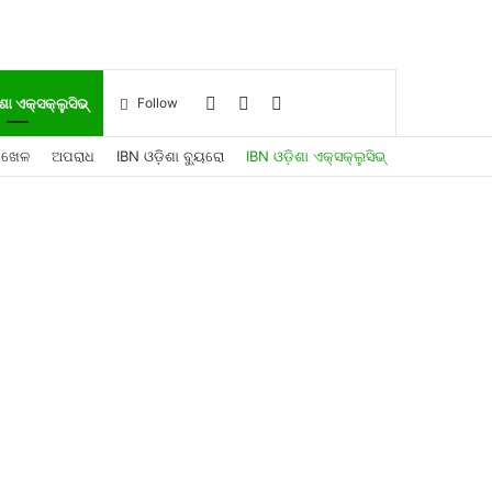
Log
Sidebar
Search
ଶା ଏକ୍ସକ୍ଲୁସିଭ୍
Follow
ଖେଳ
ଅପରାଧ
IBN ଓଡ଼ିଶା ବ୍ୟୁରୋ
IBN ଓଡ଼ିଶା ଏକ୍ସକ୍ଲୁସିଭ୍
In
for