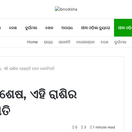
ନ
ଦେଶ
ଦୁର୍ଘଟଣା
ଖେଳ
ଅପରାଧ
IBN ଓଡ଼ିଶା ବ୍ୟୁରୋ
IBN ଓଡ଼ି
Home
ରାଜ୍ୟ
ରାଜନୀତି
ମନୋରଞ୍ଜନ
ଦେଶ
ଦୁର୍ଘଟଣା
, ଏହି ରାଶିର ବ୍ୟକ୍ତି ହେବ କୋଟିପତି
 ଶେଷ, ଏହି ରାଶିର
ତି
0
3
1 minute read