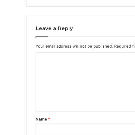
Leave a Reply
Your email address will not be published.
Required f
C
o
m
m
e
n
t
Name
*
*