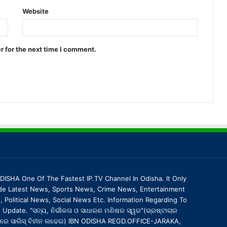
Website
r for the next time I comment.
DISHA One Of The Fastest IP.TV Channel In Odisha. It Only
de Latest News, Sports News, Crime News, Entertainment
 Political News, Social News Etc. Information Regarding To
Update. "ସତ୍ୟ, ନିର୍ଭୀକତା ଓ ସାଧାରଣ ମଣିଷର ସ୍ୱର"(ଭ୍ରଷ୍ଟାଚାର
ରେ ସାଲିସ୍ ବିହୀନ ଲଢେଇ) IBN ODISHA REGD.OFFICE-JARAKA,