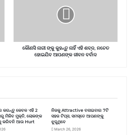
କୌଣସି ନାରୀ ଙ୍କୁ କୁହନ୍ତୁ ନାହିଁ ଏହି ଶବ୍ଦ, ନଚେତ
ହୋଇଯିବ ଆପଣଙ୍କ ଜୀବନ ବର୍ବାଦ
ରେ କରନ୍ତୁ କେବଳ ଏହି 2
ନିଜକୁ Attractive ବନାଇବାର 7ଟି
ତାରୁ ମିଳିବ ମୁକ୍ତି, ଲୋକଙ୍କ
ସହଜ ଟିପ୍ସ, ସମସ୍ତେ ଆପଣଙ୍କୁ
ୁ କରିବନି ଆଉ Hurt
ଝୁରୁଥିବେ
026
March 26, 2026