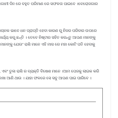
କୁ ଆଗାମୀ ଦିନ ରେ ବହୁତ ପରିମାଣ ରେ ସଫଳତା ପାଇବେ ।ବେରୋଜଗାର
ଅଚାନକ ଭାବେ ଧନ ପ୍ରାପ୍ତି ହେବା କାରଣ ରୁ ନିଜର ପରିବାର ଉପରେ
ାର୍ଯ୍ୟ କରୁ ଛନ୍ତି । ତେବେ ନିଷ୍ଟାର ସହିତ କରନ୍ତୁ ଆପଣ ମାନଙ୍କୁ
ନଙ୍କୁ ଯେଉଂ ରାଶି ମାନେ ଏହି ମାସ ରେ ମହା କୋଟି ପତି ହେବାକୁ
ରାଶି , ଏବଂ ତୁଳା ରାଶି ର ବ୍ୟକ୍ତି ବିଷେଶ ମାନେ ।ଆମ ପେଜକୁ ଲାଇକ କରି
ଲେଖା ଆଣି ଥାଉ । ଯାହା ଫଳରେ ସେ ସବୁ ଆପଣ ପାଇ ପାରିବେ ।