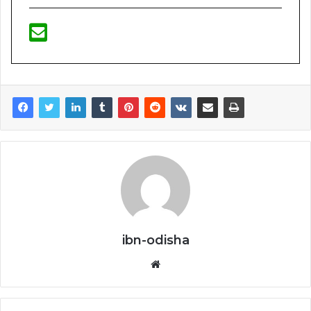
ibn-odisha
Website