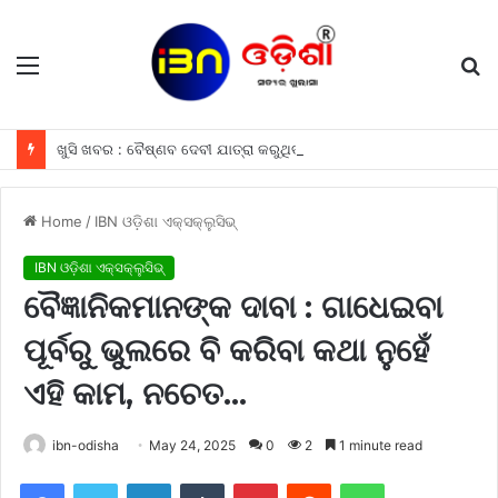
Menu
S
fo
ଖୁସି ଖବର : ବୈଷ୍ଣବ ଦେବୀ ଯାତ୍ରା କରୁଥିବା ଶ୍ରଦ୍ଧାଳୁମାନଙ୍କୁ ଫ୍ରୀରେ ମିଳିବ ଏହି ସବୁ ଖାସ ସୁବିଧା ଗୁଡିକ
Home
/
IBN ଓଡ଼ିଶା ଏକ୍ସକ୍ଲୁସିଭ୍
IBN ଓଡ଼ିଶା ଏକ୍ସକ୍ଲୁସିଭ୍
ବୈଜ୍ଞାନିକମାନଙ୍କ ଦାବା : ଗାଧେଇବା
ପୂର୍ବରୁ ଭୁଲରେ ବି କରିବା କଥା ନୁହେଁ
ଏହି କାମ, ନଚେତ…
ibn-odisha
May 24, 2025
0
2
1 minute read
Facebook
Twitter
LinkedIn
Tumblr
Pinterest
Reddit
WhatsApp