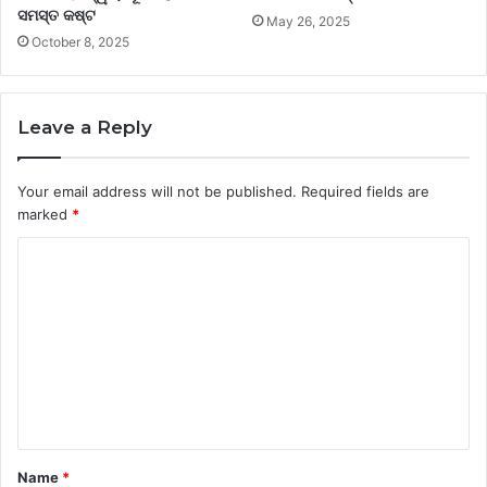
ସମସ୍ତ କଷ୍ଟ
May 26, 2025
October 8, 2025
Leave a Reply
Your email address will not be published.
Required fields are
marked
*
C
o
m
m
e
n
t
Name
*
*