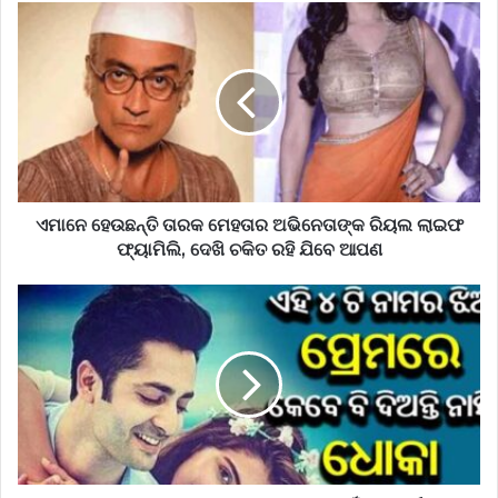
ଏମାନେ ହେଉଛନ୍ତି ତାରକ ମେହତାର ଅଭିନେତାଙ୍କ ରିୟଲ ଲାଇଫ
ଫ୍ୟାମିଲି, ଦେଖି ଚକିତ ରହି ଯିବେ ଆପଣ