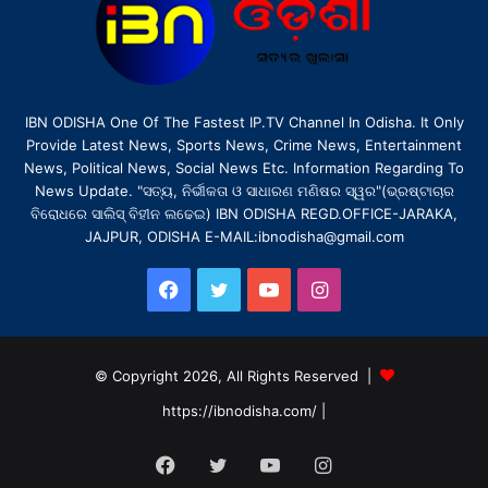
IBN ODISHA One Of The Fastest IP.TV Channel In Odisha. It Only
Provide Latest News, Sports News, Crime News, Entertainment
News, Political News, Social News Etc. Information Regarding To
News Update. "ସତ୍ୟ, ନିର୍ଭୀକତା ଓ ସାଧାରଣ ମଣିଷର ସ୍ୱର"(ଭ୍ରଷ୍ଟାଚାର
ବିରୋଧରେ ସାଲିସ୍ ବିହୀନ ଲଢେଇ) IBN ODISHA REGD.OFFICE-JARAKA,
JAJPUR, ODISHA E-MAIL:ibnodisha@gmail.com
Facebook
Twitter
YouTube
Instagram
© Copyright 2026, All Rights Reserved |
https://ibnodisha.com/
|
Facebook
Twitter
YouTube
Instagram