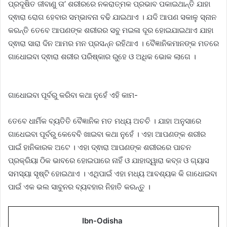
ପ୍ରଦୂଷିତ ଜୀବାଣୁ ତା’ ଶରୀରରେ ନକରାତ୍ମକ ପ୍ରଭାବ ପକାଇଥାନ୍ତି ଯାହା
ଦ୍ଵାରା ରୋଗ ହେବାର ସମ୍ଭାବନା ବଢି ଯାଇଥାଏ । ଯଦି ଆପଣ ସକାଳୁ ସ୍ନାନ
କରନ୍ତି ତେବେ ଆପଣଙ୍କ ଶରୀରର ସବୁ ମଇଳା ଦୂର ହୋଇଯାଇଥାଏ ଯାହା
ଦ୍ଵାରା ସାରା ଦିନ ଆମର ମନ ପ୍ରସନ୍ନ ରହିଥାଏ । ବୈଜ୍ଞାନିକମାନଙ୍କ ମତରେ
ଗାଧୋଇବା ଦ୍ଵାରା ଶରୀର ପରିଷ୍କାର ରୁହେ ଓ ଅଧିକ ଭୋକ ଲାଗେ ।
ଗାଧୋଇବା ପୂର୍ବରୁ କରିବା କଥା ନୁହେଁ ଏହି କାମ-
ତେବେ ଧାର୍ମିକ ବ୍ୟତିତି ବୈଜ୍ଞାନିକ ମତ ମଧ୍ୟ ଅଚଚି । ଯାହା ଅନୁସାରେ
ଗାଧେଇବା ପୂର୍ବରୁ କେବେବି ଖାଇବା କଥା ନୁହେଁ । ଏହା ଆପଣଙ୍କ ଶରୀର
ପାଇଁ ହାନିକାରକ ଅଟେ । ଏହା ଦ୍ଵାରା ଆପଣଙ୍କ ଶରୀରରେ ପାଚନ
ପ୍ରକ୍ରିୟା ଠିକ ଭାବରେ ହୋଇପାରେ ନାହିଁ ଓ ଯାହାଦ୍ୱାରା କବ୍ଜ ଓ ଗ୍ୟାସ
ସମସ୍ୟା ସୃଷ୍ଟି ହୋଇଥାଏ । ଏଥିପାଇଁ ଏହା ମଧ୍ୟ ଆବଶ୍ୟକ କି ଗାଧୋଇବା
ପାଇଁ ଏକ ଭଲ ସାବୁନର ବ୍ୟବହାର ନିହାତି କରନ୍ତୁ ।
Ibn-Odisha