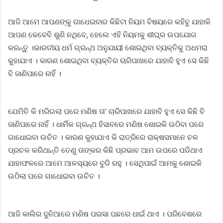
ଆଜି ଆମେ ଆପଣଙ୍କୁ ଗାଧେଇବାର କିଛିଟା ନିୟମ ବିଷୟରେ କହିବୁ ଯାହାକି
ଆପଣ କେବେବି ଶୁଣି ନଥିବେ, ହେଲେ ଏହି ନିୟମକୁ ଶୀଘ୍ର ଉପଯୋଗ
କରନ୍ତୁ ।ଭାରତୀୟ ଧର୍ମ ଗ୍ରନ୍ଥ ଅନୁଯାୟୀ ଶୋଇଥିବା ବ୍ୟକ୍ତିକୁ ଅଧମରା
କୁହାଯାଏ । କାରଣ ଶୋଇଥିବା ବ୍ୟକ୍ତିର ଚାରିପାଖରେ ଯାହାବି ହୁଏ ସେ କିଛି
ବି ଜାଣିପାରେ ନାହିଁ ।
ଯେମିତି କି ମରିଗଲା ପରେ ମଣିଷ ତା’ ଚାରିପାଖରେ ଯାହାବି ହୁଏ ସେ କିଛି ବି
ଜାଣିପାରେ ନାହିଁ । ଧାର୍ମିକ ଗ୍ରନ୍ଥ ହିସାବରେ ମଣିଷ ଶୋଇକି ଉଠିବା ପରେ
ଗାଧୋଇବା ଉଚିତ । କାରଣ କୁହାଯାଏ କି ରାତ୍ରିରେ ରାକ୍ଷସମାନେ ଚଳ
ପ୍ରଚଳ କରିଥାନ୍ତି ତେଣୁ ତାଙ୍କର କିଛି ପ୍ରଭାବ ଆମ ଉପରେ ପଡିଥାଏ
ଯାହାଫଳରେ ଆମେ ଆଳସ୍ୟରେ ବୁଡି ରହୁ । ସେଥିପାଇଁ ଆମକୁ ଶୋଇକି
ଉଠିଲା ପରେ ଗାଧୋଇବା ଉଚିତ ।
ଆଜି କାଲିର ଦୁନିଆରେ ମଣିଷ ପଇସା ପଛରେ ଧାଇଁ ଥାଏ । ପରିବେଶରେ