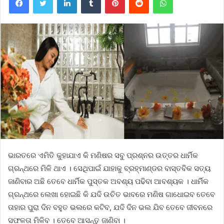
ଭାରତରେ ଏମିତି କୁହାଯାଏ କି ମଣିଷର ସବୁ ପ୍ରଶ୍ନର ଉତ୍ତର ଧାର୍ମିକ
ଗ୍ରନ୍ଥରେ ମିଳି ଥାଏ । ସେଥିପାଇଁ ଯାହାକୁ ବ୍ରହ୍ମାଣ୍ଡର ବାସ୍ତବିକ ସତ୍ୟ
ଜାଣିବାର ଅଛି ତେବେ ଧାର୍ମିକ ପୁସ୍ତକ ଅବଶ୍ୟ ପଢିବା ଆବଶ୍ୟକ । ଧାର୍ମିକ
ଗ୍ରନ୍ଥରେ ଲେଖା ହୋଇଛି କି ଯଦି ଉଚିତ ଭାବରେ ମଣିଷ ଗାଧୋଇବ ତେବେ
ତାହାର ପୁରା ଦିନ ବହୁତ ଭଲରେ କଟିବ, ଯଦି ଦିନ ଭଲ ଯିବ ତେବେ ଜୀବନରେ
ସଫଳତା ମିଳିବ । ତେବେ ଆସନ୍ତୁ ଜାଣିବା ।