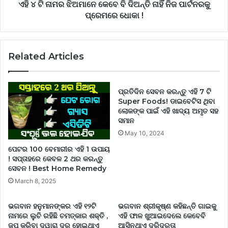
ଏହି ୪ ଟି ନାମର ଝିଅମାନେ କେବେ ବି ଦିଅନ୍ତି ନାହିଁ ନିଜ ପାର୍ଟନରକୁ
ପ୍ରେମରେ ଧୋକା !
Related Articles
ପ୍ରତିଦିନ ସେବନ କରନ୍ତୁ ଏହି 7 ଟି
Super Foods! ଡାଇବେଟିସ ଥିବା
ଲୋକଙ୍କ ପାଇଁ ଏହି ଖାଦ୍ୟ ଅମୃତ ସହ
ସମାନ
May 10, 2024
ପେଟର 100 ବେମାରୀର ଏହି 1 ଉପାୟ
! ସପ୍ତାହରେ କେବଳ 2 ଥର କରନ୍ତୁ
ସେବନ ! Best Home Remedy
March 8, 2025
ଭଗବାନ ହନୁମାନଙ୍କର ଏହି ୧୨ଟି
ଭଗବାନ ଶ୍ରୀକୃଷ୍ଣ କହିଛନ୍ତି ଗାଇକୁ
ନାମରେ ଲୁଚି ରହିଛି ଚମତ୍କାର ଶକ୍ତି ,
ଏହି ଫାଳ ଖୁଆଇଦେଲେ କେବେବି
ଜପ କରିବା ଦ୍ୱାରା ଦୂର ହୋଇଥାଏ
ଆସିନଥାଏ ଦରିଦ୍ରତା