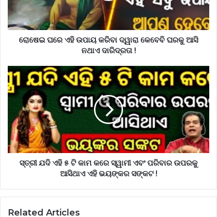
ରୋଷେଇ ଘରେ ଏହି ଉପାୟ କରିବା ଦ୍ୱାରା କେବେବି ଘରକୁ ଆସି
ନଥାଏ ଦାରିଦ୍ରତା !
ସ୍ତ୍ରୀ ଯଦି ଏହି ୫ ଟି କାମ କରେ ସ୍ୱାମୀ ଏବଂ ପରିବାର ଉପରକୁ
ଆସିଥାଏ ଏହି ଭୟଙ୍କର ସଙ୍କଟ !
Related Articles