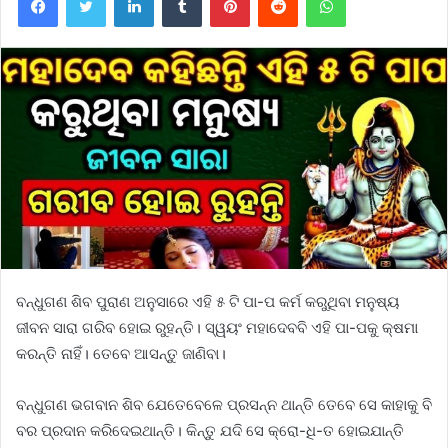
ବନ୍ଧୁଗଣ ଶିବ ପୁରାଣ ଅନୁସାରେ ଏହି ୫ ଟି ପା-ପ କର୍ମ କରୁଥିବା ମନୁଷ୍ୟ
ଜୀବନ ସାରା ଗରିବ ହୋଇ ରୁହନ୍ତି। ସ୍ୱୟଂ ମହାଦେବବି ଏହି ପା-ପକୁ କ୍ଷମା
କରନ୍ତି ନାହିଁ। ତେବେ ଆସନ୍ତୁ ଜାଣିବା।
ବନ୍ଧୁଗଣ ଭଗବାନ ଶିବ ଯେତେବେଳେ ପ୍ରସନ୍ନ ଥାନ୍ତି ତେବେ ସେ କାହାକୁ ବି
ବର ପ୍ରଦାନ କରିଦେଇଥାନ୍ତି। କିନ୍ତୁ ଯଦି ସେ କ୍ରୋ-ଧି-ତ ହୋଇଯାନ୍ତି