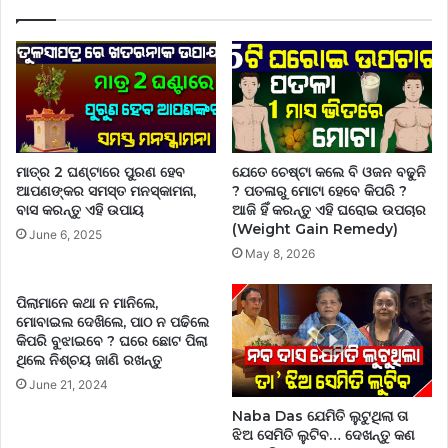
ମାତ୍ର 2 ଘଣ୍ଟାରେ ପୁରଣ ହେବ
ଯେତେ ଚେଷ୍ଟା କଲେ ବି ଓଜନ ବଢୁନି
ଆପଣଙ୍କର ସମସ୍ତ ମନସ୍କାମନା,
? ପତଳାରୁ ମୋଟା ହେବେ କିପରି ?
ବାସ କରନ୍ତୁ ଏହି ଉପାୟ
ଆଜି ହିଁ କରନ୍ତୁ ଏହି ଘରୋଇ ଉପଚାର
(Weight Gain Remedy)
June 6, 2025
May 8, 2026
ପିଲାମାନେ କଥା ନ ମାନିଲେ,
ମୋବାଇଲ ଦେଖିଲେ, ପାଠ ନ ପଢିଲେ
କିପରି ବୁଝାଇବେ ? ଘରେ ଛୋଟ ପିଲା
ଥିଲେ ନିଶ୍ଚୟ ଜାଣି ରଖନ୍ତୁ
June 21, 2024
Naba Das ଯେମିତି ଲୁଟୁଥିଲା ତା
ଝିଅ ସେମିତି ଲୁଟିବ… ଦେଖନ୍ତୁ କଣ