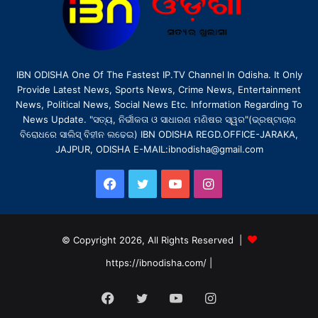
IBN ODISHA One Of The Fastest IP.TV Channel In Odisha. It Only
Provide Latest News, Sports News, Crime News, Entertainment
News, Political News, Social News Etc. Information Regarding To
News Update. "ସତ୍ୟ, ନିର୍ଭୀକତା ଓ ସାଧାରଣ ମଣିଷର ସ୍ୱର"(ଭ୍ରଷ୍ଟାଚାର
ବିରୋଧରେ ସାଲିସ୍ ବିହୀନ ଲଢେଇ) IBN ODISHA REGD.OFFICE-JARAKA,
JAJPUR, ODISHA E-MAIL:ibnodisha@gmail.com
Facebook
Twitter
YouTube
Instagram
© Copyright 2026, All Rights Reserved |
https://ibnodisha.com/
|
Facebook
Twitter
YouTube
Instagram