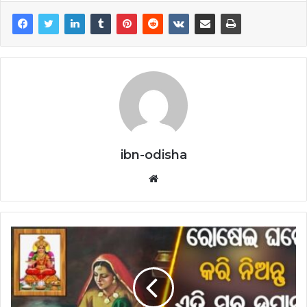
ibn-odisha
Website