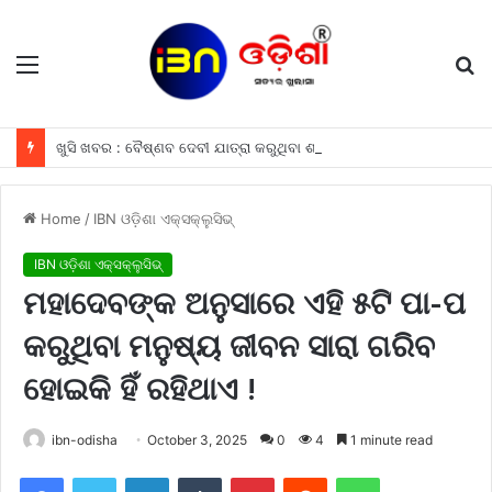
Menu
S
fo
ଖୁସି ଖବର : ବୈଷ୍ଣବ ଦେବୀ ଯାତ୍ରା କରୁଥିବା ଶ୍ରଦ୍ଧାଳୁମାନଙ୍କୁ ଫ୍ରୀରେ ମିଳିବ ଏହି ସବୁ ଖାସ ସୁବିଧା ଗୁଡିକ
Home
/
IBN ଓଡ଼ିଶା ଏକ୍ସକ୍ଲୁସିଭ୍
IBN ଓଡ଼ିଶା ଏକ୍ସକ୍ଲୁସିଭ୍
ମହାଦେବଙ୍କ ଅନୁସାରେ ଏହି ୫ଟି ପା-ପ
କରୁଥିବା ମନୁଷ୍ୟ ଜୀବନ ସାରା ଗରିବ
ହୋଇକି ହିଁ ରହିଥାଏ !
ibn-odisha
October 3, 2025
0
4
1 minute read
Facebook
Twitter
LinkedIn
Tumblr
Pinterest
Reddit
WhatsApp