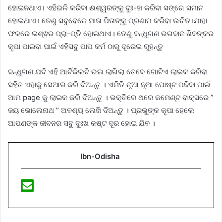
ହୋଇନଥାଏ। ଏହିଭଳି କରିବା ଈଶ୍ୱରଙ୍କୁ ଦୁଃ-ଖ କରିବା ସଙ୍ଗେ ସମାନ
ହୋଇଥାଏ। ତେଣୁ ସବୁବେଳେ ମାତା ପିତାଙ୍କୁ ପ୍ରଣାମ କରିବା ଉଚିତ।ଯାହା
ଫଳରେ ଇଶ୍ଵର ପ୍ରା-ପ୍ତି ହୋଇଥାଏ। ତେଣୁ ବନ୍ଧୁଗଣ ଭଗବାନ ଶିବଙ୍କର
କୃପା ପାଇବା ପାଇଁ ଏହିସବୁ ପାପ କର୍ମ ଠାରୁ ଦୂରେଇ ରୁହନ୍ତୁ
ବନ୍ଧୁଗଣ ଯଦି ଏହି ଆର୍ଟିକିଲଟି ଭଲ ଲାଗିଲା ତେବେ ଗୋଟିଏ ଲାଇକ କରିବା
ସହିତ ଏହାକୁ ସେଆର କରି ଦିଅନ୍ତୁ । ଏମିତି ନୂଆ ନୂଆ ପୋଷ୍ଟ ପଢିବା ପାଇଁ
ଆମ page କୁ ଲାଇକ କରି ଦିଅନ୍ତୁ । ଭକ୍ତିରେ ଥରେ କମେଣ୍ଟ ବାକ୍ସରେ ”
ଜୟ ଭୋଲେନାଥ ” ଅବଶ୍ୟ ଲେଖି ଦିଅନ୍ତୁ । ପ୍ରଭୁଙ୍କ କୃପା ହେଲେ
ଆପଣଙ୍କ ଜୀବନର ସବୁ ଦୁଃଖ କଷ୍ଟ ଦୂର ହୋଇ ଯିବ ।
Ibn-Odisha