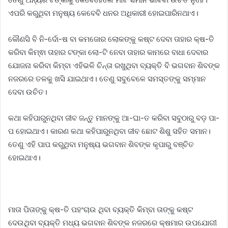
ଏପରି କରୁଥିବା ମନୁଷ୍ୟ କେବେବି ଧନର ଅଧିକାରୀ ହୋଇପାରିନଥାଏ।
କୌଣସି ବି ନି-ର୍ଦୋ-ଷ ବା କମଜୋର ଲୋକଙ୍କୁ କଷ୍ଟ ଦେବା ତାହାର କ୍ଷ-ତି
କରିବା କିମ୍ଵା ତାହାର ଟଙ୍କା ଲୋ-ଟି ନେବା ତାହାର କାମରେ ବାଧା ଦେବାର
ଯୋଜନା କରିବା କିମ୍ବା ଏହିଭଳି ଚିନ୍ତା ରଖୁଥିବା ବ୍ୟକ୍ତି ବି ଭଗବାନ ଶିବଙ୍କ
ନଜରରେ ତଳକୁ ଖସି ଯାଇଥାଏ। ତେଣୁ ସବୁବେଳେ ସମସ୍ତଙ୍କୁ ସମ୍ମାନ
ଦେବା ଉଚିତ।
କଥା କହିପାରୁନଥିବା ଜୀବ ଜନ୍ତୁ ମାନଙ୍କୁ ଆ-ଘା-ତ କରିବା ସବୁଠାରୁ ବଡ଼ ପା-
ପ ହୋଇଥାଏ। କାରଣ କଥା କହିପାରୁନଥିବା ଜୀବ ଛୋଟ ଶିଶୁ ସହିତ ସମାନ।
ତେଣୁ ଏହି ପାପ କରୁଥିବା ମନୁଷ୍ୟ ଭଗବାନ ଶିବଙ୍କ କୃପାରୁ ବଞ୍ଚିତ
ହୋଇଥାଏ।
ମାତା ପିତାଙ୍କୁ କ୍ଷ-ତି ପହଂଚାଉ ଥିବା ବ୍ୟକ୍ତି କିମ୍ବା ତାଙ୍କୁ କଷ୍ଟ
ଦେଉଥିବା ବ୍ୟକ୍ତି ମଧ୍ୟ ଭଗବାନ ଶିବଙ୍କ ନଜରରେ କ୍ଷମାର ଉପଯୋଗୀ