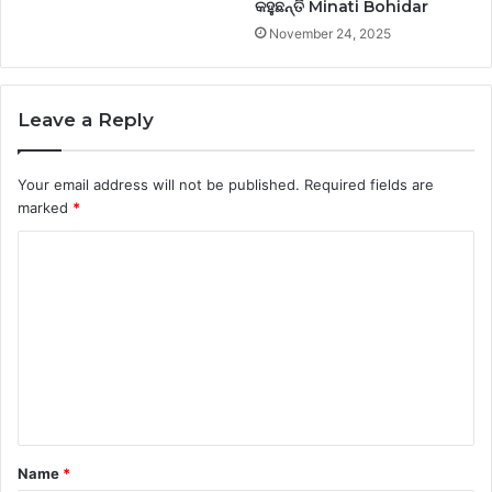
କହୁଛନ୍ତି Minati Bohidar
November 24, 2025
Leave a Reply
Your email address will not be published.
Required fields are
marked
*
C
o
m
m
e
n
t
Name
*
*