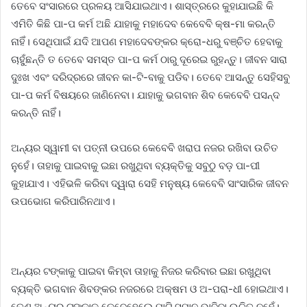
ତେବେ ସଂସାରରେ ପ୍ରଳୟ ଆସିଯାଇଥାଏ। ଶାସ୍ତ୍ରରେ କୁହାଯାଇଛି କି
ଏମିତି କିଛି ପା-ପ କର୍ମ ଅଛି ଯାହାକୁ ମହାଦେବ କେବେବି କ୍ଷ-ମା କରନ୍ତି
ନାହିଁ। ସେଥିପାଇଁ ଯଦି ଆପଣ ମହାଦେବଙ୍କର କ୍ରୋ-ଧରୁ ବଞ୍ଚିତ ହେବାକୁ
ଚାହୁଁଛନ୍ତି ତ ତେବେ ସମସ୍ତ ପା-ପ କର୍ମ ଠାରୁ ଦୂରେଇ ରୁହନ୍ତୁ। ଜୀବନ ସାରା
ଦୁଃଖ ଏବଂ ଦରିଦ୍ରରେ ଜୀବନ କା-ଟି-ବାକୁ ପଡିବ। ତେବେ ଆସନ୍ତୁ ସେହିସବୁ
ପା-ପ କର୍ମ ବିଷୟରେ ଜାଣିନେବା। ଯାହାକୁ ଭଗବାନ ଶିବ କେବେବି ପସନ୍ଦ
କରନ୍ତି ନାହିଁ।
ଅନ୍ୟର ସ୍ୱାମୀ ବା ପତ୍ନୀ ଉପରେ କେବେବି ଖରାପ ନଜର ରଖିବା ଉଚିତ
ନୁହେଁ। ତାହାକୁ ପାଇବାକୁ ଇଛା ରଖୁଥିବା ବ୍ୟକ୍ତିକୁ ସବୁଠୁ ବଡ଼ ପା-ପୀ
କୁହାଯାଏ। ଏହିଭଳି କରିବା ଦ୍ୱାରା ସେହି ମନୁଷ୍ୟ କେବେବି ସାଂସାରିକ ଜୀବନ
ଉପଭୋଗ କରିପାରିନଥାଏ।
ଅନ୍ୟର ଟଙ୍କାକୁ ପାଇବା କିମ୍ବା ତାହାକୁ ନିଜର କରିବାର ଇଛା ରଖୁଥିବା
ବ୍ୟକ୍ତି ଭଗବାନ ଶିବଙ୍କର ନଜରରେ ଅକ୍ଷମ ଓ ଅ-ପରା-ଧୀ ହୋଇଥାଏ।
ତେଣୁ ଅନ୍ୟର ଟଙ୍କାକୁ କେବେହେଲେ ମାଟି ସମାନ ଭାବିବା ଉଚିତ ନୁହେଁ।