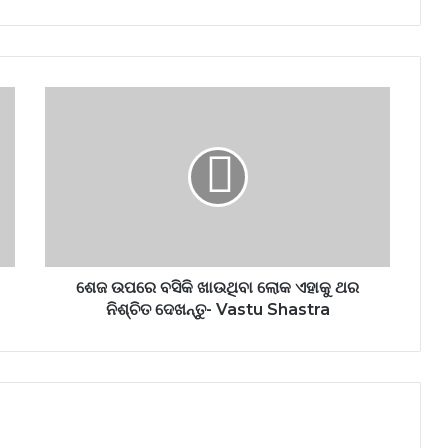
ଶେଜ ଉପରେ ବସିକି ଖାଉଥିବା ଲୋକ ଏହାକୁ ଥର
ନିଶ୍ଚିତ ଦେଖନ୍ତୁ- Vastu Shastra