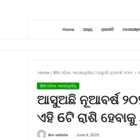
Home
ରାଜ୍ୟ
ରାଜନୀତି
ମନୋରଞ୍ଜ
Home
/
IBN ଓଡ଼ିଶା ଏକ୍ସକ୍ଲୁସିଭ୍
/
ଆସୁଅଛି ନୂଆବର୍ଷ ୨୦୨୪ । ଏହ
IBN ଓଡ଼ିଶା ଏକ୍ସକ୍ଲୁସିଭ୍
ଆସୁଅଛି ନୂଆବର୍ଷ ୨୦୨
ଏହି 6ଟି ରାଶି ହେବାକ
ibn-odisha
June 9, 2025