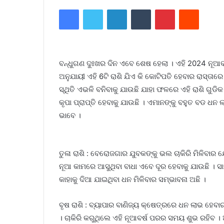
Facebook
Twitter
LinkedIn
Tumblr
Pinterest
Reddit
ବନ୍ଧୁଗଣ ଦୁଃଖର ଦିନ ଏବେ ଶେଷ ହେଲା । ଏହି 2024 ନୂଆବର୍ଷ
ଅନୁଯାୟୀ ଏହି 6ଟି ରାଶି ଯିଏ କି କୋଟିପତି ହେବାର ରାସ୍ତା
ସ୍ଥିତି ଏଭଳି ବନିବାକୁ ଯାଉଛି ଯାହା ଫଳରେ ଏହି ରାଶି ଗୁଡି
କୃପା ପ୍ରାପ୍ତି ହେବାକୁ ଯାଉଛି । ଏମାନଙ୍କୁ ବହୁତ ବଡ ଧନ 
ଭାବେ ।
ତୁଳା ରାଶି : ବେରୋଜଗାର ଯୁବକଙ୍କୁ ଭଲ ଚାକିରି ମିଳିବାର 
ନୂଆ କାମରେ ଆସୁଥିବା ବାଧା ଏବେ ଦୂର ହେବାକୁ ଯାଉଛି । ସା
କାହାକୁ ଦିଆ ଯାଇଥିବା ଧନ ମିଳିବାର ସମ୍ଭାବନା ଅଛି ।
ବୃଷ ରାଶି : ବ୍ୟାପାର ବାଣିଜ୍ୟ କ୍ଷେତ୍ରରେ ଧନ ଲାଭ ହେବ
। ଚାକିରି କରୁଥିଲେ ଏହି ନୂଆବର୍ଷ ପରର ସମୟ ଶୁଭ ରହିବ