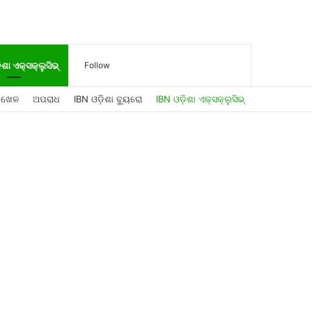
Log
Sidebar
Search
ିଶା ଏକ୍ସକ୍ଲୁସିଭ୍
Follow
ଖେଳ
ଅପରାଧ
IBN ଓଡ଼ିଶା ବ୍ୟୁରୋ
IBN ଓଡ଼ିଶା ଏକ୍ସକ୍ଲୁସିଭ୍
In
for