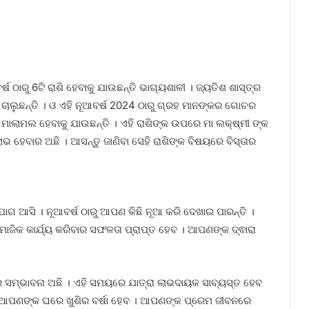
 ଠାରୁ 6ଟି ରାଶି ହେବାକୁ ଯାଉଛନ୍ତି ଭାଗ୍ୟଶାଳୀ । ଜ୍ୟତିଶ ଶାସ୍ତ୍ର
ରେ ଚାଲୁଛନ୍ତି । ଓ ଏହି ନୂଆବର୍ଷ 2024 ଠାରୁ ଗ୍ରହ ମାନଙ୍କର ଗୋଚର
କ ମାଲାମଲ ହେବାକୁ ଯାଉଛନ୍ତି । ଏହି ରାଶିଙ୍କ ଉପରେ ମା ଲକ୍ଷ୍ମୀ ଙ୍କ
ଲାଭ ହେବାର ଅଛି । ଆସନ୍ତୁ ଜାଣିବା ସେହି ରାଶିଙ୍କ ବିଷୟରେ ବିସ୍ତାର
ଯୋଗ ଆସି । ନୂଆବର୍ଷ ଠାରୁ ଆପଣ କିଛି ନୂଆ କରି ଦେଖାଇ ପାରନ୍ତି ।
ମାଜିକ କାର୍ଯ୍ୟ କରିବାର ସଫଳତା ପ୍ରାପ୍ତ ହେବ । ଆପଣଙ୍କ ଦ୍ଵାରା
ାର ସମ୍ଭାବନା ଅଛି । ଏହି ସମୟରେ ଯାତ୍ରା ଲାଭଦାୟକ ସାବ୍ୟସ୍ତ ହେବ
 । ଆପଣଙ୍କ ଘରେ ଖୁଶିର ବର୍ଷା ହେବ । ଆପଣଙ୍କ ପ୍ରେମ ଜୀବନରେ