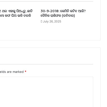
 ଥର ଏହାକୁ ପିଅନ୍ତୁ, ଛାତି
30-9-2018: କେମିତି କଟିବ ଆଜି?
ମା କଫ ଘିଅ ଭଳି ତରଳି
ଦୈନିକ ରାଶିଫଳ (ରବିବାର)
July 26, 2025
ields are marked
*