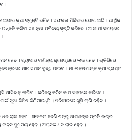
େବ ।
୍କ ଅପାର କୃପା ଦ୍ରୁଷ୍ଟି ରହିବ । ସଫଳତା ମିଳିବାର ଯୋଗ ଅଛି । ଆର୍ଥିକ
କରି ଉନ୍ନତି କରିବା ସହ ନୂଆ ପରିଚୟ ସୃଷ୍ଟି କରିବେ । ଆଗାମୀ ସମୟରେ
 ।
ମନ ହେବ । ବ୍ୟାପାର ବାଣିଜ୍ୟ କ୍ଷେତ୍ରରେ ଲାଭ ହେବ । ଚାକିରିରେ
ଷେତ୍ରରେ ମାନ ସମାନ ବୃଦ୍ଧି ପାଇବ । ମା ଲକ୍ଷ୍ମୀଙ୍କ କୃପା ପ୍ରାପ୍ତ
ୁସି ଆସିବାକୁ ଲାଗିବ । କଠିନରୁ କଠିନ କାମ ସହଜରେ କରିବେ ।
ଁ ନୂଆ ଜିନିଷ କିଣିପାରନ୍ତି । ପରିବାରରେ ଖୁସି ଲାଗି ରହିବ ।
ଅଧିକ ଧନ ଲାଭ ହେବ । ସଫଳତା ଦେଖି ଶତ୍ରୁ ଆପଣଙ୍କ ପ୍ରତି ଉଗ୍ର
୍ୟ ଜୀବନ ସୁଖମୟ ହେବ । ଅଚାନକ ଧନ ଲାଭ ହେବ ।