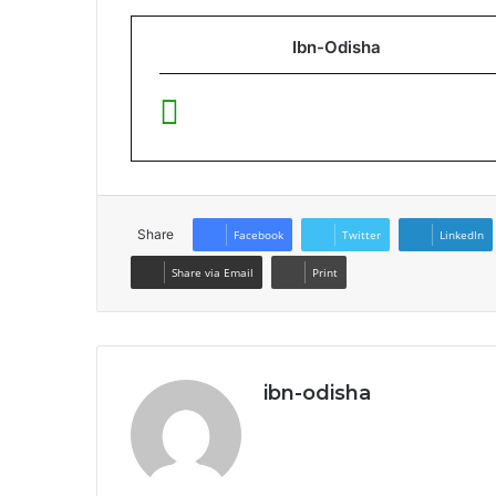
Ibn-Odisha
Share
Facebook
Twitter
LinkedIn
Share via Email
Print
ibn-odisha
Website