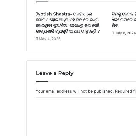
Jyotish Shastra- କୋଟିଏ ରେ
ଦିନକୁ କେବଳ 2
ଗୋଟିଏ ହୋଇଥାନ୍ତି ଏହି ଦିନ ରେ ଜନ୍ମ
ଏବଂ ଗଳାରେ ଜ
ହୋଇଥିବା ପୁଅ/ଝିଅ, ଦେଖନ୍ତୁ କଣ ସେହି
ଯିବ
ଭାଗ୍ୟଶାଳି ବ୍ୟକ୍ତି ଆପଣ ତ ନୁହନ୍ତି ?
July 8, 2024
May 4, 2025
Leave a Reply
Your email address will not be published.
Required f
C
o
m
m