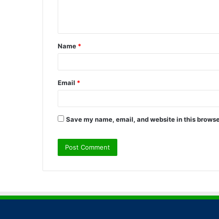
e
n
t
Name
*
*
Email
*
Save my name, email, and website in this browse