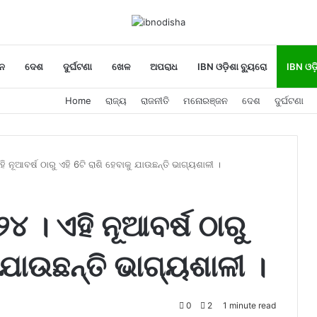
ନ
ଦେଶ
ଦୁର୍ଘଟଣା
ଖେଳ
ଅପରାଧ
IBN ଓଡ଼ିଶା ବ୍ୟୁରୋ
IBN ଓଡ଼
Home
ରାଜ୍ୟ
ରାଜନୀତି
ମନୋରଞ୍ଜନ
ଦେଶ
ଦୁର୍ଘଟଣା
ି ନୂଆବର୍ଷ ଠାରୁ ଏହି 6ଟି ରାଶି ହେବାକୁ ଯାଉଛନ୍ତି ଭାଗ୍ୟଶାଳୀ ।
୪ । ଏହି ନୂଆବର୍ଷ ଠାରୁ
ୁ ଯାଉଛନ୍ତି ଭାଗ୍ୟଶାଳୀ ।
0
2
1 minute read