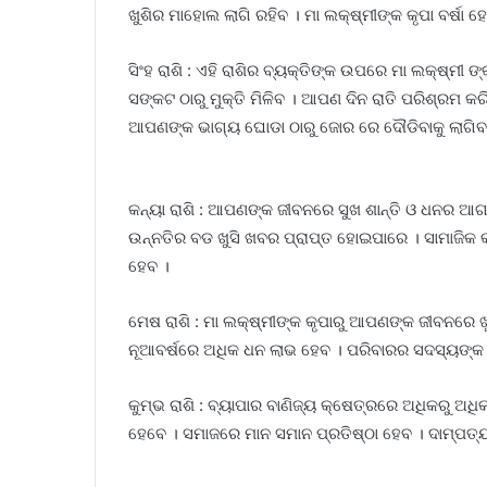
ଖୁଶିର ମାହୋଲ ଲାଗି ରହିବ । ମା ଲକ୍ଷ୍ମୀଙ୍କ କୃପା ବର୍ଷା ହ
ସିଂହ ରାଶି : ଏହି ରାଶିର ବ୍ୟକ୍ତିଙ୍କ ଉପରେ ମା ଲକ୍ଷ୍ମୀ ଙ
ସଙ୍କଟ ଠାରୁ ମୁକ୍ତି ମିଳିବ । ଆପଣ ଦିନ ରାତି ପରିଶ୍ରମ 
ଆପଣଙ୍କ ଭାଗ୍ୟ ଘୋଡା ଠାରୁ ଜୋର ରେ ଦୌଡିବାକୁ ଲାଗିବ
କନ୍ୟା ରାଶି : ଆପଣଙ୍କ ଜୀବନରେ ସୁଖ ଶାନ୍ତି ଓ ଧନର ଆଗ
ଉନ୍ନତିର ବଡ ଖୁସି ଖବର ପ୍ରାପ୍ତ ହୋଇପାରେ । ସାମାଜିକ କ୍
ହେବ ।
ମେଷ ରାଶି : ମା ଲକ୍ଷ୍ମୀଙ୍କ କୃପାରୁ ଆପଣଙ୍କ ଜୀବନରେ ଖ
ନୂଆବର୍ଷରେ ଅଧିକ ଧନ ଲାଭ ହେବ । ପରିବାରର ସଦସ୍ୟଙ୍କ ପାଇ
କୁମ୍ଭ ରାଶି : ବ୍ୟାପାର ବାଣିଜ୍ୟ କ୍ଷେତ୍ରରେ ଅଧିକରୁ 
ହେବେ । ସମାଜରେ ମାନ ସମାନ ପ୍ରତିଷ୍ଠା ହେବ । ଦାମ୍ପତ