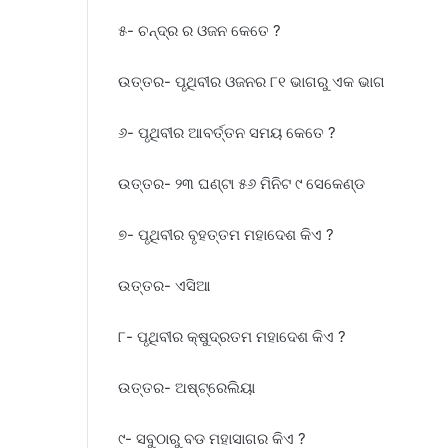
୫- ଚନ୍ଦ୍ର ର ଓଜନ କେତେ ?
ଉତ୍ତର- ପୃଥିବୀର ଓଜନର ୮୧ ଭାଗରୁ ଏକ ଭାଗ
୬- ପୃଥିବୀର ଆବର୍ତ୍ତନ ସମୟ କେତେ ?
ଉତ୍ତର- ୨୩ ଘଣ୍ଟା ୫୬ ମିନିଟ ୯ ସେକେଣ୍ଡ
୭- ପୃଥିବୀର ବୃହତ୍ତମ ମହାଦେଶ କିଏ ?
ଉତ୍ତର- ଏସିଆ
୮- ପୃଥିବୀର କ୍ଷୁଦ୍ରତମ ମହାଦେଶ କିଏ ?
ଉତ୍ତର- ଅଷ୍ଟ୍ରେଲିୟା
୯- ସବୁଠାରୁ ବଡ ମହାସାଗର କିଏ ?