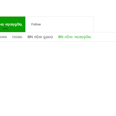
Log
Sidebar
Search
ିଶା ଏକ୍ସକ୍ଲୁସିଭ୍
Follow
ଖେଳ
ଅପରାଧ
IBN ଓଡ଼ିଶା ବ୍ୟୁରୋ
IBN ଓଡ଼ିଶା ଏକ୍ସକ୍ଲୁସିଭ୍
In
for