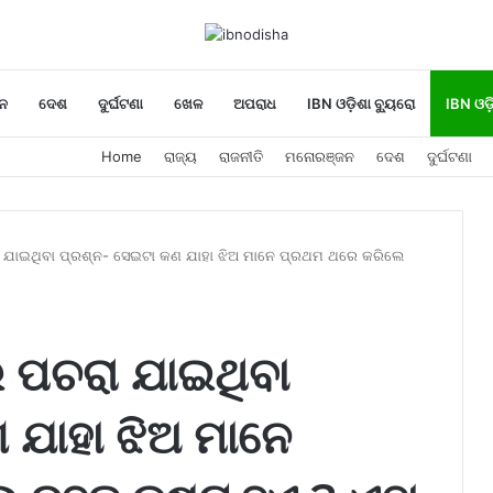
ନ
ଦେଶ
ଦୁର୍ଘଟଣା
ଖେଳ
ଅପରାଧ
IBN ଓଡ଼ିଶା ବ୍ୟୁରୋ
IBN ଓଡ଼
Home
ରାଜ୍ୟ
ରାଜନୀତି
ମନୋରଞ୍ଜନ
ଦେଶ
ଦୁର୍ଘଟଣା
ା ଯାଇଥିବା ପ୍ରଶ୍ନ- ସେଇଟା କଣ ଯାହା ଝିଅ ମାନେ ପ୍ରଥମ ଥରେ କରିଲେ
 ପଚରା ଯାଇଥିବା
 ଯାହା ଝିଅ ମାନେ