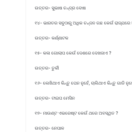
ଉତ୍ତର- ସୁଭାଷ ଚନ୍ଦ୍ର ବୋଷ
୧୪- ଭାରତର ସବୁଠାରୁ ଅଧିକ ଚନ୍ଦନ ଗଛ କେଉଁ ରାଜ୍ଯରେ 
ଉତ୍ତର- କର୍ଣ୍ଣାଟକ
୧୫- କଳା ଗୋଲାପ କେଉଁ ଦେଶରେ ଦେଖଜାଏ ?
ଉତ୍ତର- ତୁର୍କୀ
୧୬- ଲେଖିଥାଏ କିନ୍ତୁ ପେନ ନୁହେଁ, ଚାଲିଥାଏ କିନ୍ତୁ ଗାଡି ନୁ
ଉତ୍ତର- ଟାଇପ ମେସିନ
୧୭- ମାଉଣ୍ଟ ଏଭରେଷ୍ଟ କେଉଁ ଥରେ ଅବସ୍ଥିତ ?
ଉତ୍ତର- ନେପାଳ