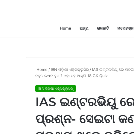
Home
ରାଜ୍ୟ
ରାଜନୀତି
ମନୋରଞ୍ଜ
Home
/
IBN ଓଡ଼ିଶା ଏକ୍ସକ୍ଲୁସିଭ୍
/
IAS ଇଣ୍ଟରଭିୟୁ ରେ ପଚର
ବହୁତ କଷ୍ଟ ହୁଏ ? ଏହା ସହ ଆହୁରି 18 GK Quiz
IBN ଓଡ଼ିଶା ଏକ୍ସକ୍ଲୁସିଭ୍
IAS ଇଣ୍ଟରଭିୟୁ ରେ
ପ୍ରଶ୍ନ- ସେଇଟା କଣ