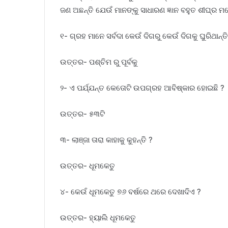
ଜଣ ଅଛନ୍ତି ଯେଉଁ ମାନଙ୍କୁ ସାଧାରଣ ଜ୍ଞାନ ବହୁତ ଶୀଘ୍ର ମନ
୧- ଗ୍ରହ ମାନେ ସର୍ବଦା କେଉଁ ଦିଗରୁ କେଉଁ ଦିଗକୁ ଘୁରିଥାନ୍ତି
ଉତ୍ତର- ପଶ୍ଚିମ ରୁ ପୂର୍ବକୁ
୨- ଏ ପର୍ଯ୍ଯନ୍ତ କେତୋଟି ଉପଗ୍ରହ ଆବିଷ୍କାର ହୋଇଛି ?
ଉତ୍ତର- ୫୩ଟି
୩- ଲାଞ୍ଜା ତାରା କାହାକୁ କୁହନ୍ତି ?
ଉତ୍ତର- ଧୂମକେତୁ
୪- କେଉଁ ଧୂମକେତୁ ୭୬ ବର୍ଷରେ ଥରେ ଦେଖାଦିଏ ?
ଉତ୍ତର- ହ୍ୟାଲି ଧୂମକେତୁ