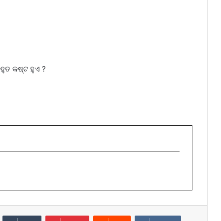
ୁତ କଷ୍ଟ ହୁଏ ?