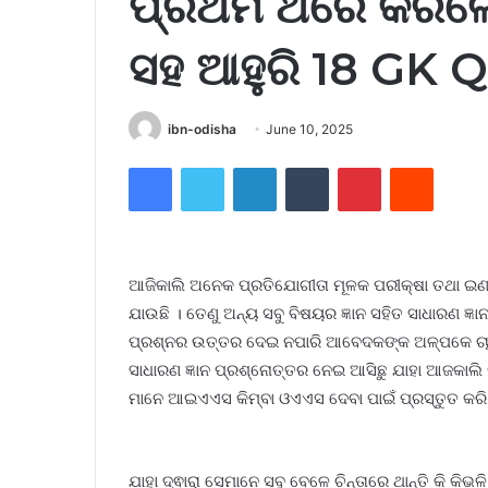
ପ୍ରଥମ ଥରେ କରିଲେ 
ସହ ଆହୁରି 18 GK 
ibn-odisha
June 10, 2025
Facebook
Twitter
LinkedIn
Tumblr
Pinterest
Reddit
ଆଜିକାଲି ଅନେକ ପ୍ରତିଯୋଗୀତା ମୂଳକ ପରୀକ୍ଷା ତଥା ଇଣ୍ଟ
ଯାଉଛି । ତେଣୁ ଅନ୍ୟ ସବୁ ବିଷୟର ଜ୍ଞାନ ସହିତ ସାଧାରଣ 
ପ୍ରଶ୍ନର ଉତ୍ତର ଦେଇ ନପାରି ଆବେଦକଙ୍କ ଅଳ୍ପକେ ଚାକ
ସାଧାରଣ ଜ୍ଞାନ ପ୍ରଶ୍ନୋତ୍ତର ନେଇ ଆସିଛୁ ଯାହା ଆଜକାଲି
ମାନେ ଆଇଏଏସ କିମ୍ବା ଓଏଏସ ଦେବା ପାଇଁ ପ୍ରସ୍ତୁତ କରି ଥା
ଯାହା ଦ୍ଵାରା ସେମାନେ ସବୁ ବେଳେ ଚିନ୍ତାରେ ଥାନ୍ତି କି କିଭ