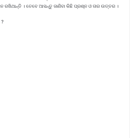
େ ରଖିଥାନ୍ତି । ତେବେ ଆସନ୍ତୁ ଜାଣିବା କିଛି ପ୍ରଶ୍ନ ଓ ତାର ଉତ୍ତର ।
 ?