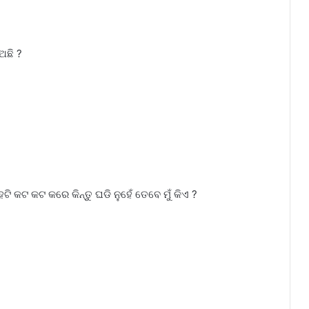
ଅଛି ?
ହେଟି କଟ କଟ କରେ କିନ୍ତୁ ଘଡି ନୁହେଁ ତେବେ ମୁଁ କିଏ ?