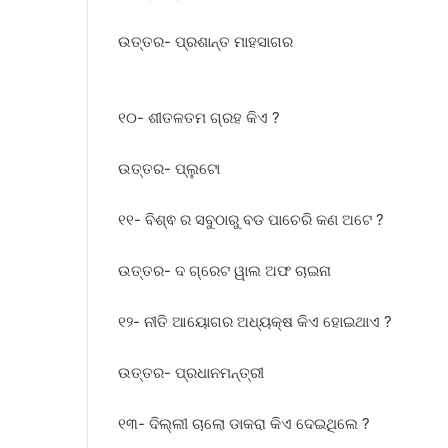
ଉତ୍ତର- ପ୍ରଶାନ୍ତ ମାହସାଗର
୧୦- ଶୀତଳତମ ଗ୍ରହ କିଏ ?
ଉତ୍ତର- ପ୍ଲୁଟୋ
୧୧- ବିଶ୍ଵ ର ସବୁଠାରୁ ବଡ ପାଚେରି କଣ ଅଟେ ?
ଉତ୍ତର- ଦ ଗ୍ରେଟ ୱାଲ ଅଫ ଚାଇନା
୧୨- ନୀତି ଆୟୋଗର ଅଧ୍ୟକ୍ଷ କିଏ ହୋଇଥାଏ ?
ଉତ୍ତର- ପ୍ରଧାନମନ୍ତ୍ରୀ
୧୩- ଦିଲ୍ଲୀ ଚାଲୋ ଡାକରା କିଏ ଦେଇଥିଲେ ?