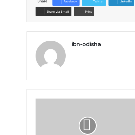
Share
Facebook
Twitter
LinkedIn
Share via Email
Print
ibn-odisha
Website