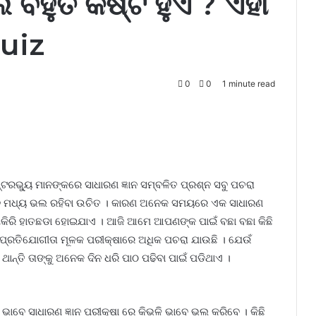
ବହୁତ କଷ୍ଟ ହୁଏ ? ଏହା
Quiz
0
0
1 minute read
ରଭ୍ୟୁ ମାନଙ୍କରେ ସାଧାରଣ ଜ୍ଞାନ ସମ୍ବଳିତ ପ୍ରଶ୍ନ ସବୁ ପଚରା
ଜ୍ଞାନ ମଧ୍ୟ ଭଲ ରହିବା ଉଚିତ । କାରଣ ଅନେକ ସମୟରେ ଏକ ସାଧାରଣ
ିରି ହାତଛଡା ହୋଇଯାଏ । ଆଜି ଆମେ ଆପଣଙ୍କ ପାଇଁ ବଛା ବଛା କିଛି
 ପ୍ରତିଯୋଗୀତା ମୂଳକ ପରୀକ୍ଷାରେ ଅଧିକ ପଚରା ଯାଉଛି । ଯେଉଁ
ନ୍ତି ତାଙ୍କୁ ଅନେକ ଦିନ ଧରି ପାଠ ପଢିବା ପାଇଁ ପଡିଥାଏ ।
ଳି ଭାବେ ସାଧାରଣ ଜ୍ଞାନ ପରୀକ୍ଷା ରେ କିଭଳି ଭାବେ ଭଲ କରିବେ । କିଛି