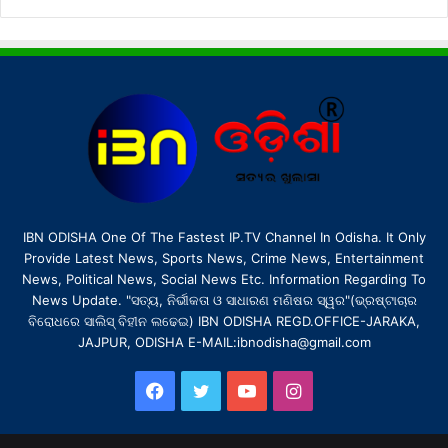
IBN ODISHA One Of The Fastest IP.TV Channel In Odisha. It Only
Provide Latest News, Sports News, Crime News, Entertainment
News, Political News, Social News Etc. Information Regarding To
News Update. "ସତ୍ୟ, ନିର୍ଭୀକତା ଓ ସାଧାରଣ ମଣିଷର ସ୍ୱର"(ଭ୍ରଷ୍ଟାଚାର
ବିରୋଧରେ ସାଲିସ୍ ବିହୀନ ଲଢେଇ) IBN ODISHA REGD.OFFICE-JARAKA,
JAJPUR, ODISHA E-MAIL:ibnodisha@gmail.com
Facebook
Twitter
YouTube
Instagram