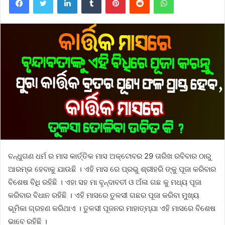
ବନ୍ଧୁଗଣ ଧର୍ମ ର ମାସ କାର୍ତ୍ତିକ ମାସ ଅକ୍ଟୋବର 29 ତାରିଖ ରବିବାର ଠାରୁ
ଆରମ୍ଭ ହେବାକୁ ଯାଉଛି । ଏହି ମାସ ରେ ପ୍ରଭୁ ଶ୍ରୀହରି ଙ୍କୁ ପୂଜା କରିବାର
ବିଶେଷ ବିଧି ରହିଛି । ଏହା ସହ ମା ବୃନ୍ଦାବତୀ ଓ ଅଁଳା ଗଛ କୁ ମଧ୍ୟ ପୂଜା
କରିବାର ବିଧାନ ରହିଛି । ଏହି ମାସରେ ତୁଳସୀ ଗଛର ପୂଜା କରିବା ମୁଖ୍ୟ
ଭୂମିକା ଗ୍ରହଣ କରିଥାଏ । ତୁଳସୀ ପୂଜନର ମାହାତ୍ମ୍ଯା ଏହି ମାସରେ ବିଶେଷ
ଭାବେ ରହିଛି ।