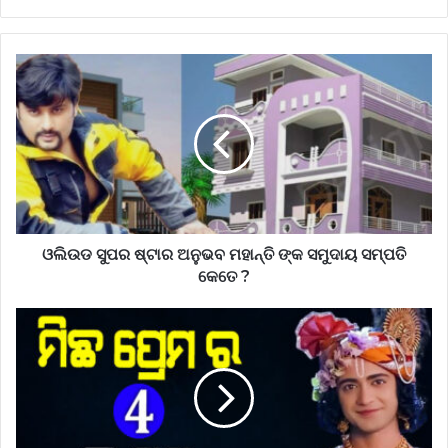
ଓଲିଉଡ ସୁପର ଷ୍ଟାର ଅନୁଭବ ମହାନ୍ତି ଙ୍କ ସମୁଦାୟ ସମ୍ପତି
କେତେ ?