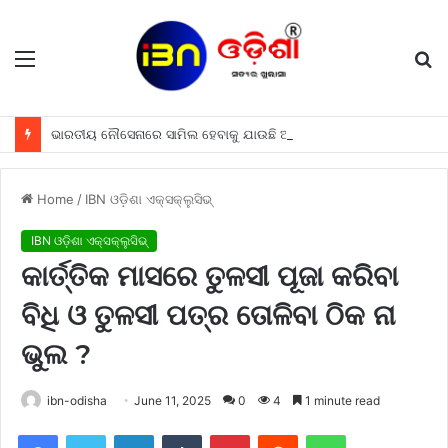
Menu
S
fo
ଭାରତୀୟ ନୌସେନାରେ ସାମିଲ ହେବାକୁ ଯାଉଛି ଆମେରିକାର ‘ରୋମିୟୋ’, 2 ଆରବର ଏହି ଡୀଲ ପରେବର୍ତ୍ତମାନ ଆଉ ବଞ୍ଚି ପାରିବ ନାହିଁ ଶତ୍ରୁମାନଙ୍କର ଜାହଜ ଓ ପଣ୍ଡୁବୀ
Home
/
IBN ଓଡ଼ିଶା ଏକ୍ସକ୍ଲୁସିଭ୍
IBN ଓଡ଼ିଶା ଏକ୍ସକ୍ଲୁସିଭ୍
କାର୍ତ୍ତିକ ମାସରେ ତୁଳସୀ ପୂଜା କରିବା
ବିଧି ଓ ତୁଳସୀ ପତ୍ର ତୋଳିବା ଠିକ ନା
ଭୁଲ ?
ibn-odisha
June 11, 2025
0
4
1 minute read
Facebook
Twitter
LinkedIn
Tumblr
Pinterest
Reddit
WhatsApp