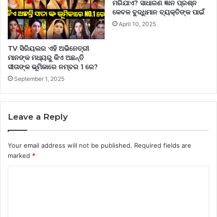
ମରିଯାଏ? ସାଧାରଣ ଜ୍ଞାନ ପ୍ରଶ୍ନ
କେବଳ ବୁଦ୍ଧିମାନ ବ୍ୟକ୍ତିଙ୍କ ପାଇଁ
April 10, 2025
TV ସିରିୟଲର ଏହି ଅଭିନେତ୍ରୀ
ମାନଙ୍କ ମଧ୍ୟରୁ କିଏ ଅଛନ୍ତି
ସୀତାଙ୍କ ଭୂମିକାରେ ନମ୍ବର 1 ରେ?
September 1, 2025
Leave a Reply
Your email address will not be published.
Required fields are
marked
*
C
o
m
m