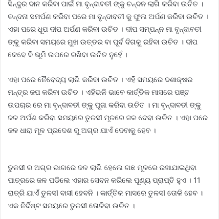
ସିନ୍ଦୁର ଦାନ କରିବା ପାଇଁ ମା ବୃନ୍ଦାବତୀ ଙ୍କୁ ଚନ୍ଦନ ଲାଗି କରିବା ଉଚିତ ।
ଚନ୍ଦନା ସମର୍ପଣ କରିବା ପରେ ମା ବୃନ୍ଦାବତୀ କୁ ଫୁଲ ଅର୍ପଣ କରିବା ଉଚିତ ।
ଏହା ପରେ ଧୂପ ଦୀପ ଅର୍ପଣ କରିବା ଉଚିତ । ଦୀପ ସମ୍ପନ୍ନ ମା ବୃନ୍ଦାବତୀ
ଙ୍କୁ କରିବା ସମୟରେ ମୁଖ ଉତ୍ତର ବା ପୂର୍ବ ଦିଗକୁ ରହିବା ଉଚିତ । ଦୀପ
କେବେ ବି ଭୂମି ଉପରେ ରଖିବା ଉଚିତ ନୁହେଁ ।
ଏହା ପରେ ନୈବେଦ୍ୟ ଲାଗି କରିବା ଉଚିତ । ଏହି ସମୟରେ ଦଶାକ୍ଷର
ମନ୍ତ୍ର ଜପ କରିବା ଉଚିତ । ଏହିଭଳି ଭାବେ କାର୍ତ୍ତିକ ମାସରେ ପଞ୍ଚ
ଉପଚାର ରେ ମା ବୃନ୍ଦାବତୀ ଙ୍କୁ ପୂଜା କରିବା ଉଚିତ । ମା ବୃନ୍ଦାବତୀ ଙ୍କୁ
ଜଳ ଅର୍ପଣ କରିବା ସମୟରେ ତୁଳସୀ ମୂଳରେ ଜଳ ଦେବା ଉଚିତ । ଏହା ପରେ
ଜଳ ଧାରା ମୂଳ ପ୍ରଦେଶ ରୁ ଅଗ୍ର ଯାଏଁ ଦେବାକୁ ହେବ ।
ତୁଳସୀ ର ଅଗ୍ର ଭାଗରେ ଜଳ ଲାଗି ହେଲେ ଗଛ ମୂଳରେ ରଖାଯାଇଥିବା
ପାତ୍ରରେ ଜଳ ପଡିଲେ ଏହାର ସେବନ କରିଲେ ପୂଣ୍ୟ ପ୍ରାପ୍ତି ହୁଏ । 11
ରାତ୍ରି ଯାଏଁ ତୁଳସୀ ବାସୀ ହେବନି । କାର୍ତ୍ତିକ ମାସରେ ତୁଳସୀ ତୋଳି ହେବ ।
ଏକ ନିର୍ଦିଷ୍ଟ ସମୟରେ ତୁଳସୀ ତୋଳିବା ଉଚିତ ।