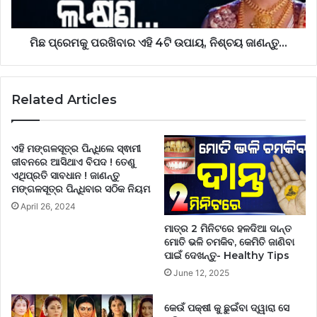
ମିଛ ପ୍ରେମକୁ ପରଖିବାର ଏହି 4ଟି ଉପାୟ, ନିଶ୍ଚୟ ଜାଣନ୍ତୁ…
Related Articles
ଏହି ମଙ୍ଗଳସୂତ୍ର ପିନ୍ଧିଲେ ସ୍ଵାମୀ
ଜୀବନରେ ଆସିଥାଏ ବିପଦ ! ତେଣୁ
ଏଥିପ୍ରତି ସାବଧାନ ! ଜାଣନ୍ତୁ
ମଙ୍ଗଳସୂତ୍ର ପିନ୍ଧିବାର ସଠିକ ନିୟମ
April 26, 2024
ମାତ୍ର 2 ମିନିଟରେ ହଳଦିଆ ଦାନ୍ତ
ମୋତି ଭଳି ଚମକିବ, କେମିତି ଜାଣିବା
ପାଇଁ ଦେଖନ୍ତୁ- Healthy Tips
June 12, 2025
କେଉଁ ପକ୍ଷୀ କୁ ଛୁଇଁବା ଦ୍ୱାରା ସେ