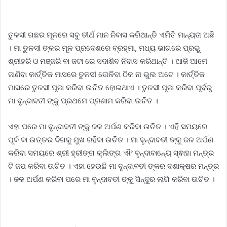
ତୁଳସୀ ଗଛର ମୂଳରେ ସବୁ ତୀର୍ଥ ମାନ ନିବାସ କରିଥାନ୍ତି ଏମିତି ମାନ୍ୟତା ଅଛି
। ମା ତୁଳସୀ ଙ୍କର ମୂଳ ପ୍ରଦେଶରେ ବ୍ରହ୍ମା, ମଧ୍ୟ ଭାଗରେ ପ୍ରଭୁ
ଶ୍ରୀହରି ଓ ମଞ୍ଜରି ବା ଜଟା ରେ ସଦାଶିବ ନିବାସ କରିଥାନ୍ତି । ଆଜି ଆମେ
ଜାଣିବା କାର୍ତ୍ତିକ ମାସରେ ତୁଳସୀ ତୋଳିବା ଠିକ ନା ଭୁଲ ଅଟେ । କାର୍ତ୍ତିକ
ମାସରେ ତୁଳସୀ ପୂଜା କରିବା ଉଚିତ ହୋଇଥାଏ । ତୁଳସୀ ପୂଜା କରିବା ପୂର୍ବରୁ
ମା ବୃନ୍ଦାବତୀ ଙ୍କୁ ପ୍ରଥମେ ପ୍ରଣାମ କରିବା ଉଚିତ ।
ଏହା ପରେ ମା ବୃନ୍ଦାବତୀ ଙ୍କୁ ଜଳ ଅର୍ପଣ କରିବା ଉଚିତ । ଏହି ସମୟରେ
ପୂର୍ବ ବା ଉତ୍ତର ଦିଗକୁ ମୁଖ ରହିବା ଉଚିତ । ମା ବୃନ୍ଦାବତୀ ଙ୍କୁ ଜଳ ଅର୍ପଣ
କରିବା ସମୟରେ ଶ୍ରୀ ହ୍ରୀଙ୍ଗ କ୍ଲିଙ୍ଗ ଐଂ ବୃନ୍ଦାବାନ୍ୟେ ସ୍ଵାହା ମନ୍ତ୍ର
ଟି ଜପ କରିବା ଉଚିତ । ଏହା ହେଉଛି ମା ବୃନ୍ଦାବତୀ ଙ୍କର ଦଶାକ୍ଷର ମନ୍ତ୍ର
। ଜଳ ଅର୍ପଣ କରିବା ପରେ ମା ବୃନ୍ଦାବତୀ ଙ୍କୁ ସିନ୍ଦୁର ଲାଗି କରିବା ଉଚିତ ।