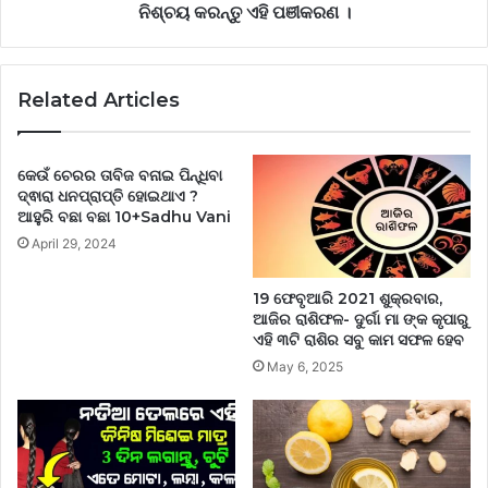
ନିଶ୍ଚୟ କରନ୍ତୁ ଏହି ପଞୀକରଣ ।
Related Articles
କେଉଁ ଚେରର ତାବିଜ ବନାଇ ପିନ୍ଧିବା
ଦ୍ଵାରା ଧନପ୍ରାପ୍ତି ହୋଇଥାଏ ?
ଆହୁରି ବଛା ବଛା 10+Sadhu Vani
April 29, 2024
19 ଫେବୃଆରି 2021 ଶୁକ୍ରବାର,
ଆଜିର ରାଶିଫଳ- ଦୁର୍ଗା ମା ଙ୍କ କୃପାରୁ
ଏହି ୩ଟି ରାଶିର ସବୁ କାମ ସଫଳ ହେବ
May 6, 2025