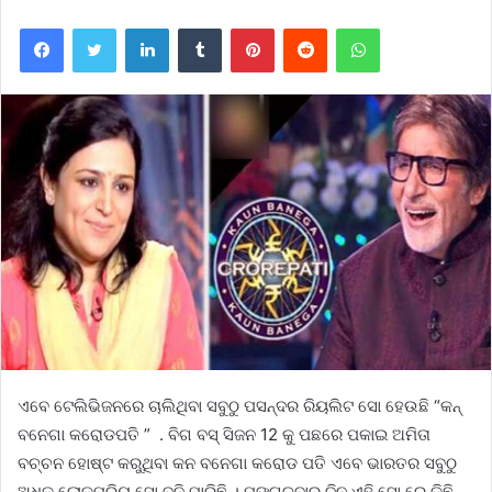
Facebook
Twitter
LinkedIn
Tumblr
Pinterest
Reddit
WhatsApp
ଏବେ ଟେଲିଭିଜନରେ ଚାଲିଥିବା ସବୁଠୁ ପସନ୍ଦର ରିୟଲିଟ ସୋ ହେଉଛି “କନ୍
ବନେଗା କରୋଡପତି ” . ବିଗ ବସ୍ ସିଜନ 12 କୁ ପଛରେ ପକାଇ ଅମିତା
ବଚ୍ଚନ ହୋଷ୍ଟ କରୁଥିବା କନ ବନେଗା କରୋଡ ପତି ଏବେ ଭାରତର ସବୁଠୁ
ଅଧିକ ଲୋକପ୍ରିୟ ସୋ ବନି ପାରିଛି । ମଙ୍ଗଳବାର ଦିନ ଏହି ସୋ ରେ କିଛି