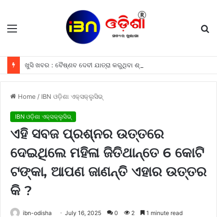
Menu
S
fo
ଖୁସି ଖବର : ବୈଷ୍ଣବ ଦେବୀ ଯାତ୍ରା କରୁଥିବା ଶ୍ରଦ୍ଧାଳୁମାନଙ୍କୁ ଫ୍ରୀରେ ମିଳିବ ଏହି ସବୁ ଖାସ ସୁବିଧା ଗୁଡିକ
Home
/
IBN ଓଡ଼ିଶା ଏକ୍ସକ୍ଲୁସିଭ୍
IBN ଓଡ଼ିଶା ଏକ୍ସକ୍ଲୁସିଭ୍
ଏହି ସବଜ ପ୍ରଶ୍ନର ଉତ୍ତରେ
ଦେଇଥିଲେ ମହିଳା ଜିତିଥାନ୍ତେ 6 କୋଟି
ଟଙ୍କା, ଆପଣ ଜାଣନ୍ତି ଏହାର ଉତ୍ତର
କି ?
ibn-odisha
July 16, 2025
0
2
1 minute read