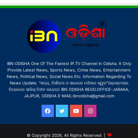
IBN ODISHA One Of The Fastest IP.TV Channel In Odisha. It Only
Provide Latest News, Sports News, Crime News, Entertainment
News, Political News, Social News Etc. Information Regarding To
News Update. "ସତ୍ୟ, ନିର୍ଭୀକତା ଓ ସାଧାରଣ ମଣିଷର ସ୍ୱର"(ଭ୍ରଷ୍ଟାଚାର
ବିରୋଧରେ ସାଲିସ୍ ବିହୀନ ଲଢେଇ) IBN ODISHA REGD.OFFICE-JARAKA,
JAJPUR, ODISHA E-MAIL:ibnodisha@gmail.com
Facebook
Twitter
YouTube
Instagram
© Copyright 2026, All Rights Reserved |