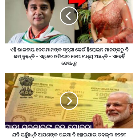
ଏହି ଭାରତୀୟ ନେତାମାନଙ୍କ ସ୍ତ୍ରୀ କେଉଁ ହିରୋଇନ ମାନଙ୍କଠୁ ବି
କମ୍ ନୁହନ୍ତି – ଏଥିରେ ଓଡିଶାର ନେତା ମଧ୍ୟ ଅଛନ୍ତି – ଏବେହିଁ
ଦେଖନ୍ତୁ
ଯଦି ଚାହୁଁଛନ୍ତି ଆପଣଙ୍କ ପଇସା ବି ହୋଇଯାଉ ଡବଲ୍ଲ ତେବେ