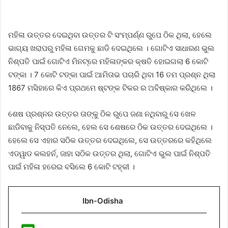
ମହିଳା ଉତ୍ତର ଦେଇଥିବା ଉତ୍ତର ଟି ସଂମ୍ପର୍ଣ୍ଣ ରୁପେ ଠିକ ଥିଲା, ହେଲେ
ଭାଗ୍ୟ ଖରାପରୁ ମହିଳା ଗେମକୁ ଛାଡି ଦେଇଥିଲେ । ଗୋଟିଏ ସାଧାରଣ ଭୁଲ
ନିଶ୍ପତି ପାଇଁ ଗୋଟିଏ ମିନଟ୍ରେ ମହିଳାଙ୍କର କ୍ଷତି ହୋଇଗଲା 6 କୋଟି
ଟଙ୍କା । 7 କୋଟି ଟଙ୍କା ପାଇଁ ଆମିତାଭ ପଚାରି ଥିବା 16 ତମ ପ୍ରଶ୍ନ ଥିଲା
1867 ମସିହାରେ କିଏ ପ୍ରଥମେ ଷ୍ଟଙ୍କ ଟିକର ର ଅବିଷ୍କାର କରିଥିଲେ ।
ଶେଷ ପ୍ରଶ୍ନର ଉତ୍ତର ତାଙ୍କୁ ଠିକ ରୁପେ ଜଣା ନଥିବାରୁ ସେ ଖେଳ
ଛାଡିବାକୁ ନିସ୍ପତି ନେଲେ, ହେଲ ସେ ଶେଷରେ ଠିକ ଉତ୍ତର ଦେଇଥିଲେ ।
ହେଲେ ସେ ଏହାର ସଠିକ ଉତ୍ତର ଦେଇଥିଲେ, ସେ ଉତ୍ତରରେ କହିଥିଲେ
ଏଡୱାଡ କଲହର୍ନ, ଜାହା ସଠିକ ଉତ୍ତର ଥିଲା, ଗୋଟିଏ ଭୁଲ ପାଇଁ ନିଶ୍ପତି
ପାଇଁ ମହିଳା ହରେଇ ବସିଲେ 6 କୋଟି ଟହ୍କୀ ।
Ibn-Odisha