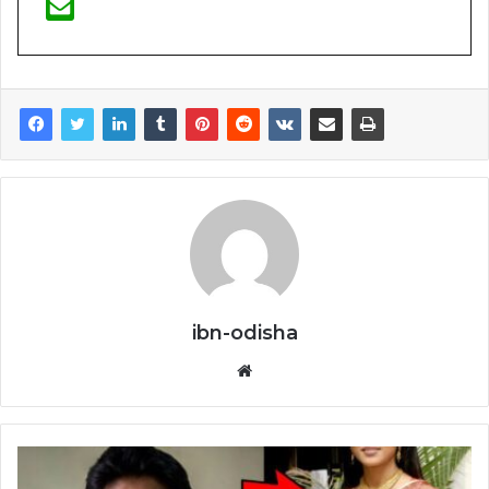
ibn-odisha
Website