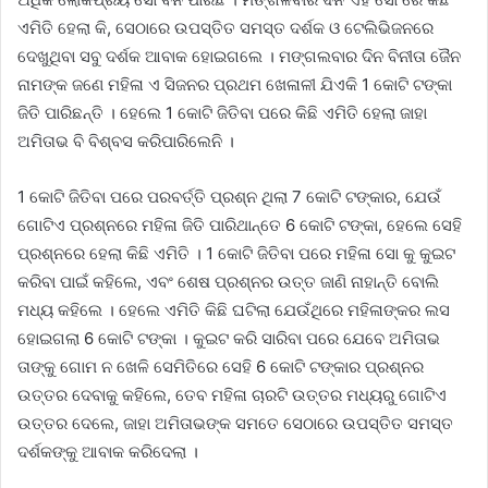
ଏମିତି ହେଲା କି, ସେଠାରେ ଉପସ୍ତିତ ସମସ୍ତ ଦର୍ଶକ ଓ ଟେଲିଭିଜନରେ
ଦେଖୁଥିବା ସବୁ ଦର୍ଶକ ଆବାକ ହୋଇଗଲେ । ମଙ୍ଗଲବାର ଦିନ ବିନୀତା ଜୈନ
ନାମଙ୍କ ଜଣେ ମହିଳା ଏ ସିଜନର ପ୍ରଥମ ଖେଳାଳୀ ଯିଏକି 1 କୋଟି ଟଙ୍କା
ଜିତି ପାରିଛନ୍ତି । ହେଲେ 1 କୋଟି ଜିତିବା ପରେ କିଛି ଏମିତି ହେଲା ଜାହା
ଅମିତାଭ ବି ବିଶ୍ବସ କରିପାରିଲେନି ।
1 କୋଟି ଜିତିବା ପରେ ପରବର୍ତ୍ତି ପ୍ରଶ୍ନ ଥିଲା 7 କୋଟି ଟଙ୍କାର, ଯେଉଁ
ଗୋଟିଏ ପ୍ରଶ୍ନରେ ମହିଳା ଜିତି ପାରିଥାନ୍ତେ 6 କୋଟି ଟଙ୍କା, ହେଲେ ସେହି
ପ୍ରଶ୍ନରେ ହେଲା କିଛି ଏମିତି । 1 କୋଟି ଜିତିବା ପରେ ମହିଳା ସୋ କୁ କୁଇଟ
କରିବା ପାଇଁ କହିଲେ, ଏବଂ ଶେଷ ପ୍ରଶ୍ନର ଉତ୍ତ ଜାଣି ନାହାନ୍ତି ବୋଲି
ମଧ୍ୟ କହିଲେ । ହେଲେ ଏମିତି କିଛି ଘଟିଲା ଯେଉଁଥିରେ ମହିଳାଙ୍କର ଲସ
ହୋଇଗଲା 6 କୋଟି ଟଙ୍କା । କୁଇଟ କରି ସାରିବା ପରେ ଯେବେ ଅମିତାଭ
ତାଙ୍କୁ ଗୋମ ନ ଖେଳି ସେମିତିରେ ସେହି 6 କୋଟି ଟଙ୍କାର ପ୍ରଶ୍ନର
ଉତ୍ତର ଦେବାକୁ କହିଲେ, ତେବ ମହିଳା ଚାରଟି ଉତ୍ତର ମଧ୍ୟରୁ ଗୋଟିଏ
ଉତ୍ତର ଦେଲେ, ଜାହା ଅମିତାଭଙ୍କ ସମତେ ସେଠାରେ ଉପସ୍ତିତ ସମସ୍ତ
ଦର୍ଶକଙ୍କୁ ଆବାକ କରିଦେଲା ।