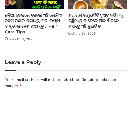
ନଡିଆ ତେଲରେ କେବଳ ଏହି ଗୋଟିଏ
ଶରୀରର ଇମ୍ୟୁନିଟି ବୁଷ୍ଟ କରିବାକୁ
ଜିନିଷ ମିଶାଇ ଲଗାନ୍ତୁ, ଘନ, ଲମ୍ବା,
ଚାହୁଁଚନ୍ତି କି ତେବେ ଆଜି ହିଁ ଘରେ
ଓ ସୁନ୍ଦର କେଶ ପାଆନ୍ତୁ… Hair
ବନାନ୍ତୁ ଏହି ଦୁଇଟି ଚା’
Care Tips
June 26, 2026
March 10, 2025
Leave a Reply
Your email address will not be published.
Required fields are
marked
*
C
o
m
m
e