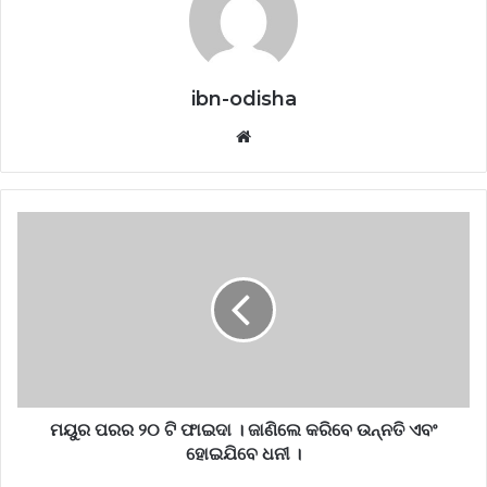
ibn-odisha
Website
ମୟୁର ପରର ୨୦ ଟି ଫାଇଦା । ଜାଣିଲେ କରିବେ ଉନ୍ନତି ଏବଂ
ହୋଇଯିବେ ଧନୀ ।