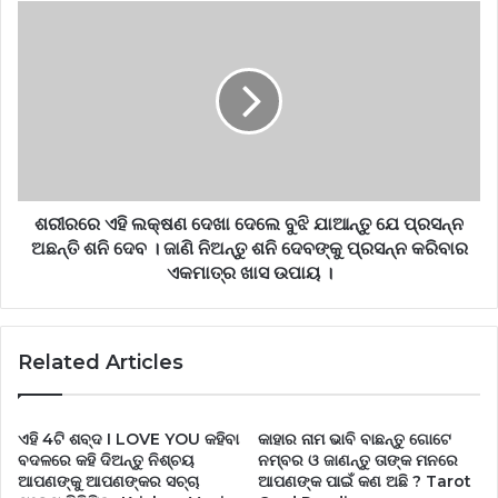
ଶରୀରରେ ଏହି ଲକ୍ଷଣ ଦେଖା ଦେଲେ ବୁଝି ଯାଆନ୍ତୁ ଯେ ପ୍ରସନ୍ନ
ଅଛନ୍ତି ଶନି ଦେବ । ଜାଣି ନିଅନ୍ତୁ ଶନି ଦେବଙ୍କୁ ପ୍ରସନ୍ନ କରିବାର
ଏକମାତ୍ର ଖାସ ଉପାୟ ।
Related Articles
ଏହି 4ଟି ଶବ୍ଦ I LOVE YOU କହିବା
କାହାର ନାମ ଭାବି ବାଛନ୍ତୁ ଗୋଟେ
ବଦଳରେ କହି ଦିଅନ୍ତୁ ନିଶ୍ଚୟ
ନମ୍ବର ଓ ଜାଣନ୍ତୁ ତାଙ୍କ ମନରେ
ଆପଣଙ୍କୁ ଆପଣଙ୍କର ସଚ୍ଚା
ଆପଣଙ୍କ ପାଇଁ କଣ ଅଛି ? Tarot