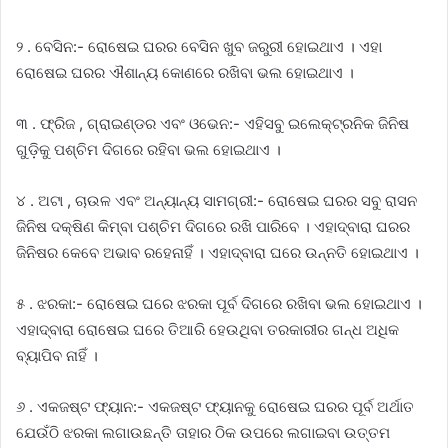
୨ . ବେସିନ:- ରୋଷେଇ ଘରର ବେସିନ ଖୁବ ଜରୁରୀ ହୋଇଥାଏ । ଏହା
ରୋଷେଇ ଘରର ଐଶାନ୍ୟ କୋଣରେ ରଖିବା ଭଲ ହୋଇଥାଏ ।
୩ . ଫ୍ରିଜ , ଗ୍ରାଇଣ୍ଡର ଏବଂ ଓଭେନ:- ଏହିସବୁ ଇଲେକ୍ଟ୍ରନିକ ଜିନିଷ
ଗୁଡ଼ିକୁ ପଶ୍ଚିମ ଦିଗରେ ରହିବା ଭଲ ହୋଇଥାଏ ।
୪ . ଅଟା , ଚାଉଳ ଏବଂ ଅନ୍ୟାନ୍ୟ ସାମଗ୍ରୀ:- ରୋଷେଇ ଘରର ସବୁ ରାସନ
ଜିନିଷ ଦକ୍ଷିଣ କିମ୍ବା ପଶ୍ଚିମ ଦିଗରେ ରଖି ପାରିବେ । ଏହାଦ୍ବାରା ଘରର
ଜିନିଷର କେବେ ଅଭାବ ରହେନାହିଁ । ଏହାଦ୍ବାରା ଘରେ ଉନ୍ନତି ହୋଇଥାଏ ।
୫ . ଝରକା:- ରୋଷେଇ ଘରେ ଝରକା ପୂର୍ବ ଦିଗରେ ରଖିବା ଭଲ ହୋଇଥାଏ ।
ଏହାଦ୍ବାରା ରୋଷେଇ ଘରେ ତିଆରି ହେଉଥିବା ତରକାରୀର ଗନ୍ଧ ଅଧିକ
ବ୍ୟାପିବ ନାହିଁ ।
୬ . ଏକଜଷ୍ଟ ଫ୍ୟାନ:- ଏକଜଷ୍ଟ ଫ୍ୟାନକୁ ରୋଷେଇ ଘରର ପୂର୍ବ ଅର୍ଥାତ
ଯେଉଁଠି ଝରକା ଲଗାଉଛନ୍ତି ତାହାର ଠିକ ଉପରେ ଲଗାଇବା ଉତ୍ତମ