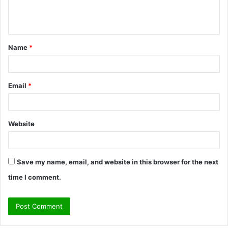
e
n
t
Name
*
*
Email
*
Website
Save my name, email, and website in this browser for the next
time I comment.