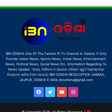
IBN ODISHA One Of The Fastest IP.TV Channel In Odisha. It Only
Provide Latest News, Sports News, Crime News, Entertainment
News, Political News, Social News Etc. Information Regarding To
News Update. "ସତ୍ୟ, ନିର୍ଭୀକତା ଓ ସାଧାରଣ ମଣିଷର ସ୍ୱର"(ଭ୍ରଷ୍ଟାଚାର
ବିରୋଧରେ ସାଲିସ୍ ବିହୀନ ଲଢେଇ) IBN ODISHA REGD.OFFICE-JARAKA,
JAJPUR, ODISHA E-MAIL:ibnodisha@gmail.com
Facebook
Twitter
YouTube
Instagram
© Copyright 2026, All Rights Reserved |