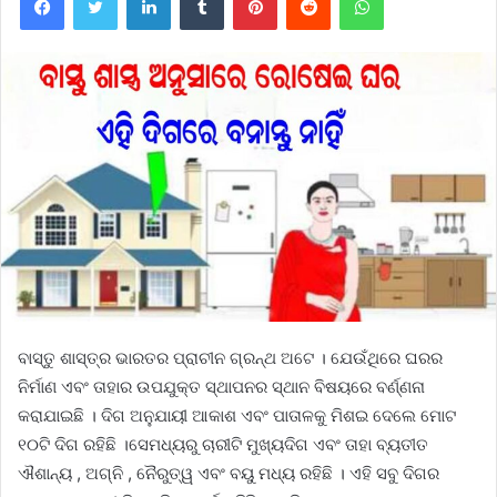
ବାସ୍ତୁ ଶାସ୍ତ୍ର ଭାରତର ପ୍ରାଚୀନ ଗ୍ରନ୍ଥ ଅଟେ । ଯେଉଁଥିରେ ଘରର
ନିର୍ମାଣ ଏବଂ ତାହାର ଉପଯୁକ୍ତ ସ୍ଥାପନର ସ୍ଥାନ ବିଷୟରେ ବର୍ଣ୍ଣନା
କରାଯାଇଛି । ଦିଗ ଅନୁଯାୟୀ ଆକାଶ ଏବଂ ପାତାଳକୁ ମିଶଇ ଦେଲେ ମୋଟ
୧୦ଟି ଦିଗ ରହିଛି ।ସେମଧ୍ୟରୁ ଚାରୀଟି ମୁଖ୍ୟଦିଗ ଏବଂ ତାହା ବ୍ୟତୀତ
ଐଶାନ୍ୟ , ଅଗ୍ନି , ନୈରୁତ୍ୱ ଏବଂ ବୟୁ ମଧ୍ୟ ରହିଛି । ଏହି ସବୁ ଦିଗର