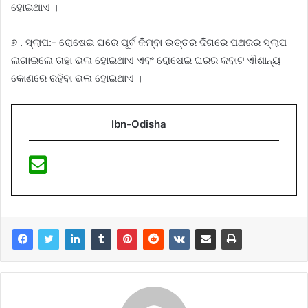
ହୋଇଥାଏ ।
୭ . ସ୍ଲାପ:- ରୋଷେଇ ଘରେ ପୂର୍ବ କିମ୍ବା ଉତ୍ତର ଦିଗରେ ପଥରର ସ୍ଲାପ
ଲଗାଇଲେ ତାହା ଭଲ ହୋଇଥାଏ ଏବଂ ରୋଷେଇ ଘରର କବାଟ ଐଶାନ୍ୟ
କୋଣରେ ରହିବା ଭଲ ହୋଇଥାଏ ।
Ibn-Odisha