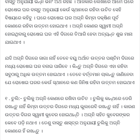
ବାସ୍ତୁ ଅନୁଯାୟୀ ଭିନ୍ନ ଭିନଂ ଅର୍ଥ ରହିଛି । ଆଜିକାର ଲେଖାରେ ଆମେ ଘରେ
ରୋଷେଇ ଘର ବାସ୍ତୁ ଅନୁଯାୟୀ କେଉଁ ସ୍ଥାନରେ ରହିବା ଉଚିତ ସେହି
ବିଷୟରେ କହିବୁ । ଘରେ ରୋଷେଇ ଘର ଅଗ୍ନି କିମ୍ବା ଦକ୍ଷିଣ ପୂର୍ବ
କୋଣରେ ରହିବା ଉତ୍ତମ ହୋଇଥାଏ । ଅଗ୍ନି କୋଣର ସ୍ୱାମୀ ଅଗ୍ନି
ହୋଇଥିବାରୁ ରୋଷେଇ ଘର ଏହି ଦିଗରେ ତିଆରି ହେବା ଅତ୍ୟନ୍ତ ଶୁଭ ମାନା
ଯାଇଥାଏ ।
ଯଦି ଅଗ୍ନି ଦିଗରେ ଜାଗା ନାହିଁ ତେବେ ବୟୁ ଅର୍ଥାତ ଉତ୍ତର ପଶ୍ଚିମ ଦିଗରେ
ମଧ୍ୟ ରୋଷେଇ ଘର ବନାଇ ପାରିବେ । କିନ୍ତୁ ଅଗ୍ନି ଦିଗରେ ଏହା ରହିବା
ସବୁଠାରୁ ଅଧିକ ଉତ୍ତମ ହୋଇଥାଏ । ତେବେ ବର୍ତ୍ତମାନ ଚାଲନ୍ତୁ ଜାଣିନେବା
ଯେ ରୋଷେଇ ଘରର କେଉଁ ସ୍ଥାନରେ କଣ ଜିନିଷ ରହିବା ଉତ୍ତମ ହୋଇଥାଏ
୧ . ଚୁଲି:- ଚୁଲିକୁ ଅଗ୍ନି କୋଣରେ ରଖିବା ଉଚିତ । ଚୁଲିକୁ କାନ୍ଥରେ ଡେରି
ରଖନ୍ତୁ ନାହିଁ କିମ୍ବା ଉତ୍ତର ଦିଗରେ ମଧ୍ୟ ଭୁଲରେବି ରଖନ୍ତୁ ନାହିଁ । କାରଣ
ଉତ୍ତର ଦିଗର ସ୍ୱାମୀ କୁବେର ହୋଇଥାନ୍ତି । ଅଗ୍ନି ସହିତ କୁବେରଙ୍କର
କେବେ ପଡ଼ି ନଥାଏ । ତେଣୁ ବାସ୍ତୁ ଶାସ୍ତ୍ର ଅନୁଯାୟୀ ଚୁଲିକୁ ଅଗ୍ନି
କୋଣରେ ହିଁ ରଖନ୍ତୁ ।