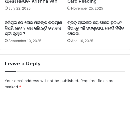
ପ୍ରେମ ମିଳିଯିବ- Krishna Vani
Card Reading
July 22, 2025
November 25, 2025
କଳିଯୁଗ ରେ ଲୋକ ମାନଙ୍କ କଲ୍ୟାଣ
ବ୍ଲଡ଼ ପ୍ରେସର ଲୋ ହେଲେ ତୁରନ୍ତ
କିପରି ହେବ ? କଣ କହିଛନ୍ତି ଭଗବାନ
ନିଅନ୍ତୁ ଏହି ପଦକ୍ଷେପ, ଜଲଦି ମିଳିବ
ଶ୍ରୀ କୃଷ୍ଣ ?
ଫାଇଦା
September 10, 2025
April 16, 2025
Leave a Reply
Your email address will not be published.
Required fields are
marked
*
C
o
m
m