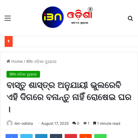
Menu
S
fo
Home
/
IBN ଓଡ଼ିଶା ବ୍ୟୁରୋ
IBN ଓଡ଼ିଶା ବ୍ୟୁରୋ
ବାସ୍ତୁ ଶାସ୍ତ୍ର ଅନୁଯାୟୀ ଭୁଲରେବି
ଏହି ଦିଗରେ ବନାନ୍ତୁ ନାହିଁ ରୋଷେଇ ଘର
।
ibn-odisha
August 17, 2025
0
1
1 minute read
Facebook
Twitter
LinkedIn
Tumblr
Pinterest
Reddit
WhatsApp