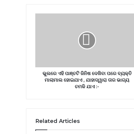
ଭୁଲରେ ଏହି ପାଞ୍ଚଟି ଜିନିଷ ଦେଖିବା ପରେ ବ୍ୟକ୍ତି
ମାଲାମାଲ ହୋଇଯାଏ , ଯାହାଦ୍ୱାରା ତାର ଭାଗ୍ୟ
ଚମକି ଯାଏ :-
Related Articles