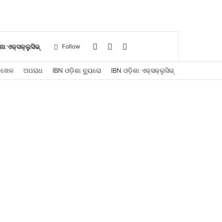
Log
Sidebar
Search
ଶା ଏକ୍ସକ୍ଲୁସିଭ୍
Follow
ଖେଳ
ଅପରାଧ
IBN ଓଡ଼ିଶା ବ୍ୟୁରୋ
IBN ଓଡ଼ିଶା ଏକ୍ସକ୍ଲୁସିଭ୍
In
for