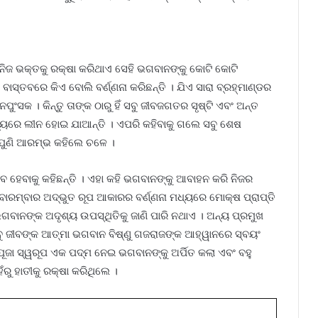
 ନିଜ ଭକ୍ତକୁ ରକ୍ଷା କରିଥାଏ ସେହି ଭଗବାନଙ୍କୁ କୋଟି କୋଟି
ବାସ୍ତବରେ କିଏ ବୋଲି ବର୍ଣ୍ଣନା କରିଛନ୍ତି । ଯିଏ ସାରା ବ୍ରହ୍ମାଣ୍ଡର
ନା ନପୁଂସକ । କିନ୍ତୁ ତାଙ୍କ ଠାରୁ ହିଁ ସବୁ ଜୀବଜଗତର ସୃଷ୍ଟି ଏବଂ ଅନ୍ତ
ଧ୍ୟରେ ଲୀନ ହୋଇ ଯାଆନ୍ତି । ଏପରି କହିବାକୁ ଗଲେ ସବୁ ଶେଷ
 ପୁଣି ଆରମ୍ଭ କହିଲେ ଚଳେ ।
ାବ ହେବାକୁ କହିଛନ୍ତି । ଏହା କହି ଭଗବାନଙ୍କୁ ଆବାହନ କରି ନିଜର
ବାରମ୍ବାର ଅଦ୍ଭୁତ ରୂପ ଆକାରର ବର୍ଣ୍ଣନା ମଧ୍ୟରେ ମୋକ୍ଷ ପ୍ରାପ୍ତି
 ଭଗବାନଙ୍କ ଅଦୃଶ୍ୟ ଉପସ୍ଥିତିକୁ ଜାଣି ପାରି ନଥାଏ । ଅନ୍ୟ ପ୍ରମୁଖ
ୁ ସବୁ ଜୀବଙ୍କ ଆତ୍ମା ଭଗବାନ ବିଷ୍ଣୁ ଗଜରାଜଙ୍କ ଆହ୍ୱାନରେ ସ୍ବୟଂ
ୂଜା ସ୍ୱରୂପ ଏକ ପଦ୍ମ ନେଇ ଭଗବାନଙ୍କୁ ଅର୍ପିତ କଲା ଏବଂ ବହୁ
ୁ ହାତୀକୁ ରକ୍ଷା କରିଥିଲେ ।