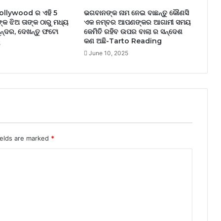
llywood ର ଏହି 5
ଭଗବାନଙ୍କ ନାମ ନେଇ ବାଛନ୍ତୁ କୌଣସି
କ ଝିଅ ତାଙ୍କ ଠାରୁ ମଧ୍ୟ
ଏକ ନମ୍ବର ଆପଣଙ୍କର ଆଗାମୀ ସମୟ
ୁନ୍ଦର, ଦେଖନ୍ତୁ ଫଟୋ
କେମିତି ରହିବ ଉପର ବାଲା ର ସନ୍ଦେଶ
କଣ ଅଛି-Tarto Reading
5
June 10, 2025
ields are marked
*