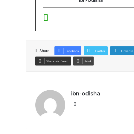
Ibn-Odisha
Share
Facebook
Twitter
LinkedIn
Share via Email
Print
ibn-odisha
Website