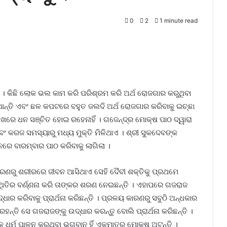
0
2
1 minute read
ବ । କିଛି ଲୋକ ଭଲ କାମ କରି ପରିଶ୍ରମ କରି ଅର୍ଥ ରୋଜଗାର କରୁଥିବା
ାନ୍ତି ଏବଂ ଛଳ କପଟରେ ବହୁତ ଜଲଦି ଅର୍ଥ ରୋଜଗାର କରିବାକୁ ଇଚ୍ଛା
ପାଖରେ ଧନ ସଞ୍ଚିତ ହୋଇ ରହେନାହିଁ । ଗଜେନ୍ଦ୍ର ମୋକ୍ଷ ପାଠ ଦ୍ୱାରା
ଂ କରଜ ସମସ୍ୟାରୁ ମଧ୍ୟ ମୁକ୍ତି ମିଳିଥାଏ । ଶ୍ରୀ ସୁକଦେବଙ୍କ
ମନରେ ବାରମ୍ବାର ପାଠ କରିବାକୁ ଲାଗିଲା ।
କାରଣରୁ ଶରୀରରେ ଜୀବନ ଆସିଥାଏ ସେହି ଦୈବୀ ଶକ୍ତିକୁ ପ୍ରଥମେ
ତିର ବର୍ଣ୍ଣନା କରି ତାଙ୍କର ଶରଣ ନେଇଛନ୍ତି । ଏହାପରେ ଗଜରାଜ
ଧାର କରିବାକୁ ପ୍ରାର୍ଥନା କରିଛନ୍ତି । ପ୍ରଳୟ କାରଣରୁ ସବୁଠି ଅନ୍ଧକାର
ନ୍ତି ସେ ଗଜରାଜଙ୍କୁ ଉଦ୍ଧାର କରନ୍ତୁ ବୋଲି ପ୍ରାର୍ଥନା କରିଛନ୍ତି ।
କ ଧର୍ମ ପାଳନ କରୁଥିବା ଭଗବାନ ହିଁ ଏକମାତ୍ର ମୋକ୍ଷ ଅଟନ୍ତି ।