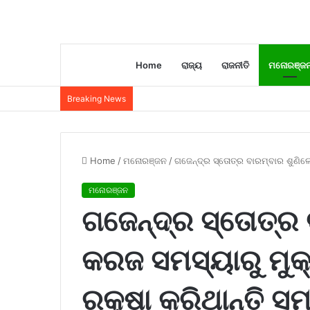
Home
ରାଜ୍ୟ
ରାଜନୀତି
ମନୋରଞ୍ଜ
Breaking News
Home
/
ମନୋରଞ୍ଜନ
/
ଗଜେନ୍ଦ୍ର ସ୍ତୋତ୍ର ବାରମ୍ବାର ଶୁଣିଲେ
ମନୋରଞ୍ଜନ
ଗଜେନ୍ଦ୍ର ସ୍ତୋତ୍ର 
କରଜ ସମସ୍ୟାରୁ ମୁକ
ରକ୍ଷା କରିଥାନ୍ତି ସମ