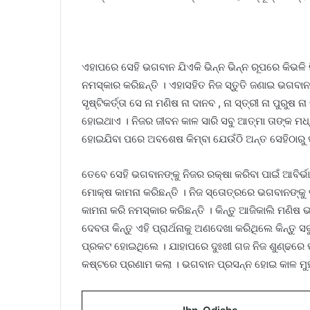
ଏହାପରେ ସେହି ଭଗବାନ ଯିଏକି ଭିନ୍ନ ଭିନ୍ନ ରୂପରେ କିଭଳି
ନମସ୍କାର କରିଛନ୍ତି । ଏହାସହିତ ନିଜ ସ୍ତୁତି ଜଣାଇ ଭଗବାନ 
ସୃଷ୍ଟିକର୍ତ୍ତା ସେ ନା ମଣିଷ ନା ଦାନବ , ନା ସ୍ତ୍ରୀ ନା ପୁରୁଷ 
ହୋଇଥାଏ । ନିଜର ଜୀବନ କାଳ ସାରି ସବୁ ଆତ୍ମା ତାଙ୍କ ମ
ହୋଇଯିବା ପରେ ଅବଶେଷ କିମ୍ବା ଯେଉଁଠି ଅନ୍ତ ସେହିଠାରୁ
ତେବେ ସେହି ଭଗବାନଙ୍କୁ ନିଜର ରକ୍ଷା କରିବା ପାଇଁ ଆବିର୍ଭ
ମୋକ୍ଷ କାମନା କରିଛନ୍ତି । ନିଜ ସ୍ତୋତ୍ରରେ ଭଗବାନଙ୍କୁ 
କାମନା କରି ନମସ୍କାର କରିଛନ୍ତି । କିନ୍ତୁ ଆଜିକାଲି ମଣିଷ
ଦେବତା କିନ୍ତୁ ଏହି ପ୍ରାର୍ଥନାକୁ ଅଣଦେଖା କରିଥିଲେ କିନ୍ତ
ପ୍ରକଟ ହୋଇଥିଲେ । ଯାହାପରେ ଦୁଃଖୀ ଗଜ ନିଜ ଶୁଣ୍ଢରେ ପ
କଷ୍ଟରେ ପ୍ରଣାମ କଲା । ଭଗବାନ ପ୍ରସନ୍ନ ହୋଇ କାଳ ମୁହଁର