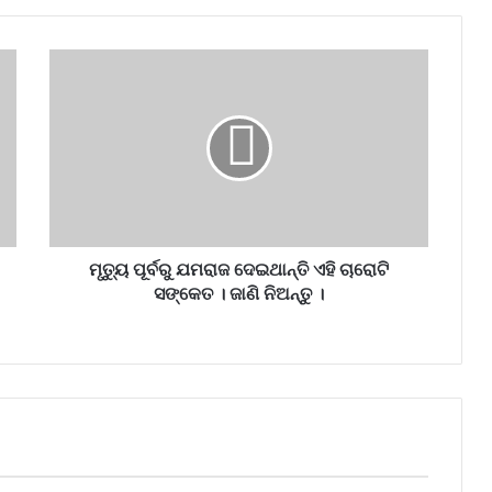
ମୃତ୍ୟୁ ପୂର୍ବରୁ ଯମରାଜ ଦେଇଥାନ୍ତି ଏହି ଚାରୋଟି
ସଙ୍କେତ । ଜାଣି ନିଅନ୍ତୁ ।