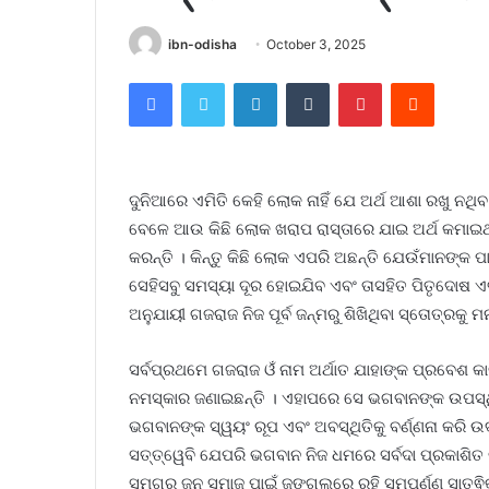
ibn-odisha
October 3, 2025
Facebook
Twitter
LinkedIn
Tumblr
Pinterest
Reddit
ଦୁନିଆରେ ଏମିତି କେହି ଲୋକ ନାହିଁ ଯେ ଅର୍ଥ ଆଶା ରଖୁ ନଥି
ବେଳେ ଆଉ କିଛି ଲୋକ ଖରାପ ରାସ୍ତାରେ ଯାଇ ଅର୍ଥ କମାଇଥ
କରନ୍ତି । କିନ୍ତୁ କିଛି ଲୋକ ଏପରି ଅଛନ୍ତି ଯେଉଁମାନଙ୍କ 
ସେହିସବୁ ସମସ୍ୟା ଦୂର ହୋଇଯିବ ଏବଂ ତାସହିତ ପିତୃଦୋଷ ଏବ
ଅନୁଯାୟୀ ଗଜରାଜ ନିଜ ପୂର୍ବ ଜନ୍ମରୁ ଶିଖିଥିବା ସ୍ତୋତ୍ରକୁ 
ସର୍ବପ୍ରଥମେ ଗଜରାଜ ଓଁ ନାମ ଅର୍ଥାତ ଯାହାଙ୍କ ପ୍ରବେଶ 
ନମସ୍କାର ଜଣାଇଛନ୍ତି । ଏହାପରେ ସେ ଭଗବାନଙ୍କ ଉପସ୍ଥି
ଭଗବାନଙ୍କ ସ୍ୱୟଂ ରୂପ ଏବଂ ଅବସ୍ଥିତିକୁ ବର୍ଣ୍ଣନା କରି ଉଦ୍
ସତ୍ତ୍ୱେବି ଯେପରି ଭଗବାନ ନିଜ ଧମରେ ସର୍ବଦା ପ୍ରକାଶିତ ରହ
ସମଗ୍ର ଜନ ସମାଜ ପାଇଁ ଜଙ୍ଗଲରେ ରହି ସମ୍ପୂର୍ଣ୍ଣ ସାତ୍ଵି