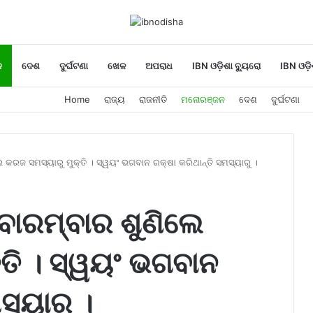
ନ
ଦେଶ
ଦୁର୍ଘଟଣା
ଖେଳ
ଅପରାଧ
IBN ଓଡ଼ିଶା ବ୍ୟୁରୋ
IBN ଓଡ଼ି
Home
ରାଜ୍ୟ
ରାଜନୀତି
ମନୋରଞ୍ଜନ
ଦେଶ
ଦୁର୍ଘଟଣା
 କରଜ ସମସ୍ୟାରୁ ମୁକ୍ତି । ସ୍ୱୟଂ ଭଗବାନ ରକ୍ଷା କରିଥାନ୍ତି ସମସ୍ୟାରୁ ।
ବାରମ୍ବାର ଶୁଣିଲେ
୍ତି । ସ୍ୱୟଂ ଭଗବାନ
ସ୍ୟାରୁ ।