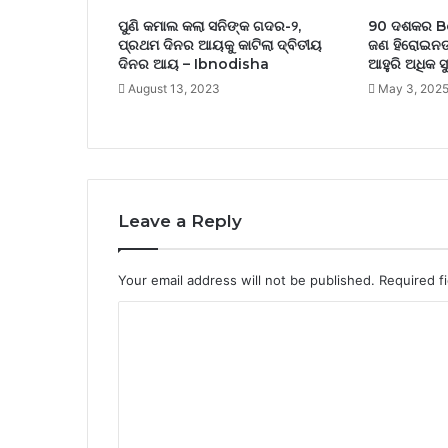
ପୁଣି କମାଲ କଲା ସନିଙ୍କ ଗଦର-୨,
90 ଦଶକର Bo
ପ୍ରଥମ ଦିନର ଆୟକୁ କାଟିଲା ଦ୍ବିତୀୟ
ଜଣ ହିରୋଇନଙ୍
ଦିନର ଆୟ – Ibnodisha
ଆହୁରି ଅଧିକ ସ
August 13, 2023
May 3, 202
Leave a Reply
Your email address will not be published.
Required f
C
o
m
m
e