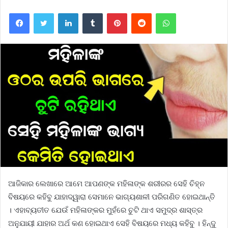
Facebook
Twitter
LinkedIn
Tumblr
Pinterest
Reddit
WhatsApp
ଆଜିକାର ଲେଖାରେ ଆମେ ଆପଣଙ୍କ ମହିଳାଙ୍କ ଶରୀରର ସେହି ଚିହ୍ନ
ବିଷୟରେ କହିବୁ ଯାହାଦ୍ୱାରା ସେମାନେ ଭାଗ୍ୟଶାଳୀ ପରିଗଣିତ ହୋଇଥାନ୍ତି
। ଏହାବ୍ୟତୀତ ଯେଉଁ ମହିଳାଙ୍କର ମୁହଁରେ ଚୁଟି ଥାଏ ସମୁଦ୍ର ଶାସ୍ତ୍ର
ଅନୁଯାୟୀ ଯାହାର ଅର୍ଥ କଣ ହୋଇଥାଏ ସେହି ବିଷୟରେ ମଧ୍ୟ କହିବୁ । ହିନ୍ଦୁ