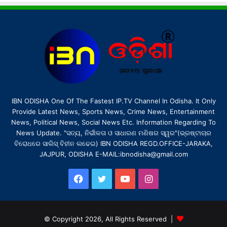
IBN ODISHA One Of The Fastest IP.TV Channel In Odisha. It Only
Provide Latest News, Sports News, Crime News, Entertainment
News, Political News, Social News Etc. Information Regarding To
News Update. "ସତ୍ୟ, ନିର୍ଭୀକତା ଓ ସାଧାରଣ ମଣିଷର ସ୍ୱର"(ଭ୍ରଷ୍ଟାଚାର
ବିରୋଧରେ ସାଲିସ୍ ବିହୀନ ଲଢେଇ) IBN ODISHA REGD.OFFICE-JARAKA,
JAJPUR, ODISHA E-MAIL:ibnodisha@gmail.com
Facebook
Twitter
YouTube
Instagram
© Copyright 2026, All Rights Reserved |