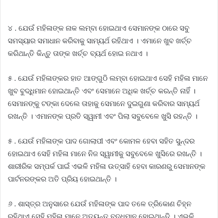
୪ . ଯେଉଁ ମହିଳାଙ୍କ ନାକ ଲମ୍ବା ହୋଇଥାଏ ସେମାନଙ୍କ ଠାରେ ସବୁ
ସମସ୍ୟାର ସମାଧାନ କରିବାକୁ ସାମ୍ୟର୍ଥ ରହିଥାଏ । ଏମାନେ ଖୁବ ଖର୍ଚ୍ଚ
କରିଥାନ୍ତି କିନ୍ତୁ ତାଙ୍କ ଖର୍ଚ୍ଚ ବ୍ୟର୍ଥ ହୋଇ ନଥାଏ ।
୫ . ଯେଉଁ ମହିଳାଙ୍କର ହାତ ଆଙ୍ଗୁଠି ଲମ୍ବା ହୋଇଥାଏ ସେହି ମହିଳା ମାନେ
ଖୁବ ବୁଦ୍ଧିମାନ ହୋଇଥାନ୍ତି ଏବଂ ସେମାନେ ଅଧିକ ଖର୍ଚ୍ଚ କରନ୍ତି ନାହିଁ ।
ସେମାନଙ୍କୁ ଟଙ୍କା ଦେଲେ ତାହାକୁ ସେମାନେ ଦୁଇଗୁଣା କରିବାର ସାମ୍ୟର୍ଥ
ରଖନ୍ତି । ଏମାନଙ୍କ ପ୍ରତି ସ୍ୱାମୀ ଏବଂ ପିଲା ସବୁବେଳେ ଖୁସି ରହନ୍ତି ।
୫ . ଯେଉଁ ମହିଳାଙ୍କ ପାଦ ଗୋଲାପୀ ଏବଂ କୋମଳ ହେବା ସହିତ ସୁନ୍ଦର
ହୋଇଥାଏ ସେହି ମହିଳା ମାନେ ନିଜ ସ୍ୱାମୀକୁ ସବୁବେଳେ ଖୁସିରେ ରଖନ୍ତି ।
ଶାରୀରିକ ସମ୍ପର୍କ ପାଇଁ ଏଭଳି ମହିଳା ଉତ୍ସାହି ହେବା କାରଣରୁ ସେମାନଙ୍କ
ପାର୍ଟନରଙ୍କର ଅତି ପ୍ରିୟ ହୋଇଥାନ୍ତି ।
୬ . ଶାସ୍ତ୍ର ଅନୁସାରେ ଯେଉଁ ମହିଳାଙ୍କ ପାଦ ତଳେ ତ୍ରିକୋଣ ଚିହ୍ନ
ରହିଥାଏ ସେହି ମହିଳା ମାନେ ଅତ୍ୟନ୍ତ ବୁଦ୍ଧିମାନ ହୋଇଥାନ୍ତି । ଏଭଳି