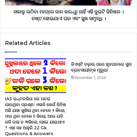
ସକାଳୁ ଉଠିବା ମାତ୍ରେ ଦାନ କରନ୍ତୁ ନାହିଁ ଏହି ଦୁଇଟି ଜିନିଷର ।
ନଷ୍ଟ ହୋଇଯାଏ ଘର ଏବଂ ସୁଖ ସମୃଦ୍ଧି ।
Related Articles
ଜିଏସ୍‌ଟି ଚଢ଼ାଉ ପରେ ହୃଦଘାତରେ ସୁନା
ବ୍ୟବସାୟୀଙ୍କ ମୃତ୍ୟୁ!
November 1, 2024
IAS ଇନ୍ଟରଭିଉ ରେ ପଚରା
ଯାଉଥିବା ପ୍ରଶ୍ନ: ଏଭଳି କେଉଁ ଜିନିଷ
ଅଛି ଯାହା ଶୁଖିଲା ଥିବା ବେଳେ ୨ କିଲୋ,
ଓଦା ଥିବା ବେଳେ ୧ କିଲୋ, ଆଉ ଯଦି
ଜଳି ଗଲା ତ ୩କିଲୋ, ହୋଇ ଯାଇଥାଏ
? ଏହା ସହ ଆହୁରି 22 Gk
Questions & Answers