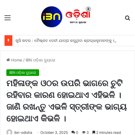
Menu
S
fo
ଖୁସି ଖବର : ବୈଷ୍ଣବ ଦେବୀ ଯାତ୍ରା କରୁଥିବା ଶ୍ରଦ୍ଧାଳୁମାନଙ୍କୁ ଫ୍ରୀରେ ମିଳିବ ଏହି ସବୁ ଖାସ ସୁବିଧା ଗୁଡିକ
Home
/
IBN ଓଡ଼ିଶା ବ୍ୟୁରୋ
IBN ଓଡ଼ିଶା ବ୍ୟୁରୋ
ମହିଳାଙ୍କ ଓଠର ଉପରି ଭାଗରେ ଚୁଟି
ରହିବାର କାରଣ ହୋଇଥାଏ ଏହିଭଳି ।
ଜାଣି ରଖନ୍ତୁ ଏଭଳି ସ୍ତ୍ରୀଙ୍କ ଭାଗ୍ୟ
ହୋଇଥାଏ କିଭଳି ।
ibn-odisha
October 3, 2025
0
3
2 minutes read