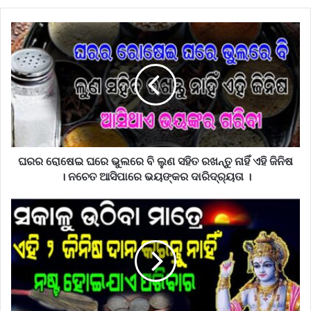
ଘରର ରୋଷେଇ ଘରେ ଭୁଲରେ ବି ଲୁଣ ସହିତ ରଖନ୍ତୁ ନାହିଁ ଏହି ଜିନିଷ
। ନଚେତ ଆସିପାରେ ଭୟଙ୍କର ଦାରିଦ୍ର୍ୟତା ।