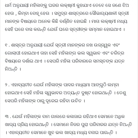
ଧର୍ମ ଅନୁଯାୟୀ ମହିଳାଙ୍କୁ ଘରର ଲକ୍ଷ୍ମୀ କୁହାଯାଏ ତେବେ ସେ ଜଣେ ଝିଅ
ହେଉ , କିମ୍ବା ବୋହୂ ହେଉ । ସମୁଦ୍ର ଶାସ୍ତ୍ରରେ ସୌଭାଗ୍ୟଶାଳୀ ସ୍ତ୍ରୀ
ମାନଙ୍କ ବିଷୟରେ ଅନେକ କିଛି ବର୍ଣ୍ଣିତ ହୋଇଛି । ମାତା ଲକ୍ଷ୍ମୀ ମଧ୍ୟ
ସେହି ଘରେ ବାସ କରନ୍ତି ଯେଉଁ ଘରେ ସ୍ତ୍ରୀଙ୍କ ସମ୍ମାନ ହୋଇଥାଏ ।
୧ . ଶାସ୍ତ୍ର ଅନୁଯାୟୀ ଯେଉଁ ସ୍ତ୍ରୀ ମାନଙ୍କର ନଖ ଉଜ୍ଜ୍ୱଳ ଏବଂ
ଗୋଲାପୀ ହୋଇଥାଏ ତାହା ସେହି ମହିଳାଙ୍ଗ ଭଲ ସ୍ୱଭାବ ଏବଂ ଚରିତ୍ର
ବିଷୟରେ ଦର୍ଶାଇ ଥାଏ । ସେପରି ମହିଳା ପରିବାରରେ ସମସ୍ତଙ୍କ ଯତ୍ନ
ନିଅନ୍ତି ।
୨ . ଏହାବ୍ୟତୀତ ଯେଉଁ ମହିଳାଙ୍କ ପାଦର ମଧ୍ୟମା ଆଙ୍ଗୁଠି ଲମ୍ବା
ହୋଇଥାଏ ସେହି ମହିଳା ସ୍ୱଭାବର ଅତ୍ୟନ୍ତ ଦୁଷ୍ଟ ହୋଇଥାନ୍ତି । ତେଣୁ
ସେପରି ମହିଳାଙ୍କ ଠାରୁ ଦୂରେଇ ରହିବା ଉଚିତ ।
୩ . ଯେଉଁ ମହିଳାଙ୍କ ବାମ ଗାଲରେ କଳାଜାଇ ରହିଥାଏ ସେମାନେ ଅଧିକ
ଖାଦ୍ୟ ପ୍ରିୟ ହୋଇଥାନ୍ତି । ସେମାନେ ନିଜର ପୁରା ପରିବାରର ଯତ୍ନ ନିଅନ୍ତି
। ଏହାବ୍ୟତୀତ ସେମାନେ ଖୁବ ଭଲ ଖାଦ୍ୟ ମଧ୍ୟ ବନାଇ ପାରନ୍ତି ।