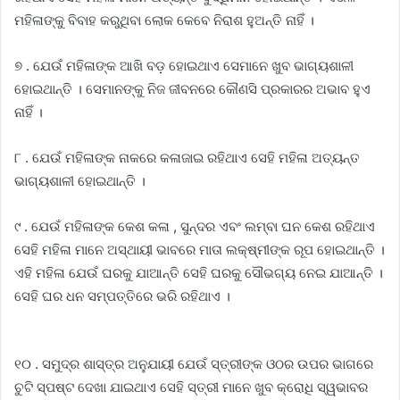
ମହିଳାଙ୍କୁ ବିବାହ କରୁଥିବା ଲୋକ କେବେ ନିରାଶ ହୁଅନ୍ତି ନାହିଁ ।
୭ . ଯେଉଁ ମହିଳାଙ୍କ ଆଖି ବଡ଼ ହୋଇଥାଏ ସେମାନେ ଖୁବ ଭାଗ୍ୟଶାଳୀ
ହୋଇଥାନ୍ତି । ସେମାନଙ୍କୁ ନିଜ ଜୀବନରେ କୌଣସି ପ୍ରକାରର ଅଭାବ ହୁଏ
ନାହିଁ ।
୮ . ଯେଉଁ ମହିଳାଙ୍କ ନାକରେ କଳାଜାଇ ରହିଥାଏ ସେହି ମହିଳା ଅତ୍ୟନ୍ତ
ଭାଗ୍ୟଶାଳୀ ହୋଇଥାନ୍ତି ।
୯ . ଯେଉଁ ମହିଳାଙ୍କ କେଶ କଳା , ସୁନ୍ଦର ଏବଂ ଲମ୍ବା ଘନ କେଶ ରହିଥାଏ
ସେହି ମହିଳା ମାନେ ଅସ୍ଥାୟୀ ଭାବରେ ମାତା ଲକ୍ଷ୍ମୀଙ୍କ ରୂପ ହୋଇଥାନ୍ତି ।
ଏହି ମହିଳା ଯେଉଁ ଘରକୁ ଯାଆନ୍ତି ସେହି ଘରକୁ ସୌଭଗ୍ୟ ନେଇ ଯାଆନ୍ତି ।
ସେହି ଘର ଧନ ସମ୍ପତ୍ତିରେ ଭରି ରହିଥାଏ ।
୧୦ . ସମୁଦ୍ର ଶାସ୍ତ୍ର ଅନୁଯାୟୀ ଯେଉଁ ସ୍ତ୍ରୀଙ୍କ ଓଠର ଉପର ଭାଗରେ
ଚୁଟି ସ୍ପଷ୍ଟ ଦେଖା ଯାଇଥାଏ ସେହି ସ୍ତ୍ରୀ ମାନେ ଖୁବ କ୍ରୋଧି ସ୍ୱଭାବର