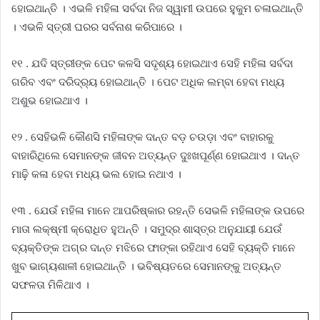
ହୋଇଥାନ୍ତି । ଏଭଳି ମହିଳା ସର୍ବଦା ନିଜ ସ୍ୱାମୀ ଉପରେ ହୁକୁମ ଚଳାଇଥାନ୍ତି
। ଏଭଳି ସ୍ତ୍ରୀ ଘରର ସର୍ବନାଶ କରିପାରେ ।
୧୧ . ଯଦି ସ୍ତ୍ରୀଙ୍କ ପେଟ କଳସି ସଦୃଶ୍ୟ ହୋଇଥାଏ ସେହି ମହିଳା ସର୍ବଦା
ଗରିବ ଏବଂ ଦରିଦ୍ର୍ୟ ହୋଇଥାନ୍ତି । ପେଟ ଅଧିକ ଲମ୍ବା ହେବା ମଧ୍ୟ
ଅଶୁଭ ହୋଇଥାଏ ।
୧୨ . ସେହିଭଳି କୌଣସି ମହିଳାଙ୍କ ଦାନ୍ତ ବଡ଼ ଚଉଡ଼ା ଏବଂ ବାହାରକୁ
ବାହାରିଥିଲେ ସେମାନଙ୍କ ଜୀବନ ଅତ୍ୟନ୍ତ ଦୁଃଖପୂର୍ଣ୍ଣ ହୋଇଥାଏ । ଦାନ୍ତ
ମାଢ଼ି କଳା ହେବା ମଧ୍ୟ ଭଲ ହୋଇ ନଥାଏ ।
୧୩ . ଯେଉଁ ମହିଳା ମାନେ ଆପରିଷ୍କାର ରହନ୍ତି ସେଭଳି ମହିଳାଙ୍କ ଉପରେ
ମାତା ଲକ୍ଷ୍ମୀ କ୍ରୋଧିତ ହୁଅନ୍ତି । ସମୁଦ୍ର ଶାସ୍ତ୍ର ଅନୁଯାୟୀ ଯେଉଁ
ବ୍ୟକ୍ତିଙ୍କ ଅଗ୍ର ଦାନ୍ତ ମଝିରେ ଫାଙ୍କା ରହିଥାଏ ସେହି ବ୍ୟକ୍ତି ମାନେ
ଖୁବ ଭାଗ୍ୟଶାଳୀ ହୋଇଥାନ୍ତି । ଭବିଷ୍ୟତରେ ସେମାନଙ୍କୁ ଅତ୍ୟନ୍ତ
ସଫଳତା ମିଳିଥାଏ ।