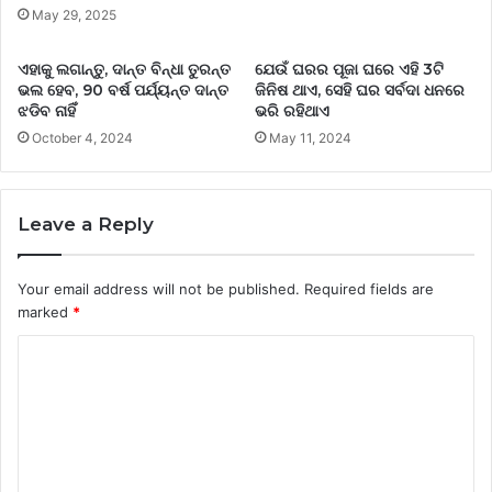
May 29, 2025
ଏହାକୁ ଲଗାନ୍ତୁ, ଦାନ୍ତ ବିନ୍ଧା ତୁରନ୍ତ
ଯେଉଁ ଘରର ପୂଜା ଘରେ ଏହି 3ଟି
ଭଲ ହେବ, 90 ବର୍ଷ ପର୍ଯ୍ୟନ୍ତ ଦାନ୍ତ
ଜିନିଷ ଥାଏ, ସେହି ଘର ସର୍ବଦା ଧନରେ
ଝଡିବ ନାହିଁ
ଭରି ରହିଥାଏ
October 4, 2024
May 11, 2024
Leave a Reply
Your email address will not be published.
Required fields are
marked
*
C
o
m
m
e