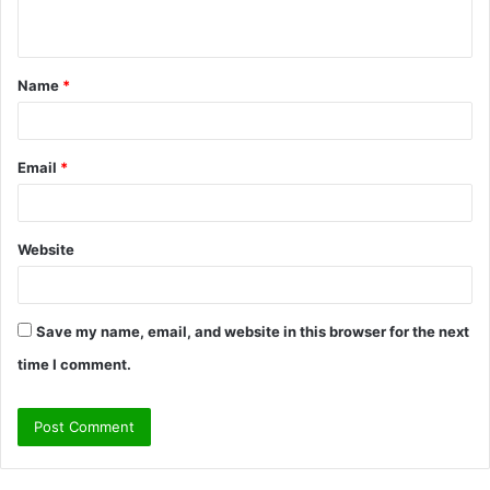
n
t
Name
*
*
Email
*
Website
Save my name, email, and website in this browser for the next
time I comment.