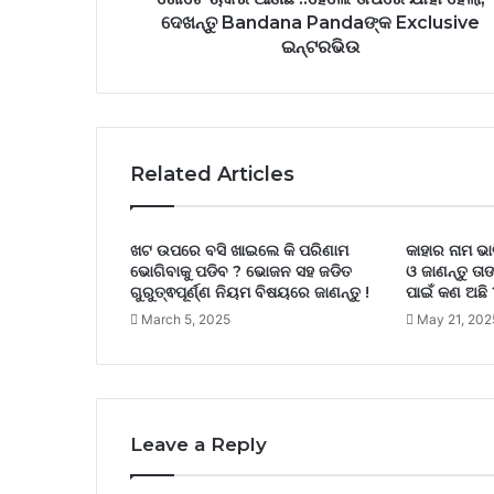
ଦେଖନ୍ତୁ Bandana Pandaଙ୍କ Exclusive
ଇନ୍ଟରଭିଉ
Related Articles
ଖଟ ଉପରେ ବସି ଖାଇଲେ କି ପରିଣାମ
କାହାର ନାମ ଭା
ଭୋଗିବାକୁ ପଡିବ ? ଭୋଜନ ସହ ଜଡିତ
ଓ ଜାଣନ୍ତୁ ତ
ଗୁରୁତ୍ଵପୂର୍ଣ୍ଣ ନିୟମ ବିଷୟରେ ଜାଣନ୍ତୁ !
ପାଇଁ କଣ ଅଛି 
March 5, 2025
May 21, 202
Leave a Reply