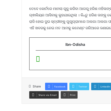
ତେବେ କୋର୍ଟରେ ମାମଲା ରୁଜୁ କରିବା ଆଗରୁ ହରିଶ ମହିଳାଙ୍କ
ଗ୍ଵାଲିୟର ଆସିବାକୁ କୁହାଯାଇଥିଲା । କିନ୍ତୁ ହରିଶ ତାଙ୍କୁ
ରାଜି ହୋଇ ଦୁଇ ସ୍ତ୍ରୀଙ୍କୁ ଗୁରୁଗ୍ରାମରେ ଅଲଗା ଅଲଗା 
ଏହି ଖବରକୁ ନେଇ ମତ ଆମକୁ କମେଣ୍ଟ ଜରିଆରେ ଜଣାଇବେ
Ibn-Odisha
Share
Facebook
Twitter
LinkedIn
Share via Email
Print