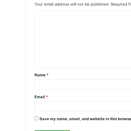
Your email address will not be published.
Required f
C
o
m
m
e
n
t
Name
*
*
Email
*
Save my name, email, and website in this browse