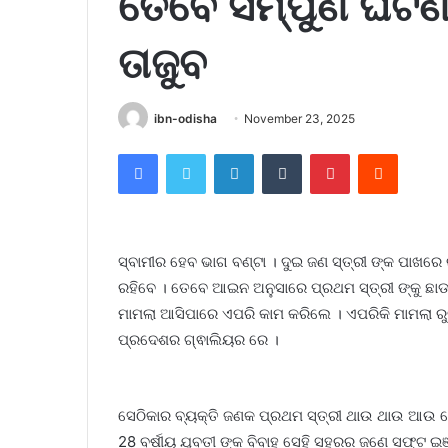
ତେବେ ସମ୍ପୁର୍ଣ ଘଟଣ
ତାଜୁବ
ibn-odisha
November 23, 2025
Facebook
Twitter
LinkedIn
Tumblr
Pinterest
Reddit
ସ୍ବାମୀର ହେବ ଭାଗ ବଣ୍ଟା । ଦୁଇ ଜଣ ସ୍ତ୍ରୀ ଙ୍କ ପାଖରେ
ରହିବେ । ତେବେ ଆଇନ ଅନୁସାରେ ପ୍ରଥମ ସ୍ତ୍ରୀ ଙ୍କୁ ଛାଡ
ମାମଲା ଆସିପାରେ ଏପରି କାମ କରିଲେ । ଏପରିକି ମାମଲା ରୁଜ
ପ୍ରଦେଶର ଗ୍ଵାଲିୟର ରେ ।
ସେଠିକାର ବ୍ୟକ୍ତି ଜଣକ ପ୍ରଥମ ସ୍ତ୍ରୀ ଥାଉ ଥାଉ ଆଉ ଗୋଟ
28 ବର୍ଷୀୟ ଯୁବତୀ ଙ୍କ ବିବାହ ସେହି ସହରର ଜଣେ ସଫ୍ଟ ଇଞ