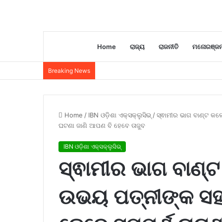
Home
ରାଜ୍ୟ
ରାଜନୀତି
ମନୋରଞ୍ଜ
Breaking News
Home
/
IBN ଓଡ଼ିଶା ଏକ୍ସକ୍ଲୁସିଭ୍
/
ସ୍ଵାମୀର ଭାଗ ବାଣ୍ଟ କଲ
ଘଟଣା ଜାଣି ଆପଣ ବି ହେବେ ତାଜୁବ
IBN ଓଡ଼ିଶା ଏକ୍ସକ୍ଲୁସିଭ୍
ସ୍ଵାମୀର ଭାଗ ବାଣ୍ଟ
ଉଭୟ ପତ୍ନୀଙ୍କ ସହ 