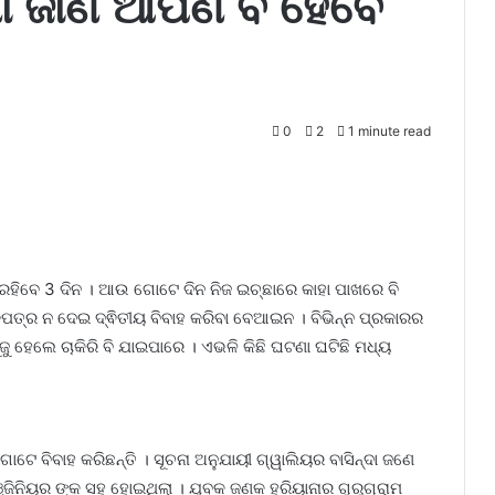
ା ଜାଣି ଆପଣ ବି ହେବେ
0
2
1 minute read
 ରହିବେ 3 ଦିନ । ଆଉ ଗୋଟେ ଦିନ ନିଜ ଇଚ୍ଛାରେ କାହା ପାଖରେ ବି
ପତ୍ର ନ ଦେଇ ଦ୍ଵିତୀୟ ବିବାହ କରିବା ବେଆଇନ । ବିଭିନ୍ନ ପ୍ରକାରର
ୁ ହେଲେ ଚାକିରି ବି ଯାଇପାରେ । ଏଭଳି କିଛି ଘଟଣା ଘଟିଛି ମଧ୍ୟ
େ ବିବାହ କରିଛନ୍ତି । ସୂଚନା ଅନୁଯାୟୀ ଗ୍ୱାଲିୟର ବାସିନ୍ଦା ଜଣେ
୍ଜିନିୟର ଙ୍କ ସହ ହୋଇଥିଲା । ଯୁବକ ଜଣକ ହରିୟାନାର ଗୁରୁଗ୍ରାମ