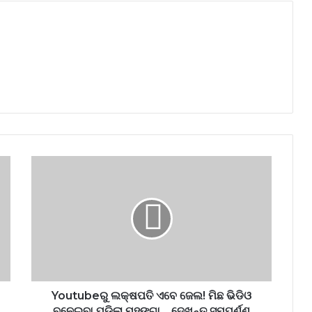
Youtubeରୁ ଲକ୍ଷପତି ଏବେ ଜେଲ! ମିଛ ଭିଡିଓ
ବନେଇବା ପଡିଲା ମହଙ୍ଗା… ଦେଖନ୍ତୁ ସମ୍ପୂର୍ଣ୍ଣ