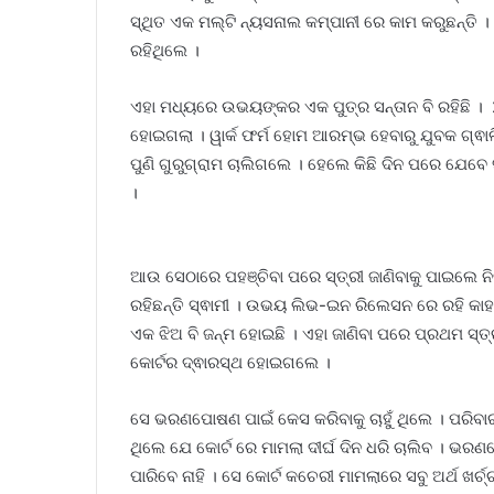
ସ୍ଥିତ ଏକ ମଲ୍ଟି ନ୍ୟସନାଲ କମ୍ପାନୀ ରେ କାମ କରୁଛନ୍ତି । ବ
ରହିଥିଲେ ।
ଏହା ମଧ୍ୟରେ ଉଭୟଙ୍କର ଏକ ପୁତ୍ର ସନ୍ତାନ ବି ରହିଛି ।
ହୋଇଗଲା । ୱାର୍କ ଫର୍ମ ହୋମ ଆରମ୍ଭ ହେବାରୁ ଯୁବକ ଗ୍ଵାଲ
ପୁଣି ଗୁରୁଗ୍ରାମ ଚାଲିଗଲେ । ହେଲେ କିଛି ଦିନ ପରେ ଯେବେ 
।
ଆଉ ସେଠାରେ ପହଞ୍ଚିବା ପରେ ସ୍ତ୍ରୀ ଜାଣିବାକୁ ପାଇଲେ ନିଜ
ରହିଛନ୍ତି ସ୍ଵାମୀ । ଉଭୟ ଲିଭ-ଇନ ରିଲେସନ ରେ ରହି କାହ
ଏକ ଝିଅ ବି ଜନ୍ମ ହୋଇଛି । ଏହା ଜାଣିବା ପରେ ପ୍ରଥମ ସ୍ତ
କୋର୍ଟର ଦ୍ଵାରସ୍ଥ ହୋଇଗଲେ ।
ସେ ଭରଣପୋଷଣ ପାଇଁ କେସ କରିବାକୁ ଚାହୁଁ ଥିଲେ । ପରିବାର
ଥିଲେ ଯେ କୋର୍ଟ ରେ ମାମଲା ଦୀର୍ଘ ଦିନ ଧରି ଚାଲିବ । ଭରଣ
ପାରିବେ ନାହି । ସେ କୋର୍ଟ କଚେରୀ ମାମଲାରେ ସବୁ ଅର୍ଥ ଖର୍