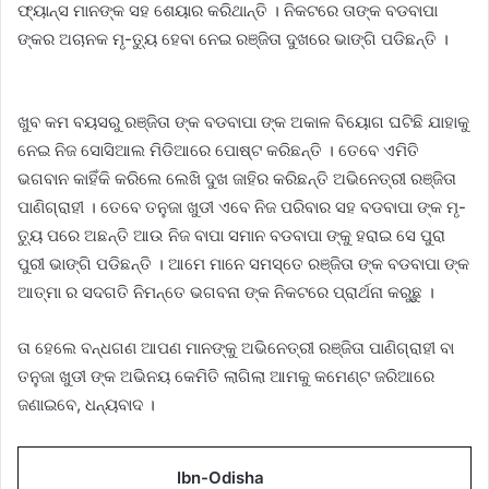
ଫ୍ୟାନ୍ସ ମାନଙ୍କ ସହ ଶେୟାର କରିଥାନ୍ତି । ନିକଟରେ ତାଙ୍କ ବଡବାପା
ଙ୍କର ଅଚାନକ ମୃ-ତ୍ୟୁ ହେବା ନେଇ ରଞ୍ଜିତା ଦୁଖରେ ଭାଙ୍ଗି ପଡିଛନ୍ତି ।
ଖୁବ କମ ବୟସରୁ ରଞ୍ଜିତା ଙ୍କ ବଡବାପା ଙ୍କ ଅକାଳ ବିୟୋଗ ଘଟିଛି ଯାହାକୁ
ନେଇ ନିଜ ସୋସିଆଲ ମିଡିଆରେ ପୋଷ୍ଟ କରିଛନ୍ତି । ତେବେ ଏମିତି
ଭଗବାନ କାହିଁକି କରିଲେ ଲେଖି ଦୁଖ ଜାହିର କରିଛନ୍ତି ଅଭିନେତ୍ରୀ ରଞ୍ଜିତା
ପାଣିଗ୍ରାହୀ । ତେବେ ତନୁଜା ଖୁଡୀ ଏବେ ନିଜ ପରିବାର ସହ ବଡବାପା ଙ୍କ ମୃ-
ତ୍ୟୁ ପରେ ଅଛନ୍ତି ଆଉ ନିଜ ବାପା ସମାନ ବଡବାପା ଙ୍କୁ ହରାଇ ସେ ପୁରା
ପୁରୀ ଭାଙ୍ଗି ପଡିଛନ୍ତି । ଆମେ ମାନେ ସମସ୍ତେ ରଞ୍ଜିତା ଙ୍କ ବଡବାପା ଙ୍କ
ଆତ୍ମା ର ସଦଗତି ନିମନ୍ତେ ଭଗବନା ଙ୍କ ନିକଟରେ ପ୍ରାର୍ଥନା କରୁଛୁ ।
ତା ହେଲେ ବନ୍ଧଗଣ ଆପଣ ମାନଙ୍କୁ ଅଭିନେତ୍ରୀ ରଞ୍ଜିତା ପାଣିଗ୍ରାହୀ ବା
ତନୁଜା ଖୁଡୀ ଙ୍କ ଅଭିନୟ କେମିତି ଲାଗିଲା ଆମକୁ କମେଣ୍ଟ ଜରିଆରେ
ଜଣାଇବେ, ଧନ୍ୟବାଦ ।
Ibn-Odisha