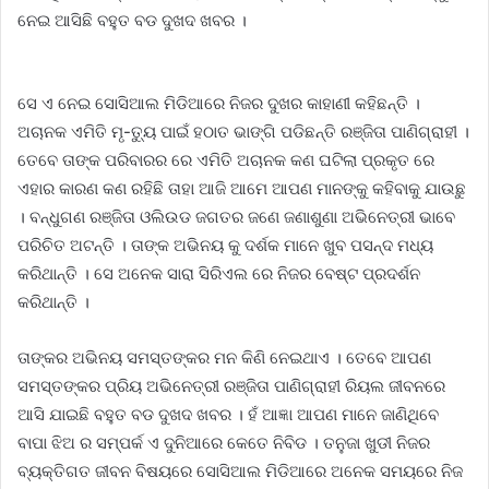
ନେଇ ଆସିଛି ବହୁତ ବଡ ଦୁଖଦ ଖବର ।
ସେ ଏ ନେଇ ସୋସିଆଲ ମିଡିଆରେ ନିଜର ଦୁଖର କାହାଣୀ କହିଛନ୍ତି ।
ଅଚାନକ ଏମିତି ମୃ-ତ୍ୟୁ ପାଇଁ ହଠାତ ଭାଙ୍ଗି ପଡିଛନ୍ତି ରଞ୍ଜିତା ପାଣିଗ୍ରାହୀ ।
ତେବେ ତାଙ୍କ ପରିବାରର ରେ ଏମିତି ଅଚାନକ କଣ ଘଟିଲା ପ୍ରକୃତ ରେ
ଏହାର କାରଣ କଣ ରହିଛି ତାହା ଆଜି ଆମେ ଆପଣ ମାନଙ୍କୁ କହିବାକୁ ଯାଉଛୁ
। ବନ୍ଧୁଗଣ ରଞ୍ଜିତା ଓଲିଉଡ ଜଗତର ଜଣେ ଜଣାଶୁଣା ଅଭିନେତ୍ରୀ ଭାବେ
ପରିଚିତ ଅଟନ୍ତି । ତାଙ୍କ ଅଭିନୟ କୁ ଦର୍ଶକ ମାନେ ଖୁବ ପସନ୍ଦ ମଧ୍ୟ
କରିଥାନ୍ତି । ସେ ଅନେକ ସାରା ସିରିଏଲ ରେ ନିଜର ବେଷ୍ଟ ପ୍ରଦର୍ଶନ
କରିଥାନ୍ତି ।
ତାଙ୍କର ଅଭିନୟ ସମସ୍ତଙ୍କର ମନ କିଣି ନେଇଥାଏ । ତେବେ ଆପଣ
ସମସ୍ତଙ୍କର ପ୍ରିୟ ଅଭିନେତ୍ରୀ ରଞ୍ଜିତା ପାଣିଗ୍ରାହୀ ରିୟଲ ଜୀବନରେ
ଆସି ଯାଇଛି ବହୁତ ବଡ ଦୁଖଦ ଖବର । ହଁ ଆଜ୍ଞା ଆପଣ ମାନେ ଜାଣିଥିବେ
ବାପା ଝିଅ ର ସମ୍ପର୍କ ଏ ଦୁନିଆରେ କେତେ ନିବିଡ । ତନୁଜା ଖୁଡୀ ନିଜର
ବ୍ୟକ୍ତିଗତ ଜୀବନ ବିଷୟରେ ସୋସିଆଲ ମିଡିଆରେ ଅନେକ ସମୟରେ ନିଜ