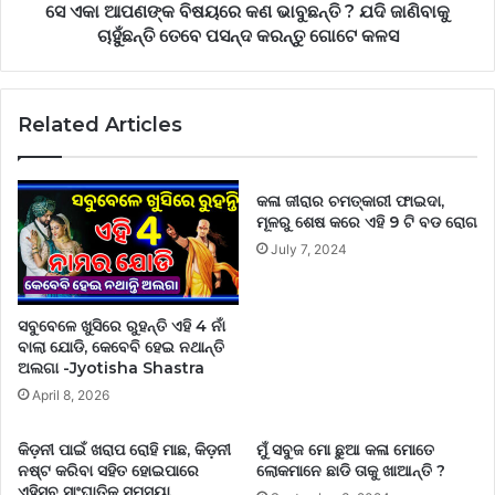
ସେ ଏକା ଆପଣଙ୍କ ବିଷୟରେ କଣ ଭାବୁଛନ୍ତି ? ଯଦି ଜାଣିବାକୁ
ଚାହୁଁଛନ୍ତି ତେବେ ପସନ୍ଦ କରନ୍ତୁ ଗୋଟେ କଳସ
Related Articles
କଳା ଜୀରାର ଚମତ୍କାରୀ ଫାଇଦା,
ମୂଳରୁ ଶେଷ କରେ ଏହି 9 ଟି ବଡ ରୋଗ
July 7, 2024
ସବୁବେଳେ ଖୁସିରେ ରୁହନ୍ତି ଏହି 4 ନାଁ
ବାଲା ଯୋଡି, କେବେବି ହେଇ ନଥାନ୍ତି
ଅଲଗା -Jyotisha Shastra
April 8, 2026
କିଡ଼ନୀ ପାଇଁ ଖରାପ ରୋହି ମାଛ, କିଡ଼ନୀ
ମୁଁ ସବୁଜ ମୋ ଛୁଆ କଳା ମୋତେ
ନଷ୍ଟ କରିବା ସହିତ ହୋଇପାରେ
ଲୋକମାନେ ଛାଡି ତାକୁ ଖାଆନ୍ତି ?
ଏହିସବୁ ସାଂଘାତିକ ସମସ୍ୟା