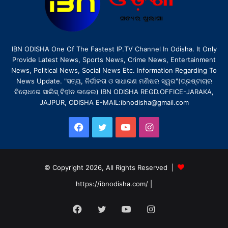
IBN ODISHA One Of The Fastest IP.TV Channel In Odisha. It Only
Provide Latest News, Sports News, Crime News, Entertainment
News, Political News, Social News Etc. Information Regarding To
News Update. "ସତ୍ୟ, ନିର୍ଭୀକତା ଓ ସାଧାରଣ ମଣିଷର ସ୍ୱର"(ଭ୍ରଷ୍ଟାଚାର
ବିରୋଧରେ ସାଲିସ୍ ବିହୀନ ଲଢେଇ) IBN ODISHA REGD.OFFICE-JARAKA,
JAJPUR, ODISHA E-MAIL:ibnodisha@gmail.com
Facebook
Twitter
YouTube
Instagram
© Copyright 2026, All Rights Reserved |
https://ibnodisha.com/
|
Facebook
Twitter
YouTube
Instagram