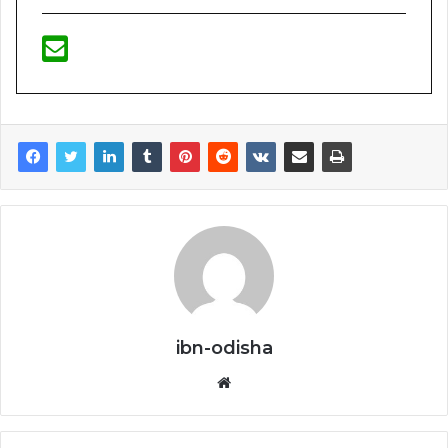
ibn-odisha
Website