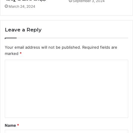
September 3, 2024
March 24, 2024
Leave a Reply
Your email address will not be published.
Required fields are
marked
*
C
o
m
m
e
n
t
Name
*
*