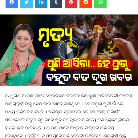
ବନ୍ଧୁଗଣ ଆପଣ ମାନେ ଟେଲିଭିଜନ ଜଗତର ଜଣାଶୁଣା ଅଭିନେତ୍ରୀ ରଞ୍ଜିତା
ପାଣିଗ୍ରାହୀ ଙ୍କୁ ବେଶ ଭଲ ଭାବେ ଜାଣିଥିବେ । ସେ ତନୁଜା ଖୁଡୀ ନାଁ ରେ
ମଧ୍ୟ ପରିଚିତ ଅଟନ୍ତି । ତରଙ୍ଗ ଚ୍ଯାନେଲ ରେ ସେ “ତାରା ତାରିଣୀ”
ସିରିଏଲରେ ତନୁଜା ଭୂମିକରେ ଖୁବ ଚମତ୍କାର ଅଭିନୟ କରି ଲୋକପ୍ରିୟତା
ହାସଲ କରି ପାରିଛନ୍ତି । ଆପଣ ମାନେ ନିଶ୍ଚୟ ତାଙ୍କର ଅଭିନୟ
ଦେଖିଥିବେ । ବର୍ତ୍ତମାନ ସମୟରେ ଅଭିନେତ୍ରୀ ରଞ୍ଜିତା ପାଣିଗ୍ରାହୀ ଙ୍କୁ