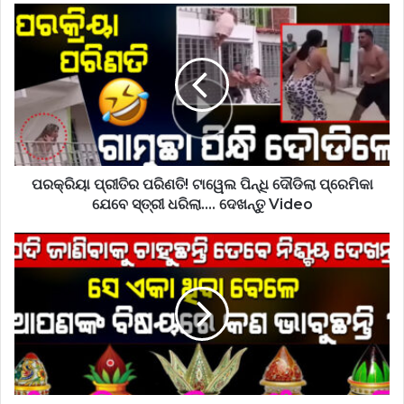
ପରକ୍ରିୟା ପ୍ରୀତିର ପରିଣତି! ଟାୱେଲ ପିନ୍ଧି ଦୌଡିଲା ପ୍ରେମିକା
ଯେବେ ସ୍ତ୍ରୀ ଧରିଲା…. ଦେଖନ୍ତୁ Video