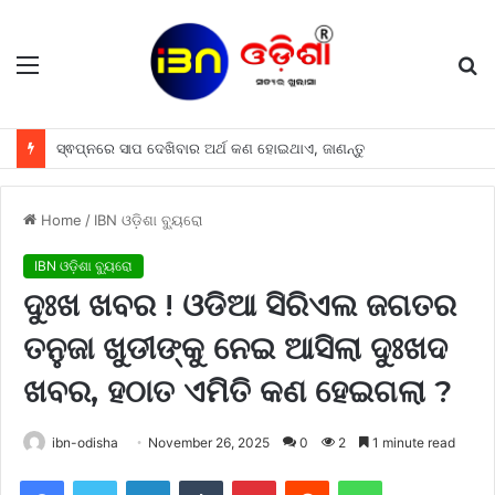
Menu
S
fo
ସ୍ଵପ୍ନରେ ସାପ ଦେଖିବାର ଅର୍ଥ କଣ ହୋଇଥାଏ, ଜାଣନ୍ତୁ
Home
/
IBN ଓଡ଼ିଶା ବ୍ୟୁରୋ
IBN ଓଡ଼ିଶା ବ୍ୟୁରୋ
ଦୁଃଖ ଖବର ! ଓଡିଆ ସିରିଏଲ ଜଗତର
ତନୁଜା ଖୁଡୀଙ୍କୁ ନେଇ ଆସିଲା ଦୁଃଖଦ
ଖବର, ହଠାତ ଏମିତି କଣ ହେଇଗଲା ?
ibn-odisha
November 26, 2025
0
2
1 minute read
Facebook
Twitter
LinkedIn
Tumblr
Pinterest
Reddit
WhatsApp