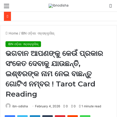
Menu
S
fo
Home
/
IBN ଓଡ଼ିଶା ଏକ୍ସକ୍ଲୁସିଭ୍
IBN ଓଡ଼ିଶା ଏକ୍ସକ୍ଲୁସିଭ୍
ଭଗବାନ ଆପଣଙ୍କୁ କେଉଁ ପ୍ରକାର
ସଂକେତ ଦେବାକୁ ଯାଉଛନ୍ତି,
ଇଶ୍ଵରଙ୍କ ନାମ ନେଇ ବାଛନ୍ତୁ
ଗୋଟିଏ ନମ୍ବର ! Tarot Card
Reading
ibn-odisha
February 4, 2026
0
0
1 minute read
Facebook
Twitter
LinkedIn
Tumblr
Pinterest
Reddit
WhatsApp