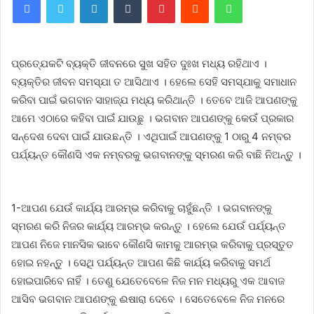
ପ୍ରତ୍ଯେକଟି ବ୍ୟକ୍ତି ଜୀବନରେ ସୁଖ ସହିତ ଦୁଃଖ ମଧ୍ୟ ରହିଥାଏ ।
ବ୍ୟକ୍ତିର ଜୀବନ ସମସ୍ଯା ତ ଆସିଥାଏ । ହେଲେ ସେହି ସମସ୍ଯାକୁ ସମାଧାନ
କରିବା ପାଇଁ ଭଗବାନ ସାହାଜ୍ଯ ମଧ୍ୟ କରିଥାନ୍ତି । ତେବେ ଆଜି ଆପଣଙ୍କୁ
ଆମେ ଏଠାରେ କହିବା ପାଇଁ ଯାଉଛୁ । ଭଗବାନ ଆପଣଙ୍କୁ କେଉଁ ପ୍ରକାର
ସନ୍ଦେଶ ଦେବା ପାଇଁ ଯାଉଛନ୍ତି । ଏଥିପାଇଁ ଆପଣଙ୍କୁ 1 ଠାରୁ 4 ନମ୍ବର
ପର୍ଯ୍ୟନ୍ତ କୌଣସି ଏକ ନମ୍ବରକୁ ଭଗବାନଙ୍କୁ ସ୍ମରଣ କରି ବାଛି ନିଅନ୍ତୁ ।
1-ଆପଣ ଯେଉଁ କାର୍ଯ୍ୟ ଆରମ୍ଭ କରିବାକୁ ଚାହୁଁଛନ୍ତି । ଭଗବାନଙ୍କୁ
ସ୍ମରଣ କରି ନିଜର କାର୍ଯ୍ୟ ଆରମ୍ଭ କରନ୍ତୁ । ହେଲେ ଯେଉଁ ପର୍ଯ୍ୟନ୍ତ
ଆପଣ ନିଜେ ମାନସିକ ଭାବେ କୌଣସି କାମକୁ ଆରମ୍ଭ କରିବାକୁ ପ୍ରସ୍ତୁତ
ହୋଇ ନହନ୍ତୁ । ସେଥି ପର୍ଯ୍ୟନ୍ତ ଆପଣ କିଛି କାର୍ଯ୍ୟ କରିବାକୁ ସମର୍ଥ
ହୋଇପାରିବେ ନାହିଁ । ତେଣୁ ଯେତେବେଳେ ନିଜ ମନ ମଧ୍ୟରୁ ଏକ ଆବାଜ
ଆସିବ ଭଗବାନ ଆପଣଙ୍କୁ ଈଷାରା ଦେବେ । ସେତେବେଳେ ନିଜ ମନରେ