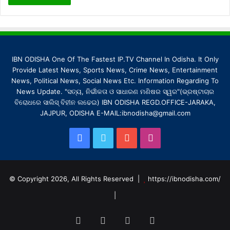
IBN ODISHA One Of The Fastest IP.TV Channel In Odisha. It Only
Provide Latest News, Sports News, Crime News, Entertainment
News, Political News, Social News Etc. Information Regarding To
News Update. "ସତ୍ୟ, ନିର୍ଭୀକତା ଓ ସାଧାରଣ ମଣିଷର ସ୍ୱର"(ଭ୍ରଷ୍ଟାଚାର
ବିରୋଧରେ ସାଲିସ୍ ବିହୀନ ଲଢେଇ) IBN ODISHA REGD.OFFICE-JARAKA,
JAJPUR, ODISHA E-MAIL:ibnodisha@gmail.com
Facebook
Twitter
YouTube
Instagram
© Copyright 2026, All Rights Reserved |
https://ibnodisha.com/
|
Facebook
Twitter
YouTube
Instagram