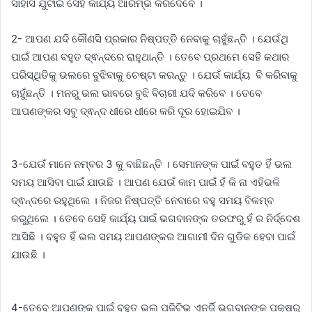
ସାହାସ ଯୁଟାଇ ସେହି କାର୍ଯ୍ୟ ଆରମ୍ଭ କରିଦେବେ ।
2- ଆପଣ ଯଦି କୌଣସି ପ୍ରକାର ନିଷ୍ପତ୍ତି ନେବାକୁ ଚାହୁଁଛନ୍ତି । ଯେଉଁଥି
ପାଇଁ ଆପଣ ବହୁତ ଦ୍ଵନ୍ଦରେ ରାହୁଥାନ୍ତି । ତେବେ ପ୍ରଥମେ ସେହି କଥାର
ପରିସ୍ଥିତିକୁ ଭଲରେ ବୁଝିବାକୁ ଚେଷ୍ଟା କରନ୍ତୁ । ଯେଉଁ କାର୍ଯ୍ୟ ବି କରିବାକୁ
ଚାହୁଁଛନ୍ତି । ମନରୁ ଭଲ ଭାବରେ ବୁଝି ବିଚାରୀ ଯଦି କରିବେ । ତେବେ
ଆପଣଙ୍କର ସବୁ ଦ୍ଵନ୍ଦ ଧୀରେ ଧୀରେ କରି ଦୂର ହୋଇଯିବ ।
3-ଯେଉଁ ମାନେ ନମ୍ବର 3 କୁ ବାଛିଛନ୍ତି । ସେମାନଙ୍କ ପାଇଁ ବହୁତ ହିଁ ଭଲ
ସମୟ ଆସିବା ପାଇଁ ଯାଉଛି । ଆପଣ ଯେଉଁ କାମ ପାଇଁ ହଁ କି ନା ଏହିଭଳି
ଦ୍ଵନ୍ଦରେ ରହୁଥିଲେ । ନିଜର ନିଷ୍ପତ୍ତି ନେବାରେ ବହୁ ସମୟ ବିଳମ୍ବ
କରୁଥିଲେ । ତେବେ ସେହି କାର୍ଯ୍ୟ ପାଇଁ ଭଗବାନଙ୍କ ତରଫରୁ ହଁ ର ନିର୍ଦ୍ଦେଶ
ଆସିଛି । ବହୁତ ହିଁ ଭଲ ସମୟ ଆପଣଙ୍କର ଆଗାମୀ ଦିନ ଗୁଡିକ ହେବା ପାଇଁ
ଯାଉଛି ।
4-ତେବେ ଆପଣଙ୍କ ପାଇଁ ବହୁତ ଭଲ ପଜିଟିଭ ଏନର୍ଜି ଭଗବାନଙ୍କ ପକ୍ଷରୁ