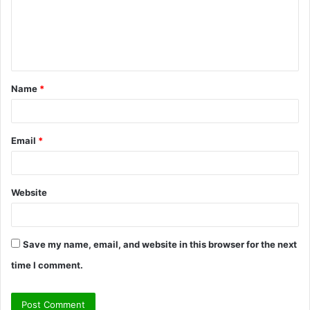
m
e
n
t
Name
*
*
Email
*
Website
Save my name, email, and website in this browser for the next
time I comment.