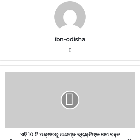
ibn-odisha
Website
ଏହି 10 ଟି ଅକ୍ଷରରୁ ଆରମ୍ଭ ବ୍ୟକ୍ତିଙ୍କ ନାମ ବହୁତ