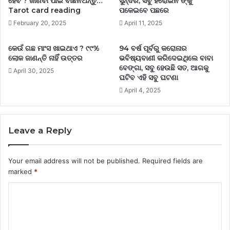
ହେବ ? ଜାଣିବା ପାଇଁ ବାଛିନିଅନ୍ତୁ…
ସୁନ୍ଦର, ସବୁ ହିରୋଇନ ଙ୍କୁ
Tarot card reading
ପକେଇବେ ପଛରେ
February 20, 2025
April 11, 2025
କେଉଁ ଗଛ ମାଂସ ଖାଇଥାଏ ? ୯୯%
94 ବର୍ଷ ପୂର୍ବରୁ କରୋନାର
ଲୋକ ଜାଣନ୍ତି ନାହିଁ ଉତ୍ତର
ଭବିଷ୍ୟବାଣୀ କରିଦେଇଥିଲେ ବାବା
ବେଙ୍ଗା, ସବୁ ହେଉଛି ସତ, ଆଗକୁ
April 30, 2025
ଘଟିବ ଏହି ସବୁ ଘଟଣା
April 4, 2025
Leave a Reply
Your email address will not be published.
Required fields are
marked
*
C
o
m