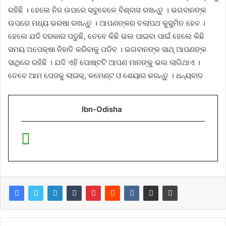
ରହିଛି । ହେଲେ ନିଜ ଉପରେ ସବୁବେଳେ ବିଶ୍ବାସ ରଖନ୍ତୁ । ଭଗବାନଙ୍କ
ଉପରେ ମଧ୍ୟ ଭରଷା ରଖନ୍ତୁ । ଆପଣଙ୍କର ଚଲାପଥ କୁସୁମିତ ହେବ ।
ହେଲେ ଯଦି ଦରକାର ପଡୁଛି, ତେବେ କିଛି ଭଲ ପାଇବା ପାଇଁ ହେଲେ କିଛି
ସମୟ ଅପେକ୍ଷା ନିହାତି କରିବାକୁ ପଡିବ । ଭଗବାନଙ୍କ ସାଥ୍ ଆପଣଙ୍କ
ସାଥିରେ ରହିଛି । ଯଦି ଏହି ପୋଷ୍ଟଟି ଆପଣ ମାନଙ୍କୁ ଭଲ ଲାଗିଥାଏ ।
ତେବେ ଆମ ପେଜକୁ ଲାଇକ୍, କମେଣ୍ଟ ଓ ଶେୟାର କରନ୍ତୁ । ଧନ୍ୟବାଦ
Ibn-Odisha