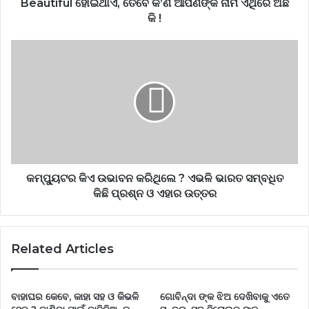
Beautiful ହୋଇଥାଏ, ତେବେ କ’ଣ ଆପଣଙ୍କ ନାମ ଏଥିରେ ଅଛି
କି !
କମ୍ପ୍ୟୁଟର କିଏ ଉଭାବନ କରିଥିଲେ ? ଏଭଳି ଭାରତ ସମ୍ବଧିତ
କିଛି ପ୍ରଶ୍ନ ଓ ଏହାର ଉତ୍ତର
Related Articles
ବାହାଘର କେବେ, କାହା ସହ ଓ କିଭଳି
ଗୋବିନ୍ଦା ଙ୍କ ଝିଅ ଦେଖିବାକୁ ଏତେ