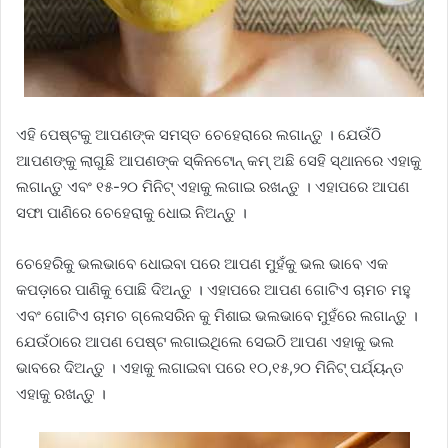
ଏହି ପେଷ୍ଟକୁ ଆପଣଙ୍କ ସମସ୍ତ ଚେହେରାରେ ଲଗାନ୍ତୁ । ଯେଉଁଠି
ଆପଣଙ୍କୁ ଲାଗୁଛି ଆପଣଙ୍କ ସ୍କିନଟୋନ୍ କମ୍ ଅଛି ସେହି ସ୍ଥାନରେ ଏହାକୁ
ଲଗାନ୍ତୁ ଏବଂ ୧୫-୨୦ ମିନିଟ୍ ଏହାକୁ ଲଗାଇ ରଖନ୍ତୁ । ଏହାପରେ ଆପଣ
ସଫା ପାଣିରେ ଚେହେରାକୁ ଧୋଇ ନିଅନ୍ତୁ ।
ଚେହେରିକୁ ଭଲଭାବେ ଧୋଇବା ପରେ ଆପଣ ମୁହଁକୁ ଭଲ ଭାବେ ଏକ
କପଡ଼ାରେ ପାଣିକୁ ପୋଛି ଦିଅନ୍ତୁ । ଏହାପରେ ଆପଣ ଗୋଟିଏ ଚାମଚ ମହୁ
ଏବଂ ଗୋଟିଏ ଚାମଚ ଗ୍ଲେସରିନ କୁ ମିଶାଇ ଭଲଭାବେ ମୁହଁରେ ଲଗାନ୍ତୁ ।
ଯେଉଁଠାରେ ଆପଣ ପେଷ୍ଟ ଲଗାଇଥିଲେ ସେଇଠି ଆପଣ ଏହାକୁ ଭଲ
ଭାବରେ ଦିଅନ୍ତୁ । ଏହାକୁ ଲଗାଇବା ପରେ ୧୦,୧୫,୨୦ ମିନିଟ୍ ପର୍ଯ୍ୟନ୍ତ
ଏହାକୁ ରଖନ୍ତୁ ।