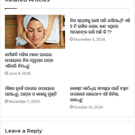
ନିଜ ସ୍ତ୍ରୀକୁ ରାଣୀ ପରି ରଖିଥାନ୍ତି ଏହି
5 ଟି ରାଶିର ଲୋକ, କଣ ଏଥିରେ
ଆପଣଙ୍କ ରାଶି ଅଛି କି ??
November 5, 2024
କର୍ମଜୀବି ମହିଳା ମାନେ ଘରୋଇ
ଉପାୟରେ ନିଜ ତ୍ୱଚାର ଯତ୍ନ
ଏହିପରି ନିଅନ୍ତୁ
June 9, 2026
ଔଷଧ ନୁହେଁ ଘରୋଇ ଉପାୟରେ
କୋଷ୍ଟ କାଠିନ୍ୟ ସମସ୍ୟା ପାଇଁ ବହୁତ
ପାଆନ୍ତୁ, ଥଣ୍ଡା ଓ କାଶରୁ ମୁକ୍ତି
ଉପକାରୀ ହେଇଥାଏ ଏହି ଜିନିଷ,
ଜାଣନ୍ତୁ
November 7, 2024
October 16, 2024
Leave a Reply