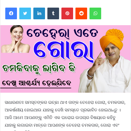
Facebook
Twitter
LinkedIn
Tumblr
Pinterest
Reddit
WhatsApp
ସାଧାରଣତଃ ସମସ୍ତଙ୍କର ଇଚ୍ଛା ଥାଏ ତାଙ୍କ ଚେହେରା ଗୋରା, ଚମକଦାର,
ଆକର୍ଷଣୀୟ ହୋଇଥାଉ ଯାହାକୁ ଦେଖି ସମସ୍ତେ ପ୍ରଭାବିତ ହୋଇଥାନ୍ତୁ ।
ଆଜି ଆମେ ଆପଣଙ୍କୁ ଏମିତି ଏକ ଘରୋଇ ଉପଚାର ବିଷୟରେ କହିବୁ
ଯାହାକୁ ଲଗାଇବା ମାତ୍ରେ ଆପଣଙ୍କ ଚେହେରା ଚମକଦାର, ଗୋରା ଏବଂ