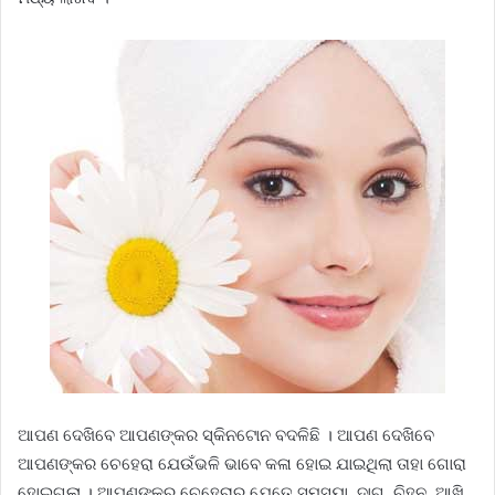
ଆପଣ ଦେଖିବେ ଆପଣଙ୍କର ସ୍କିନଟୋନ ବଦଳିଛି । ଆପଣ ଦେଖିବେ
ଆପଣଙ୍କର ଚେହେରା ଯେଉଁଭଳି ଭାବେ କଳା ହୋଇ ଯାଇଥିଲା ତାହା ଗୋରା
ହୋଇଗଲା । ଆପଣଙ୍କର ଚେହେରାର ଯେତେ ସମସ୍ୟା, ଦାଗ, ଚିହ୍ନ, ଆଖି