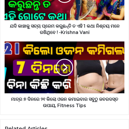
ଯଦି କାହାକୁ ସଚ୍ଚା ପ୍ରେମ କରୁଛନ୍ତି ତ ଏହି 1 କଥା ନିଶ୍ଚୟ ମନେ
ରଖିଥିବେ ! -Krishna Vani
ମାତ୍ର ୭ ଦିନରେ ୨୧ କିଲୋ ଓଜନ କମାଇବାର ସବୁଠୁ ଜବରଦସ୍ତ
ଉପାୟ, Fitness Tips
Related Articles