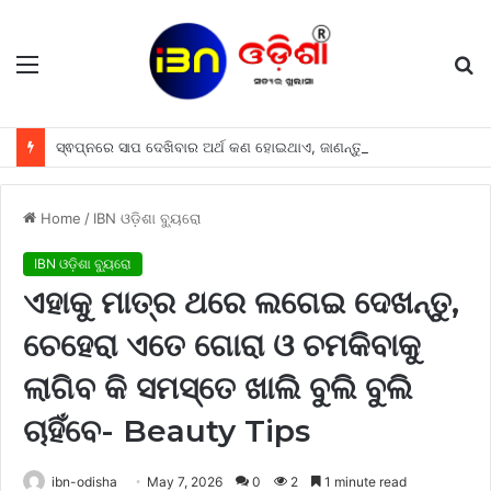
Menu
S
fo
ସ୍ଵପ୍ନରେ ସାପ ଦେଖିବାର ଅର୍ଥ କଣ ହୋଇଥାଏ, ଜାଣନ୍ତୁ
Home
/
IBN ଓଡ଼ିଶା ବ୍ୟୁରୋ
IBN ଓଡ଼ିଶା ବ୍ୟୁରୋ
ଏହାକୁ ମାତ୍ର ଥରେ ଲଗେଇ ଦେଖନ୍ତୁ,
ଚେହେରା ଏତେ ଗୋରା ଓ ଚମକିବାକୁ
ଲାଗିବ କି ସମସ୍ତେ ଖାଲି ବୁଲି ବୁଲି
ଚାହିଁବେ- Beauty Tips
ibn-odisha
May 7, 2026
0
2
1 minute read