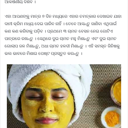
ଆକର୍ଷଣୀୟ ଦିଶିବ ।
ଏହା ଆପଣଙ୍କୁ ମାତ୍ର ୭ ଦିନ ମଧ୍ୟରେ ଏହାର ଚମତ୍କାର ଦେଖାଇବ ଯାହା
ଦାମୀ କ୍ରିମ ମଧ୍ୟ ଦେଇ ପାରିବ ନାହିଁ । ତେବେ ଆସନ୍ତୁ ଜାଣିବା ଏଥିପାଇଁ
କଣ କଣ କରିବାକୁ ପଡ଼ିବ । ପ୍ରଥମେ ୩ ଚାମଚ ବେସନ ନେଇ ଗୋଟିଏ
ପାତ୍ରରେ ରଖନ୍ତୁ । ସେଥିରେ ଦୁଇ ଚାମଚ ମହୁ ମିଶାନ୍ତୁ ଏବଂ ଦୁଇ ଚାମଚ
ଗୋଲାପ ଜଳ ମିଶାନ୍ତୁ, ଅଧା ଚାମଚ ହଳଦୀ ମିଶାନ୍ତୁ । ଏହି ସମସ୍ତ ଜିନିଷକୁ
ଭଲ ଭାବରେ ମିଶାଇ ପେଷ୍ଟ ପ୍ରସ୍ତୁତ କରନ୍ତୁ ।