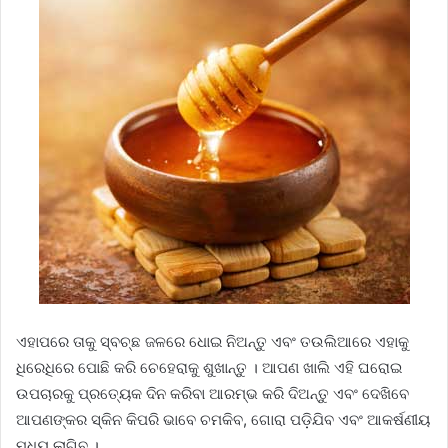
ଏହାପରେ ତାକୁ ସ୍ବଚ୍ଛ ଜଳରେ ଧୋଇ ନିଅନ୍ତୁ ଏବଂ ତଉଲିଆରେ ଏହାକୁ
ଧିରେଧିରେ ପୋଛି କରି ଚେହେରାକୁ ଶୁଖାନ୍ତୁ । ଆପଣ ଖାଲି ଏହି ଘରୋଇ
ଉପଚାରକୁ ପ୍ରତ୍ୟେକ ଦିନ କରିବା ଆରମ୍ଭ କରି ଦିଅନ୍ତୁ ଏବଂ ଦେଖିବେ
ଆପଣଙ୍କର ସ୍କିନ କିପରି ଭାବେ ଚମକିବ, ଗୋରା ପଡ଼ିଯିବ ଏବଂ ଆକର୍ଷଣୀୟ
ମଧ୍ୟ ଲାଗିବ ।