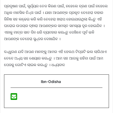
ପ୍ରଦୂଷଣ ପାଇଁ, ସୂର୍ଯ୍ୟର ତେଜ କିରଣ ପାଇଁ, ନହେଲେ ବ୍ରଣ ପାଇଁ ନହେଲେ
ଅଧିକ ମାନସିକ ଚିନ୍ତା ପାଇଁ । ଯାହା ଆପଣଙ୍କ ପ୍ରକୃତ ଚେହେରା ବାହାର
ଜିନିଷ ସହ ଲଢେ଼ଇ କରି କରି ଚେହେରା ଖରାପ ହୋଇଯାଇଥିଲା କିନ୍ତୁ ଏହି
ଘରୋଇ ଉପଚାର ଦ୍ଵାରା ଆପଣଙ୍କର ସମସ୍ତ ସମସ୍ୟା ଦୂର ହୋଇଯିବ ।
ଏହାକୁ ମାତ୍ର ସାତ ଦିନ ଧରି ବ୍ୟବହାର କରନ୍ତୁ ଦେଖିବେ ପୂର୍ବ ଭଳି
ଆପଣଙ୍କ ଚେହେରା ସୁନ୍ଦର ଦେଖାଯିବ ।
ବନ୍ଧୁଗଣ ଯଦି ଆପଣ ମାନଙ୍କୁ ଆମର ଏହି ହେଲଥ ଟିପ୍ସଟି ଭଲ ଲାଗିଥାଏ
ତେବେ ଅନ୍ୟ ସହ ଶେୟାର କରନ୍ତୁ । ଆମ ସହ ଆଗକୁ ରହିବା ପାଇଁ ଆମ
ପେଜକୁ ଗୋଟିଏ ଲାଇକ କରନ୍ତୁ । ଧନ୍ୟବାଦ
Ibn-Odisha