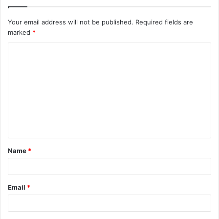
Your email address will not be published.
Required fields are
marked
*
C
o
m
m
e
n
t
Name
*
*
Email
*