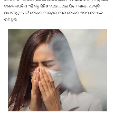
ତଳେକଳାପଡିବା ଏହି ସବୁ ଜିନିଷ ବାହାର ହୋଇ ଯିବ । କାରଣ ପ୍ରକୃତି
ଆପଣଙ୍କୁ ଯେଉଁ ଚେହେରା ଦେଇଥିଲା ସେଇ ଚେହେରା ଖରାପ ହେବାରେ
ଲାଗିଥିଲା ।