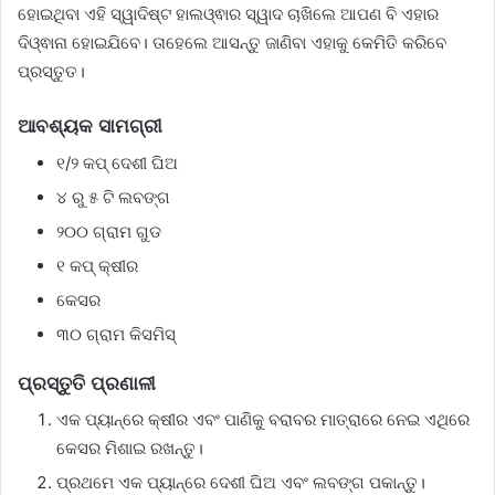
ହୋଇଥିବା ଏହି ସ୍ୱାଦିଷ୍ଟ ହାଲଓ୍ଵାର ସ୍ୱାଦ ଚାଖିଲେ ଆପଣ ବି ଏହାର
ଦିଓ୍ଵାନା ହୋଇଯିବେ। ତାହେଲେ ଆସନ୍ତୁ ଜାଣିବା ଏହାକୁ କେମିତି କରିବେ
ପ୍ରସ୍ତୁତ।
ଆବଶ୍ୟକ ସାମଗ୍ରୀ
୧/୨ କପ୍ ଦେଶୀ ଘିଅ
୪ ରୁ ୫ ଟି ଲବଙ୍ଗ
୨୦୦ ଗ୍ରାମ ଗୁଡ
୧ କପ୍ କ୍ଷୀର
କେସର
୩୦ ଗ୍ରାମ କିସମିସ୍
ପ୍ରସ୍ତୁତି ପ୍ରଣାଳୀ
ଏକ ପ୍ୟାନ୍‌ରେ କ୍ଷୀର ଏବଂ ପାଣିକୁ ବରାବର ମାତ୍ରାରେ ନେଇ ଏଥିରେ
କେସର ମିଶାଇ ରଖନ୍ତୁ।
ପ୍ରଥମେ ଏକ ପ୍ୟାନ୍‌ରେ ଦେଶୀ ଘିଅ ଏବଂ ଲବଙ୍ଗ ପକାନ୍ତୁ।