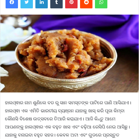
ହାଲଓ୍ଵାର ନାମ ଶୁଣିଲେ ବଡ ରୁ ସାନ ସମସ୍ତଙ୍କ ପାଟିରେ ପାଣି ଆସିଯାଏ।
ହାଲଓ୍ଵା ଏକ ଏମିତି ଭାରତୀୟ ବ୍ୟଞ୍ଜନ ଯାହାକୁ ଖାସ୍ କରି ପୂଜା କିମ୍ବା
କୌଣସି ବିଶେଷ ଉତ୍ସବରେ ତିଆରି କରାଯାଏ। ଆଜି କିନ୍ତୁ ଆମେ
ଆପଣଙ୍କୁ ହାଲଓ୍ଵାର ଏକ ବହୁତ ଖାସ ଏବଂ ବଢ଼ିଆ ରେସିପି ନେଇ ଆସିଛୁ।
ଯାହାକୁ ବନାଇବା ବହୁତ ସହଜ। କେବଳ ଅଟା ଏବଂ ଗୁଡରେ ପ୍ରସ୍ତୁତ