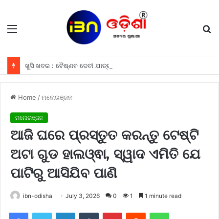
Menu
S
fo
ଖୁସି ଖବର : ବୈଷ୍ଣବ ଦେବୀ ଯାତ୍ରା କରୁଥିବା ଶ୍ରଦ୍ଧାଳୁମାନଙ୍କୁ ଫ୍ରୀରେ ମିଳିବ ଏହି ସବୁ ଖାସ ସୁବିଧା ଗୁଡିକ
Home
/
ମନୋରଞ୍ଜନ
ମନୋରଞ୍ଜନ
ଆଜି ଘରେ ପ୍ରସ୍ତୁତ କରନ୍ତୁ ଟେଷ୍ଟି
ଅଟା ଗୁଡ ହାଲଓ୍ଵା, ସ୍ୱାଦ ଏମିତି ଯେ
ପାଟିରୁ ଆସିଯିବ ପାଣି
ibn-odisha
July 3, 2026
0
1
1 minute read
Facebook
Twitter
LinkedIn
Tumblr
Pinterest
Reddit
WhatsApp