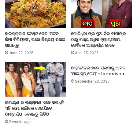
ହାଇଦ୍ରାବାଦ ଟେଷ୍ଟ ଦେବ ‘ମଟନ
ଗୋବିନ୍ଦା ଙ୍କ ପୁଅ ନିଜ ବାପାଙ୍କ
କିମା ବିରିୟାନୀ’, ଘରେ ନିଶ୍ଚୟ ବନାଇ
ଠାରୁ ମଧ୍ୟ ଅଧିକ ହ୍ୟାଣ୍ଡସମ,
ଖାଆନ୍ତୁ
ଦେଖିଲେ ଆଶ୍ଚର୍ଯ୍ୟ ହେବେ
June 22, 2026
April 25, 2025
ଅକ୍‌ଟୋବର ୭ରେ ପରଦାକୁ ଆସିବ
‘ମାଇଣ୍ଡ୍ ଗେମ୍’ – Ibnodisha
September 28, 2023
ରାମାୟଣ ର ଲକ୍ଷ୍ମଣ ଏବେ କରନ୍ତି
ଏହି କାମ, ଜାଣିଲେ ହେଇଯିବେ
ଆଶ୍ଚର୍ଯ୍ୟ, ଦେଖନ୍ତୁ ଭିଡିଓ
2 weeks ago