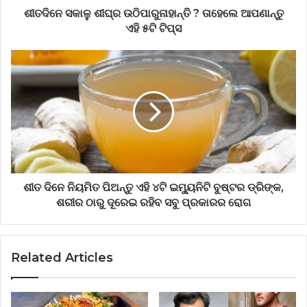
ଶୀତଦିନେ ସକାଳୁ ଶୀଘ୍ର ଉଠିପାରୁନାହାନ୍ତି ? ତାହେଲେ ଆପଣାନ୍ତୁ
ଏହି ୫ଟି ଟିପ୍ସ
ଶୀତ ଦିନେ ନିୟମିତ ପିଅନ୍ତୁ ଏହି ୪ଟି ଇମ୍ୟୁନିଟି ବୁଷ୍ଟର ଡ୍ରିଙ୍କ,
ଶରୀର ଠାରୁ ଦୂରେଇ ରହିବ ସବୁ ପ୍ରକାରର ରୋଗ
Related Articles