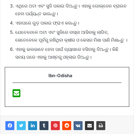
ଏଥିରେ ଅଟା ଏବଂ ସୁଜି ପକାଇ ଦିଅନ୍ତୁ। ଏହାକୁ ଗୋଲ୍‌ଡେନ ବ୍ରାଉନ
ହେବା ପର୍ଯ୍ୟନ୍ତ ଭାଜନ୍ତୁ।
ଏହାପରେ ଗୁଡ଼ ପକାଇ ଫ୍ରାଏ କରନ୍ତୁ।
ଯେତେବେଳେ ଅଟା ଏବଂ ସୁଜିରେ ବାସ୍ନା ଆସିବାକୁ ଲାଗିବ,
ସେତେବେଳେ ପୂର୍ବରୁ ରଖିଥିବା କ୍ଷୀର ଓ କେସର ମିଶା ପାଣି ମିଶାନ୍ତୁ ।
ଏହାକୁ ଭଲଭାବେ ହେବା ପାଇଁ ଗ୍ୟାସରେ ବସିବାକୁ ଦିଅନ୍ତୁ। କିଛି
ସମୟ ପରେ ଏହାକୁ ଆଞ୍ଚରୁ ଓହ୍ଲାଇ ଦିଅନ୍ତୁ।
Ibn-Odisha