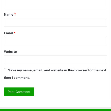
n
t
Name
*
*
Email
*
Website
Save my name, email, and website in this browser for the next
time I comment.