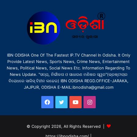
IBN ODISHA One Of The Fastest IP.TV Channel In Odisha. It Only
Provide Latest News, Sports News, Crime News, Entertainment
News, Political News, Social News Etc. Information Regarding To
News Update. "ସତ୍ୟ, ନିର୍ଭୀକତା ଓ ସାଧାରଣ ମଣିଷର ସ୍ୱର"(ଭ୍ରଷ୍ଟାଚାର
ବିରୋଧରେ ସାଲିସ୍ ବିହୀନ ଲଢେଇ) IBN ODISHA REGD.OFFICE-JARAKA,
JAJPUR, ODISHA E-MAIL:ibnodisha@gmail.com
Facebook
Twitter
YouTube
Instagram
© Copyright 2026, All Rights Reserved |
https://ibnodisha.com/
|