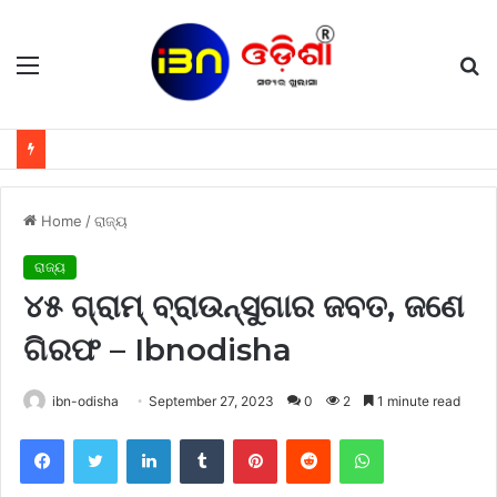
Menu
S
fo
Home
/
ରାଜ୍ୟ
ରାଜ୍ୟ
୪୫ ଗ୍ରାମ୍‌ ବ୍ରାଉନ୍‌ସୁଗାର ଜବତ, ଜଣେ
ଗିରଫ – Ibnodisha
ibn-odisha
September 27, 2023
0
2
1 minute read
Facebook
Twitter
LinkedIn
Tumblr
Pinterest
Reddit
WhatsApp