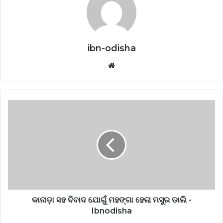
ibn-odisha
Website
କାନାଡ଼ା ସହ ବିବାଦ ଯୋଗୁଁ ମହଙ୍ଗା ହେଲା ମସୁର ଡାଲି -
Ibnodisha