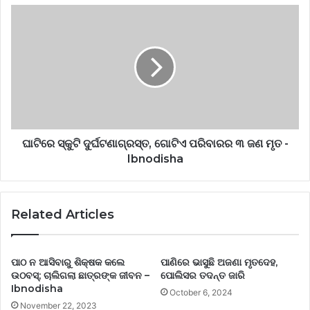
ଘାଟିରେ ସ୍କୁଟି ଦୁର୍ଘଟଣାଗ୍ରସ୍ତ, ଗୋଟିଏ ପରିବାରର ୩ ଜଣ ମୃତ -
Ibnodisha
Related Articles
ପାଠ ନ ଆସିବାରୁ ଶିକ୍ଷକ କଲେ
ପାଣିରେ ଭାସୁଛି ଅଜଣା ମୃତଦେହ,
ଉଠବସ୍; ଚାଲିଗଲା ଛାତ୍ରଙ୍କ ଜୀବନ –
ପୋଲିସର ତଦନ୍ତ ଜାରି
Ibnodisha
October 6, 2024
November 22, 2023