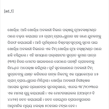
[ad_1]
ଖୋର୍ଦ୍ଧା: ଆଜି ଖୋର୍ଦ୍ଧା ଅବକାରୀ ବିଭାଗ ପକ୍ଷରୁ ନୂଆବସଷ୍ଟାଣ୍ଡ
ଠାରେ ଚଢ଼ଉ କରାଯାଇ ୪୫ ଗ୍ରାମ୍‌ ବ୍ରାଉନ୍‌ସୁଗାର ସହ ଜଣେ ଯୁବକଙ୍କୁ
ଗିରଫ କରାଯାଇଛି। ଆଜି ପୂର୍ବାହ୍‌ଣରେ ବିଶ୍ବସ୍ତସୂତ୍ରରୁ ସୂଚନା ପାଇ
ଖୋର୍ଦ୍ଧା ଅବକାରୀ ବିଭାଗର ଏକ ଟିମ୍‌ ଖୋର୍ଦ୍ଧା ନୂଆ ବସ୍‌ଷ୍ଟାଣ୍ଡ ଠାରେ
ଛକି ବସିଥିଲେ। ଏହି ସମୟରେ ପଲ୍ଲାହାଟର ସୁବ୍ରତ କୁମାର ପାତ୍ର
(୩୩) ନିଜର ମୋଟର ସାଇକଲରେ ସେଠାରେ ପହଞ୍ଚି ଗ୍ରାହକଙ୍କୁ
ନିମନ୍ତେ ଅପେକ୍ଷା କରିଥିଲା। ପୂର୍ବ ସୂଚନାଧାରରେ ଅବକାରୀ ଟିମ୍‌
ସୁବ୍ରତଙ୍କୁ ଯାଞ୍ଚ କରିବାରେ ତାଙ୍କ ନିକଟରୁ ଏକ ପ୍ୟାକେଟ୍‌ରେ ୪୫
ଗ୍ରାମ୍‌ ବ୍ରାଉନ୍‌ସୁଗାର ମିଳିଥିଲା। ଖୋର୍ଦ୍ଧା ଅବକାରୀ ନିରୀକ୍ଷକ
ଆଲୋକ କୁମାର ପ୍ରଧାନଙ୍କ ସୂଚନାନୁସାରେ, ଏନେଇ ୩୮/୨୦୨୩ରେ
ଏକ ମାମଲା ରୁଜୁ କରାଯାଇଛି। ଏକ ମୋଟରସାଇକଲ (ଓଆର୍‌୧୬ ବି
୪୪୭୫) ଜବତ କରାଯାଇଛି। ଜବତ ହୋଇଥିବା ବ୍ରାଉନସୁଗାରର
ଆନୁମାନିକ ମୂଲ୍ୟ ୪ଲକ୍ଷ ୫୦ହଜାର ଟଙ୍କା ହେବ।