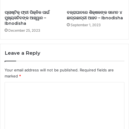
ପ୍ଲାଷ୍ଟିକ୍ ଫ୍ରୀ ପିକ୍‌ନିକ ପାଇଁ
ବଜ୍ରାଘାତରେ ଶିକ୍ଷକଙ୍କ ସମେତ ୪
ମୁଖ୍ୟସଚିବଙ୍କ ଆହ୍ୱାନ –
ଛାତ୍ରଛାତ୍ରୀ ଆହତ – Ibnodisha
Ibnodisha
September 1, 2023
December 25, 2023
Leave a Reply
Your email address will not be published.
Required fields are
marked
*
C
o
m
m
e