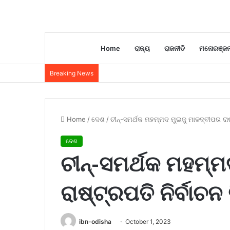
Home
ରାଜ୍ୟ
ରାଜନୀତି
ମନୋରଞ୍ଜ
Breaking News
Home
/
ଦେଶ
/
ଚୀନ୍-ସମର୍ଥକ ମହମ୍ମଦ ମୁଇଜୁ ମାଳଦ୍ବୀପର ରାଷ୍
ଦେଶ
ଚୀନ୍-ସମର୍ଥକ ମହମ୍
ରାଷ୍ଟ୍ରପତି ନିର୍ବାଚ
ibn-odisha
October 1, 2023