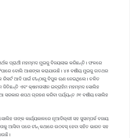
ମର୍ଥକ ପ୍ରାର୍ଥୀ ମହମ୍ମଦ ମୁଇଜୁ ବିଜୟଲାଭ କରିଛନ୍ତି। ଫଳରେ
ପାରେ ବୋଲି ଆଶଙ୍କା କରାଯାଉଛି। ୪୫ ବର୍ଷୀୟ ମୁଇଜୁ ଗତଥର
ରିସର୍ଟ ଆଦି ପାଇଁ ଚୀନ୍‌ଠାରୁ ବିପୁଳ ଋଣ ନେଇଥିଲେ। ଚଳିତ
ନ ଜିତିଛନ୍ତି ଏବଂ କ୍ଷମତାସୀନ ଇବ୍ରାହିମ ମହମ୍ମଦ ସୋଲିହ
ସରକାର ଶପଥ ଗ୍ରହଣ କରିବା ପର୍ଯ୍ୟନ୍ତ ୬୧ ବର୍ଷୀୟ ସୋଲିହ
ୋଲିହ ତାଙ୍କ କାର୍ଯ୍ୟକାଳରେ ନୂଆଦିଲ୍ଲୀ ସହ ସୁସମ୍ପର୍କ ବଜାୟ
ଷମତାକୁ ଆସିବା ପରେ ଚୀନ୍ କଥାରେ ଉଠବସ୍ ହେବା ସହିତ ଭାରତ ସହ
ାଉଛି।