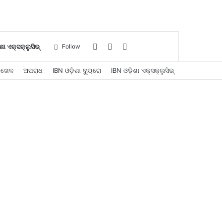
Log
Sidebar
Search
ଶା ଏକ୍ସକ୍ଲୁସିଭ୍
Follow
ଖେଳ
ଅପରାଧ
IBN ଓଡ଼ିଶା ବ୍ୟୁରୋ
IBN ଓଡ଼ିଶା ଏକ୍ସକ୍ଲୁସିଭ୍
In
for