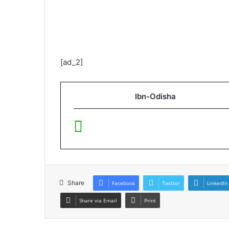
[ad_2]
Ibn-Odisha
Share
Facebook
Twitter
LinkedIn
Share via Email
Print