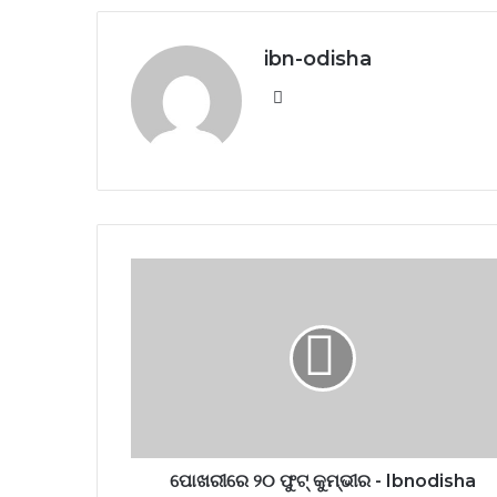
ibn-odisha
Website
ପୋଖରୀରେ ୨୦ ଫୁଟ୍‌ କୁମ୍ଭୀର - Ibnodisha