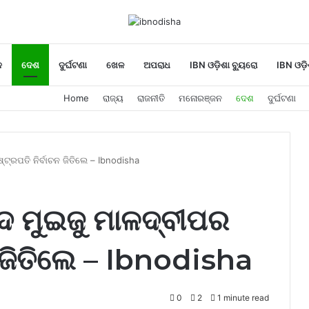
ନ
ଦେଶ
ଦୁର୍ଘଟଣା
ଖେଳ
ଅପରାଧ
IBN ଓଡ଼ିଶା ବ୍ୟୁରୋ
IBN ଓଡ଼ି
Home
ରାଜ୍ୟ
ରାଜନୀତି
ମନୋରଞ୍ଜନ
ଦେଶ
ଦୁର୍ଘଟଣା
ଟ୍ରପତି ନିର୍ବାଚନ ଜିତିଲେ – Ibnodisha
ମଦ ମୁଇଜୁ ମାଳଦ୍ବୀପର
ନ ଜିତିଲେ – Ibnodisha
0
2
1 minute read