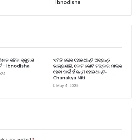
Ibnodisha
ପିଶାଚ କହିବା କ୍ରୁରତା
ଏମିତି ଲୋକ ହୋଇଥାନ୍ତି ଅତ୍ୟନ୍ତ
ର୍ଟ – Ibnodisha
ଭାଗ୍ୟଶାଳି, କୋଟି କୋଟି ଟଙ୍କାର ମାଲିକ
ହେବା ପାଇଁ ହିଁ ଜନ୍ମ ହୋଇଥାନ୍ତି-
024
Chanakya Niti
May 4, 2025
ields are marked
*