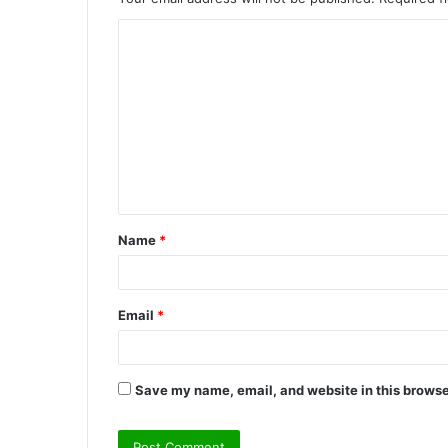
C
o
m
m
e
n
t
Name
*
*
Email
*
Save my name, email, and website in this browse