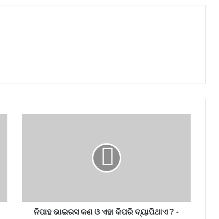
ନିପାହ ଭାଇରସ କଣ ଓ ଏହା କିପରି ବ୍ୟାପିଥାଏ ? -