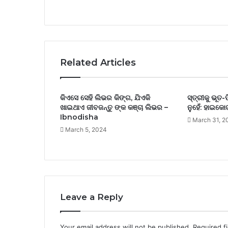
Related Articles
କିଏସେ ସେହି ଲିଭର କିଙ୍ଗ, ଯିଏକି
ସ୍ତ୍ରୀକୁ ଭୂତ-
ଖାଇଥାଏ ଜୀବଜନ୍ତୁ ଙ୍କ କଞ୍ଚା ଲିଭର –
ନୁହେଁ: ହାଇକୋ
Ibnodisha
March 31, 2
March 5, 2024
Leave a Reply
Your email address will not be published.
Required f