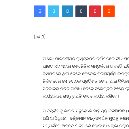
Facebook
Twitter
LinkedIn
Tumblr
Pinterest
Reddit
[ad_1]
ମାଲେ: ମାଳଦ୍ବୀପର ରାଷ୍ଟ୍ରପତି ନିର୍ବାଚନରେ ଚୀନ୍-ସ
ଭାରତ ସହ ଏହାର ରଣନୈତିକ ସମ୍ପର୍କରେ ଅବନତି ଘଟି
କ୍ଷମତାରେ ଥିବା ବେଳେ କେତେକ ବିଳାସପୂର୍ଣ୍ଣ ଉପକୂଳ 
ନିର୍ବାଚନରେ ସେ ୫୪.୦୬ ପ୍ରତିଶତ ଭୋଟ ପାଇ ନିର୍ବାଚ
ସରକାରର ପତନ ଘଟିଛି। ତେବେ ନଭେମ୍ବର ୧୭ରେ ନୂଆ 
କାର୍ଯ୍ୟକାରୀ ରାଷ୍ଟ୍ରପତି ଭାବେ କାର୍ଯ୍ୟ କରିବେ।
ମାଳଦ୍ବୀପକୁ ଭାରତ ସବୁବେଳେ ସାହାଯ୍ୟ କରିଆସିଛି। ସ
ରଖି ଆସିଥିଲେ। ବର୍ତ୍ତମାନ ଚୀନ୍-ସମର୍ଥକ ମୁଇଜୁ କ୍
ସମ୍ପର୍କରେ ଅବନତି ଘଟିପାରେ ବୋଲି ଆଶଙ୍କା କରାଯ