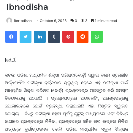
Ibnodisha
ibn-odisha
October 6, 2023
0
3
1 minute read
Facebook
Twitter
LinkedIn
Tumblr
Pinterest
Reddit
WhatsApp
[ad_1]
କଟକ: ଓଡ଼ିଶା ମାଧ୍ୟମିକ ଶିକ୍ଷା ପରିଷଦ(ବୋର୍ଡ଼) ଦ୍ୱାରା ଦଶମ ଶ୍ରେଣୀର
ଅର୍ଦ୍ଧବାର୍ଷିକ ପରୀକ୍ଷା ବର୍ତ୍ତମାନ ଚାଲୁଥିଲା ବେଳେ ଏହି ପରୀକ୍ଷା ପାଇଁ
ମାଧ୍ୟମିକ ଶିକ୍ଷା ପରିଷଦ (ବୋର୍ଡ଼) ପ୍ରଶ୍ନପତ୍ର ପ୍ରସ୍ତୁତ କରି ସମସ୍ତ
ବିଦ୍ୟାଳୟକୁ ପଠାଇଛି । ପ୍ରଶ୍ନପତ୍ରର ପ୍ୟାକେଟିଂ, ପ୍ରଶ୍ନପତ୍ରକୁ
ଯୋଗାଇବାରେ ଯେଉଁ ବ୍ୟବସ୍ଥା କରାଯାଇଛି ଏହା ନିଶ୍ଚିତ ସ୍ୱାଗତ
ଯୋଗ୍ୟ । କିନ୍ତୁୁ ପରୀକ୍ଷା ହେବା ପୂର୍ବରୁ ୟୁଟୁବ୍ ମାଧ୍ୟମରେ ଏବଂ ବିଭିନ୍ନ
ଜାଗାରେ ପ୍ରଶ୍ନପତ୍ର ମିଳିବା, ପ୍ରଶ୍ନପତ୍ର ସହିତ ତାର ଉତ୍ତର ମିଳିବା
ଅତ୍ୟନ୍ତ ଦୁର୍ଭାଗ୍ୟଜନକ ବୋଲି ଓଡ଼ିଶା ମାଧ୍ୟମିକ ସ୍କୁଲ ଶିକ୍ଷକ