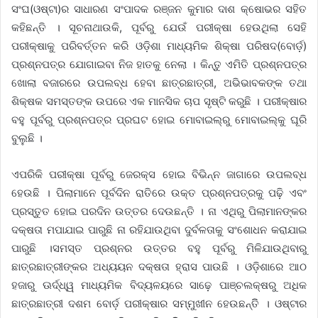
ସଂଘ(ଓଷ୍ଟା)ର ସାଧାରଣ ସଂପାଦକ ରଞ୍ଜନ କୁମାର ଦାଶ କ୍ଷୋଭର ସହିତ
କହିଛନ୍ତି । ସୂଚନାଥାଉକି, ପୂର୍ବରୁ ଯେଉଁ ପରୀକ୍ଷା ହେଉଥିଲା ସେହି
ପରୀକ୍ଷାକୁ ପରିବର୍ତ୍ତନ କରି ଓଡ଼ିଶା ମାଧ୍ୟମିକ ଶିକ୍ଷା ପରିଷଦ(ବୋର୍ଡ଼)
ପ୍ରଶ୍ନପତ୍ର ଯୋଗାଇବା ନିଜ ହାତକୁ ନେଲା । କିନ୍ତୁ ଏମିତି ପ୍ରଶ୍ନପତ୍ର
ଖୋଲା ବଜାରରେ ଉପଲବ୍ଧ ହେବା ଛାତ୍ରଛାତ୍ରୀ, ଅଭିଭାବକଙ୍କ ତଥା
ଶିକ୍ଷକ ସମସ୍ତଙ୍କ ଉପରେ ଏକ ମାନସିକ ଚାପ ସୃଷ୍ଟି କରୁଛି । ପରୀକ୍ଷାର
ବହୁ ପୂର୍ବରୁ ପ୍ରଶ୍ନପତ୍ର ପ୍ରଘଟ ହୋଇ ମୋବାଇଲ୍‌ରୁ ମୋବାଇଲ୍‌କୁ ଘୂରି
ବୁଲୁଛି ।
ଏପରିକି ପରୀକ୍ଷା ପୂର୍ବରୁ ଜେରକ୍ସ ହୋଇ ବିଭିନ୍ନ ଜାଗାରେ ଉପଲବ୍ଧ
ହେଉଛି । ପିଲାମାନେ ପୂର୍ବଦିନ ରାତିରେ ଉକ୍ତ ପ୍ରଶ୍ନପତ୍ରକୁ ପଢ଼ି ଏବଂ
ପ୍ରସ୍ତୁତ ହୋଇ ପରଦିନ ଉତ୍ତର ଦେଉଛନ୍ତି । ନା ଏଥିରୁ ପିଲାମାନଙ୍କର
ଦକ୍ଷତା ମପାଯାଇ ପାରୁଛି ନା ରହିଯାଉଥିବା ଦୁର୍ବଳତାକୁ ସଂଶୋଧନ କରାଯାଇ
ପାରୁଛି ।ସମସ୍ତ ପ୍ରଶ୍ନର ଉତ୍ତର ବହୁ ପୂର୍ବରୁ ମିଳିଯାଉଥିବାରୁ
ଛାତ୍ରଛାତ୍ରୀଙ୍କର ଅଧ୍ୟୟନ ଦକ୍ଷତା ହ୍ରାସ ପାଉଛି । ଓଡ଼ିଶାରେ ଆଠ
ହଜାରୁ ଊର୍ଦ୍ଧ୍ୱ ମାଧ୍ୟମିକ ବିଦ୍ୟଳୟରେ ସାଢ଼େ ପାଞ୍ଚଲକ୍ଷରୁ ଅଧିକ
ଛାତ୍ରଛାତ୍ରୀ ଦଶମ ବୋର୍ଡ଼ ପରୀକ୍ଷାର ସମ୍ମୁଖୀନ ହେଉଛନ୍ତିି । ଓଷ୍ଟାର