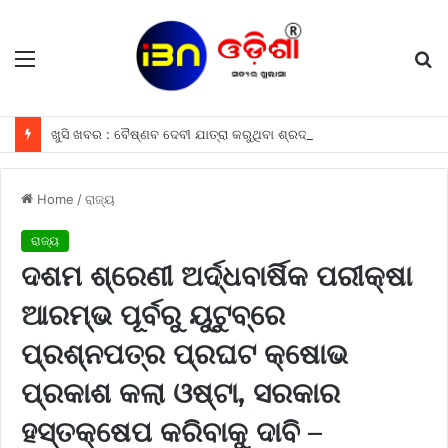
Menu
S
fo
ଖୁସି ଖବର : ବୈଷ୍ଣବ ଦେବୀ ଯାତ୍ରା କରୁଥିବା ଶ୍ରଦ୍ଧାଳୁମାନଙ୍କୁ ଫ୍ରୀରେ ମିଳିବ ଏହି ସବୁ ଖାସ ସୁବିଧା ଗୁଡିକ
Home
/
ରାଜ୍ୟ
ରାଜ୍ୟ
ଦଶମ ଶ୍ରେଣୀ ଅର୍ଦ୍ଧବାର୍ଷିକ ପରୀକ୍ଷା
ଆରମ୍ଭ ପୂର୍ବରୁ ୟୁଟୁବ୍‌ରେ
ପ୍ରଶ୍ନପତ୍ର ପ୍ରଘଟ କ୍ଷୋଭ
ପ୍ରକାଶ କଲା ଓଷ୍ଟା, ସରକାର
ହସ୍ତକ୍ଷେପ କରିବାକୁ ଦାବି –