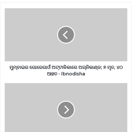
ମୁମ୍ବାଇର ଗୋରେଗାଓଁ ଅଟ୍ଟାଳିକାରେ ଅଗ୍ନିକାଣ୍ଡ; ୭ ମୃତ, ୪୦
ଆହତ - Ibnodisha