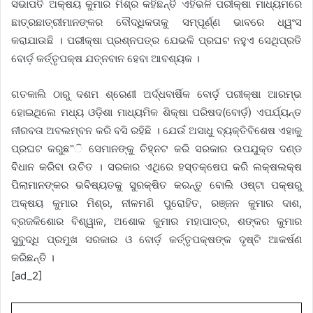
ସଭାପତି ଅକ୍ଷୟ କୁମାର ମିଶ୍ର କହିଛନ୍ତିି ଏହିଭଳି ପରୀକ୍ଷା ମାଧ୍ୟମରେ
ଛାତ୍ରଛାତ୍ରୀମାନଙ୍କର ବୌଦ୍ଧିକତାକୁ ସମ୍ପୂର୍ଣ୍ଣ ଭାବରେ ଧ୍ୱଂସ
କରାଯାଉଛି । ପରୀକ୍ଷା ପ୍ରଶ୍ନପତ୍ର ଯେଭଳି ପ୍ରଘଟ ନହୁଏ ସେଥିପ୍ରତି
ବୋର୍ଡ଼ କର୍ତ୍ତୃପକ୍ଷ ଯତ୍ନବାନ ହେବା ଆବଶ୍ୟକ ।
ଗତକାଲି ଠାରୁ ଦଶମ ଶ୍ରେଣୀ ଅର୍ଦ୍ଧବାର୍ଷିକ ବୋର୍ଡ଼ ପରୀକ୍ଷା ଆରମ୍ଭ
ହୋଇଥିଲେ ମଧ୍ୟ ଓଡ଼ିଶା ମାଧ୍ୟମିକ ଶିକ୍ଷା ପରିଷଦ(ବୋର୍ଡ଼) ଏପର୍ଯ୍ୟନ୍ତ
ନୀରବତା ଅବଲମ୍ବନ କରି ବସି ରହିଛି । ଯେଉଁ ଅସାଧୁ ବ୍ୟକ୍ତିବିଶେଷ ଏହାକୁ
ପ୍ରଘଟ କରୁଛ”ି ସେମାନଙ୍କୁ ଚିହ୍ନଟ କରି ସରକାର ଉପଯୁକ୍ତ ଦଣ୍ଡ
ବିଧାନ କରିବା ଉଚିତ । ସରକାର ଏଥିରେ ହସ୍ତକ୍ଷେପ କରି ଲକ୍ଷଲକ୍ଷ
ପିଲାମାନଙ୍କର ଭବିଷ୍ୟତକୁ ସୁରକ୍ଷିତ କରନ୍ତୁ ବୋଲି ଓଷ୍ଟା ପକ୍ଷରୁ
ଅକ୍ଷୟ କୁମାର ମିଶ୍ର, ନୀଳମଣି ପୁରୋହିତ, ରଞ୍ଜନ କୁମାର ଦାଶ,
ବ୍ରଜକିଶୋର ବିଶ୍ୱାଳ, ଅଶୋକ କୁମାର ମହାପାତ୍ର, ଶଙ୍କର କୁମାର
ସୁବୁଦ୍ଧି ପ୍ରମୁଖ ସରକାର ଓ ବୋର୍ଡ଼ କର୍ତ୍ତୃପକ୍ଷଙ୍କ ଦୃଷ୍ଟି ଆକର୍ଷଣ
କରିଛନ୍ତି ।
[ad_2]