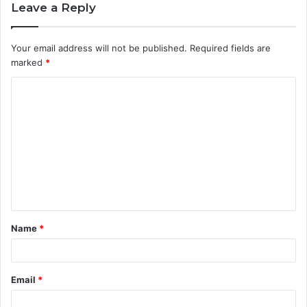
Leave a Reply
Your email address will not be published.
Required fields are
marked
*
C
o
m
m
e
n
t
Name
*
*
Email
*