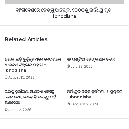
ବାଂଲାଦେଶରେ ଡେଙ୍ଗୁ ଆତଙ୍କ, ୧୦୦୦ରୁ ଊର୍ଦ୍ଧ୍ୱ ମୃତ -
Ibnodisha
Related Articles
ଝରକା ତାଡ଼ି ଦୁର୍ବୃତ୍ତମାନେ ନେଇଗଲେ
୧୨ ଘଣ୍ଟିଆ ଢେଙ୍କାନାଳ ବନ୍ଦ:
୫ ଲକ୍ଷ ଟଙ୍କାର ଗହଣା –
July 25, 2022
Ibnodisha
August 15, 2023
ଘରକୁ ଦୁର୍ଭାଗ୍ୟ ଆଣିଦିଏ ଏହିସବୁ
ମର୍ମନ୍ତୁଦ ସଡକ ଦୁର୍ଘଟଣା: ୫ ଗୁରୁତର
ଛୋଟ କଥା, କେବେ ବି କରନ୍ତୁ ନାହିଁ
– Ibnodisha
ଅଣଦେଖା
February 5, 2024
June 12, 2026