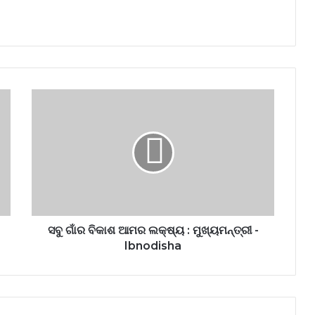
ସବୁ ଗାଁର ବିକାଶ ଆମର ଲକ୍ଷ୍ୟ : ମୁଖ୍ୟମନ୍ତ୍ରୀ -
Ibnodisha