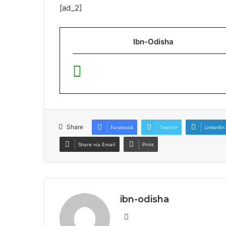
[ad_2]
Ibn-Odisha
Share
Facebook
Twitter
LinkedIn
Share via Email
Print
ibn-odisha
Website