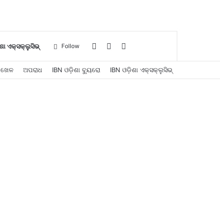
Log
Sidebar
Search
ଶା ଏକ୍ସକ୍ଲୁସିଭ୍
Follow
ଖେଳ
ଅପରାଧ
IBN ଓଡ଼ିଶା ବ୍ୟୁରୋ
IBN ଓଡ଼ିଶା ଏକ୍ସକ୍ଲୁସିଭ୍
In
for