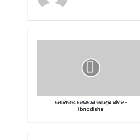
ମୋବାଇଲ ନେଇଗଲା ଜଣଙ୍କ ଜୀବନ -
Ibnodisha