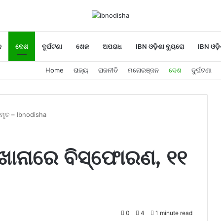
ନ
ଦେଶ
ଦୁର୍ଘଟଣା
ଖେଳ
ଅପରାଧ
IBN ଓଡ଼ିଶା ବ୍ୟୁରୋ
IBN ଓଡ଼ି
Home
ରାଜ୍ୟ
ରାଜନୀତି
ମନୋରଞ୍ଜନ
ଦେଶ
ଦୁର୍ଘଟଣା
ମୃତ – Ibnodisha
ରଖାନାରେ ବିସ୍ଫୋରଣ, ୧୧
0
4
1 minute read