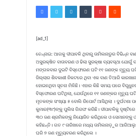
Facebook
Twitter
LinkedIn
Tumblr
Pinterest
Reddit
[ad_1]
ଚେନ୍ନାଇ: ଆଗକୁ ଦୀପାବଳି ଥିବାରୁ ତାମିଲନାଡୁର ବିଭିନ୍
ଅସୁରକ୍ଷିତ ବାତାବରଣ ଓ ଢିଲା ସୁରକ୍ଷା ବ୍ୟବସ୍ଥା ଯୋଗୁଁ ବ
ମଙ୍ଗଳବାର ଦୁଇଟି ବିସ୍ଫୋରଣ ଘଟି ୧୧ ଜଣଙ୍କ ମୃତ୍ୟୁ ଘଟି
ଜିଲ୍ଲାର ଶିବକାଶୀ ନିକଟରେ ଥିବା ଏକ ବାଣ ତିଆରି କାରଖ
ହୋଇନଥିବା ସୂଚନା ମିଳିଛି। ଏହାର କିଛି ସମୟ ପରେ ବିରୁଧୁ
ବିସ୍ଫୋରଣ ଘଟିଥିଲା, ଯେଉଁଥିରେ ୧୧ ଜଣଙ୍କର ମୃତ୍ୟୁ ଘଟିଥିଲ
ମୃତକଙ୍କ ସଂଖ୍ୟା ୫ ବୋଲି ରିପୋର୍ଟ ଆସିଥିଲା । ଦୁର୍ଘଟଣା 
କୁମାର(୩୯)ଙ୍କୁ ପୁଲିସ ଗିରଫ କରିଛି। ଦୀପାବଳିକୁ ଦୃଷ୍ଟିରେ 
୩୦ ଜଣ ଶ୍ରମିକଙ୍କୁ ନିୟୋଜିତ କରିଥିଲେ ଓ ସେମାନଙ୍କୁ 
କହିଛନ୍ତି। ଗତ ୯ ତାରିଖରେ ମଧ୍ୟ ତାମିଲନାଡ଼ୁର ଆରିଆଲୁ
ଘରି ୭ ଜଣ ମୃତ୍ୟୁବରଣ କରିଥିଲେ ।