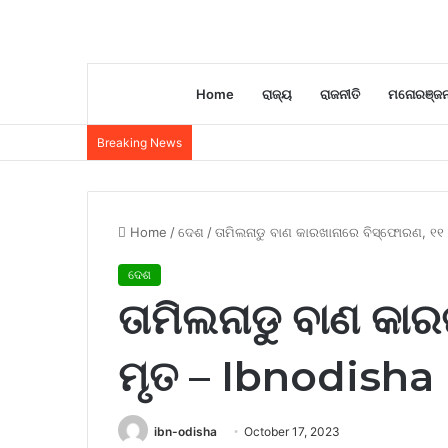
Home
ରାଜ୍ୟ
ରାଜନୀତି
ମନୋରଞ୍ଜ
Breaking News
Home
/
ଦେଶ
/
ତାମିଲନାଡୁ ବାଣ କାରଖାନାରେ ବିସ୍ଫୋରଣ, ୧୧ 
ଦେଶ
ତାମିଲନାଡୁ ବାଣ କା
ମୃତ – Ibnodisha
ibn-odisha
October 17, 2023