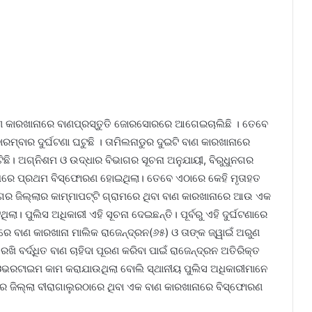
ନ ବାଣ କାରଖାନାରେ ବାଣପ୍ରସ୍ତୁତି ଜୋରସୋରରେ ଆଗେଇଚାଲିଛି । ତେବେ
ାରମ୍ବାର ଦୁର୍ଘଟଣା ଘଟୁଛି । ତାମିଲନାଡୁର ଦୁଇଟି ବାଣ କାରଖାନାରେ
ଛି। ଅଗ୍ନିଶମ ଓ ଉଦ୍ଧାର ବିଭାଗର ସୂଚନା ଅନୁଯାୟୀ, ବିରୁଧୁନଗର
ାନାରେ ପ୍ରଥମ ବିସ୍ଫୋରଣ ହୋଇଥିଲା। ତେବେ ଏଠାରେ କେହି ମୃତାହତ
ନଗର ଜିଲ୍ଲାର କାମ୍ମାପଟ୍ଟି ଗ୍ରାମରେ ଥିବା ବାଣ କାରଖାନାରେ ଆଉ ଏକ
ା। ପୁଲିସ ଅଧିକାରୀ ଏହି ସୂଚନା ଦେଇଛନ୍ତି। ପୂର୍ବରୁ ଏହି ଦୁର୍ଘଟଣାରେ
ପରେ ବାଣ କାରଖାନା ମାଲିକ ରାଜେନ୍ଦ୍ରନ(୬୫) ଓ ତାଙ୍କ ଜ୍ୱାଇଁ ଅରୁଣ
ରଖି ବର୍ଦ୍ଧିତ ବାଣ ଚାହିଦା ପୂରଣ କରିବା ପାଇଁ ରାଜେନ୍ଦ୍ରନ ଅତିରିକ୍ତ
ଓଭରଟାଇମ କାମ କରାଯାଉଥିଲା ବୋଲି ସ୍ଥାନୀୟ ପୁଲିସ ଅଧିକାରୀମାନେ
ର ଜିଲ୍ଲା ବୀରାଗାଲୁରଠାରେ ଥିବା ଏକ ବାଣ କାରଖାନାରେ ବିସ୍ଫୋରଣ