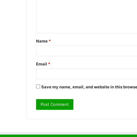
m
e
n
t
Name
*
*
Email
*
Save my name, email, and website in this browse