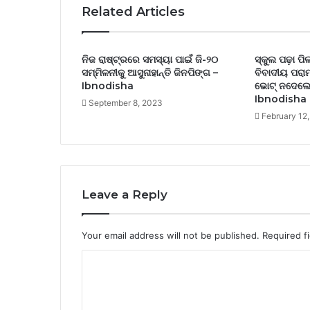
Related Articles
ନିଜ ରାଷ୍ଟ୍ରରେ ସମସ୍ୟା ପାଇଁ ଜି-୨୦
ସ୍କୁଲ ପଢ଼ା ପି
ସମ୍ମିଳନୀକୁ ଆସୁନାହାନ୍ତି ଜିନପିଙ୍ଗ –
ବିବାଦୀୟ ପରାମ
Ibnodisha
ଭୋଟ୍ ନଦେଲେ
Ibnodisha
September 8, 2023
February 12
Leave a Reply
Your email address will not be published.
Required f
C
o
m