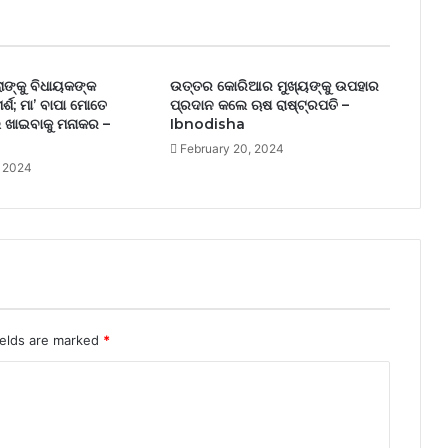
ଲାଙ୍କୁ ବିଧାୟକଙ୍କ
ଉତ୍ତର କୋରିଆର ମୁଖ୍ୟଙ୍କୁ ଉପହାର
ର୍ଶ; ମା’ ବାପା ମୋତେ
ପ୍ରଦାନ କଲେ ଋଷ ରାଷ୍ଟ୍ରପତି –
 ଖାଇବାକୁ ମନାକର –
Ibnodisha
February 20, 2024
, 2024
ields are marked
*