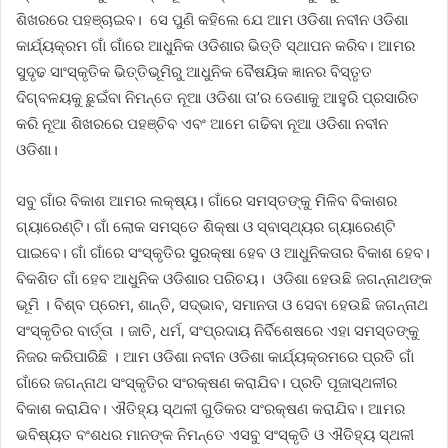
ଶିଖରରେ ପହଞ୍ଚାଇବ। ସେ ପୁଣି କହିଲେ ଯେ ଆମ ଓଡିଶା ନବୀନ ଓଡିଶା
କାର୍ଯ୍ୟକ୍ରମ ଗାଁ ଗାଁରେ ଆଧୁନିକ ଓଡିଶାର ଭିତ୍ତି ସ୍ଥାପନ କରିବ। ଆମର
ସୁଦୃଢ ସାଂସ୍କୃତିକ ଭିତ୍ତିଭୂମିରୁ ଆଧୁନିକ ବୈଷୟିକ ଜ୍ଞାନର ବିସ୍ତୃତ
ଦିଗ୍‌ବଳୟକୁ ଛୁଇଁବା ନିମନ୍ତେ ନୂଆ ଓଡିଶା ତା’ର ଡେଣାକୁ ଆହୁରି ପ୍ରସାରିତ
କରି ନୂଆ ଶିଖରରେ ପହଞ୍ଚିବ ଏବଂ ଆମେ ଗଢିବା ନୂଆ ଓଡିଶା ନବୀନ
ଓଡିଶା।
ସବୁ ଗାଁର ବିକାଶ ଆମର ଲକ୍ଷ୍ୟ। ଗାଁରେ ସମସ୍ତଙ୍କୁ ମିଳିବ ବିକାଶର
ଗ୍ୟାରେଣ୍ଟି। ଗାଁ ଲୋକ ସମସ୍ତେ ଶିକ୍ଷା ଓ ସ୍ବାସ୍ଥ୍ୟର ଗ୍ୟାରେଣ୍ଟି
ପାଇବେ। ଗାଁ ଗାଁରେ ସଂସ୍କୃତିର ସୁରକ୍ଷା ହେବ ଓ ଆଧୁନିକତାର ବିକାଶ ହେବ।
ବିକଶିତ ଗାଁ ହେବ ଆଧୁନିକ ଓଡିଶାର ପରିଚୟ। ଓଡିଶା ହେଉଛି ଜଗନ୍ନାଥଙ୍କ
ଭୂମି । ବିଶ୍ବ ପ୍ରେମ, ଶାନ୍ତି, ସଦ୍‌ଭାବ, ସମାନତା ଓ ସେବା ହେଉଛି ଜଗନ୍ନାଥ
ସଂସ୍କୃତିର ବାର୍ତ୍ତା । ଜାତି, ଧର୍ମ, ସଂପ୍ରଦାୟ ନିର୍ବିଶେଷରେ ଏହା ସମସ୍ତଙ୍କୁ
ନିଜର କରିପାରିଛି । ଆମ ଓଡିଶା ନବୀନ ଓଡିଶା କାର୍ଯ୍ୟକ୍ରମରେ ପ୍ରତି ଗାଁ
ଗାଁରେ ଜଗନ୍ନାଥ ସଂସ୍କୃତିର ସଂରକ୍ଷଣ କରାଯିବ। ପ୍ରତି ପୂଜାସ୍ଥଳୀର
ବିକାଶ କରାଯିବ। ଐତିହ୍ୟ ସ୍ଥଳୀ ଗୁଡିକର ସଂରକ୍ଷଣ କରାଯିବ। ଆମର
ଭବିଷ୍ୟତ ବଂଶଧର ମାନଙ୍କ ନିମନ୍ତେ ଏସବୁ ସଂସ୍କୃତି ଓ ଐତିହ୍ୟ ସ୍ଥଳୀ