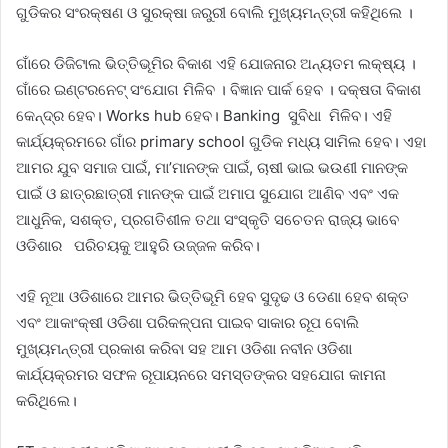
ଗୁଡିକର ସଂରକ୍ଷଣ ଓ ସୁରକ୍ଷା ଜରୁରୀ ବୋଲି ମୁଖ୍ୟମନ୍ତ୍ରୀ କହିଥିଲେ ।
ଗାଁରେ ଡିଜିଟାଲ ଭିତ୍ତିଭୂମିର ବିକାଶ ଏହି ଯୋଜନାର ଅନ୍ୟତମ ଲକ୍ଷ୍ୟ ।
ଗାଁରେ ଇଣ୍ଟରନେଟ୍‌ ସଂଯୋଗ ମିଳିବ । ବିଜ୍ଞାନ ପାର୍କ ହେବ । ଦକ୍ଷତା ବିକାଶ
କେନ୍ଦ୍ର ହେବ। Works hub ହେବ। Banking ସୁବିଧା ମିଳିବ। ଏହି
କାର୍ଯ୍ୟକ୍ରମରେ ଗାଁର primary school ଗୁଡିକ ମଧ୍ୟ ସାମିଲ ହେବ। ଏହା
ଆମର ଯୁବ ସମାଜ ପାଇଁ, ମା’ମାନଙ୍କ ପାଇଁ, ଚାଷୀ ଭାଇ ଭଉଣୀ ମାନଙ୍କ
ପାଇଁ ଓ ଛାତ୍ରଛାତ୍ରୀ ମାନଙ୍କ ପାଇଁ ଅମାପ ସୁଯୋଗ ଆଣିବ ଏବଂ ଏକ
ଆଧୁନିକ, ସଶକ୍ତ, ପ୍ରଗତିଶୀଳ ତଥା ସଂସ୍କୃତି ସଚେତନ ରାଜ୍ୟ ଭାବେ
ଓଡିଶାର ପରିଚୟକୁ ଆହୁରି ଉଜ୍ଜଳ କରିବ।
ଏହି ନୂଆ ଓଡିଶାରେ ଆମର ଭିତ୍ତିଭୂମି ହେବ ସୁଦୃଢ ଓ ଡେଣା ହେବ ଶକ୍ତ
ଏବଂ ଆକାଂକ୍ଷୀ ଓଡିଶା ପରିକଳ୍ପନା ପାଇବ ସାକାର ରୂପ ବୋଲି
ମୁଖ୍ୟମନ୍ତ୍ରୀ ପ୍ରକାଶ କରିବା ସହ ଆମ ଓଡିଶା ନବୀନ ଓଡିଶା
କାର୍ଯ୍ୟକ୍ରମର ସଫଳ ରୂପାୟନରେ ସମସ୍ତଙ୍କର ସହଯୋଗ କାମନା
କରିଥିଲେ।