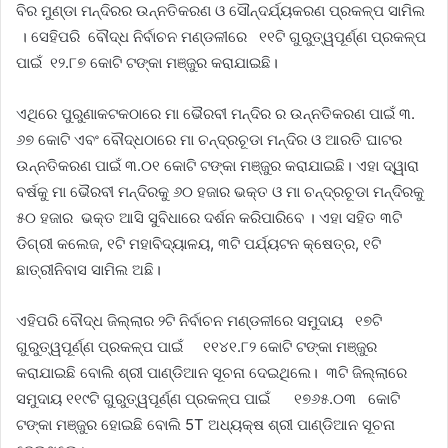
ବିର ମୁଣ୍ଡା ମନ୍ଦିରର ଉନ୍ନତିକରଣ ଓ ସୌନ୍ଦର୍ଯ୍ୟକରଣ ପ୍ରକଳ୍ପ ସାମିଲ
। ସେହିପରି ବୌଦ୍ଧ ନିର୍ବାଚନ ମଣ୍ଡଳୀରେ ୧୧ଟି ଗୁରୁତ୍ୱପୂର୍ଣ୍ଣ ପ୍ରକଳ୍ପ
ପାଇଁ ୧୨.୮୭ କୋଟି ଟଙ୍କା ମଞ୍ଜୁର କରାଯାଇଛି।
ଏଥିରେ ପୁରୁଣାକଟକଠାରେ ମା ଭୈରବୀ ମନ୍ଦିର ର ଉନ୍ନତିକରଣ ପାଇଁ ୩.
୬୭ କୋଟି ଏବଂ ବୌଦ୍ଧଠାରେ ମା ଚନ୍ଦ୍ରଚୂଡା ମନ୍ଦିର ଓ ଆରତି ଘାଟର
ଉନ୍ନତିକରଣ ପାଇଁ ୩.୦୧ କୋଟି ଟଙ୍କା ମଞ୍ଜୁର କରାଯାଇଛି। ଏହା ଦ୍ୱାରା
ବର୍ଷକୁ ମା ଭୈରବୀ ମନ୍ଦିରକୁ ୬୦ ହଜାର ଭକ୍ତ ଓ ମା ଚନ୍ଦ୍ରଚୂଡା ମନ୍ଦିରକୁ
୫୦ ହଜାର ଭକ୍ତ ଆସି ସୁବିଧାରେ ଦର୍ଶନ କରିପାରିବେ । ଏହା ସହିତ ୩ଟି
ଡିଗ୍ରୀ କଲେଜ, ୧ଟି ମହାବିଦ୍ୟାଳୟ, ୩ଟି ପର୍ଯ୍ୟଟନ କ୍ଷେତ୍ର, ୧ଟି
ଛାତ୍ରୀନିବାସ ସାମିଲ ଅଛି।
ଏହିପରି ବୌଦ୍ଧ ଜିଲ୍ଲାର ୨ଟି ନିର୍ବାଚନ ମଣ୍ଡଳୀରେ ସମୁଦାୟ ୧୭ଟି
ଗୁରୁତ୍ୱପୂର୍ଣ୍ଣ ପ୍ରକଳ୍ପ ପାଇଁ ୧୧୪୧.୮୨ କୋଟି ଟଙ୍କା ମଞ୍ଜୁର
କରାଯାଇଛି ବୋଲି ଶ୍ରୀ ପାଣ୍ଡିଆନ ସୂଚନା ଦେଇଥିଲେ। ୩ଟି ଜିଲ୍ଲାରେ
ସମୁଦାୟ ୧୧୯ଟି ଗୁରୁତ୍ୱପୂର୍ଣ୍ଣ ପ୍ରକଳ୍ପ ପାଇଁ ୧୭୬୫.୦୩ କୋଟି
ଟଙ୍କା ମଞ୍ଜୁର ହୋଇଛି ବୋଲି 5T ଅଧ୍ୟକ୍ଷ ଶ୍ରୀ ପାଣ୍ଡିଆନ ସୂଚନା