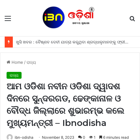
Menu
S
fo
ଖୁସି ଖବର : ବୈଷ୍ଣବ ଦେବୀ ଯାତ୍ରା କରୁଥିବା ଶ୍ରଦ୍ଧାଳୁମାନଙ୍କୁ ଫ୍ରୀରେ ମିଳିବ ଏହି ସବୁ ଖାସ ସୁବିଧା ଗୁଡିକ
Home
/
ରାଜ୍ୟ
ରାଜ୍ୟ
ଆମ ଓଡିଶା ନବୀନ ଓଡିଶା ଦ୍ୱାଦଶ
ଦିନରେ ସୁନ୍ଦରଗଡ, ଢେଙ୍କାନାଳ ଓ
ବୌଦ୍ଧ ଜିଲ୍ଲାରେ ଶୁଭାରମ୍ଭ କଲେ
ମୁଖ୍ୟମନ୍ତ୍ରୀ – Ibnodisha
ibn-odisha
November 8, 2023
0
1
6 minutes read