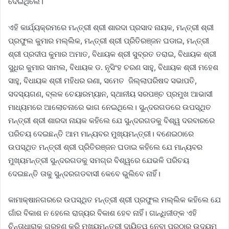
ଦେଇଥିଲେ।
ଏହି କାର୍ଯ୍ୟକ୍ରମରେ ମନ୍ତ୍ରୀ ଶ୍ରୀ ଶାରଦା ପ୍ରସାଦ ନାୟକ, ମନ୍ତ୍ରୀ ଶ୍ରୀ
ପ୍ରଫୁଲ କୁମାର ମଲ୍ଲିକ, ମନ୍ତ୍ରୀ ଶ୍ରୀ ପ୍ରିତିରଞ୍ଜନ ଘଡାଇ, ମନ୍ତ୍ରୀ
ଶ୍ରୀ ପ୍ରଦୀପ କୁମାର ଅମାତ, ବିଧାୟକ ଶ୍ରୀ ସୁବ୍ରତ ତରାଇ, ବିଧାୟକ ଶ୍ରୀ
ସୁଧିର କୁମାର ସାମଲ, ବିଧାୟକ ଡ. ନୃସିଂହ ଚରଣ ସାହୁ, ବିଧାୟକ ଶ୍ରୀ ମହେଶ
ସାହୁ, ବିଧାୟକ ଶ୍ରୀ ମହିଧର ରଣା, ସମେତ ଜିଲ୍ଲାପରିଷଦ ସଭାପତି,
ସଦସ୍ୟଗଣ, ବ୍ଲକ ଚେୟାରମ୍ୟାନ, ସ୍ଥାନୀୟ ସରପଞ୍ଚ ପ୍ରମୁଖ ଆଭାସୀ
ମାଧ୍ୟମରେ ଆଲୋଚନାରେ ଭାଗ ନେଇଥିଲେ। ସୁନ୍ଦରଗଡରେ ଉପସ୍ଥିତ
ମନ୍ତ୍ରୀ ଶ୍ରୀ ଶାରଦା ନାୟକ କହିଲେ ଯେ ସୁନ୍ଦରଗଡକୁ ବିଶ୍ୱ ଦରବାରରେ
ପରିଚୟ ଦେଇଛନ୍ତି ଆମ ମାନ୍ୟବର ମୁଖ୍ୟମନ୍ତ୍ରୀ। ବଣେଇଠାରେ
ଉପସ୍ଥିତ ମନ୍ତ୍ରୀ ଶ୍ରୀ ପ୍ରିତିରଞ୍ଜନ ଘଡାଇ କହିଲେ ଯେ ମାନ୍ୟବର
ମୁଖ୍ୟମନ୍ତ୍ରୀ ସୁନ୍ଦରଗଡକୁ ସମଗ୍ର ବିଶ୍ୱରେ ଯେଭଳି ପରିଚୟ
ଦେଇଛନ୍ତି ତାକୁ ସୁନ୍ଦରଗଡବାସୀ କେବେ ଭୁଲିବେ ନାହିଁ।
କାମାକ୍ଷାନଗରରେ ଉପସ୍ଥିତ ମନ୍ତ୍ରୀ ଶ୍ରୀ ପ୍ରଫୁଲ ମଲ୍ଲିକ କହିଲେ ଯେ
ଗାଁର ବିକାଶ ନ ହେଲେ ରାଜ୍ୟର ବିକାଶ ହେବ ନାହିଁ। ଗାନ୍ଧିଜୀଙ୍କ ଏହି
ଚିନ୍ତାଧାରାକୁ ଗ୍ରହଣ କରି ମୁଖ୍ୟମନ୍ତ୍ରୀ ଦାୟିତ୍ୱ ନେବା ପରଠାରୁ ଉଦ୍ୟମ