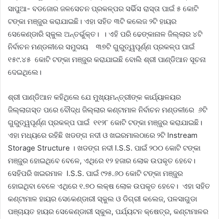
ସାପୁଆ- ବଡଜୋର ଜଳସେଚନ ପ୍ରକଳ୍ପର ସର୍ଭିସ ରାସ୍ତା ପାଇଁ ୫ କୋଟି
ଟଙ୍କା ମଞ୍ଜୁର କରାଯାଇଛି। ଏହା ସହିତ ୩ଟି କଲେଜ ୨ଟି ହାୟର
ସେକେଣ୍ଡାରି ସ୍କୁଲ ଅନ୍ତର୍ଭୁକ୍ତ। । ଏହି ପରି ଢେଙ୍କାନାଳ ଜିଲ୍ଲାର ୪ଟି
ନିର୍ବାଚନ ମଣ୍ଡଳୀରେ ସମୁଦାୟ ୩୭ଟି ଗୁରୁତ୍ୱପୂର୍ଣ୍ଣ ପ୍ରକଳ୍ପ ପାଇଁ
୧୫୯.୪୫ କୋଟି ଟଙ୍କା ମଞ୍ଜୁର କରାଯାଇଛି ବୋଲି ଶ୍ରୀ ପାଣ୍ଡିଆନ ସୂଚନା
ଦେଇଥିଲେ।
ଶ୍ରୀ ପାଣ୍ଡିଆନ କହିଥିଲେ ଯେ ମୁଖ୍ୟମନ୍ତ୍ରୀଙ୍କ କାର୍ଯ୍ୟାଳୟର
ଜିଲ୍ଲାଗସ୍ତ ପରେ ବୌଦ୍ଧ ଜିଲ୍ଲାର କଣ୍ଟାମାଳ ନିର୍ବାଚନ ମଣ୍ଡଳୀରେ ୬ଟି
ଗୁରୁତ୍ୱପୂର୍ଣ୍ଣ ପ୍ରକଳ୍ପ ପାଇଁ ୧୧୨୮ କୋଟି ଟଙ୍କା ମଞ୍ଜୁର କରାଯାଇଛି।
ଏହା ମଧ୍ୟରେ ରହିଛି ଖଡଙ୍ଗ ନଦୀ ଓ ଖଇରମାଲଠାରେ ୨ଟି Instream
Storage Structure । ଖଡଙ୍ଗ ନଦୀ I.S.S. ପାଇଁ ୨୦୦ କୋଟି ଟଙ୍କା
ମଞ୍ଜୁର ହୋଇଥିବେ ବେଳେ, ଏଥିରେ ୧୨ ହଜାର ଲୋକ ଉପକୃତ ହେବେ।
ସେହିପରି ଖଇରମାଳ I.S.S. ପାଇଁ ୯୨୫.୬୦ କୋଟି ଟଙ୍କା ମଞ୍ଜୁର
ହୋଇଥିବା ବେଳେ ଏଥିରେ ୧.୭୦ ଲକ୍ଷ ଲୋକ ଉପକୃତ ହେବେ। ଏହା ସହିତ
କଣ୍ଟାମାଳ ହାୟର ସେକେଣ୍ଡାରୀ ସ୍କୁଲ ଓ ଡିଗ୍ରୀ କଲେଜ, ପଳସାଗୁଡା
ପଞ୍ଚାୟତ ହାୟର ସେକେଣ୍ଡାରୀ ସ୍କୁଲ, ପର୍ଯ୍ୟଟନ କ୍ଷେତ୍ର, କଣ୍ଟାମାଳର