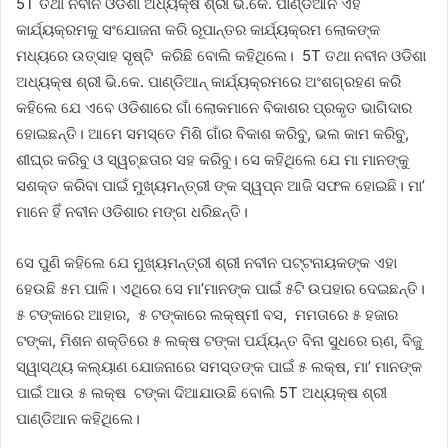
5T ତଥା ନବୀନ ଓଡିଶା ଅଧ୍ୟକ୍ଷ ଶ୍ରୀ ଭି.କେ. ପାଣ୍ଡିଆନ ଏହି
କାର୍ଯ୍ୟକ୍ରମକୁ ସଂଯୋଜନା କରି ରୂପାନ୍ତର କାର୍ଯ୍ୟକ୍ରମ ଲୋକଙ୍କ
ମଧ୍ୟରେ ଉତ୍ସାହ ସୃଷ୍ଟି କରିଛି ବୋଲି କହିଥିଲେ। 5T ତଥା ନବୀନ ଓଡିଶା
ଅଧ୍ୟକ୍ଷ ଶ୍ରୀ ଭି.କେ. ପାଣ୍ଡିଆନ୍ କାର୍ଯ୍ୟକ୍ରମରେ ଅଂଶଗ୍ରହଣ କରି
କହିଲେ ଯେ ଏବେ ଓଡିଶାରେ ଗାଁ ଲୋକମାନେ ବିକାଶର ପ୍ରକୃତ ଭାଗିଦାର
ହୋଇଛନ୍ତି। ଆମେ ସମସ୍ତେ ମିଶି ଗାଁର ବିକାଶ କରିବୁ, ଭଲ କାମ କରିବୁ,
ଶୀଘ୍ର କରିବୁ ଓ ସ୍ୱଚ୍ଛତାର ସହ କରିବୁ। ସେ କହିଥିଲେ ଯେ ମା ମାନଙ୍କୁ
ସଶକ୍ତ କରିବା ପାଇଁ ମୁଖ୍ୟମନ୍ତ୍ରୀ ଙ୍କ ସ୍ୱପ୍ନ ଆଜି ସଫଳ ହୋଇଛି। ମା’
ମାନେ ହିଁ ନବୀନ ଓଡିଶାର ମଙ୍ଗ ଧରିଛନ୍ତି।
ସେ ପୁଣି କହିଲେ ଯେ ମୁଖ୍ୟମନ୍ତ୍ରୀ ଶ୍ରୀ ନବୀନ ପଟ୍ଟନାୟକଙ୍କ ଏହା
ହେଉଛି ୫ମ ପାଳି। ଏଥିରେ ସେ ମା’ମାନଙ୍କ ପାଇଁ ୫ଟି ଉପହାର ଦେଇଛନ୍ତି।
୫ ଟଙ୍କାରେ ଆହାର, ୫ ଟଙ୍କାରେ ଲକ୍ଷ୍ମୀ ବସ, ମମତାରେ ୫ ହଜାର
ଟଙ୍କା, ମିଶନ ଶକ୍ତିରେ ୫ ଲକ୍ଷ ଟଙ୍କା ପର୍ଯ୍ୟନ୍ତ ବିନା ସୁଧରେ ଋଣ, ବିଜୁ
ସ୍ୱାସ୍ଥ୍ୟ କଲ୍ୟାଣ ଯୋଜନାରେ ସମସ୍ତଙ୍କ ପାଇଁ ୫ ଲକ୍ଷ, ମା’ ମାନଙ୍କ
ପାଇଁ ଆଉ ୫ ଲକ୍ଷ ଟଙ୍କା ଦିଆଯାଉଛି ବୋଲି 5T ଅଧ୍ୟକ୍ଷ ଶ୍ରୀ
ପାଣ୍ଡିଆନ କହିଥିଲେ।