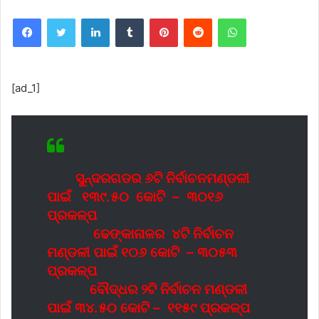
Facebook
Twitter
LinkedIn
Tumblr
Pinterest
Reddit
WhatsApp
[ad_1]
ସୁନ୍ଦରଗଡର ୬ଟି ନିର୍ବାଚନମଣ୍ଡଳୀ
ପାଇଁ ୧୩୯.୫୦ କୋଟି – ୩୦୧୬
ପ୍ରକଳ୍ପ
ଢେଙ୍କାନାଳର ୪ଟି ନିର୍ବାଚନ
ମଣ୍ଡଳୀ ପାଇଁ ୧୦୬ କୋଟି – ୩୦୫୩
ପ୍ରକଳ୍ପ
ବୌଦ୍ଧର ୨ଟି ନିର୍ବାଚନ ମଣ୍ଡଳୀ
ପାଇଁ ୩୪.୫୦ କୋଟି – ୧୧୫୯ ପ୍ରକଳ୍ପ