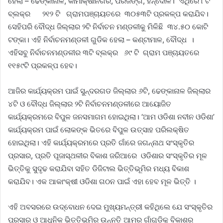
ହେଲା – ଢେଙ୍କାନାଳ, କାମାକ୍ଷାନଗର, ପରଜଙ୍ଗ, ହିନ୍ଦୋଳ। ଏଥିରେ ୮ଟି
ବ୍ଲକ୍‌ର ୨୧୨ ଟି ଗ୍ରାମପଞ୍ଚାୟତରେ ୩୦୫୩ଟି ପ୍ରକଳ୍ପ କରାଯିବ।
ସେହିପରି ବୌଦ୍ଧ ଜିଲ୍ଲାର ୨ଟି ନିର୍ବାଚନ ମଣ୍ଡଳୀକୁ ମିଳିଛି ୩୪.୫୦ କୋଟି
ଟଙ୍କା। ଏହି ନିର୍ବାଚନମଣ୍ଡଳୀ ଗୁଡିକ ହେଲା – କଣ୍ଟାମାଳ, ବୌଦ୍ଧ ।
ଏହିସବୁ ନିର୍ବାଚନମଣ୍ଡଳୀର ୩ଟି ବ୍ଲକ୍‌‌ର ୬୯ ଟି ଗ୍ରାମ ପଞ୍ଚାୟତରେ
୧୧୫୯ଟି ପ୍ରକଳ୍ପ ହେବ।
ଆଜିର କାର୍ଯ୍ୟକ୍ରମ ପାଇଁ ସୁନ୍ଦରଗଡ ଜିଲ୍ଲାର ୬ଟି, ଢେଙ୍କାନାଳ ଜିଲ୍ଲାର
୪ଟି ଓ ବୌଦ୍ଧ ଜିଲ୍ଲାର ୨ଟି ନିର୍ବାଚନମଣ୍ଡଳୀରେ ଆୟୋଜିତ
କାର୍ଯ୍ୟକ୍ରମରେ ବିପୁଳ ଜନସମାଗମ ହୋଇଥିଲା। ‘ଆମ ଓଡିଶା ନବୀନ ଓଡିଶା’
କାର୍ଯ୍ୟକ୍ରମ ପାଇଁ ଲୋକଙ୍କ ଭିତରେ ବିପୁଳ ଉତ୍ସାହ ପରିଲକ୍ଷିତ
ହୋଇଥିଲା। ଏହି କାର୍ଯ୍ୟକ୍ରମରେ ପ୍ରତି ଗାଁରେ ଜଗନ୍ନାଥ ସଂସ୍କୃତିର
ପ୍ରସାର, ପ୍ରତି ପୂଜାସ୍ଥଳୀର ବିକାଶ ଜରିଆରେ ଓଡିଶାର ସଂସ୍କୃତିର ମୂଳ
ଭିତ୍ତିକୁ ସୁଦୃଢ କରାଯିବା ସହିତ ଡିଜିଟାଲ ଭିତ୍ତିଭୂମିର ମଧ୍ୟ ବିକାଶ
କରାଯିବ। ଏକ ଆକାଂକ୍ଷୀ ଓଡିଶା ଗଠନ ପାଇଁ ଏହା ହେବ ମୂଳ ଭିତ୍ତି ।
ଏହି ଅବସରରେ ଉଦ୍‌ବୋଧନ ଦେଇ ମୁଖ୍ୟମନ୍ତ୍ରୀ କହିଥିଲେ ଯେ ସଂସ୍କୃତିର
ପ୍ରସାର ଓ ଆଧୁନିକ ଭିତ୍ତିଭୂମିର ଉନ୍ନତି ଆମର ଗାଁଗୁଡିକୁ ବିକାଶର