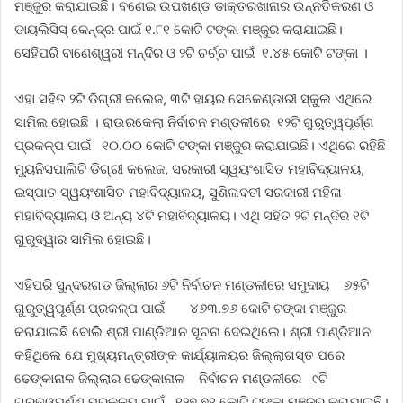
ମଞ୍ଜୁର କରାଯାଇଛି। ବଣେଇ ଉପଖଣ୍ଡ ଡାକ୍ତରଖାନାର ଉନ୍ନତିକରଣ ଓ
ଡାୟଲିସିସ୍ କେନ୍ଦ୍ର ପାଇଁ ୧.୮୧ କୋଟି ଟଙ୍କା ମଞ୍ଜୁର କରାଯାଇଛି।
ସେହିପରି ବାଣେଶ୍ୱରୀ ମନ୍ଦିର ଓ ୨ଟି ଚର୍ଚ୍ଚ ପାଇଁ ୧.୪୫ କୋଟି ଟଙ୍କା ।
ଏହା ସହିତ ୨ଟି ଡିଗ୍ରୀ କଲେଜ, ୩ଟି ହାୟର ସେକେଣ୍ଡାରୀ ସ୍କୁଲ ଏଥିରେ
ସାମିଲ ହୋଇଛି । ରାଉରକେଲା ନିର୍ବାଚନ ମଣ୍ଡଳୀରେ ୧୨ଟି ଗୁରୁତ୍ୱପୂର୍ଣ୍ଣ
ପ୍ରକଳ୍ପ ପାଇଁ ୧୦.୦୦ କୋଟି ଟଙ୍କା ମଞ୍ଜୁର କରାଯାଇଛି। ଏଥିରେ ରହିଛି
ମ୍ୟୁନିସପାଲିଟି ଡିଗ୍ରୀ କଲେଜ, ସରକାରୀ ସ୍ୱୟଂଶାସିତ ମହାବିଦ୍ୟାଳୟ,
ଇସ୍ପାତ ସ୍ୱୟଂଶାସିତ ମହାବିଦ୍ୟାଳୟ, ସୁଶିଳାବତୀ ସରକାରୀ ମହିଳା
ମହାବିଦ୍ୟାଳୟ ଓ ଅନ୍ୟ ୪ଟି ମହାବିଦ୍ୟାଳୟ। ଏଥି ସହିତ ୨ଟି ମନ୍ଦିର ୧ଟି
ଗୁରୁଦ୍ୱାର ସାମିଲ ହୋଇଛି।
ଏହିପରି ସୁନ୍ଦରଗଡ ଜିଲ୍ଲାର ୬ଟି ନିର୍ବାଚନ ମଣ୍ଡଳୀରେ ସମୁଦାୟ ୬୫ଟି
ଗୁରୁତ୍ୱପୂର୍ଣ୍ଣ ପ୍ରକଳ୍ପ ପାଇଁ ୪୬୩.୭୬ କୋଟି ଟଙ୍କା ମଞ୍ଜୁର
କରାଯାଇଛି ବୋଲି ଶ୍ରୀ ପାଣ୍ଡିଆନ ସୂଚନା ଦେଇଥିଲେ। ଶ୍ରୀ ପାଣ୍ଡିଆନ
କହିଥିଲେ ଯେ ମୁଖ୍ୟମନ୍ତ୍ରୀଙ୍କ କାର୍ଯ୍ୟାଳୟର ଜିଲ୍ଲାଗସ୍ତ ପରେ
ଢେଙ୍କାନାଳ ଜିଲ୍ଲାର ଢେଙ୍କାନାଳ ନିର୍ବାଚନ ମଣ୍ଡଳୀରେ ୯ଟି
ଗୁରୁତ୍ୱପୂର୍ଣ୍ଣ ପ୍ରକଳ୍ପ ପାଇଁ ୧୨୭.୭୧ କୋଟି ଟଙ୍କା ମଞ୍ଜୁର କରାଯାଇଛି।