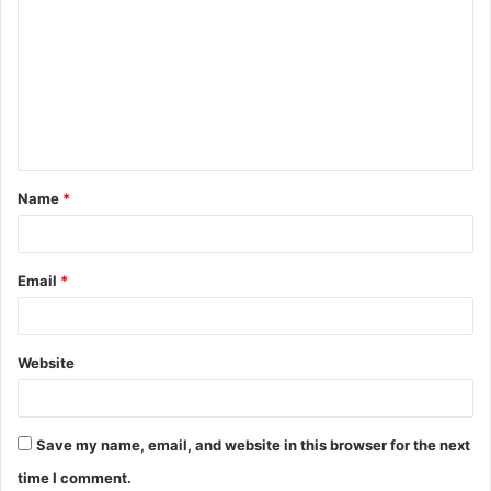
o
m
m
e
n
t
Name
*
*
Email
*
Website
Save my name, email, and website in this browser for the next
time I comment.