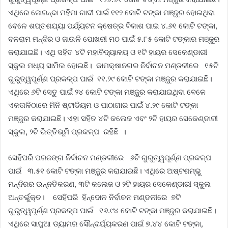
ଏଥିରେ ଜୋରନ୍ଦା ମହିମା ଗାଦୀ ପାଇଁ ୧୧୨ କୋଟି ଟଙ୍କା ମଞ୍ଜୁର ହୋଇଥିବା
ବେଳେ ଶପ୍ତଶଯ୍ୟା ପର୍ଯ୍ୟଟନ କ୍ଷେତ୍ର ବିକାଶ ପାଇ ୪.୬୧ କୋଟି ଟଙ୍କା,
ବଳରାମ ମନ୍ଦିର ଓ ଜାଉଳି ପୋଖରୀ ମଠ ପାଇଁ ୫.୮୫ କୋଟି ଟଙ୍କାର ମଞ୍ଜୁର
କରାଯାଇଛି। ଏଥି ସହିତ ୪ଟି ମହାବିଦ୍ୟାଳୟ ଓ ୧ଟି ହାୟର ସେକେଣ୍ଡାରୀ
ସ୍କୁଲ ମଧ୍ୟ ସାମିଲ ହୋଇଛି। କାମକ୍ଷାନଗର ନିର୍ବାଚନ ମଣ୍ଡଳୀରେ ୧୫ଟି
ଗୁରୁତ୍ୱପୂର୍ଣ୍ଣ ପ୍ରକଳ୍ପ ପାଇଁ ୧୧.୨୯ କୋଟି ଟଙ୍କା ମଞ୍ଜୁର କରାଯାଇଛି।
ଏଥିରେ ୬ଟି ସେତୁ ପାଇଁ ୨୪ କୋଟି ଟଙ୍କା ମଞ୍ଜୁର କରାଯାଇଥିବା ବେଳେ
ଏକତାଳିଠାରେ ମିନି ଷ୍ଟାଡିୟମ ଓ ପାଠାଗାର ପାଇଁ ୪.୨୯ କୋଟି ଟଙ୍କା
ମଞ୍ଜୁର କରାଯାଇଛି। ଏହା ସହିତ ୪ଟି କଲେଜ ଏବଂ ୨ଟି ହାୟର ସେକେଣ୍ଡାରୀ
ସ୍କୁଲ, ୨ଟି ଭିତ୍ତିଭୂମି ପ୍ରକଳ୍ପ ରହିଛି ।
ସେହିପରି ପରଜଙ୍ଗ ନିର୍ବାଚନ ମଣ୍ଡଳୀରେ ୬ଟି ଗୁରୁତ୍ୱପୂର୍ଣ୍ଣ ପ୍ରକଳ୍ପ
ପାଇଁ ୩.୫୧ କୋଟି ଟଙ୍କା ମଞ୍ଜୁର କରାଯାଇଛି। ଏଥିରେ ଅଷ୍ଟଶମ୍ଭୁ
ମନ୍ଦିରର ଉନ୍ନତିକରଣ, ୩ଟି କଲେଜ ଓ ୨ଟି ହାୟର ସେକେଣ୍ଡାରୀ ସ୍କୁଲ
ଅନ୍ତର୍ଭୁକ୍ତ। ସେହିପରି ହିନ୍ଦୋଳ ନିର୍ବାଚନ ମଣ୍ଡଳୀରେ ୭ଟି
ଗୁରୁତ୍ୱପୂର୍ଣ୍ଣ ପ୍ରକଳ୍ପ ପାଇଁ ୧୬.୯୪ କୋଟି ଟଙ୍କା ମଞ୍ଜୁର କରାଯାଇଛି।
ଏଥିରେ ସାପୁଆ ଡ୍ୟାମର ସୌନ୍ଦର୍ଯ୍ୟକରଣ ପାଇଁ ୭.୪୪ କୋଟି ଟଙ୍କା,