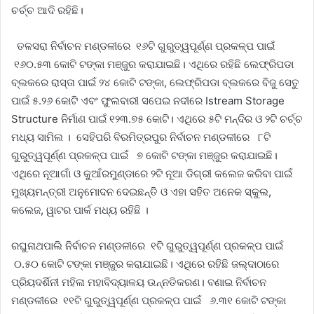
ଚର୍ଚ୍ଚ ଆଦି ରହିଛି।
ତଳସରା ନିର୍ବାଚନ ମଣ୍ଡଳୀରେ ୧୬ଟି ଗୁରୁତ୍ୱପୂର୍ଣ୍ଣ ପ୍ରକଳ୍ପ ପାଇଁ
୧୬୦.୫୩ କୋଟି ଟଙ୍କା ମଞ୍ଜୁର କରାଯାଇଛି। ଏଥିରେ ରହିଛି ଲେଫ୍ରିପଡା
ବ୍ଲକରେ ରାସ୍ତା ପାଇଁ ୨୪ କୋଟି ଟଙ୍କା, ଲେଫ୍ରିପଡା ବ୍ଲକରେ ବିଜୁ ସେତୁ
ପାଇଁ ୫.୨୬ କୋଟି ଏବଂ ଫୁଲବାରୀ ସପେଇ ନଦୀରେ Istream Storage
Structure ନିର୍ମାଣ ପାଇଁ ୧୨୩.୭୫ କୋଟି। ଏଥିରେ ୫ଟି ମନ୍ଦିର ଓ ୨ଟି ଚର୍ଚ୍ଚ
ମଧ୍ୟ ସାମିଲ । ସେହିପରି ବିରମିତ୍ରପୁର ନିର୍ବାଚନ ମଣ୍ଡଳୀରେ ୮ଟି
ଗୁରୁତ୍ୱପୂର୍ଣ୍ଣ ପ୍ରକଳ୍ପ ପାଇଁ ୭ କୋଟି ଟଙ୍କା ମଞ୍ଜୁର କରାଯାଇଛି।
ଏଥିରେ ନୂଆଗାଁ ଓ କୁଆଁରମୁଣ୍ଡାରେ ୨ଟି ନୂଆ ଡିଗ୍ରୀ କଲେଜ କରିବା ପାଇଁ
ମୁଖ୍ୟମନ୍ତ୍ରୀ ଅନୁମୋଦନ ଦେଇଛନ୍ତି ଓ ଏହା ସହିତ ଅନେକ ସ୍କୁଲ,
କଲେଜ, ୱାଟର ପାର୍କ ମଧ୍ୟ ରହିଛି ।
ରଘୁନାଥପାଲି ନିର୍ବାଚନ ମଣ୍ଡଳୀରେ ୧ଟି ଗୁରୁତ୍ୱପୂର୍ଣ୍ଣ ପ୍ରକଳ୍ପ ପାଇଁ
୦.୫୦ କୋଟି ଟଙ୍କା ମଞ୍ଜୁର କରାଯାଇଛି। ଏଥିରେ ରହିଛି ଜଲ୍‌ଦାଠାରେ
ପ୍ରିୟଦର୍ଶିନୀ ମହିଳା ମହାବିଦ୍ୟାଳୟ ଉନ୍ନତିକରଣ। ବଣାଇ ନିର୍ବାଚନ
ମଣ୍ଡଳୀରେ ୧୧ଟି ଗୁରୁତ୍ୱପୂର୍ଣ୍ଣ ପ୍ରକଳ୍ପ ପାଇଁ ୬.୩୧ କୋଟି ଟଙ୍କା