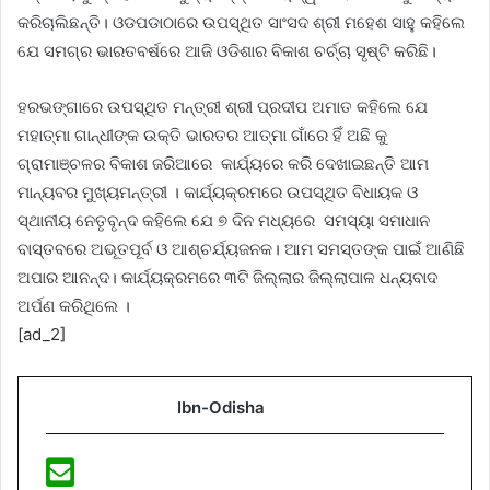
କରିଚାଲିଛନ୍ତି। ଓଡପଡାଠାରେ ଉପସ୍ଥିତ ସାଂସଦ ଶ୍ରୀ ମହେଶ ସାହୁ କହିଲେ
ଯେ ସମଗ୍ର ଭାରତବର୍ଷରେ ଆଜି ଓଡିଶାର ବିକାଶ ଚର୍ଚ୍ଚା ସୃଷ୍ଟି କରିଛି।
ହରଭଙ୍ଗାରେ ଉପସ୍ଥିତ ମନ୍ତ୍ରୀ ଶ୍ରୀ ପ୍ରଦୀପ ଅମାତ କହିଲେ ଯେ
ମହାତ୍ମା ଗାନ୍ଧୀଙ୍କ ଉକ୍ତି ଭାରତର ଆତ୍ମା ଗାଁରେ ହିଁ ଅଛି କୁ
ଗ୍ରାମାଞ୍ଚଳର ବିକାଶ ଜରିଆରେ କାର୍ଯ୍ୟରେ କରି ଦେଖାଇଛନ୍ତି ଆମ
ମାନ୍ୟବର ମୁଖ୍ୟମନ୍ତ୍ରୀ । କାର୍ଯ୍ୟକ୍ରମରେ ଉପସ୍ଥିତ ବିଧାୟକ ଓ
ସ୍ଥାନୀୟ ନେତୃବୃନ୍ଦ କହିଲେ ଯେ ୭ ଦିନ ମଧ୍ୟରେ ସମସ୍ୟା ସମାଧାନ
ବାସ୍ତବରେ ଅଭୂତପୂର୍ବ ଓ ଆଶ୍ଚର୍ଯ୍ୟଜନକ। ଆମ ସମସ୍ତଙ୍କ ପାଇଁ ଆଣିଛି
ଅପାର ଆନନ୍ଦ। କାର୍ଯ୍ୟକ୍ରମରେ ୩ଟି ଜିଲ୍ଲାର ଜିଲ୍ଲାପାଳ ଧନ୍ୟବାଦ
ଅର୍ପଣ କରିଥିଲେ ।
[ad_2]
Ibn-Odisha