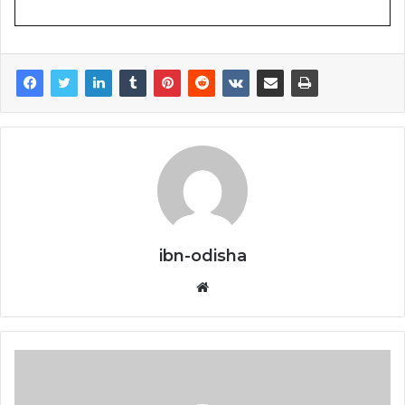
ibn-odisha
Website