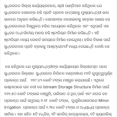
ସୁନ୍ଦରଗଡ ଜିଲ୍ଲା କାର୍ଯ୍ୟକ୍ରମରେ, ଶ୍ରୀ ପାଣ୍ଡିଆନ କହିଥିଲେ ଯେ
ସୁନ୍ଦରଗଡ ଲୋକଙ୍କ ହକି ପ୍ରତି ପ୍ରବଳ ଉତ୍ସାହକୁ ମୁଖ୍ୟମନ୍ତ୍ରୀ ଭଲ
ଭାବରେ ଅନୁଭବ କରିଛନ୍ତି। ସେମାନଙ୍କ ମନୋଭାବକୁ ସମ୍ମାନ ଜଣାଇ ସେ
ସୁନ୍ଦରଗଡରେ ବିଶ୍ୱକପ ହକିର ଆୟୋଜନ କରିଥିଲେ ଏବଂ ଏଥିପାଇଁ ଏକ
ସୁନ୍ଦର ଅନ୍ତର୍ଜାତୀୟ ମାନର ହକି ଷ୍ଟାଡିୟମ ନିର୍ମାଣ କରିଛନ୍ତି। ଏହି
ଷ୍ଟାଡିୟମ ମଧ୍ୟ ରେକର୍ଡ ସମୟରେ ନିର୍ମାଣ ହୋଇଥିଲା। ହକିର ବିକାଶ ପାଇଁ
ସୁନ୍ଦରଗଡର ପ୍ରତି ବ୍ଲକକୁ ଆଷ୍ଟ୍ରୋଟର୍ଫ ମଧ୍ୟ ଦେଇଛନ୍ତି ବୋଲି ସେ
କହିଥିଲେ।
ସେ କହିଥିଲେ ଯେ ମୁଖ୍ୟମନ୍ତ୍ରୀଙ୍କ କାର୍ଯ୍ୟାଳୟର ଜିଲ୍ଲାଗସ୍ତ ପରେ
ସୁନ୍ଦରଗଡ ଜିଲ୍ଲାର ସୁନ୍ଦରଗଡ ନିର୍ବାଚନ ମଣ୍ଡଳୀରେ ୧୭ଟି ଗୁରୁତ୍ୱପୂର୍ଣ୍ଣ
ପ୍ରକଳ୍ପ ପାଇଁ ୨୭୯.୪୨ କୋଟି ଟଙ୍କା ମଞ୍ଜୁର କରାଯାଇଛି। ଏଥିରେ
ଭଷ୍ମାଠାରେ ଇବ ନଦୀ ରେ Istream Storage Structure ନିର୍ମାଣ ପାଇଁ
୨୬୨.୫୦ କୋଟି ଟଙ୍କାର ମଞ୍ଜୁରି, ପାରିଜାତ ଓ ଥିମ୍ ପାର୍କ ଏବଂ ନଗର ବନ
ପ୍ରକଳ୍ପ ପାଇଁ ସମୁଦାୟ ୭.୭୮ କୋଟି ଟଙ୍କା, ଗୁରୁଲିଜୋରଠାରେ Minor
Irrigation ପ୍ରକଳ୍ପ ପାଇଁ ୧.୩୪ କୋଟି ଟଙ୍କା ଓ ଅନ୍ୟାନ୍ୟ ପ୍ରକଳ୍ପ
ସାମିଲ। ଏହା ସହିତ ୫ଟି ମନ୍ଦିର, ୨ଟି ସମଜିଦ୍ କମ୍ପ୍ଲେକ୍ସ, ୧ଟି କ୍ୟାଥଲିକ୍