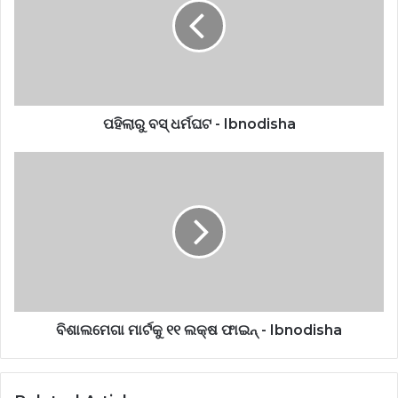
ପହିଲାରୁ ବସ୍ ଧର୍ମଘଟ - Ibnodisha
ବିଶାଲମେଗା ମାର୍ଟକୁ ୧୧ ଲକ୍ଷ ଫାଇନ୍ - Ibnodisha