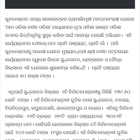
ଭୁବନେଶ୍ବର: ରାଜ୍ୟ ସରକାରଙ୍କର ଗ୍ରାମାଭିମୂଖୀ ମହତ୍ବକାଂକ୍ଷୀ ଯୋଜନା
‘ଆମ ଓଡିଶା ନବୀନ ଓଡିଶା’ ମାଧ୍ୟମରେ ନୂଆ ଓଡିଶା ସଶକ୍ତ ଓଡିଶା
ଗଠନର ଭିତ୍ତିଭୂମିକୁ ସୁଦୃଢ କରିବା ପାଇଁ ଆରମ୍ଭ ହୋଇଛି ଅଭିଯାନ। ଏହି
କାର୍ଯ୍ୟକ୍ରମର ଫୋକସ୍‌ ହେବ ପ୍ରତି ପଞ୍ଚାୟତ, ପ୍ରତି ଗାଁ । ଆଜି
ଭୁବନେଶ୍ବରରୁ ଆଭାସୀ ଯୋଗେ ମୁଖ୍ୟମନ୍ତ୍ରୀ ଶ୍ରୀ ନବୀନ ପଟ୍ଟନାୟକ
କାର୍ଯ୍ୟକ୍ରମର ଦ୍ୱାଦଶ ଦିନରେ ସୁନ୍ଦରଗଡ, ଢେଙ୍କାନାଳ ଓ ବୌଦ୍ଧ
ଜିଲ୍ଲାରେ ଏହି ଯୋଜନାର ଶୁଭାରମ୍ଭ କରିଛନ୍ତି । ପ୍ରତି ପଞ୍ଚାୟତ
ପାଇବେ ୫୦ ଲକ୍ଷ ଟଙ୍କା ।
ଏଥିପାଇଁ ସୁନ୍ଦରଗଡ ଜିଲ୍ଲାର ୬ଟି ନିର୍ବାଚନମଣ୍ଡଳୀକୁ ମିଳିଛି ୧୩୯.୫୦
କୋଟି ଟଙ୍କା । ଏହି ନିର୍ବାଚନମଣ୍ଡଳୀ ଗୁଡିକ ହେଲା ସୁନ୍ଦରଗଡ, ତଳସରା,
ବିରମିତ୍ରପୁର, ରଘୁନାଥପାଲି, ରାଜଗାଙ୍ଗପୁର ଓ ବଣେଇ। ଏହିସବୁ ନିର୍ବାଚନ
ମଣ୍ଡଳୀର ୧୭ଟି ବ୍ଲକ୍‌‌ର ୨୭୯ଟି ଗ୍ରାମ ପଞ୍ଚାୟତରେ ୩୦୧୬ଟି
ପ୍ରକଳ୍ପ ହେବ। ସେହିପରି ଢେଙ୍କାନାଳ ଜିଲ୍ଲାର ୪ଟି ନିର୍ବାଚନମଣ୍ଡଳୀ
ପାଇଁ ୧୦୬ କୋଟି ଟଙ୍କା ମଂଜୁର ହୋଇଛି। ଏହି ନିର୍ବାଚନମଣ୍ଡଳୀ ଗୁଡିକ