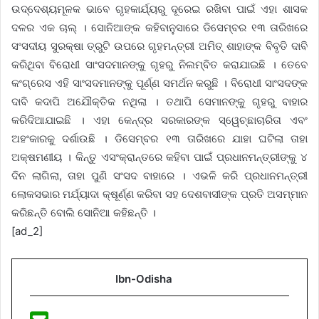
ଉଦ୍ଦେଶ୍ୟମୂଳକ ଭାବେ ଗୃହକାର୍ଯ୍ୟରୁ ଦୂରେଇ ରଖିବା ପାଇଁ ଏହା ଶାସକ
ଦଳର ଏକ ଚାଲ୍ । ସୋନିଆଙ୍କ କହିବାନୁସାରେ ଡିସେମ୍ବର ୧୩ ତାରିଖରେ
ସଂସଦୀୟ ସୁରକ୍ଷା ତ୍ରୁଟି ଉପରେ ଗୃହମନ୍ତ୍ରୀ ଅମିତ୍ ଶାହାଙ୍କ ବିବୃତି ଦାବି
କରିଥିବା ବିରୋଧୀ ସାଂସଦମାନଙ୍କୁ ଗୃହରୁ ନିଲମ୍ବିତ କରାଯାଇଛି । ତେବେ
କଂଗ୍ରେସ ଏହି ସାଂସଦମାନଙ୍କୁ ପୂର୍ଣ୍ଣ ସମର୍ଥନ କରୁଛି । ବିରୋଧୀ ସାଂସଦଙ୍କ
ଦାବି କଦାପି ଅଯୌକ୍ତିକ ନଥିଲା । ତଥାପି ସେମାନଙ୍କୁ ଗୃହରୁ ବାହାର
କରିଦିଆଯାଇଛି । ଏହା କେନ୍ଦ୍ର ସରକାରଙ୍କ ସ୍ୱେଚ୍ଛାଚାରିତା ଏବଂ
ଅହଂକାରକୁ ଦର୍ଶାଉଛି । ଡିସେମ୍ବର ୧୩ ତାରିଖରେ ଯାହା ଘଟିଲା ତାହା
ଅକ୍ଷମଣୀୟ । କିନ୍ତୁ ଏସଂକ୍ରାନ୍ତରେ କହିବା ପାଇଁ ପ୍ରଧାନମନ୍ତ୍ରୀଙ୍କୁ ୪
ଦିନ ଲାଗିଲା, ତାହା ପୁଣି ସଂସଦ ବାହାରେ । ଏଭଳି କରି ପ୍ରଧାନମନ୍ତ୍ରୀ
ଲୋକସଭାର ମର୍ଯ୍ୟାଦା କ୍ଷୂର୍ଣ୍ଣ କରିବା ସହ ଦେଶବାସୀଙ୍କ ପ୍ରତି ଅସମ୍ମାନ
କରିଛନ୍ତି ବୋଲି ସୋନିଆ କହିଛନ୍ତି ।
[ad_2]
Ibn-Odisha