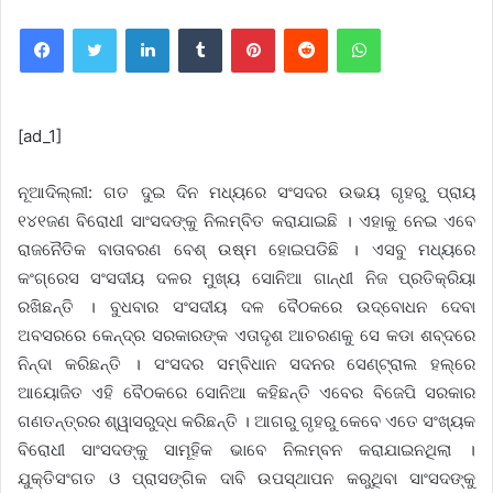
Facebook
Twitter
LinkedIn
Tumblr
Pinterest
Reddit
WhatsApp
[ad_1]
ନୂଆଦିଲ୍ଲୀ: ଗତ ଦୁଇ ଦିନ ମଧ୍ୟରେ ସଂସଦର ଉଭୟ ଗୃହରୁ ପ୍ରାୟ
୧୪୧ଜଣ ବିରୋଧୀ ସାଂସଦଙ୍କୁ ନିଲମ୍ବିତ କରାଯାଇଛି । ଏହାକୁ ନେଇ ଏବେ
ରାଜନୈତିକ ବାତାବରଣ ବେଶ୍ ଉଷ୍ମ ହୋଇପଡିଛି । ଏସବୁ ମଧ୍ୟରେ
କଂଗ୍ରେସ ସଂସଦୀୟ ଦଳର ମୁଖ୍ୟ ସୋନିଆ ଗାନ୍ଧୀ ନିଜ ପ୍ରତିକ୍ରିୟା
ରଖିଛନ୍ତି । ବୁଧବାର ସଂସଦୀୟ ଦଳ ବୈଠକରେ ଉଦ୍‌ବୋଧନ ଦେବା
ଅବସରରେ କେନ୍ଦ୍ର ସରକାରଙ୍କ ଏତାଦୃଶ ଆଚରଣକୁ ସେ କଡା ଶବ୍ଦରେ
ନିନ୍ଦା କରିଛନ୍ତି । ସଂସଦର ସମ୍ବିଧାନ ସଦନର ସେଣ୍ଟ୍ରାଲ ହଲ୍‌ରେ
ଆୟୋଜିତ ଏହି ବୈଠକରେ ସୋନିଆ କହିଛନ୍ତି ଏବେର ବିଜେପି ସରକାର
ଗଣତନ୍ତ୍ରର ଶ୍ୱାସରୁଦ୍ଧ କରିଛନ୍ତି । ଆଗରୁ ଗୃହରୁ କେବେ ଏତେ ସଂଖ୍ୟକ
ବିରୋଧୀ ସାଂସଦଙ୍କୁ ସାମୂହିକ ଭାବେ ନିଲମ୍ବନ କରାଯାଇନଥିଲା ।
ଯୁକ୍ତିସଂଗତ ଓ ପ୍ରାସଙ୍ଗିକ ଦାବି ଉପସ୍ଥାପନ କରୁଥିବା ସାଂସଦଙ୍କୁ