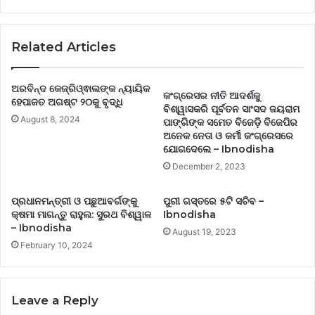
Related Articles
ଅରବିନ୍ଦ କେଜ୍ରିଓ୍ଵାଲଙ୍କ ନ୍ୟାୟିକ
କଂଗ୍ରେସର ନୀତି ଆଦର୍ଶକୁ
ହେପାଜତ ଅଗଷ୍ଟ ୨୦କୁ ବୃଦ୍ଧି
ବିଶ୍ୱାସକରି ପୂର୍ବତନ ସାଂସଦ ଜୟରାମ
August 8, 2024
ପାଙ୍ଗିଙ୍କ ସମେତ ବିଜେଡ଼ି ବିଜେପିର
ଅନେକ ନେତା ଓ କର୍ମୀ କଂଗ୍ରେସରେ
ଯୋଗଦେଲେ – Ibnodisha
December 2, 2023
ପ୍ରଧାନମନ୍ତ୍ରୀ ଓ ପଛୁଆବର୍ଗଙ୍କୁ
ପୁରୀ ଗସ୍ତରେ ୫ଟି ସଚିବ –
କ୍ଷମା ମାଗନ୍ତୁ ରାହୁଲ: ସୁରଥ ବିଶ୍ୱାଳ
Ibnodisha
– Ibnodisha
August 19, 2023
February 10, 2024
Leave a Reply