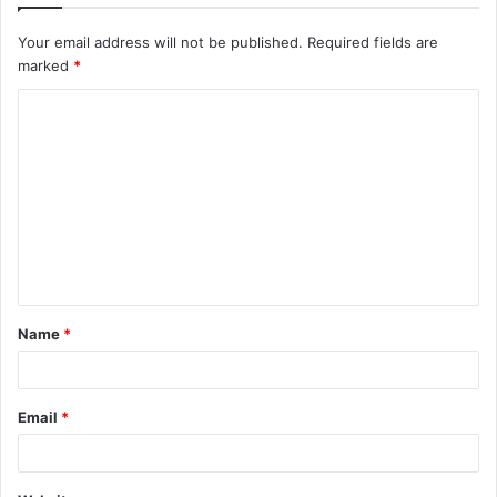
Your email address will not be published.
Required fields are
marked
*
C
o
m
m
e
n
t
Name
*
*
Email
*