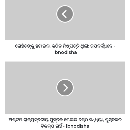
ରୋହିତଙ୍କୁ ହଟାଇବା କଠିନ ନିଷ୍ପତ୍ତି ଥିଲା: ଜୟବର୍ଦ୍ଧନେ -
Ibnodisha
ଅଷ୍ଟମ ରାଜ୍ୟସ୍ତରୀୟ ପୁସ୍ତକ ମେଳାର ୬ଷ୍ଠ ସନ୍ଧ୍ୟା, ପୁସ୍ତକର
ବିକଳ୍ପ ନାହିଁ - Ibnodisha