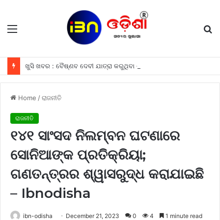
Menu
S
fo
ଖୁସି ଖବର : ବୈଷ୍ଣବ ଦେବୀ ଯାତ୍ରା କରୁଥିବା ଶ୍ରଦ୍ଧାଳୁମାନଙ୍କୁ ଫ୍ରୀରେ ମିଳିବ ଏହି ସବୁ ଖାସ ସୁବିଧା ଗୁଡିକ
Home
/
ରାଜନୀତି
ରାଜନୀତି
୧୪୧ ସାଂସଦ ନିଲମ୍ବନ ଘଟଣାରେ
ସୋନିଆଙ୍କ ପ୍ରତିକ୍ରିୟା;
ଗଣତନ୍ତ୍ରର ଶ୍ୱାସରୁଦ୍ଧ କରାଯାଇଛି
– Ibnodisha
ibn-odisha
December 21, 2023
0
4
1 minute read