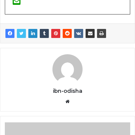
ibn-odisha
Website