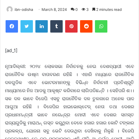
ibn-odisha
March 8, 2024
0
3
2 minutes read
Facebook
Twitter
LinkedIn
Tumblr
Pinterest
Reddit
WhatsApp
[ad_1]
ନୂଆଦିଲ୍ଲୀ: ୨୦୨୪ ଲୋକସଭା ନିର୍ବାଚନକୁ ନେଇ ଦେଶବ୍ୟାପୀ ଏବେ
ରାଜନୈତିକ ଉଷ୍ମ ବାତାବରଣ ରହିଛି । ଏହାରି ମଧ୍ୟରେ ରାଜନୈତିକ
ଦଳଗୁଡିକ ଏବେ ଭୋଟରମାନଙ୍କୁ ବିଭିନ୍ନ ନିର୍ବାଚନୀ ପ୍ରତିଶ୍ରୁତି
ମାଧ୍ୟମରେ ନିଜ ଆଡକୁ ଆକୃଷ୍ଟ କରିବାରେ ଲାଗିପଡିଛନ୍ତି । ସେହିପରି ଶ।।
ସକ ଦଳ ଭାବେ ବିଜେପି ଏସବୁ ରାଜନୈତିକ ଦଳ ତୁଳନାରେ ଅନେକ ପାଦ
ଆଗୁଆ ରହିଛି । ବିଜେପିର ହାଇଭୋଲ୍‌ଟେଜ୍ ନେତା ତଥା ଦେଶର
ପ୍ରଧାନମନ୍ତ୍ରୀ ଭାବେ ନରେନ୍ଦ୍ର ମୋଦୀ ଏବେ ଦେଶର ସମସ୍ତ
ରାଜ୍ୟଗୁଡିକୁ ମାରାଥନ୍ ଗସ୍ତ କରୁଥିବା ବେଳେ ହଜାର ହଜାର କୋଟି ଟଙ୍କାର
ପ୍ରକଳ୍ପ, ଯୋଜନା ସବୁ ଭେଟି ଦେଉଥିବା ଦେଖିବାକୁ ମିଳୁଛି । ବିଜେପି
ନେତୃତ୍ୱାଧୀନ କେନ୍ଦ୍ର ସରକାରଙ୍କ ଏହି ନୀତି ଅନ୍ତର୍ଗତ ମୋଦୀ, ଆଜି