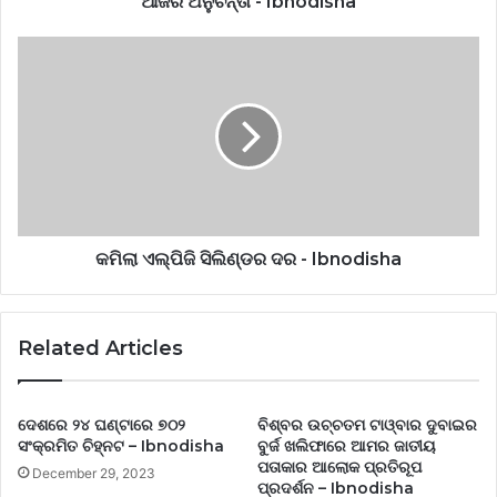
ଆଜିର ଅନୁଚିନ୍ତା - Ibnodisha
କମିଲା ଏଲ୍‌ପିଜି ସିଲିଣ୍ଡର ଦର - Ibnodisha
Related Articles
ଦେଶରେ ୨୪ ଘଣ୍ଟାରେ ୭ଠ୨
ବିଶ୍ବର ଉଚ୍ଚତମ ଟାଓ୍ବାର ଦୁବାଇର
ସଂକ୍ରମିତ ଚିହ୍ନଟ – Ibnodisha
ବୁର୍ଜ ଖଲିଫାରେ ଆମର ଜାତୀୟ
ପତାକାର ଆଲୋକ ପ୍ରତିରୂପ
December 29, 2023
ପ୍ରଦର୍ଶନ – Ibnodisha