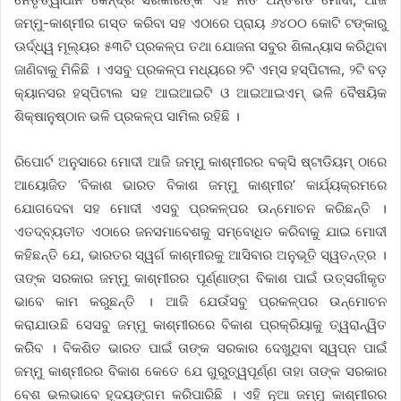
ଜମ୍ମୁ-କାଶ୍ମୀର ଗସ୍ତ କରିବା ସହ ଏଠାରେ ପ୍ରାୟ ୬୪୦୦ କୋଟି ଟଙ୍କାରୁ
ଊର୍ଦ୍ଧ୍ୱ ମୂଲ୍ୟର ୫୩ଟି ପ୍ରକଳ୍ପ ତଥା ଯୋଜନା ସବୁର ଶିଳାନ୍ୟାସ କରିଥିବା
ଜାଣିବାକୁ ମିଳିଛି । ଏସବୁ ପ୍ରକଳ୍ପ ମଧ୍ୟରେ ୨ଟି ଏମ୍ସ ହସ୍ପିଟାଲ, ୨ଟି ବଡ଼
କ୍ୟାନସର ହସ୍ପିଟାଲ ସହ ଆଇଆଇଟି ଓ ଆଇଆଇଏମ୍ ଭଳି ବୈଷୟିକ
ଶିକ୍ଷାନୁଷ୍ଠାନ ଭଳି ପ୍ରକଳ୍ପ ସାମିଲ ରହିଛି ।
ରିପୋର୍ଟ ଅନୁସାରେ ମୋଦୀ ଆଜି ଜମ୍ମୁ କାଶ୍ମୀରର ବକ୍ସି ଷ୍ଟାଡିୟମ୍ ଠାରେ
ଆୟୋଜିତ ‘ବିକାଶ ଭାରତ ବିକାଶ ଜମ୍ମୁ କାଶ୍ମୀର’ କାର୍ଯ୍ୟକ୍ରମରେ
ଯୋଗଦେବା ସହ ମୋଦୀ ଏସବୁ ପ୍ରକଳ୍ପର ଉନ୍ମୋଚନ କରିଛନ୍ତି ।
ଏତଦ୍‌ବ୍ୟତୀତ ଏଠାରେ ଜନସମାବେଶକୁ ସମ୍ବୋଧିତ କରିବାକୁ ଯାଇ ମୋଦୀ
କହିଛନ୍ତି ଯେ, ଭାରତର ସ୍ୱର୍ଗ କାଶ୍ମୀରକୁ ଆସିବାର ଅନୁଭୂତି ସ୍ୱତନ୍ତ୍ର ।
ତାଙ୍କ ସରକାର ଜମ୍ମୁ କାଶ୍ମୀରର ପୂର୍ଣ୍ଣାଙ୍ଗ ବିକାଶ ପାଇଁ ଉତ୍ସର୍ଗୀକୃତ
ଭାବେ କାମ କରୁଛନ୍ତି । ଆଜି ଯେଉଁସବୁ ପ୍ରକଳ୍ପର ଉନ୍ମୋଚନ
କରାଯାଉଛି ସେସବୁ ଜମ୍ମୁ କାଶ୍ମୀରରେ ବିକାଶ ପ୍ରକ୍ରିୟାକୁ ତ୍ୱରାନ୍ୱିତ
କରିିବ । ବିକଶିତ ଭାରତ ପାଇଁ ତାଙ୍କ ସରକାର ଦେଖୁଥିବା ସ୍ୱପ୍ନ ପାଇଁ
ଜମ୍ମୁ କାଶ୍ମୀରର ବିକାଶ କେତେ ଯେ ଗୁରୁତ୍ୱପୂର୍ଣ୍ଣ ତାହା ତାଙ୍କ ସରକାର
ବେଶ ଭଲଭାବେ ହୃଦୟଙ୍ଗମ କରିପାରିଛି । ଏହି ନୂଆ ଜମ୍ମୁ କାଶ୍ମୀରର