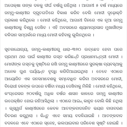
ଅପେକ୍ଷା ତାଙ୍କ ଦଳକୁ ଦୀର୍ଘ ବର୍ଷରୁ ରହିଥିଲା । ଆଗାମୀ ୫ ବର୍ଷ ମଧ୍ୟରେ
ଜମ୍ମୁ-କାଶ୍ମୀର ଦ୍ରୁତଗତିରେ ବିକାଶ କରିବ ବେଲି ମୋଦୀ ଦୃଢ଼ୋକ୍ତି
ପ୍ରକାଶ କରିଥିଲେ । ମୋଦୀ କହିଥିଲେ, ଆଗାମୀ ଦିନରେ ଏକ ନୂଆ ଜମ୍ମୁ
କାଶ୍ମୀରକୁ ବିଶ୍ୱ ଦେଖିବ । ଏହି ଅବସରରେ ଶ୍ୟାମାପ୍ରସାଦ ମୁଖାର୍ଜୀଙ୍କ
ବଳିଦାନ ସମ୍ପର୍କରେ ମଧ୍ୟ ମୋଦୀ କହିବାକୁ ଭୁଲିନଥିଲେ ।
ସୂଚନାଯୋଗ୍ୟ, ଜମ୍ମୁ-କାଶ୍ମୀରରୁ ଧାରା-୩୭୦ ଉଚ୍ଛେଦ ହେବା ପରେ
ପ୍ରଥମ ଥର ପାଇଁ କାଶ୍ମୀର ଗସ୍ତ କରିଛନ୍ତି ପ୍ରଧାନମନ୍ତ୍ରୀ ମୋଦୀ ।
ମୋଦୀଙ୍କ ଗସ୍ତକୁ ଦୃଷ୍ଟିରେ ରଖି ଜମ୍ମୁ କାଶ୍ମୀରରେ ସୁରକ୍ଷା ବ୍ୟବସ୍ଥାକୁ
ଅନେକ ଗୁଣ ପର୍ଯ୍ୟନ୍ତ ବୃଦ୍ଧି କରିଦିଆଯାଇଥିଲା । ତେବେ ଏଠାରେ
ଆୟୋଜିତ ଏକ ଜନସମାବେଶକୁ ସମ୍ବୋଧିତ କରିବା ଅବସରରେ ମୋଦୀ,
ବିରୋଧୀ ଦଳଙ୍କ ଉପରେ ବର୍ଷିବା ମଧ୍ୟ ଦେଖିବାକୁ ମିଳିଛି । ମୋଦୀ କହିଥିଲେ,
କଂଗ୍ରେସର ୭୦ବର୍ଷରୁ ଅଧିକ ବର୍ଷର ଶାସନ କାଳରେ ଜମ୍ମୁ କାଶ୍ମୀର
ଉପେକ୍ଷିତ ହୋଇ ରହିଆସିଥିଲା । ଏଠାରେ ଆଇନ୍ କାନୁନ ବୋଲି କିଛି ନଥିଲା
। ଭୂସ୍ୱର୍ଗ କାଶ୍ମୀରରେ କେବଳ ଆତଙ୍କବାଦଜନିତ ଭୟର ବାତାବରଣ
ବିଚରଣ କରୁଥିଲା । କିନ୍ତୁ ଏବେ ସମୟ ବଦଳିଯାଇଛି । ଆତଙ୍କବାଦ
ବଦଳରେ ଏବେ ଏଠାରେ ସ୍ନେହ, ଭଲପାଇବାର ପରିବେଶ ସୃଷ୍ଟି ହୋଇଛି ।