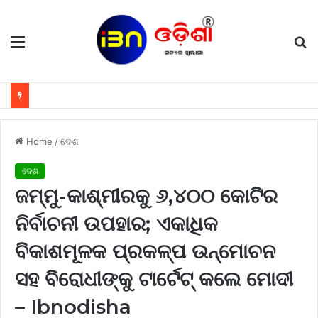
Menu
S
fo
Home
/
ଦେଶ
ଦେଶ
ଜମ୍ମୁ-କାଶ୍ମୀରକୁ ୬,୪୦୦ କୋଟିର
ନିର୍ବାଚନୀ ଉପହାର; ଏକାଧିକ
ବିକାଶମୂଳକ ପ୍ରକଳ୍ପ ଉନ୍ମୋଚନ
ସହ ବିରୋଧୀଙ୍କୁ ଟାର୍ଟେଟ୍ କଲେ ମୋଦୀ
– Ibnodisha