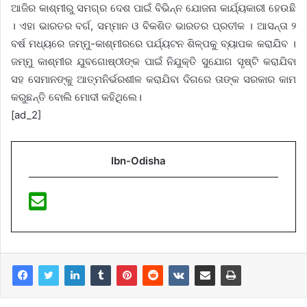
ଆଜିର କାଶ୍ମୀରୁ ସମଗ୍ର ଦେଶ ପାଇଁ ବିଭିନ୍ନ ଯୋଜନା କାର୍ଯ୍ୟକାରୀ ହେଉଛି
। ଏହା ଭାରତର ବର୍ଗ, ସମ୍ମାନ ଓ ବିକଶିତ ଭାରତର ପ୍ରତୀକ । ଆସନ୍ତା ୨
ବର୍ଷ ମଧ୍ୟରେ ଜମ୍ମୁ-କାଶ୍ମୀରରେ ପର୍ଯ୍ୟଟନ ଶିଳ୍ପକୁ ବ୍ୟାପକ କରାଯିବ ।
ଜମ୍ମୁ କାଶ୍ମୀର ଯୁବଗୋଷ୍ଠୀଙ୍କ ପାଇଁ ନିଯୁକ୍ତି ସୁଯୋଗ ସୃଷ୍ଟି କରାଯିବା
ସହ ସେମାନଙ୍କୁ ଆତ୍ମନିର୍ଭରଶୀଳ କରାଯିବା ଦିଗରେ ତାଙ୍କ ସରକାର କାମ
କରୁଛନ୍ତି ବୋଲି ମୋଦୀ କହିଥିଲେ।
[ad_2]
Ibn-Odisha