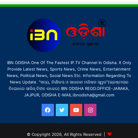
IBN ODISHA One Of The Fastest IP.TV Channel In Odisha. It Only
Provide Latest News, Sports News, Crime News, Entertainment
News, Political News, Social News Etc. Information Regarding To
News Update. "ସତ୍ୟ, ନିର୍ଭୀକତା ଓ ସାଧାରଣ ମଣିଷର ସ୍ୱର"(ଭ୍ରଷ୍ଟାଚାର
ବିରୋଧରେ ସାଲିସ୍ ବିହୀନ ଲଢେଇ) IBN ODISHA REGD.OFFICE-JARAKA,
JAJPUR, ODISHA E-MAIL:ibnodisha@gmail.com
Facebook
Twitter
YouTube
Instagram
© Copyright 2026, All Rights Reserved |