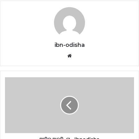
ibn-odisha
Website