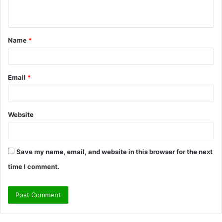
n
t
Name
*
*
Email
*
Website
Save my name, email, and website in this browser for the next
time I comment.