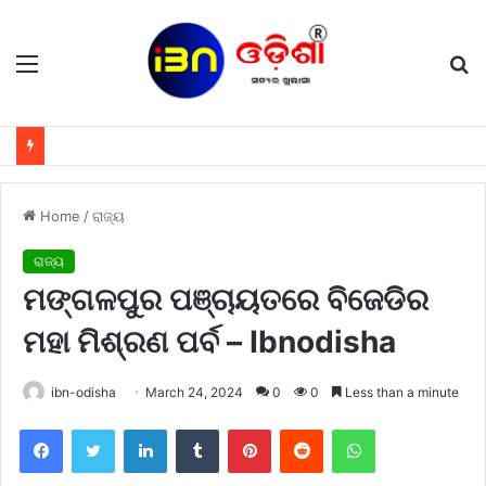
Menu
S
fo
Home
/
ରାଜ୍ୟ
ରାଜ୍ୟ
ମଙ୍ଗଳପୁର ପଞ୍ଚାୟତରେ ବିଜେଡିର
ମହା ମିଶ୍ରଣ ପର୍ବ – Ibnodisha
ibn-odisha
March 24, 2024
0
0
Less than a minute
Facebook
Twitter
LinkedIn
Tumblr
Pinterest
Reddit
WhatsApp