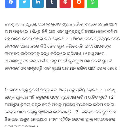
ନମସ୍କାର ବନ୍ଧୁଗଣ, ଅନେକ କଥାର ଧ୍ୟାନ ରଖିବା ସମ୍ଭବ ହୋଇନଥାଏ
ଆମ ପକ୍ଷରେ । କିନ୍ତୁ କିଛି ଖାସ ଏବଂ ଗୁରୁତ୍ବପୂର୍ଣ କଥାର ଧ୍ୟାନ ରଖିବା
ସହ ପାଳନ କରିବା ଦ୍ଵାରା ଭଲ ହୋଇଥାଏ । ଆପଣ ନିଜର ପ୍ରତ୍ୟକ ଦିନର
ଜୀବନରେ ଅଜାଣତରେ କିଛି ଛୋଟ ଭୁଲ କରିବସନ୍ତି ଯାହା ଆପଣଙ୍କ
ଜୀବନରେ ଦାରିଦ୍ରତାକୁ ବୃଦ୍ଧି କରିବାରେ ଲାଗିଥାଏ । ତେଣୁ ଆମେ
ଆପଣଙ୍କୁ ଜଣାଇବା ପାଇଁ ଯାଉଛୁ କେଉଁ ଭୁଲକୁ ଆପଣ କିଭଳି ସୁଧାରୀ
ଜୀବନରେ ଧନ ସମ୍ପତ୍ତି ଏବଂ ସୁଖର ଆଗମନ କରିବା ପାଇଁ ସଫଳ ହେବେ ।
1- ଗଣେଶଙ୍କୁ ତୁଳସୀ ପତ୍ର ଛଡା ଅନ୍ୟ ସବୁ ପ୍ରିୟ ହୋଇଥାଏ । ତେଣୁ
ତାଙ୍କ ପୂଜାରେ ଏହି ତ୍ତୁଳସୀ ପତ୍ର ବ୍ୟବହାର କରିବା ଉଚିତ ନୁହେଁ । 2-
ଅଗାଧୁଆ ତୁଳସୀ ପତ୍ର ତୋଳି ତାହାକୁ ପୂଜାରେ ବ୍ୟବହାର କରିବା ଦ୍ଵାରା
ଦେବତା ମାନେ ତାହାକୁ ସ୍ଵୀକାର କରିନଥାନ୍ତି । 3- ରବିବାର ଦିନ ଦୁବ ଘାସ
ଛିଡାଇବା ଅଶୁଭ ହୋଇଥାଏ । ଏବଂ ଏହିଦିନ କେତକୀ ଫୁଲ ମହାଦେବଙ୍କ
ପୂଜାରେ ଲାଗିନଥାଏ ।