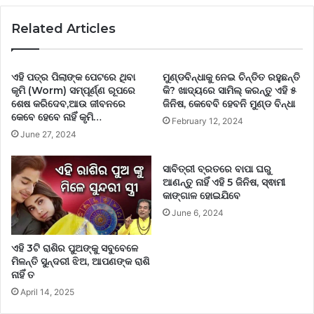
Related Articles
ଏହି ପତ୍ର ପିଲାଙ୍କ ପେଟରେ ଥିବା
ମୁଣ୍ଡବିନ୍ଧାକୁ ନେଇ ଚିନ୍ତିତ ରହୁଛନ୍ତି
କୃମି (Worm) ସମ୍ପୂର୍ଣ୍ଣ ରୂପରେ
କି? ଖାଦ୍ୟରେ ସାମିଲ୍ କରନ୍ତୁ ଏହି ୫
ଶେଷ କରିଦେବ,ଆଉ ଜୀବନରେ
ଜିନିଷ, କେବେବି ହେବନି ମୁଣ୍ଡ ବିନ୍ଧା
କେବେ ହେବେ ନାହିଁ କୃମି…
February 12, 2024
June 27, 2024
ସାବିତ୍ରୀ ବ୍ରତରେ ବାପା ଘରୁ
ଆଣନ୍ତୁ ନାହିଁ ଏହି 5 ଜିନିଷ, ସ୍ଵାମୀ
କାଙ୍ଗାଳ ହୋଇଯିବେ
June 6, 2024
ଏହି 3ଟି ରାଶିର ପୁଅଙ୍କୁ ସବୁବେଳେ
ମିଳନ୍ତି ସୁନ୍ଦରୀ ଝିଅ, ଆପଣଙ୍କ ରାଶି
ନାହିଁ ତ
April 14, 2025