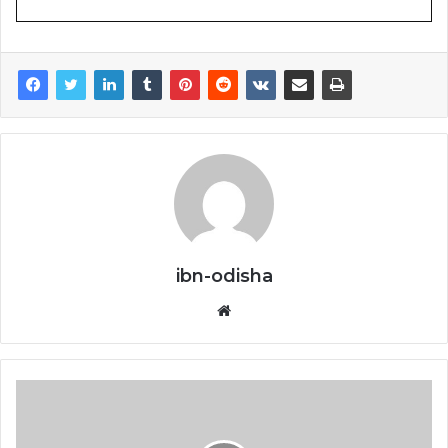
ibn-odisha
Website