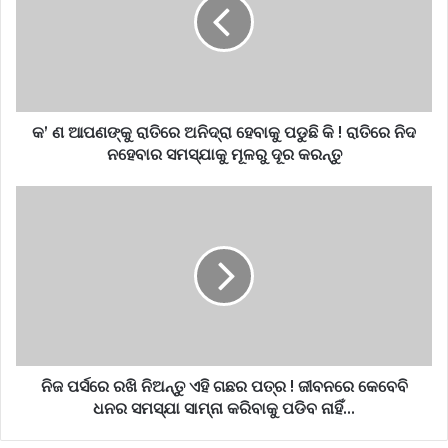
କ’ ଣ ଆପଣଙ୍କୁ ରାତିରେ ଅନିଦ୍ରା ହେବାକୁ ପଡୁଛି କି ! ରାତିରେ ନିଦ
ନହେବାର ସମସ୍ଯାକୁ ମୂଳରୁ ଦୂର କରନ୍ତୁ
ନିଜ ପର୍ସରେ ରଖି ନିଅନ୍ତୁ ଏହି ଗଛର ପତ୍ର ! ଜୀବନରେ କେବେବି
ଧନର ସମସ୍ଯା ସାମ୍ନା କରିବାକୁ ପଡିବ ନାହିଁ…