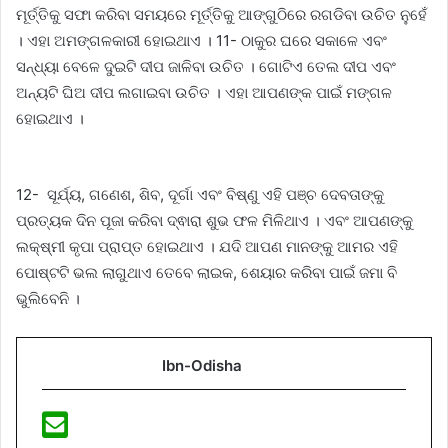
ମୂର୍ତ୍ତିକୁ ସଫା କରିବା ସମୟରେ ମୂର୍ତ୍ତିକୁ ଆଙ୍ଗୁଠିରେ ରଗଡିବା ଉଚିତ ନୁହେଁ
। ଏହା ଅମଙ୍ଗଳକାରୀ ହୋଇଥାଏ । 11- ଠାକୁର ଘରେ ସକାଳେ ଏବଂ
ସନ୍ଧ୍ୟା ବେଳେ ଦୁଇଟି ଦୀପ ଜାଳିବା ଉଚିତ । ଗୋଟିଏ ତେଲ ଦୀପ ଏବଂ
ଅନ୍ୟଟି ଘିଅ ଦୀପ ଲଗାଇବା ଉଚିତ । ଏହା ଆପଣଙ୍କ ପାଇଁ ମଙ୍ଗଳ
ହୋଇଥାଏ ।
12- ସୂର୍ଯ୍ୟ, ଗଣେଶ, ଶିବ, ଦୂର୍ଗା ଏବଂ ବିଷ୍ଣୁ ଏହି ପଞ୍ଚ ଦେବତାଙ୍କୁ
ପ୍ରତ୍ୟକ ଦିନ ପୂଜା କରିବା ଦ୍ଵାରା ଶୁଭ ଫଳ ମିଳିଥାଏ । ଏବଂ ଆପଣଙ୍କୁ
ଲକ୍ଷ୍ମୀ କୃପା ପ୍ରାପ୍ତ ହୋଇଥାଏ । ଯଦି ଆପଣ ମାନଙ୍କୁ ଆମର ଏହି
ପୋଷ୍ଟଟି ଭଲ ଲାଗୁଥାଏ ତେବେ ଲାଇକ, ଶେୟାର କରିବା ପାଇଁ ଜମା ବି
ଭୁଲିବେନି ।
Ibn-Odisha