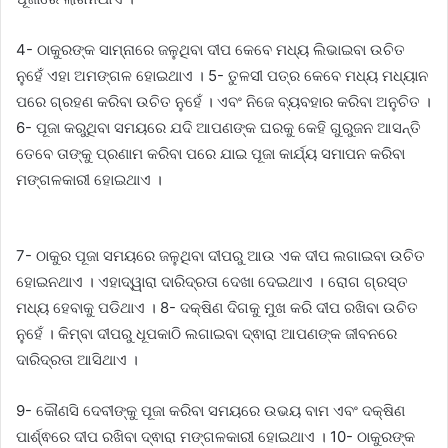
4- ଠାକୁରଙ୍କ ସାମ୍ନାରେ ଜଳୁଥିବା ଦୀପ କେବେ ମଧ୍ୟ ଲିଭାଇବା ଉଚିତ
ନୁହେଁ ଏହା ଅମଙ୍ଗଳ ହୋଇଥାଏ । 5- ତୁଳସୀ ପତ୍ର କେବେ ମଧ୍ୟ ମଧ୍ୟାନ
ପରେ ଗ୍ରହଣ କରିବା ଉଚିତ ନୁହେଁ । ଏବଂ ନିଜେ ବ୍ୟବହାର କରିବା ଅନୁଚିତ ।
6- ପୂଜା କରୁଥିବା ସମୟରେ ଯଦି ଆପଣଙ୍କ ଘରକୁ କେହି ଗୁରୁଜନ ଆସନ୍ତି
ତେବେ ତାଙ୍କୁ ପ୍ରଣାମ କରିବା ପରେ ଯାଇ ପୂଜା କାର୍ଯ୍ୟ ସମାପନ କରିବା
ମଙ୍ଗଳକାରୀ ହୋଇଥାଏ ।
7- ଠାକୁର ପୂଜା ସମୟରେ ଜଳୁଥିବା ଦୀପରୁ ଆଉ ଏକ ଦୀପ ଲଗାଇବା ଉଚିତ
ହୋଇନଥାଏ । ଏହାଦ୍ୱାରା ଦାରିଦ୍ରତା ଦେଖା ଦେଇଥାଏ । ରୋଗ ଗ୍ରସ୍ତ
ମଧ୍ୟ ହେବାକୁ ପଡିଥାଏ । 8- ଦକ୍ଷିଣ ଦିଗକୁ ମୁଖ କରି ଦୀପ ରଖିବା ଉଚିତ
ନୁହେଁ । କିମ୍ବା ଦୀପରୁ ଧୂପକାଠି ଲଗାଇବା ଦ୍ଵାରା ଆପଣଙ୍କ ଜୀବନରେ
ଦାରିଦ୍ରତା ଆସିଥାଏ ।
9- କୌଣସି ଦେବୀଙ୍କୁ ପୂଜା କରିବା ସମୟରେ ଉଭୟ ବାମ ଏବଂ ଦକ୍ଷିଣ
ପାର୍ଶ୍ଵରେ ଦୀପ ରଖିବା ଦ୍ଵାରା ମଙ୍ଗଳକାରୀ ହୋଇଥାଏ । 10- ଠାକୁରଙ୍କ