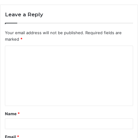
Leave a Reply
Your email address will not be published.
Required fields are
marked
*
C
o
m
m
e
n
t
Name
*
*
Email
*