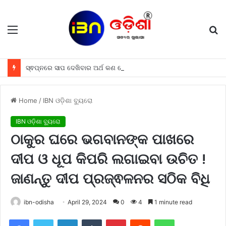
Menu
S
fo
ସ୍ଵପ୍ନରେ ସାପ ଦେଖିବାର ଅର୍ଥ କଣ ହୋଇଥାଏ, ଜାଣନ୍ତୁ
Home
/
IBN ଓଡ଼ିଶା ବ୍ୟୁରୋ
IBN ଓଡ଼ିଶା ବ୍ୟୁରୋ
ଠାକୁର ଘରେ ଭଗବାନଙ୍କ ପାଖରେ
ଦୀପ ଓ ଧୂପ କିପରି ଲଗାଇବା ଉଚିତ !
ଜାଣନ୍ତୁ ଦୀପ ପ୍ରଜ୍ଵଳନର ସଠିକ ବିଧି
ibn-odisha
April 29, 2024
0
4
1 minute read
Facebook
Twitter
LinkedIn
Tumblr
Pinterest
Reddit
WhatsApp