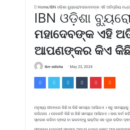
Home
/
IBN ଓଡ଼ିଶା ବ୍ୟୁରୋ
/
ମହାଦେବଙ୍କ ଏହି ଅତିପ୍ରିୟ ମନ୍ତ
IBN ଓଡ଼ିଶା ବ୍ୟୁର
ମହାଦେବଙ୍କ ଏହି ଅତ
ଆପଣଙ୍କର କିଏ କିଛି 
ibn-odisha
May 22, 2024
Facebook
Twitter
LinkedIn
Tumblr
Pinterest
Reddit
ମନୁଷ୍ୟ ଜୀବନରେ କିଛି ନା କିଛି ସମସ୍ଯା ଆସିଥାଏ । ସବୁ ସମସ୍ୟା
କରିଥାଉ । ହେଲେବି କିଛି ନା କିଛି ସମସ୍ଯା ଆସିଥାଏ । ଭଲ କର୍ମ କ
ସ୍ମରଣ କରିବା ଦ୍ଵାରା ବା ଭଗବଙ୍କୁ ଭକ୍ତିର ସହ ପୂଜା କରିବା ଦ୍ଵ
ଜୀବନରେ ଯେତେବୀ ସମସ୍ଯା ଆସୁ ବା ଯେତେ କଷ୍ଟ ଆସୁ ଭଗବଙ୍କୁ ପ୍ର