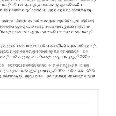
ାରନ୍ତି ନାହିଁ । ସମସ୍ତ ମନୁଷ୍ୟ ମହାଦେବଙ୍କୁ ପୂଜା କରିଥାନ୍ତି ।
୍ତିର ସବୁ ମନସ୍କାମନା ପୂର୍ଣ ହୋଇଥାଏ । ପ୍ରାୟ ଲୋକ ମହାଦେବଙ୍କର ସବୁ
ଳନ କରାଯାଏ । ଶିବଙ୍କ ପୂଜା କରିବା ସମୟରେ ବହୁତ କିଛି ମନ୍ତ୍ର ରହିଛି ସେହି
ଦେବଙ୍କର ସବୁଠାରୁ ପ୍ରିୟ ମନ୍ତ୍ର ହେଉଛି ମହା ମୃତୁଞ୍ଜୟ ମନ୍ତ୍ର ଏହି
ା ଦ୍ଵାରା ମହାଦେବ ସନ୍ତୁଷ୍ଟ ହୋଇଥାନ୍ତି । ଏବଂ ସବୁ ମନସ୍କମାନ ପୂର୍ଣ
ୟ ମନ୍ତ୍ର ଜପ କରାଯାଇଥାଏ । ଯଦି ଆପଣ କୌଣସି ଭୟରେ ପୀଡିତ ଅଛନ୍ତି
ତୁଞ୍ଜୟ ମନ୍ତ୍ର ଜପ କରନ୍ତୁ ଦେଖିବେ ସବୁ ଭୟ ଦୂର ହୋଇଯିବ । ଯଦି
 । ଏହି ମନ୍ତ୍ରକୁ ଜପ କରିବା ଦ୍ଵାରା ସବୁ ରୋଗରୁ ମୁକ୍ତି ମିଳିଯିବ ।
ଯିବ । ବ୍ୟବସାୟରେ କୌଣସି ସମସ୍ଯା ବା ଉନ୍ନତି ଚାହୁଁଛନ୍ତି ତ ଏହି ମହା
ମନ୍ତ୍ର ଦ୍ଵାରା ଅକାଳ ମୃତ୍ୟୁରୁ ମଧ୍ୟ ମୁକ୍ତି ମିଳିବ । ପରିବାରରେ କୌଣସି
ଵାରା ପରିବାରରେ ସୁଖ ସମୃଦ୍ଧି ଆସିବ । ଯଦି ଆପଣଙ୍କୁ ଏହି ପୋଷ୍ଟ ଟି ବ୍ଝାଳ