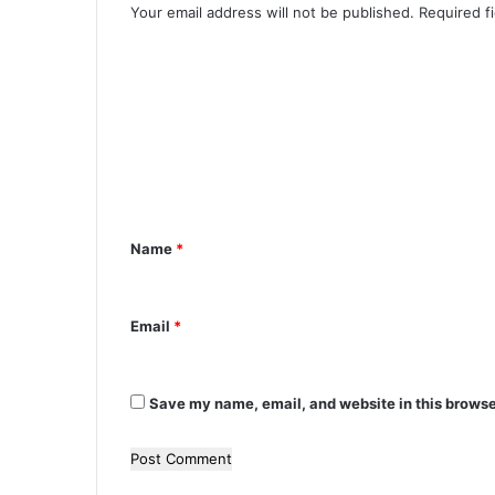
Your email address will not be published.
Required f
C
o
m
m
e
n
Name
*
t
*
Email
*
Save my name, email, and website in this browse