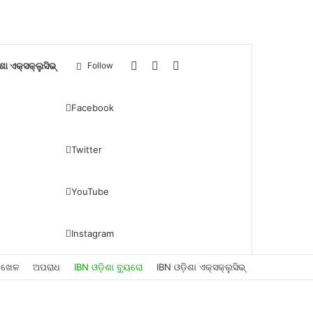
Log
Sidebar
Search
ଶା ଏକ୍ସକ୍ଲୁସିଭ୍
Follow
In
for
Facebook
Twitter
YouTube
Instagram
ଖେଳ
ଅପରାଧ
IBN ଓଡ଼ିଶା ବ୍ୟୁରୋ
IBN ଓଡ଼ିଶା ଏକ୍ସକ୍ଲୁସିଭ୍