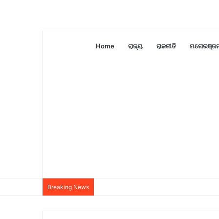
Home
ରାଜ୍ୟ
ରାଜନୀତି
ମନୋରଞ୍ଜ
Breaking News