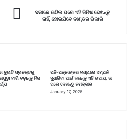
ସକାଳେ ଉଠିଲ ପରେ ଏହି ଜିନିଷ ଦେଖନ୍ତୁ
ନାହିଁ, ହୋଇଯିବେ ଦାଣ୍ଡର ଭିକାରି
 ବ୍ୟୁଟି ପ୍ରଡକ୍ଟକୁ
ପତି-ପତ୍ନୀଙ୍କର ମଧ୍ୟରେ ସମ୍ପର୍କ
ଚାପୁଡ଼ା ମାରି ବଢ଼ାନ୍ତୁ ନିଜ
ସୁଧାରିବା ପାଇଁ କରନ୍ତୁ ଏହି ଉପାୟ, ତା
୍ଯ୍ୟ
ପରେ ଦେଖନ୍ତୁ ଚମତ୍କାର
January 17, 2025