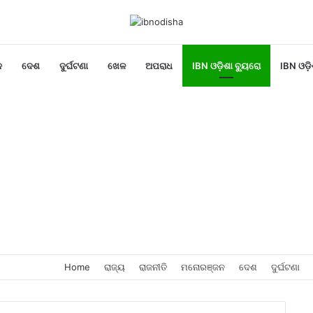
ନ
ଦେଶ
ଦୁର୍ଘଟଣା
ଖେଳ
ଅପରାଧ
IBN ଓଡ଼ିଶା ବ୍ୟୁରୋ
IBN ଓଡ଼ି
Home
ରାଜ୍ୟ
ରାଜନୀତି
ମନୋରଞ୍ଜନ
ଦେଶ
ଦୁର୍ଘଟଣା