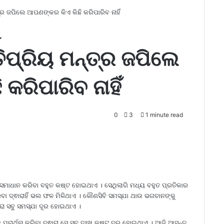
୍ର ଜପିଲେ ଆପଣଙ୍କର କିଏ କିଛି କରିପାରିବ ନାହିଁ
ୋ
ିପ୍ରିୟ ମନ୍ତ୍ର ଜପିଲେ
କରିପାରିବ ନାହିଁ
0
3
1 minute read
କୁ ସମାଧାନ କରିବା ବହୁତ କଷ୍ଟ ହୋଇଥାଏ । ସେଥିଲାଗି ମଧ୍ୟ ବହୁତ ପ୍ରତିକାର
ରିବା ଦ୍ଵାରାହିଁ ଭଲ ଫଳ ମିଳିଥାଏ । କୌଣସିବି ସମସ୍ଯା ଥାଉ ଭଗବାନଙ୍କୁ
ାରା ସବୁ ସମସ୍ଯା ଦୂର ହୋଇଥାଏ ।
ାର୍ଥନା କରିବା ଦ୍ଵାରା ସେ ସବୁ ଦୁଃଖ କଷ୍ଟ ଦୂର ହୋଇଥାଏ । ଆଜି ଆସନ୍ତୁ