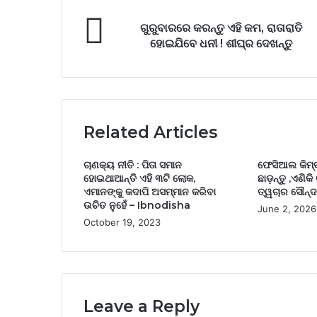
ଗୁରୁବାରରେ କରନ୍ତୁ ଏହି କମ, ରାତାରାତି
ହୋଇଯିବେ ଧନୀ ! ଶୀଘ୍ର ଦେଖନ୍ତୁ
Related Articles
ଚାଣକ୍ୟ ନୀତି : ପିତା ସମାନ
ଫେସିଆଲ କିମ୍ବା
ହୋଇଥାଆନ୍ତି ଏହି ୩ଟି ଲୋକ,
ଛାଡ଼ନ୍ତୁ ,ଏଣିକି 
ଏମାନଙ୍କୁ କଦାପି ଅସମ୍ମାନ କରିବା
ତ୍ୱଚାର ସୌନ୍ଦର
ଉଚିତ ନୁହେଁ – Ibnodisha
June 2, 2026
October 19, 2023
Leave a Reply