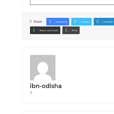
Share
Facebook
Twitter
LinkedIn
Share via Email
Print
ibn-odisha
Website