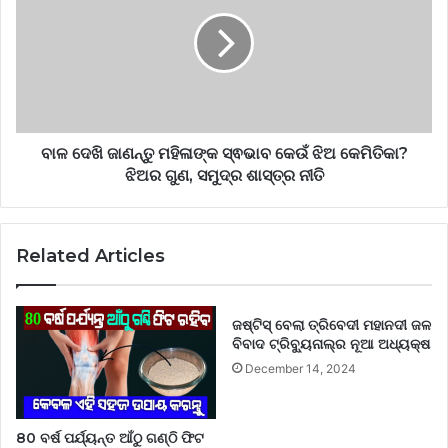
ବାଳ ଦେଖି ଜାଣନ୍ତୁ ମହିଳାଙ୍କ ସ୍ଵଭାବ କେଉଁ ଝିଅ କେମିତିକା?
ଝିଅର ଗୁଣ, ସମୁଦ୍ର ଶାସ୍ତ୍ର ନୀତି
Related Articles
ଜଷ୍ଟିସ୍‌ ବେଲା ତ୍ରିବେଦୀ ମହାନଦୀ ଜଳ
ବିବାଦ ଟ୍ରିବ୍ୟୁନାଲ୍‌ର ନୂଆ ଅଧ୍ୟକ୍ଷ
December 14, 2024
80 ବର୍ଷ ପର୍ଯ୍ୟନ୍ତ ଆଁଠୁ ଗଣ୍ଠି ଫିଟ