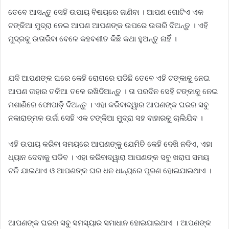
ତେବେ ଆସନ୍ତୁ ସେହି ଉପାୟ ବିଷୟରେ ଜାଣିବା । ଆପଣ ଗୋଟିଏ ଏକ
ଟଙ୍କିଆ ମୁଦ୍ରା ନେଇ ଆପଣ ଆପଣଙ୍କ ଉପରେ ଉତାରି ଦିଅନ୍ତୁ । ଏହି
ମୁଦ୍ରକୁ ଉତାରିବା ବେଳେ କହବଶୀତ କିଛି କଥା ହୁଅନ୍ତୁ ନାହିଁ ।
ଯଦି ଆପଣଙ୍କ ଘରେ କେହି ରୋଗରେ ପଡିଛି ତେବେ ଏହି ଟଙ୍କାକୁ ନେଇ
ଆପଣ ତାହାର ତକିଆ ତଳେ ରଖିଦିଆନ୍ତୁ । ତା ପରଦିନ ସେହି ଟଙ୍କାକୁ ନେଇ
ମଶାଣିରେ ଫୋପାଡ଼ି ଦିଅନ୍ତୁ । ଏହା କରିବାଦ୍ୱାର ଆପଣଙ୍କ ଘରର ସବୁ
ନକାରାତ୍ମକ ଉର୍ଜା ସେହି ଏକ ଟଙ୍କିଆ ମୁଦ୍ରା ସହ ବାହାରକୁ ଚାଲିଯିବ ।
ଏହି ଉପାୟ କରିବା ସମୟରେ ଆପଣଙ୍କୁ ଯେମିତି କେହି ଦେଖି ନଦିଏ, ଏହା
ଧ୍ୟାନ ଦେବାକୁ ପଡିବ । ଏହା କରିବାଦ୍ୱାରା ଆପଣଙ୍କ ସବୁ ଖରାପ ସମୟ
ଟଳି ଯାଇଥାଏ ଓ ଆପଣଙ୍କ ଘର ଧନ ଧାନ୍ୟରେ ପୂରଣ ହୋଇଯାଇଥାଏ ।
ଆପଣଙ୍କ ଘରର ସବୁ ସମସ୍ୟାର ସମାଧାନ ହୋଇଯାଇଥାଏ । ଆପଣଙ୍କ