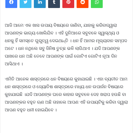
ଆଜି ଆମେ ଏକ ଖାସ ଉପାୟ ବିଷୟରେ ଜାଣିବା, ଯାହାକୁ କରିବାଦ୍ୱାରା
ଆପଣଙ୍କ ଭାଗ୍ୟ ଖୋଲିଯିବ । ଏହି ଦୁନିଆରେ ସବୁବଳେ ସ୍ୱାସ୍ଥ୍ୟ ଓ
ଧନକୁ ହିଁ ସମସ୍ତେ ଗୁରୁତ୍ୱ ଦେଇଥାନ୍ତି । ଧନ ହିଁ ଆମର ମୂଲ୍ୟବାନ ସମ୍ପଦ
ଅଟେ । ଧନ ନଥିଲେ ସବୁ ଜିନିଷ ତୁଚ୍ଛ ଭଳି ଲାଗିଥାଏ । ଯଦି ଆପଣଙ୍କ
ପାଖରେ ଧନ ଅଛି ତେବେ ଆପଣଙ୍କ ପାଇଁ ଗୋଟିଏ ଗୋଟିଏ ନୂଆ ଦିନ
ଆସିଥାଏ ।
ଏମିତି ଆନେକ ଶାସ୍ତ୍ରରେ ଧନ ବିଷୟରେ କୁହାଯାଇଛି । ଏହା ବ୍ୟତୀତ ଆମ
ଧନ ଶାସ୍ତ୍ରରେ ଓ ଜ୍ୟୋତିଷ ଶାସ୍ତ୍ରରେ ମଧ୍ୟ ଧନ ଉପାର୍ଜନ ବିଷୟରେ
କୁହାଯାଇଛି ।ଯଦି ଆପଣଙ୍କ ଘରେ କାହାର ସବୁବଳେ ଦେହ ଖରାପ ହଉଛି ବା
ଆପଣଙ୍କର ବହୁତ ଋଣ ଅଛି ତାହାଲେ ଆପଣ ଏହି ଉପାୟଟିକୁ କରିବା ଦ୍ୱାରା
ଆପଣ ବହୁତ ଧନୀ ହୋଇଯିବେ ।