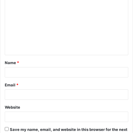
C
o
m
m
e
n
t
Name
*
*
Email
*
Website
Save my name, email, and website in this browser for the next