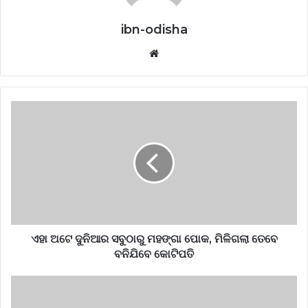
ibn-odisha
Website
ଏହା ଅଟେ ଦୁନିଆର ସବୁଠାରୁ ମହଙ୍ଗା ପୋକ, ମିଳିଗଲା ତେବେ
ବନିଯିବେ କୋଟିପତି