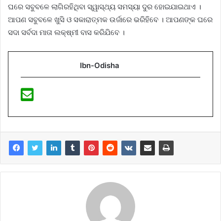
ଘରେ ସବୁବଳେ ଲାଗିରହିଥିବା ସ୍ୱାସ୍ଥ୍ୟ ସମସ୍ୟା ଦୁର ହୋଇଯାଇଥାଏ ।
ଆପଣ ସବୁବଳେ ଖୁସି ଓ ସକାରାତ୍ମକ ଉର୍ଜାରେ ଭରିହିବେ । ଆପଣଙ୍କ ଘରେ
ସଦା ସର୍ବଦା ମାତା ଲକ୍ଷ୍ମୀ ବାସ କରିଯିବେ ।
Ibn-Odisha