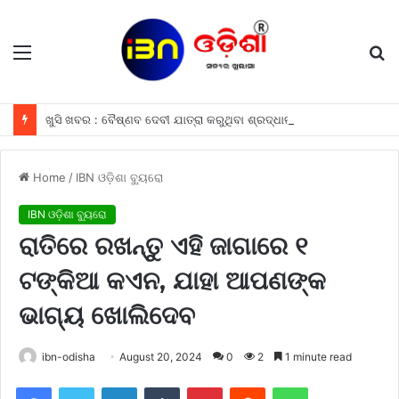
Menu
S
fo
ଖୁସି ଖବର : ବୈଷ୍ଣବ ଦେବୀ ଯାତ୍ରା କରୁଥିବା ଶ୍ରଦ୍ଧାଳୁମାନଙ୍କୁ ଫ୍ରୀରେ ମିଳିବ ଏହି ସବୁ ଖାସ ସୁବିଧା ଗୁଡିକ
Home
/
IBN ଓଡ଼ିଶା ବ୍ୟୁରୋ
IBN ଓଡ଼ିଶା ବ୍ୟୁରୋ
ରାତିରେ ରଖନ୍ତୁ ଏହି ଜାଗାରେ ୧
ଟଙ୍କିଆ କଏନ, ଯାହା ଆପଣଙ୍କ
ଭାଗ୍ୟ ଖୋଲିଦେବ
ibn-odisha
August 20, 2024
0
2
1 minute read
Facebook
Twitter
LinkedIn
Tumblr
Pinterest
Reddit
WhatsApp