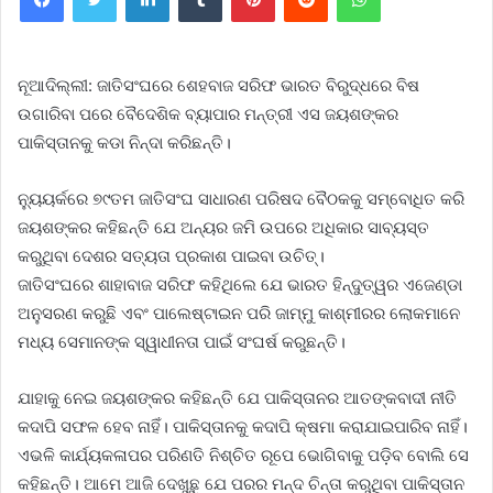
ନୂ
ଆଦିଲ୍ଲୀ: ଜାତିସଂଘରେ ଶେହବାଜ ସରିଫ ଭାରତ ବିରୁଦ୍ଧରେ ବିଷ
ଉଗାରିବା ପରେ ବୈଦେଶିକ ବ୍ୟାପାର ମନ୍ତ୍ରୀ ଏସ ଜୟଶଙ୍କର
ପାକିସ୍ତାନକୁ କଡା ନିନ୍ଦା କରିଛନ୍ତି।
ନ୍ୟୁୟର୍କରେ ୭୯ତମ ଜାତିସଂଘ ସାଧାରଣ ପରିଷଦ ବୈଠକକୁ ସମ୍ବୋଧିତ କରି
ଜୟଶଙ୍କର କହିଛନ୍ତି ଯେ ଅନ୍ୟର ଜମି ଉପରେ ଅଧିକାର ସାବ୍ୟସ୍ତ
କରୁଥିବା ଦେଶର ସତ୍ୟତା ପ୍ରକାଶ ପାଇବା ଉଚିତ୍।
ଜାତିସଂଘରେ ଶାହାବାଜ ସରିଫ କହିଥିଲେ ଯେ ଭାରତ ହିନ୍ଦୁତ୍ୱର ଏଜେଣ୍ଡା
ଅନୁସରଣ କରୁଛି ଏବଂ ପାଲେଷ୍ଟାଇନ ପରି ଜାମ୍ମୁ କାଶ୍ମୀରର ଲୋକମାନେ
ମଧ୍ୟ ସେମାନଙ୍କ ସ୍ୱାଧୀନତା ପାଇଁ ସଂଘର୍ଷ କରୁଛନ୍ତି।
ଯାହାକୁ ନେଇ ଜୟଶଙ୍କର କହିଛନ୍ତି ଯେ ପାକିସ୍ତାନର ଆତଙ୍କବାଦୀ ନୀତି
କଦାପି ସଫଳ ହେବ ନାହିଁ। ପାକିସ୍ତାନକୁ କଦାପି କ୍ଷମା କରାଯାଇପାରିବ ନାହିଁ।
ଏଭଳି କାର୍ଯ୍ୟକଳାପର ପରିଣତି ନିଶ୍ଚିତ ରୂପେ ଭୋଗିବାକୁ ପଡ଼ିବ ବୋଲି ସେ
କହିଛନ୍ତି। ଆମେ ଆଜି ଦେଖୁଛୁ ଯେ ପରର ମନ୍ଦ ଚିନ୍ତା କରୁଥିବା ପାକିସ୍ତାନ