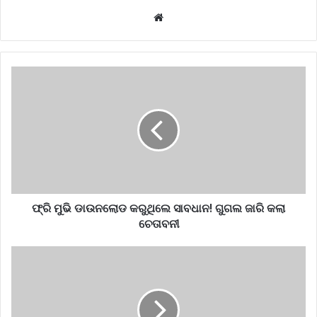
Website
ଫ୍ରି ମୁଭି ଡାଉନଲୋଡ କରୁଥିଲେ ସାବଧାନ! ଗୁଗଲ ଜାରି କଲା
ଚେତାବନୀ