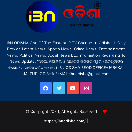
IBN ODISHA One Of The Fastest IP.TV Channel In Odisha. It Only
Provide Latest News, Sports News, Crime News, Entertainment
News, Political News, Social News Etc. Information Regarding To
News Update. "ସତ୍ୟ, ନିର୍ଭୀକତା ଓ ସାଧାରଣ ମଣିଷର ସ୍ୱର"(ଭ୍ରଷ୍ଟାଚାର
ବିରୋଧରେ ସାଲିସ୍ ବିହୀନ ଲଢେଇ) IBN ODISHA REGD.OFFICE-JARAKA,
JAJPUR, ODISHA E-MAIL:ibnodisha@gmail.com
Facebook
Twitter
YouTube
Instagram
© Copyright 2026, All Rights Reserved |
https://ibnodisha.com/
|