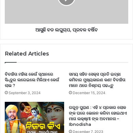
ଆସୁଛି ବଡ ଲଘୁଚାପ, ପ୍ରବଳ ବର୍ଷିବ
Related Articles
ବିବାହିତା ମହିଳା କେଉଁ ସ୍ଥାନରେ
ସମୟ ସହିତ ସେକ୍ସ ପ୍ରତି ଇଚ୍ଛା
ସିନ୍ଦୁର ଲଗେଇଲେ ମିଳିଥାଏ କେଉଁ
କମିବାର ମୁଖ୍ୟକାରଣ କଣ! ବିବାହିତା
ଲାଭ ?
ମାନେ ଥରେ ନିଶ୍ଚୟ ପଢନ୍ତୁ
September 3, 2024
December 15, 2024
ଗରୁଡ଼ ପୁରାଣ : ଏହି ୪ ପ୍ରକାର ଲୋକ
ଙ୍କ ଘରେ ଭୋଜନ କରିବା ହୋଇଥାଏ
ମାତା ଲକ୍ଷ୍ମୀ ଙ୍କ ଅବମାନନା –
Ibnodisha
December 7, 2023