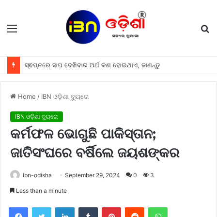
Menu
S
fo
ସ୍ଵପ୍ନରେ ସାପ ଦେଖିବାର ଅର୍ଥ କଣ ହୋଇଥାଏ, ଜାଣନ୍ତୁ
Home
/
IBN ଓଡ଼ିଶା ବ୍ୟୁରୋ
IBN ଓଡ଼ିଶା ବ୍ୟୁରୋ
କର୍ମଫଳ ଭୋଗୁଛି ପାକିସ୍ତାନ;
ଜାତିସଂଘରେ ବର୍ଷିଲେ ଜୟଶଙ୍କର
ibn-odisha
September 29, 2024
0
3
Less than a minute
Facebook
Twitter
LinkedIn
Tumblr
Pinterest
Reddit
WhatsApp