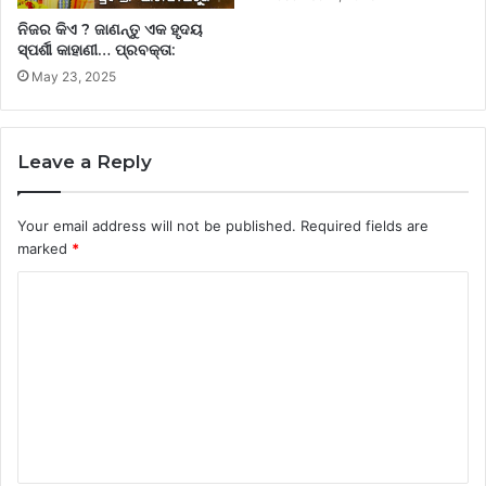
ନିଜର କିଏ ? ଜାଣନ୍ତୁ ଏକ ହୃଦୟ
ସ୍ପର୍ଶୀ କାହାଣୀ… ପ୍ରବକ୍ତା:
May 23, 2025
Leave a Reply
Your email address will not be published.
Required fields are
marked
*
C
o
m
m
e
n
t