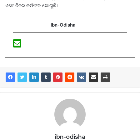
ଏବେ ନିଜର କର୍ମଫଳ ଭୋଗୁଛି।
Ibn-Odisha
ibn-odisha