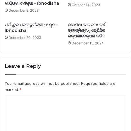
କାର୍ଯ୍ୟର ସମୀକ୍ଷା – Ibnodisha
October 14, 2023
December 9, 2023
ମର୍ମନ୍ତୁଦ ସଡ଼କ ଦୁର୍ଘଟଣା : ୧ ମୃତ –
ଡାଲମିଆ ଭାରତ’ ୫ ବର୍ଷ
Ibnodisha
ବ୍ୟାଡ୍‌ମିଣ୍ଟନ୍‌ ଏଚ୍‌ପିସିର
ରକ୍ଷଣାବେକ୍ଷଣ କରିବ
December 20, 2023
December 15, 2024
Leave a Reply
Your email address will not be published.
Required fields are
marked
*
C
o
m
m