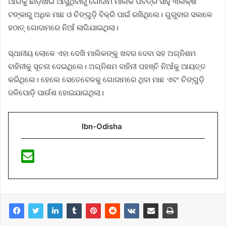
ଆଗକୁ ଛାଡ଼ଖାଇ ଆସୁଥିବାରୁ ଗୋଦାମ ମାଲିକ ପବିତ୍ର ସାହୁ ୩ଲକ୍ଷ
ଟଙ୍କାରୁ ଅଧିକ ମାଛ ଓ ଚିଙ୍ଗୁଡ଼ି ବିକ୍ରି ପାଇଁ ରଖିଥିଲେ। ଗୁରୁବାର ସକାଳେ
ହଠାତ୍ ଗୋଦାମରେ ନିଆଁ ଲାଗିଯାଇଥିଲା।
ସ୍ଥାନୀୟ ଲୋକେ ଏହା ଦେଖି ମାଲିକଙ୍କୁ ଖବର ଦେବା ସହ ଅଗ୍ନିଶମ
ବାହିନୀକୁ ସୂଚନା ଦେଇଥିଲେ। ଅଗ୍ନିଶମ ବାହିନୀ ପହଞ୍ଚି ନିଆଁକୁ ଆୟତ୍ତ
କରିଥିଲେ। ହେଲେ ସେତେବେଳକୁ ଗୋଦାମରେ ଥିବା ମାଛ ଏବଂ ଚିଙ୍ଗୁଡ଼ି
ଜଳିପୋଡ଼ି ପାଉଁଶ ହୋଇଯାଇଥିଲା।
Ibn-Odisha