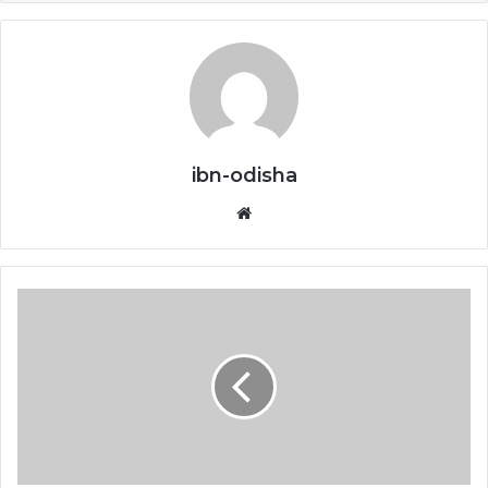
ibn-odisha
Website