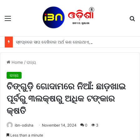
Menu
S
fo
ସ୍ଵପ୍ନରେ ସାପ ଦେଖିବାର ଅର୍ଥ କଣ ହୋଇଥାଏ, ଜାଣନ୍ତୁ
Home
/
ରାଜ୍ୟ
ରାଜ୍ୟ
ଚିଙ୍ଗୁଡ଼ି ଗୋଦାମରେ ନିଆଁ: ଛାଡ଼ଖାଇ
ପୂର୍ବରୁ ୩ଲକ୍ଷରୁ ଅଧିକ ଟଙ୍କାର
କ୍ଷତି
ibn-odisha
November 14, 2024
0
3
Less than a minute