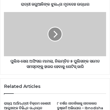
ରାତ୍ରୀ ଜଗୁଆଳିଙ୍କ ଝୁଲନ୍ତା ମୃତଦେହ ଉଦ୍ଧାର
ପୁଲିସ-ସେନା ଅଫିସର ମାମଲା, ନିଲମ୍ବିତ ୫ ପୁଲିସଙ୍କ ସମେତ
ସମସ୍ତଙ୍କୁ ହାଜର ହେବାକୁ ନୋଟିସ୍ ଜାରି
Related Articles
ରାଜ୍ୟ ଅର୍ଥମନ୍ତ୍ରୀ ବିକ୍ରମ କେଶରୀ
୮ ବର୍ଷର ନାବାଳିକାକୁ ନାବାଳକର
ଆରୁଖଙ୍କ ବିଭିନ୍ନ ଉନ୍ନୟନ
ଦୁଷ୍କର୍ମ ଅଭିଯୋଗ – Ibnodisha