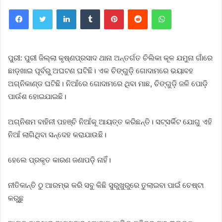
Facebook
Twitter
LinkedIn
Tumblr
Pinterest
Reddit
WhatsApp
ପୁରୀ: ପୁରୀ ଜିଲ୍ଲା କୃଷ୍ଣପ୍ରସାଦ ଥାନା ଅନ୍ତର୍ଗତ ଚିଲିକା କୂଳ ଯମୁନା ଗାଁରେ
ଛାଡ଼ଖାଇ ପୂର୍ବରୁ ଅଘଟଣ ଘଟିଛି। ଏକ ଚିଙ୍ଗୁଡ଼ି ଗୋଦାମରେ ଭୟାବହ
ଅଗ୍ନିକାଣ୍ଡ ଘଟିଛି। ନିଆଁରେ ଗୋଦାମରେ ଥିବା ମାଛ, ଚିଙ୍ଗୁଡ଼ି ଜଳି ପୋଡ଼ି
ପାଉଁଶ ହୋଇଯାଇଛି।
ଅଗ୍ନିଶମ ବାହିନୀ ପହଞ୍ଚି ନିଆଁକୂ ଆୟତ୍ତ କରିଛନ୍ତି। ସଟ୍ସର୍କିଟ ଯୋଗୁ ଏହି
ନିଆଁ ଲାଗିଥିବା ସନ୍ଦେହ କରାଯାଉଛି।
ହେଲେ ପ୍ରକୃତ କାରଣ ଜଣାପଡ଼ି ନାହିଁ।
ନୀତିକାନ୍ତି ଠୁ ଆରମ୍ଭ କରି ସବୁ କିଛି ସୁରୁଖୁରୁରେ ତୁଲାଇବା ପାଇଁ ଚେଷ୍ଟା
କରୁଛୁ