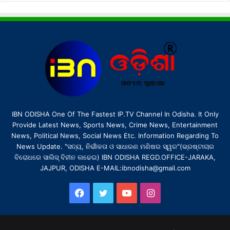
IBN ODISHA One Of The Fastest IP.TV Channel In Odisha. It Only
Provide Latest News, Sports News, Crime News, Entertainment
News, Political News, Social News Etc. Information Regarding To
News Update. "ସତ୍ୟ, ନିର୍ଭୀକତା ଓ ସାଧାରଣ ମଣିଷର ସ୍ୱର"(ଭ୍ରଷ୍ଟାଚାର
ବିରୋଧରେ ସାଲିସ୍ ବିହୀନ ଲଢେଇ) IBN ODISHA REGD.OFFICE-JARAKA,
JAJPUR, ODISHA E-MAIL:ibnodisha@gmail.com
Facebook
Twitter
YouTube
Instagram