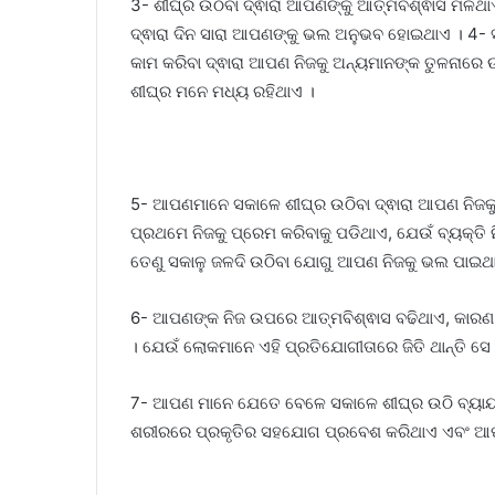
3- ଶୀଘ୍ର ଉଠିବା ଦ୍ଵାରା ଆପଣଙ୍କୁ ଆତ୍ମବିଶ୍ଵାସ ମିଳ
ଦ୍ଵାରା ଦିନ ସାରା ଆପଣଙ୍କୁ ଭଲ ଅନୁଭବ ହୋଇଥାଏ । 4- ସ
କାମ କରିବା ଦ୍ଵାରା ଆପଣ ନିଜକୁ ଅନ୍ୟମାନଙ୍କ ତୁଳନାରେ 
ଶୀଘ୍ର ମନେ ମଧ୍ୟ ରହିଥାଏ ।
5- ଆପଣମାନେ ସକାଳେ ଶୀଘ୍ର ଉଠିବା ଦ୍ଵାରା ଆପଣ ନିଜକୁ 
ପ୍ରଥମେ ନିଜକୁ ପ୍ରେମ କରିବାକୁ ପଡିଥାଏ, ଯେଉଁ ବ୍ୟକ୍ତି 
ତେଣୁ ସକାଳୁ ଜଳଦି ଉଠିବା ଯୋଗୁ ଆପଣ ନିଜକୁ ଭଲ ପାଇଥାନ୍ତ
6- ଆପଣଙ୍କ ନିଜ ଉପରେ ଆତ୍ମବିଶ୍ଵାସ ବଢିଥାଏ, କାରଣ ସବ
। ଯେଉଁ ଲୋକମାନେ ଏହି ପ୍ରତିଯୋଗୀତାରେ ଜିତି ଥାନ୍ତି ସେ 
7- ଆପଣ ମାନେ ଯେତେ ବେଳେ ସକାଳେ ଶୀଘ୍ର ଉଠି ବ୍ୟାୟ
ଶରୀରରେ ପ୍ରକୃତିର ସହଯୋଗ ପ୍ରବେଶ କରିଥାଏ ଏବଂ ଆପଣଙ