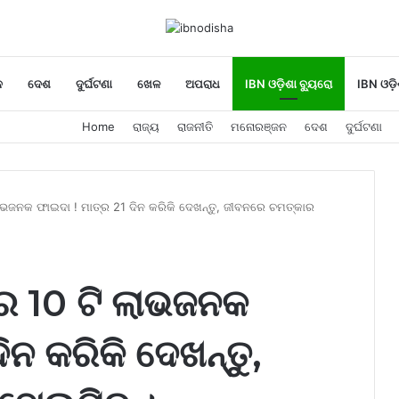
ନ
ଦେଶ
ଦୁର୍ଘଟଣା
ଖେଳ
ଅପରାଧ
IBN ଓଡ଼ିଶା ବ୍ୟୁରୋ
IBN ଓଡ଼ି
Home
ରାଜ୍ୟ
ରାଜନୀତି
ମନୋରଞ୍ଜନ
ଦେଶ
ଦୁର୍ଘଟଣା
ଲାଭଜନକ ଫାଇଦା ! ମାତ୍ର 21 ଦିନ କରିକି ଦେଖନ୍ତୁ, ଜୀବନରେ ଚମତ୍କାର
ାର 10 ଟି ଲାଭଜନକ
ିନ କରିକି ଦେଖନ୍ତୁ,