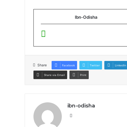
Ibn-Odisha
Share
Facebook
Twitter
LinkedIn
Share via Email
Print
ibn-odisha
Website