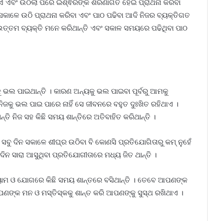
ିଥାଏ ଏବଂ ଉଠିଲା ପରେ ଇଶ୍ଵରଙ୍କ ଶରଣାଗତ ହେଇ ପ୍ରାଥନା କରିବା
କାଳେ ଉଠି ପ୍ରାଥନା କରିବା ଏବଂ ପାଠ ପଢିବା ଆଦି ନିଜର ବ୍ୟକ୍ତିଗତ
ଉତ୍ତମ ବ୍ୟକ୍ତି ମନେ କରିଥାନ୍ତି ଏବଂ ସକାଳ ସମୟରେ ପଢିଥିବା ପାଠ
ଭଲ ପାଇଥାନ୍ତି । କାରଣ ଅନ୍ୟକୁ ଭଲ ପାଇବା ପୂର୍ବରୁ ଆମକୁ
ନିଜକୁ ଭଲ ପାଇ ପାରେ ନାହିଁ ସେ ଜୀବନରେ ବହୁତ ଦୁଃଖିତ ରହିଥାଏ ।
ି ନିଜ ସହ କିଛି ସମୟ ଶାନ୍ତିରେ ଅତିବାହିତ କରିଥାନ୍ତି ।
ୁ ଦିନ ସକାଳେ ଶୀଘ୍ର ଉଠିବା ବି କୋଣସି ପ୍ରତିଯୋଗିତାରୁ କମ୍ ନୁହେଁ
ଦିନ ସାରା ଆସୁଥିବା ପ୍ରତିଯୋଗୀତାରେ ମଧ୍ୟ ଜିତ ଥାନ୍ତି ।
ାମ ଓ ଯୋଗରେ କିଛି ସମୟ ଶାନ୍ତରେ ବସିଥାନ୍ତି । ତେବେ ଆପଣଙ୍କ
୍କ ମନ ଓ ମସ୍ତିସ୍କକୁ ଶାନ୍ତ କରି ଆପଣଙ୍କୁ ସୁସ୍ଥ ରଖିଥାଏ ।