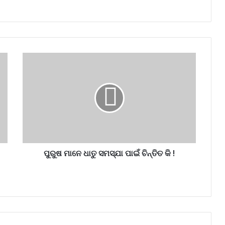
ପୁରୁଷ ମାନେ ଧାତୁ ସମସ୍ଯା ପାଇଁ ଚିନ୍ତିତ କି !