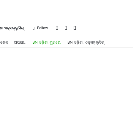
Log
Sidebar
Search
ଶା ଏକ୍ସକ୍ଲୁସିଭ୍
Follow
ଖେଳ
ଅପରାଧ
IBN ଓଡ଼ିଶା ବ୍ୟୁରୋ
IBN ଓଡ଼ିଶା ଏକ୍ସକ୍ଲୁସିଭ୍
In
for