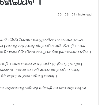
ହୋଇଯିବ ।
0
3
1 minute read
େ ବି କୌଣସି ବିଶେଷ୍ଜ୍ଞ ମାନଙ୍କୁ ଦେଖିଥାଉ ବା ସେମାନଙ୍କ କଥା
୍ୟ ମାନଙ୍କୁ ମଧ୍ୟ ସକାଳୁ ଶୀଘ୍ର ଉଠିବା ପାଇଁ କହିଥାନ୍ତି। ତେବେ
 10 ଟି ଫାଇଦା ମିଳିପାରିଥାଏ ଆସନ୍ତୁ ସେ ବିଷୟରେ ଆଲୋଚନା କରିବା ।
ଥାନ୍ତି । କାରଣ ସକାଳର ସମୟ ଯେଉଁ ପ୍ରାକୃତିକ ସୁନ୍ଦର ଦୃଶ୍ୟ
ରିଦେଇଥାଏ । ଆପଣମାନେ ଯଦି ସକାଳେ ଶୀଘ୍ର ଉଠିବେ ତେବେ
ିଛି ସପ୍ତାହ ମଧ୍ୟରେ ଦେଖିବାକୁ ପାଇବେ ।
ବା ଲୋକମାନଙ୍କୁ ଦେଖି ଏହା ଭାବିଥାନ୍ତି ଯେ ସେମାନଙ୍କ ଠାରୁ ସେ