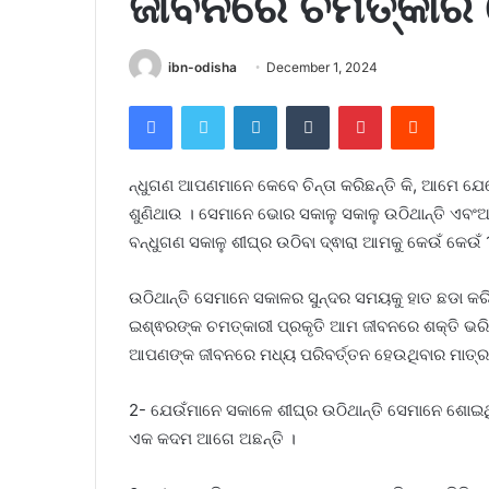
ଜୀବନରେ ଚମତ୍କାର 
ibn-odisha
December 1, 2024
Facebook
Twitter
LinkedIn
Tumblr
Pinterest
Reddit
ନ୍ଧୁଗଣ ଆପଣମାନେ କେବେ ଚିନ୍ତା କରିଛନ୍ତି କି, ଆମେ ଯେତ
ଶୁଣିଥାଉ । ସେମାନେ ଭୋର ସକାଳୁ ସକାଳୁ ଉଠିଥାନ୍ତି ଏବଂଅନ
ବନ୍ଧୁଗଣ ସକାଳୁ ଶୀଘ୍ର ଉଠିବା ଦ୍ଵାରା ଆମକୁ କେଉଁ କେଉଁ
ଉଠିଥାନ୍ତି ସେମାନେ ସକାଳର ସୁନ୍ଦର ସମୟକୁ ହାତ ଛଡା କରି
ଇଶ୍ଵରଙ୍କ ଚମତ୍କାରୀ ପ୍ରକୃତି ଆମ ଜୀବନରେ ଶକ୍ତି ଭ
ଆପଣଙ୍କ ଜୀବନରେ ମଧ୍ୟ ପରିବର୍ତ୍ତନ ହେଉଥିବାର ମାତ୍ର କ
2- ଯେଉଁମାନେ ସକାଳେ ଶୀଘ୍ର ଉଠିଥାନ୍ତି ସେମାନେ ଶୋଇଥି
ଏକ କଦମ ଆଗେ ଅଛନ୍ତି ।