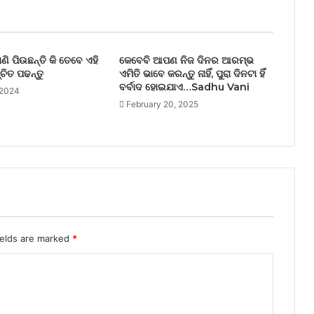
ାଣି ପିଉଛନ୍ତି କି ତେବେ ଏହି
କେବେବି ଆପଣ ନିଜ ଦିନର ଆରମ୍ଭ
୍ଚିତ ପଢନ୍ତୁ
ଏମିତି ଭାବେ କରନ୍ତୁ ନାହିଁ, ପୁରା ଦିନଟା ହିଁ
ବର୍ବାଦ ହୋଇଯାଏ…Sadhu Vani
 2024
February 20, 2025
ields are marked
*