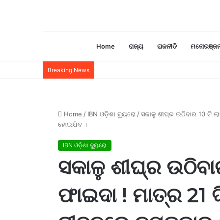
Home
ରାଜ୍ୟ
ରାଜନୀତି
ମନୋରଞ୍ଜ
Breaking News
Home
/
IBN ଓଡ଼ିଶା ବ୍ୟୁରୋ
/
ସକାଳୁ ଶୀଘ୍ର ଉଠିବାର 10 ଟି 
ହୋଇଯିବ ।
IBN ଓଡ଼ିଶା ବ୍ୟୁରୋ
ସକାଳୁ ଶୀଘ୍ର ଉଠିବ
ଫାଇଦା ! ମାତ୍ର 21 ଦ