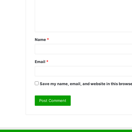
m
e
n
t
Name
*
*
Email
*
Save my name, email, and website in this browse