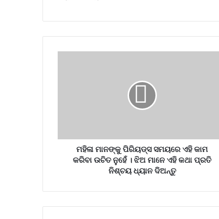
ମହିଳା ମାନଙ୍କୁ ପିରିୟଡ୍ସ ସମୟରେ ଏହି କାମ
କରିବା ଉଚିତ ନୁହେଁ । ଝିଅ ମାନେ ଏହି କଥା ପ୍ରତି
ନିଶ୍ଚୟ ଧ୍ୟାନ ଦିଅନ୍ତୁ