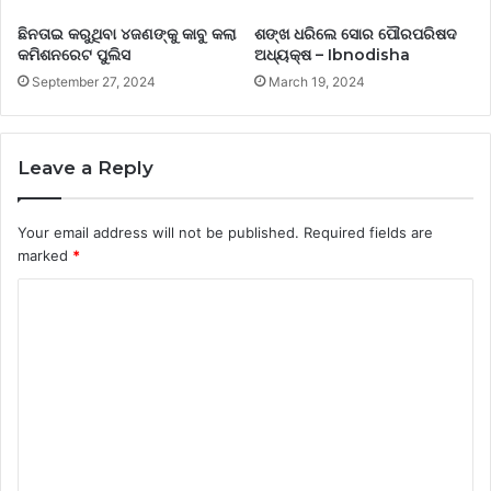
ଛିନତାଇ କରୁଥିବା ୪ଜଣଙ୍କୁ କାବୁ କଲା
ଶଙ୍ଖ ଧରିଲେ ସୋର ପୌରପରିଷଦ
କମିଶନରେଟ ପୁଲିସ
ଅଧ୍ୟକ୍ଷ – Ibnodisha
September 27, 2024
March 19, 2024
Leave a Reply
Your email address will not be published.
Required fields are
marked
*
C
o
m
m
e
n