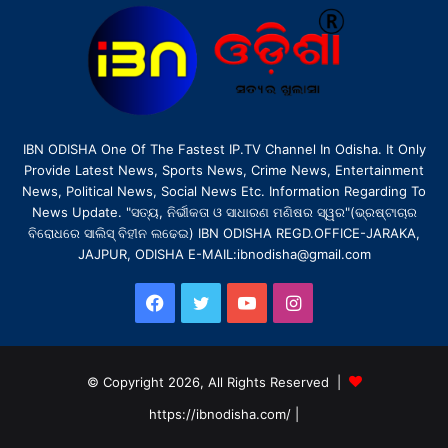
IBN ODISHA One Of The Fastest IP.TV Channel In Odisha. It Only
Provide Latest News, Sports News, Crime News, Entertainment
News, Political News, Social News Etc. Information Regarding To
News Update. "ସତ୍ୟ, ନିର୍ଭୀକତା ଓ ସାଧାରଣ ମଣିଷର ସ୍ୱର"(ଭ୍ରଷ୍ଟାଚାର
ବିରୋଧରେ ସାଲିସ୍ ବିହୀନ ଲଢେଇ) IBN ODISHA REGD.OFFICE-JARAKA,
JAJPUR, ODISHA E-MAIL:ibnodisha@gmail.com
Facebook
Twitter
YouTube
Instagram
© Copyright 2026, All Rights Reserved |
https://ibnodisha.com/
|