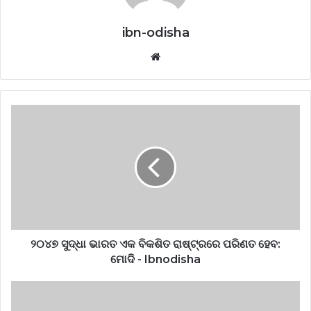
ibn-odisha
Website
୨୦୪୭ ସୁଦ୍ଧା ଭାରତ ଏକ ବିକଶିତ ରାଷ୍ଟ୍ରରେ ପରିଣତ ହେବ:
ମୋଦି - Ibnodisha