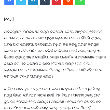
[ad_1]
ଠାକୁରମୁଣ୍ଡା: ମୟୂରଭଞ୍ଜ ଜିଲ୍ଲା କରଞ୍ଜିଆ ରେଞ୍ଜ ଅଞ୍ଚଳରୁ ବେଆଇନ
ଭାବରେ ମୂଲ୍ୟବାନ ଶାଳ କାଠ ଚାଲାଣ ହେଉଥିବା ବେଳେ କୌଣସି ସୂତ୍ରରୁ
ଖବର ପାଇ କରଞ୍ଜିଆ ବନବିଭାଗର ଚଢ଼ାଉ କରି ଜଣକୁ ଗିରଫ କରିଥିଲା
ବେଳେ କାଠ ସହିତ ଗାଡି ଜବତ କରିଛି ବନବିଭାଗ। ଆଜି ସକାଳୁ ସକାଳୁ ଏକ
ବିଶେଷ ସୂତ୍ରରୁ ଖବର କରଞ୍ଜିଆ ରେଞ୍ଜ ଅନ୍ତର୍ଗତ ସାରଙ୍ଗଗୋଡ ଅଞ୍ଚଳ
ଚଢାଉ କରି ଏକ ପିକଅପ ଗାଡ଼ିରେ ୧୮ଟି ଶାଳ ଗଣ୍ଡି ଚୋରା ଚାଲାଣ
ହେଉଥିବା ବେଳେ ସାରଙ୍ଗଗୋଡ଼ ନିକଟରୁ ବନ ବିଭାଗର ଗାଡି ସହିତ ଜବତ
କରି ଅଧିକ ତଦନ୍ତ ଆରମ୍ଭ କରିଛି।
ଗାଡ଼ିରେ ଲକ୍ଷାଧିକ ଟଙ୍କାର କାଠ ନେଇ ଯାଉଥିବା ଜନୈକ ବ୍ୟକ୍ତିଙ୍କୁ
ମଧ୍ୟ ଗିରଫ କରିବାରେ ସଫଳ ହଇଛି ବନ ବିଭାଗ। ଘଟଣାସ୍ଥଳରୁ ଆଉ
ଦୁଇ ଜଣ ଫେରାର ହୋଇ ଯାଇଥିବା ଜଣାପଡ଼ିଛି। ତେବେ ଗତ କିଛି ଦିନ ହବ
କାଠ ମାଫିଆ ମାନେ ବନବିଭାଗକୁ ଖୋଲା ଚାଲେଞ୍ଜ ଦେଇ ଦିନ ଦ୍ୱି-