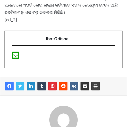
ପ୍ରହରରେ ଏପରି ଚୋରା ଚାଲାଣ କରିବାରେ ସଫଳ ହେଉଥିବା ବେଳେ ଆଜି
ବନବିଭାଗକୁ ଏକ ବଡ଼ ସଫଳତା ମିଳିଛି।
[ad_2]
Ibn-Odisha