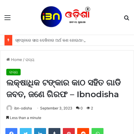
Menu
S
fo
ସ୍ଵପ୍ନରେ ସାପ ଦେଖିବାର ଅର୍ଥ କଣ ହୋଇଥାଏ, ଜାଣନ୍ତୁ
Home
/
ରାଜ୍ୟ
ରାଜ୍ୟ
ଲକ୍ଷାଧିକ ଟଙ୍କାର କାଠ ସହିତ ଗାଡି
ଜବତ, ଜଣେ ଗିରଫ – Ibnodisha
ibn-odisha
September 3, 2023
0
2
Less than a minute
Facebook
Twitter
LinkedIn
Tumblr
Pinterest
Reddit
WhatsApp