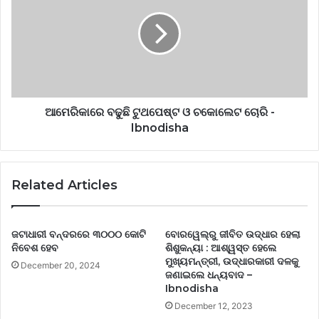
ଆମେରିକାରେ ବଢୁଛି ଟୁଥପେଷ୍ଟ ଓ ଚକୋଲେଟ ଚୋରି -
Ibnodisha
Related Articles
ଜଟାଧାରୀ ବନ୍ଦରରେ ୩୦୦୦ କୋଟି
ବୋରୱେଲ୍‌ରୁ ଜୀବିତ ଉଦ୍ଧାର ହେଲା
ନିବେଶ ହେବ
ଶିଶୁକନ୍ୟା : ଆଶ୍ୱସ୍ତ ହେଲେ
ମୁଖ୍ୟମନ୍ତ୍ରୀ, ଉଦ୍ଧାରକାରୀ ଦଳକୁ
December 20, 2024
ଜଣାଇଲେ ଧନ୍ୟବାଦ –
Ibnodisha
December 12, 2023