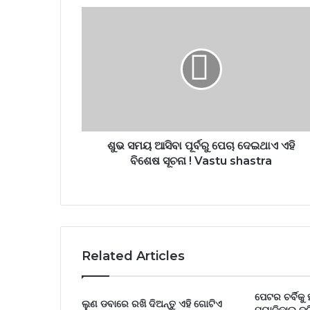
ଶୁଭ ସମୟ ଆସିବା ପୂର୍ବରୁ ପେଚା ଦେଇଥାଏ ଏହି
ବିଶେଷ ସୂଚନା ! Vastu shastra
Related Articles
ପେଟର ଚର୍ବିକୁ 
ଲୁଣ ଡବାରେ ରଖି ଦିଅନ୍ତୁ ଏହି ଗୋଟିଏ