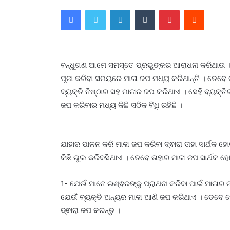
Facebook
Twitter
LinkedIn
Tumblr
Pinterest
Reddit
ବନ୍ଧୁଗଣ ଆମେ ସମସ୍ତେ ପ୍ରଭୁଙ୍କର ଆରାଧନା କରିଥାଉ ।
ପୂଜା କରିବା ସମୟରେ ମାଳା ଜପ ମଧ୍ୟ କରିଥାନ୍ତି । ତେବେ 
ବ୍ୟକ୍ତି ନିଷ୍ଠାର ସହ ମାଳାର ଜପ କରିଥାଏ । ସେହି ବ୍ୟକ୍
ଜପ କରିବାର ମଧ୍ୟ କିଛି ସଠିକ ବିଧି ରହିଛି ।
ଯାହାର ପାଳନ କରି ମାଳା ଜପ କରିବା ଦ୍ଵାରା ତାହା ସାର୍ଥକ
କିଛି ଭୁଲ କରିବସିଥାଏ । ତେବେ ତାହାର ମାଳା ଜପ ସାର୍ଥକ 
1- ଯେଉଁ ମାନେ ଇଶ୍ଵରଙ୍କୁ ପ୍ରାଥନା କରିବା ପାଇଁ ମାଳାର 
ଯେଉଁ ବ୍ୟକ୍ତି ଅନ୍ୟର ମାଳା ଆଣି ଜପ କରିଥାଏ । ତେବେ ସେହି
ଦ୍ଵାରା ଜପ କରନ୍ତୁ ।