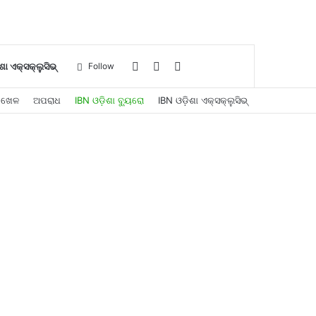
Log
Sidebar
Search
ଶା ଏକ୍ସକ୍ଲୁସିଭ୍
Follow
ଖେଳ
ଅପରାଧ
IBN ଓଡ଼ିଶା ବ୍ୟୁରୋ
IBN ଓଡ଼ିଶା ଏକ୍ସକ୍ଲୁସିଭ୍
In
for