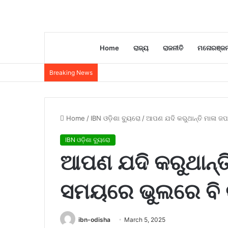
Home
ରାଜ୍ୟ
ରାଜନୀତି
ମନୋରଞ୍ଜ
Breaking News
Home
/
IBN ଓଡ଼ିଶା ବ୍ୟୁରୋ
/
ଆପଣ ଯଦି କରୁଥାନ୍ତି ମାଳା ଜପ 
IBN ଓଡ଼ିଶା ବ୍ୟୁରୋ
ଆପଣ ଯଦି କରୁଥାନ୍ତି
ସମୟରେ ଭୁଲରେ ବି କରନ
ibn-odisha
March 5, 2025