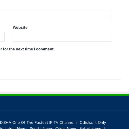
Website
r for the next time I comment.
DISHA One Of The Fastest IP.TV Channel In Odisha. It Only
de Latest News, Sports News, Crime News, Entertainment