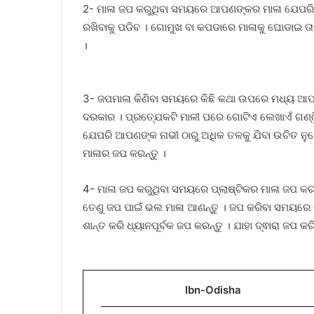
2- ମାଳା ଜପ କରୁଥିବା ସମୟରେ ଆପଣଙ୍କର ମାଳା ଯେପରି 
ରଖିବାକୁ ପଡିବ । ଗୋମୁଖ ବା କପଡାରେ ମାଳାକୁ ଘୋଡାଇ ତ
।
3- ଜପମାଳା କିଣିବା ସମୟରେ କିଛି କଥା ଉପରେ ମଧ୍ୟ ଆପଣଙ
ଦରକାର । ପ୍ରତ୍ଯେକଟି ମାଳୀ ପରେ ଗୋଟିଏ ଲେଖାଏଁ ଗଣ୍ଠ
ଯେପରି ଆପଣଙ୍କ ନାଭୀ ଠାରୁ ଅଧିକ ତଳକୁ ଯିବା ଉଚିତ ନୁହେ
ମାଳାର ଜପ କରନ୍ତୁ ।
4- ମାଳା ଜପ କରୁଥିବା ସମୟରେ ପ୍ଲାଷ୍ଟିକର ମାଳା ଜପ କରନ୍ତୁ
ତେଣୁ ଜପ ପାଇଁ ଭଲ ମାଳା ଆଣନ୍ତୁ । ଜପ କରିବା ସମୟରେ
ଶାନ୍ତ କରି ଧ୍ୟାନପୂର୍ବକ ଜପ କରନ୍ତୁ । ଯାହା ଦ୍ଵାରା ଜପ 
Ibn-Odisha