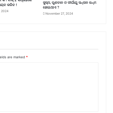
ରିଂକ ! ବାସ୍ 2 ସପ୍ତାହରେ
ସୁସ୍ଥ, ଗୁଣବାନ ଓ ଦୀର୍ଘାୟୁ ସନ୍ତାନ ଜନ୍ମ
ାୟବ କରିବ !
ହୋଇଥାଏ ?
, 2024
November 27, 2024
ields are marked
*