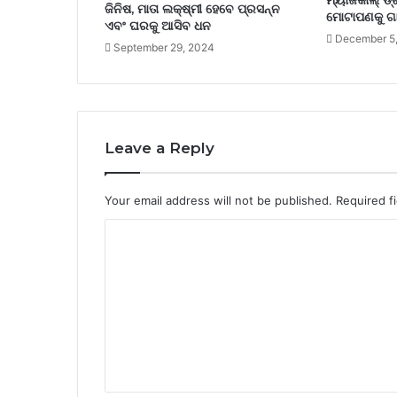
ମ୍ୟାଜିକାଲ୍ ଡ୍
ଜିନିଷ, ମାତା ଲକ୍ଷ୍ମୀ ହେବେ ପ୍ରସନ୍ନ
ମୋଟାପଣକୁ ଗ
ଏବଂ ଘରକୁ ଆସିବ ଧନ
December 5
September 29, 2024
Leave a Reply
Your email address will not be published.
Required f
C
o
m
m
e
n
t