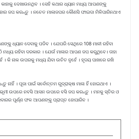
କାହାକୁ ଦେଖାଉନଥିବ । ସେହି କଥାର ଧ୍ୟାନ ମଧ୍ୟ ଆପଣଙ୍କୁ
ାହାର ଜପ କରନ୍ତୁ । ନଚେତ ମାଳାଜପର କୌଣସି ଫାଇଦା ମିଳିପାରିନଥାଏ
୍କୁ ଧ୍ୟାନ ଦେବାକୁ ପଡିବ । ଯେପରି ସେଥିରେ 108 ମାଳୀ ରହିବା
ି ମଧ୍ୟ ରହିବା ଦରକାର । ଯେଉଁ ମାଳାର ଆପଣ ଜପ କରୁଥିବେ। ତାହା
ଁ । କି ନାକ ଉପରକୁ ମଧ୍ୟ ଯିବା ଉଚିତ ନୁହେଁ । ହୃଦୟ ପାଖରେ ରଖି
 ନାହିଁ । ପୂଜା ପାଇଁ ସର୍ବୋତ୍ତମ ରୁଦ୍ରାକ୍ଷ ମାଳା ହିଁ ହୋଇଥାଏ ।
 ଭୂମୀ ଉପରେ ନବସି ଆସନ ଉପରେ ବସି ଜପ କରନ୍ତୁ । ମନକୁ ସ୍ତିର ଓ
କରିବାରର ପୂର୍ଣ୍ଣ ଫଳ ଆପଣଙ୍କୁ ପ୍ରାପ୍ତ ହୋପାରିବ ।