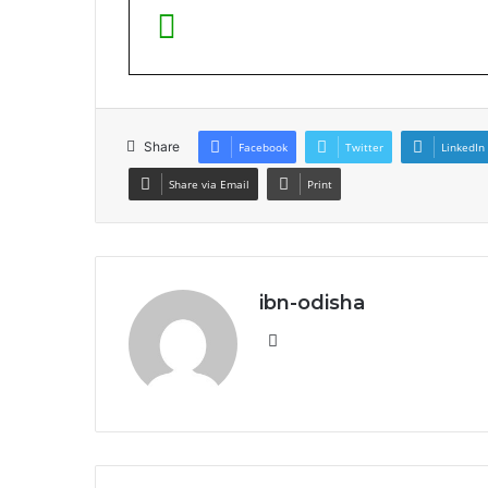
Share
Facebook
Twitter
LinkedIn
Share via Email
Print
ibn-odisha
Website