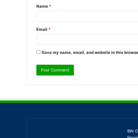
Name
*
*
Email
*
Save my name, email, and website in this browse
IBN O
Provi