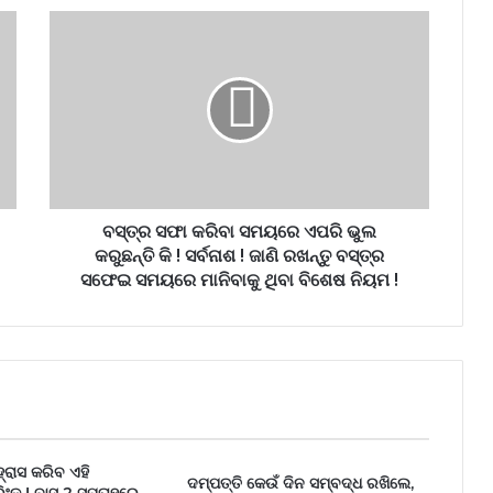
ବସ୍ତ୍ର ସଫା କରିବା ସମୟରେ ଏପରି ଭୁଲ
କରୁଛନ୍ତି କି ! ସର୍ବନାଶ ! ଜାଣି ରଖନ୍ତୁ ବସ୍ତ୍ର
ସଫେଇ ସମୟରେ ମାନିବାକୁ ଥିବା ବିଶେଷ ନିୟମ !
ହ୍ରାସ କରିବ ଏହି
ଦମ୍ପତ୍ତି କେଉଁ ଦିନ ସମ୍ବଦ୍ଧ ରଖିଲେ,