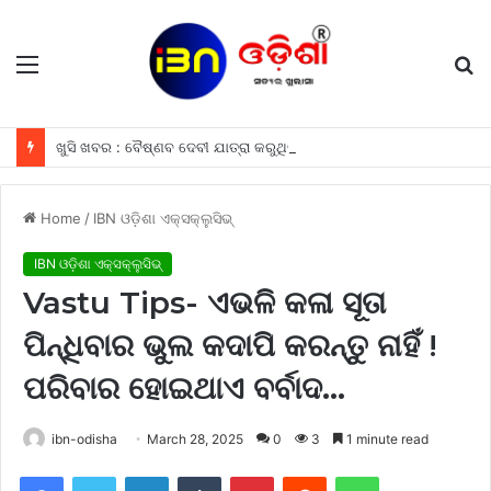
Menu
S
fo
ଖୁସି ଖବର : ବୈଷ୍ଣବ ଦେବୀ ଯାତ୍ରା କରୁଥିବା ଶ୍ରଦ୍ଧାଳୁମାନଙ୍କୁ ଫ୍ରୀରେ ମିଳିବ ଏହି ସବୁ ଖାସ ସୁବିଧା ଗୁଡିକ
Home
/
IBN ଓଡ଼ିଶା ଏକ୍ସକ୍ଲୁସିଭ୍
IBN ଓଡ଼ିଶା ଏକ୍ସକ୍ଲୁସିଭ୍
Vastu Tips- ଏଭଳି କଳା ସୂତା
ପିନ୍ଧିବାର ଭୁଲ କଦାପି କରନ୍ତୁ ନାହିଁ !
ପରିବାର ହୋଇଥାଏ ବର୍ବାଦ…
ibn-odisha
March 28, 2025
0
3
1 minute read
Facebook
Twitter
LinkedIn
Tumblr
Pinterest
Reddit
WhatsApp