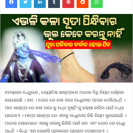
ନମସ୍କାର ବନ୍ଧୁଗଣ , ଜ୍ୟୋତିଷ ଶାସ୍ତ୍ରରେ ଅନେକ ବିଧି ନିୟମ ବର୍ଣ୍ଣନା
କରାଯାଇଛି । ହାତ । ଗୋଡ ରେ କଳା ଦାଗା ବାନ୍ଧିବାର ଆପଣ ଦେଖିଥାନ୍ତି ।
ଆମ ଶାସ୍ତ୍ର ରେ କଳା ଦାଗା କୁ ମନ୍ଦ ଦୃଷ୍ଟି ରୁ ରକ୍ଷା କରିବା ପାଇଁ ବନ୍ଧା
ଯାଇଥାଏ । ମାତ୍ର ଶାସ୍ତ୍ର ରେ ଏହାକୁ ବାନ୍ଧିବାର କିଛି ନିୟମ କୁହାଯାଇଛି ।
ଅନେକ ଲୋକମାନେ ଏହାକୁ ବାହାରୁ କିଣିକି ଆଣି ହାତ ଏବଂ ଗୋଡ ରେ ବାନ୍ଧି
ଥାନ୍ତି । କିନ୍ତୁ ଏହା କୋଣସି ପ୍ରକାରର ପ୍ରଭାବ ଦେଖାନଥାଏ ।