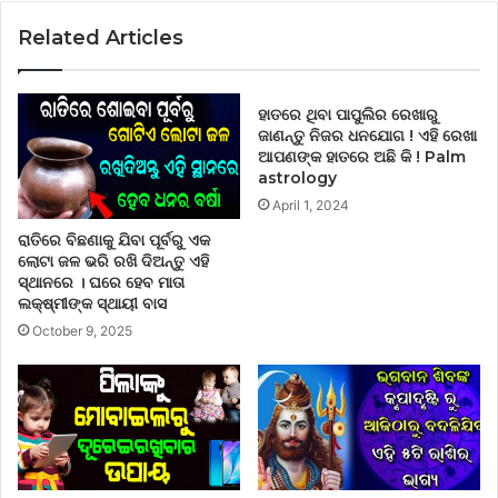
Related Articles
ହାତରେ ଥିବା ପାପୁଲିର ରେଖାରୁ
ଜାଣନ୍ତୁ ନିଜର ଧନଯୋଗ ! ଏହି ରେଖା
ଆପଣଙ୍କ ହାତରେ ଅଛି କି ! Palm
astrology
April 1, 2024
ରାତିରେ ବିଛଣାକୁ ଯିବା ପୂର୍ବରୁ ଏକ
ଲୋଟା ଜଳ ଭରି ରଖି ଦିଅନ୍ତୁ ଏହି
ସ୍ଥାନରେ । ଘରେ ହେବ ମାତା
ଲକ୍ଷ୍ମୀଙ୍କ ସ୍ଥାୟୀ ବାସ
October 9, 2025