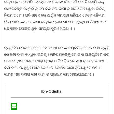
ବାନ୍ଧି ପ୍ରଥମେ ଶନିଦେବଙ୍କ ପାଦ ରେ ସମର୍ପଣ କରି ନଅ ଟି ଗଣ୍ଠି ବାନ୍ଧି
ଶନିଦେବଙ୍କ ମନ୍ତ୍ର କୁ ଜପ କରି କଳା ଦାଗା କୁ ହାତ ରେ ବାନ୍ଧିବା ଉଚିତ୍
ନିୟମ ଅଟେ । ଯଦି ଜୀବନ ରେ ଆର୍ଥିକ ସମସ୍ୟା ରହିଥାଏ ତେବେ ଶନିବାର
ଦିନ ଗୋଡ ରେ କଳା ଦାଗା ବାନ୍ଧିବା ଦ୍ଵାରା ଘରେ ସମବୃଦ୍ଧି ଆସିଥାଏ ଏବଂ
ଧନ ସହିତ ଯୋଡିତ ଥିବା ସମସ୍ୟା ଦୂର ହୋଇଥାଏ ।
ବ୍ୟକ୍ତିର ପେଟ ରେ ରୋଗ ହୋଇଥାଏ ତେବେ ବ୍ୟକ୍ତିର ଗୋଡ ର ଆଙ୍ଗୁଠି
ରେ କଳା ଦାଗା ବାନ୍ଧିବା ଉଚିତ୍ । ମହିଳାମାନଙ୍କୁ ଗୋଡ ର ଆଙ୍ଗୁଠିରେ କଳା
ଦାଗା ବାନ୍ଧିବା ଦରକାର ଏହା ଦ୍ଵାରା ପାରିବାରିକ ସମସ୍ଯା ଦୂର ହୋଇଥାଏ ।
କଳା ଦାଗା ପିନ୍ଧିଥିବା ହାତ ରେ ଆଉ କୋଣସି ଦାଗା କୁ ବାନ୍ଧିବେ ନାହି ।
କାରଣ ଏହା ଦ୍ଵାରା କଳା ଦାଗା ର ପ୍ରଭାବ କମ୍ ହୋଇଯାଇଥାଏ ।
Ibn-Odisha