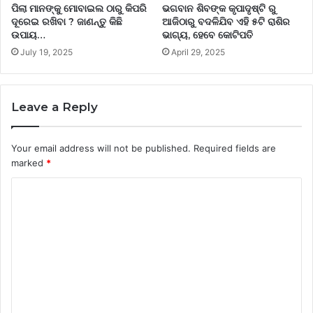
ପିଲା ମାନଙ୍କୁ ମୋବାଇଲ ଠାରୁ କିପରି
ଭଗବାନ ଶିବଙ୍କ କୃପାଦୃଷ୍ଟି ରୁ
ଦୂରେଇ ରଖିବା ? ଜାଣନ୍ତୁ କିଛି
ଆଜିଠାରୁ ବଦଳିଯିବ ଏହି ୫ଟି ରାଶିର
ଉପାୟ…
ଭାଗ୍ୟ, ହେବେ କୋଟିପତି
July 19, 2025
April 29, 2025
Leave a Reply
Your email address will not be published.
Required fields are
marked
*
C
o
m
m
e
n