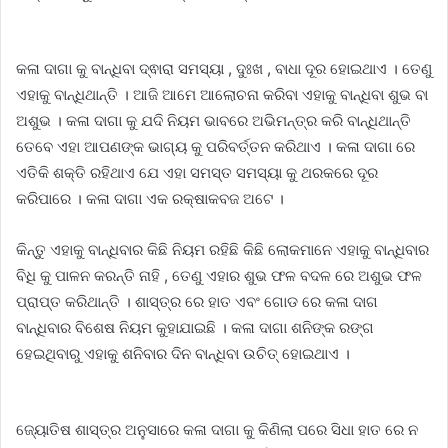
କଳା ଦାଗା କୁ ବାନ୍ଧିବା ଦ୍ଵାରା ସମସ୍ୟା , ଦୁଃଖ , ବାଧା ଦୂର ହୋଇଥାଏ । ତେଣୁ
ଏହାକୁ ବାନ୍ଧିଥାନ୍ତି । ଆଜି ଆମେ ଆଲୋଚନା କରିବା ଏହାକୁ ବାନ୍ଧିବା ଶୁଭ ବା
ଅଶୁଭ । କଳା ଦାଗା କୁ ଯଦି ନିୟମ ଭାବରେ ଅଭିମନ୍ତ୍ର କରି ବାନ୍ଧିଥାନ୍ତି
ତେବେ ଏହା ଆପଣଙ୍କ ଭାଗ୍ୟ କୁ ପରିବର୍ତ୍ତନ କରିଥାଏ । କଳା ଦାଗା ରେ
ଏତିକି ଶକ୍ତି ରହିଥାଏ ଯେ ଏହା ସମସ୍ତ ସମସ୍ୟା କୁ ଥରକରେ ଦୂର
କରିପାରେ । କଳା ଦାଗା ଏକ ରକ୍ଷାକବଜ ଅଟେ ।
କିନ୍ତୁ ଏହାକୁ ବାନ୍ଧିବାର କିଛି ନିୟମ ରହିଛି କିଛି ଲୋକମାନେ ଏହାକୁ ବାନ୍ଧିବାର
ବିଧି କୁ ପାଳନ କରନ୍ତି ନାହି , ତେଣୁ ଏହାର ଶୁଭ ଫଳ ବଦଳ ରେ ଅଶୁଭ ଫଳ
ପ୍ରାପ୍ତ କରିଥାନ୍ତି । ଶାସ୍ତ୍ର ରେ ହାତ ଏବଂ ଗୋଡ ରେ କଳା ଦାଗ
ବାନ୍ଧିବାର ବିଶେଷ ନିୟମ କୁହାଯାଇଛି । କଳା ଦାଗା ଶନିଙ୍କ ରଙ୍ଗ
ହେଇଥିବାରୁ ଏହାକୁ ଶନିବାର ଦିନ ବାନ୍ଧିବା ଉଚିତ୍ ହୋଇଥାଏ ।
ଜ୍ୟୋତିଷ ଶାସ୍ତ୍ର ଅନୁସାରେ କଳା ଦାଗା କୁ କିଣିଲା ପରେ ସିଧା ହାତ ରେ ନ