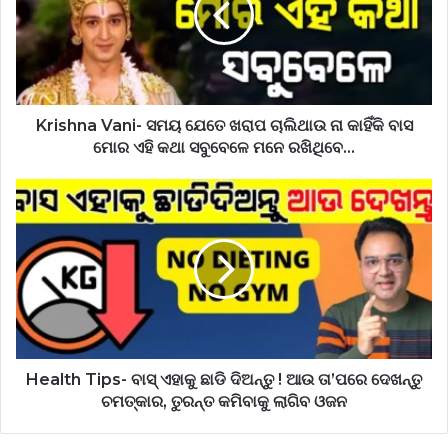
Krishna Vani- ସମୟ ଯେତେ ଖରାପ ଚାଲିଥାଉ ନା କାହିଁକି ବାସ
ମୋର ଏହି କଥା ସବୁବେଳେ ମନେ ରଖିଥିବେ…
Health Tips- ବାସ୍ ଏହାକୁ ଛାଡି ଦିଅନ୍ତୁ ! ଆଉ ତା’ପରେ ଦେଖନ୍ତୁ
ଚମତ୍କାର, ତୁରନ୍ତ କମିବାକୁ ଲାଗିବ ଓଜନ