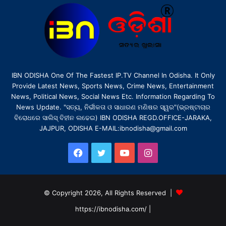
IBN ODISHA One Of The Fastest IP.TV Channel In Odisha. It Only
Provide Latest News, Sports News, Crime News, Entertainment
News, Political News, Social News Etc. Information Regarding To
News Update. "ସତ୍ୟ, ନିର୍ଭୀକତା ଓ ସାଧାରଣ ମଣିଷର ସ୍ୱର"(ଭ୍ରଷ୍ଟାଚାର
ବିରୋଧରେ ସାଲିସ୍ ବିହୀନ ଲଢେଇ) IBN ODISHA REGD.OFFICE-JARAKA,
JAJPUR, ODISHA E-MAIL:ibnodisha@gmail.com
Facebook
Twitter
YouTube
Instagram
© Copyright 2026, All Rights Reserved |
https://ibnodisha.com/
|