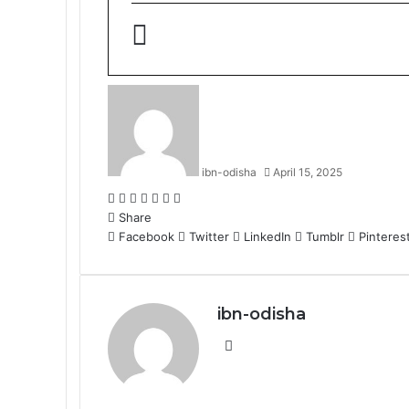
ibn-odisha
April 15, 2025
Facebook
Twitter
LinkedIn
Tumblr
Pinterest
Reddit
WhatsApp
Share
Facebook
Twitter
LinkedIn
Tumblr
Pinteres
ibn-odisha
Website