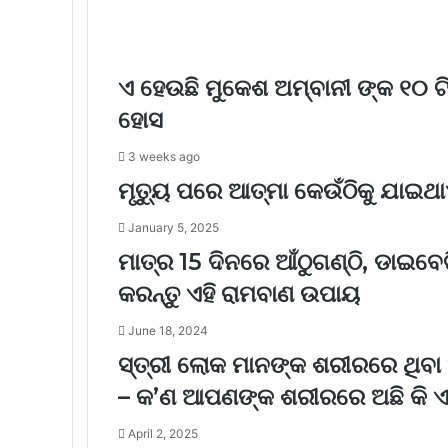
ଏ ହେଉଛି ମୁକେଶ ଅମ୍ବାନୀ ଙ୍କ ୧୦ ଟି 
ହୋସ
3 weeks ago
ମୃତ୍ୟୁ ପରେ ଆତ୍ମା କେଉଁଠିକୁ ଯାଇଥା
January 5, 2025
ମାତ୍ର 15 ଦିନରେ ଆଁଠୁଗଣ୍ଠି, ଡାଇବେ
କରନ୍ତୁ ଏହି ରାମବାଣ ଉପାୟ
June 18, 2024
ସ୍ତ୍ରୀ ଲୋକ ମାନଙ୍କ ଶରୀରରେ ଥିବା 
– କ’ଣ ଆପଣଙ୍କ ଶରୀରରେ ଅଛି କି ଏମ
April 2, 2025