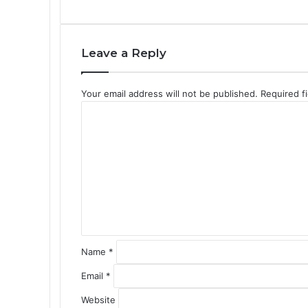
Leave a Reply
Your email address will not be published.
Required f
C
o
m
m
e
n
t
*
Name
*
Email
*
Website