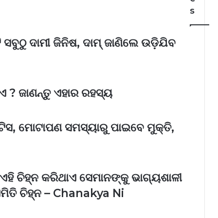
s
ସବୁଠୁ ଦାମୀ ଜିନିଷ, ଦାମ୍ ଜାଣିଲେ ଉଡ଼ିଯିବ
ଏ ? ଜାଣନ୍ତୁ ଏହାର ରହସ୍ୟ
ଟିସ, ମୋଟାପଣ ସମସ୍ୟାରୁ ପାଇବେ ମୁକ୍ତି,
ଏହି ଚିହ୍ନ କରିଥାଏ ସେମାନଙ୍କୁ ଭାଗ୍ୟଶାଳୀ
ିତି ଚିହ୍ନ – Chanakya Ni