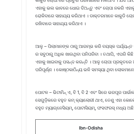
କାକୁଡି ଚୋପା ରେ ପ୍ରଚୁର ପରିମାଣରେ ମିଳିଥାଏ । ଯଦି ଆପ
ଏହାକୁ ଭଲ ଭାବରେ ଧୋଇ ଦିଅନ୍ତୁ ଏବଂ ଚୋପା ନକରି ଏହାକୁ ଖ
ରୋକିବାରେ ସାହାଯ୍ୟ କରିଥାଏ । ଡାକ୍ତରମାନେ କାକୁଡି ଚୋପା
ରଖିବାରେ ସାହାଯ୍ୟ କରିଥାଏ ।
ଆଳୁ – ପିଲାମାନଙ୍କ ଠାରୁ ଆରମ୍ଭ କରି ବୟସ୍କ ପର୍ଯ୍ୟନ୍ତ
ର ସବୁଠାରୁ ଅଧିକ ଖାଉଥିବା ପନିପରିବା । ତଥାପି, ଏପରି କିଛ
ଏହାକୁ ଖାଇବାକୁ ପସନ୍ଦ କରନ୍ତି । ଆଳୁ ଚୋପା ପ୍ରକୃତରେ 
ପରିପୂର୍ଣ୍ଣ । କୋଷ୍ଠକାଠିନ୍ୟ ଭଳି ସମସ୍ୟା ଥିବା ଲୋକମାନେ
ପୋଟଳ – ଭିଟାମିନ୍ ଏ, ବି 1, ବି 2 ଏବଂ ସିରେ ଭରପୂର ପାର
ସେଗୁଡ଼ିକରେ ବହୁତ କମ୍ କ୍ୟାଲୋରୀ ଥାଏ, ତେଣୁ ଏହା କୋ
ବହୁତ ମ୍ୟାଗ୍ନେସିୟମ୍, ପୋଟାସିୟମ୍, ଫସଫରସ୍ ମଧ୍ୟ ଅଛି
Ibn-Odisha