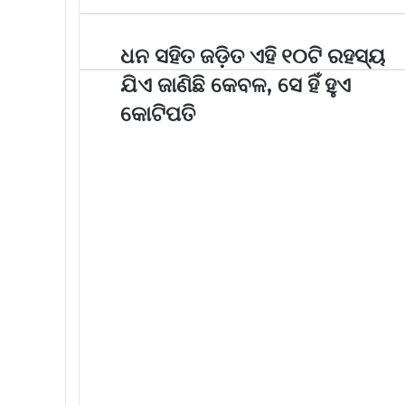
ଧନ ସହିତ ଜଡ଼ିତ ଏହି ୧୦ଟି ରହସ୍ୟ
ଯିଏ ଜାଣିଛି କେବଳ, ସେ ହିଁ ହୁଏ
କୋଟିପତି