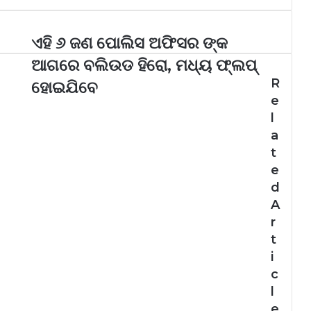
ଏହି ୬ ଜଣ ପୋଲିସ ଅଫିସର ଙ୍କ
ଆଗରେ ବଲିଉଡ ହିରୋ, ମଧ୍ୟ ଫ୍ଲପ୍
R
ହୋଇଯିବେ
e
l
a
t
e
d
A
r
t
i
c
l
e