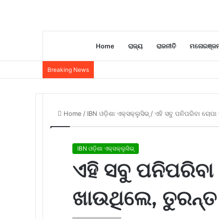
Home
ରାଜ୍ୟ
ରାଜନୀତି
ମନୋରଞ୍ଜ
Breaking News
Home
/
IBN ଓଡ଼ିଶା ଏକ୍ସକ୍ଲୁସିଭ୍
/
ଏହି ସବୁ ପନିପରିବା ଚୋପା 
IBN ଓଡ଼ିଶା ଏକ୍ସକ୍ଲୁସିଭ୍
ଏହି ସବୁ ପନିପରିବା
ଖାଉଥିଲେ, ତୁରନ୍ତ 