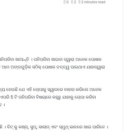
0
2
2 minutes read
ପନିପରିବା ଖାଆନ୍ତି । ପନିପରିବା ଖାଇବା ଦ୍ୱାରା ଅନେକ ପୋଷକ
ି ଆମ ଅଙ୍ଗଗୁଡ଼ିକ ସଠିକ୍ ପୋଷକ ତତ୍ତ୍ୱ ପାଇଥାଏ ଯାହାଦ୍ୱାରା
ୁ ସତ୍ୟ ହେଉଛି ଯେ ଏହି ଚୋପାକୁ ସ୍ୱାଦରେ ବାହାର କରିଲେ ଅନେକ
ରି 5 ଟି ପନିପରିବା ବିଷୟରେ କହୁଛୁ ଯାହାକୁ ଚୋପା କରିବା
ବ ।
 ବିଟ୍ କୁ କଞ୍ଚା, ସୁପ୍, ସାଲାଡ୍ ଏବଂ ସ୍ମୁଥ୍ ଭାବରେ ଖାଇ ପାରିବେ ।