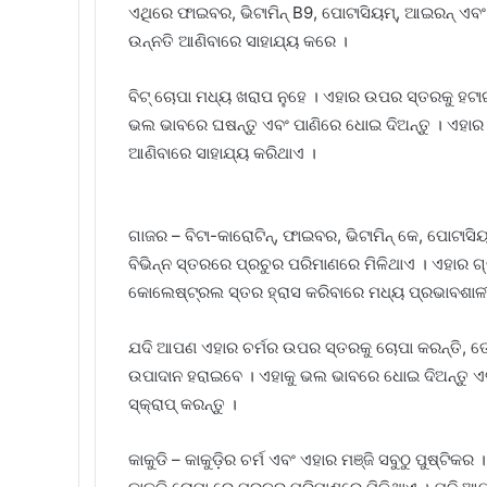
ଏଥିରେ ଫାଇବର, ଭିଟାମିନ୍ B9, ପୋଟାସିୟମ୍, ଆଇରନ୍ ଏବଂ 
ଉନ୍ନତି ଆଣିବାରେ ସାହାଯ୍ୟ କରେ ।
ବିଟ୍ ଚୋପା ମଧ୍ୟ ଖରାପ ନୁହେ । ଏହାର ଉପର ସ୍ତରକୁ ହଟାଇବାକ
ଭଲ ଭାବରେ ଘଷନ୍ତୁ ଏବଂ ପାଣିରେ ଧୋଇ ଦିଅନ୍ତୁ । ଏହାର
ଆଣିବାରେ ସାହାଯ୍ୟ କରିଥାଏ ।
ଗାଜର – ବିଟା-କାରୋଟିନ୍, ଫାଇବର, ଭିଟାମିନ୍ କେ, ପୋଟାସ
ବିଭିନ୍ନ ସ୍ତରରେ ପ୍ରଚୁର ପରିମାଣରେ ମିଳିଥାଏ । ଏହାର 
କୋଲେଷ୍ଟ୍ରଲ ସ୍ତର ହ୍ରାସ କରିବାରେ ମଧ୍ୟ ପ୍ରଭାବଶାଳ
ଯଦି ଆପଣ ଏହାର ଚର୍ମର ଉପର ସ୍ତରକୁ ଚୋପା କରନ୍ତି, ତେ
ଉପାଦାନ ହରାଇବେ । ଏହାକୁ ଭଲ ଭାବରେ ଧୋଇ ଦିଅନ୍ତୁ ଏବଂ
ସ୍କ୍ରାପ୍ କରନ୍ତୁ ।
କାକୁଡି – କାକୁଡ଼ିର ଚର୍ମ ଏବଂ ଏହାର ମଞ୍ଜି ସବୁଠୁ ପୁଷ୍ଟି