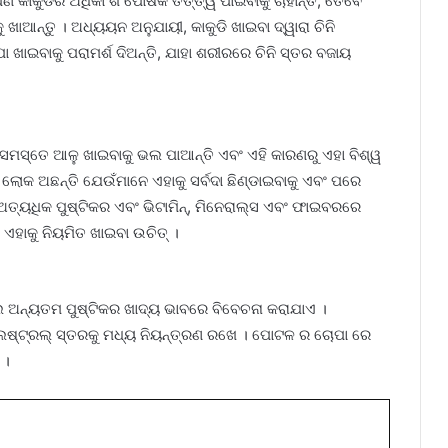
ଣ କାକୁଡିର ଅଧିକାଂଶ ପୋଷକ ତତ୍ତ୍ୱ ପାଇବାକୁ ଚାହାଁନ୍ତି, ତେବେ
ାଆନ୍ତୁ । ଅଧ୍ୟୟନ ଅନୁଯାୟୀ, କାକୁଡି ଖାଇବା ଦ୍ୱାରା ଚିନି
 ଖାଇବାକୁ ପରାମର୍ଶ ଦିଅନ୍ତି, ଯାହା ଶରୀରରେ ଚିନି ସ୍ତର ବଜାୟ
 ସମସ୍ତେ ଆଳୁ ଖାଇବାକୁ ଭଲ ପାଆନ୍ତି ଏବଂ ଏହି କାରଣରୁ ଏହା ବିଶ୍ୱ
ି ଲୋକ ଅଛନ୍ତି ଯେଉଁମାନେ ଏହାକୁ ସର୍ବଦା ଛିଣ୍ଡାଇବାକୁ ଏବଂ ପରେ
ଅତ୍ୟଧିକ ପୁଷ୍ଟିକର ଏବଂ ଭିଟାମିନ୍, ମିନେରାଲ୍ସ ଏବଂ ଫାଇବରରେ
 ଏହାକୁ ନିୟମିତ ଖାଇବା ଉଚିତ୍ ।
୍ଭାଲ ଅନ୍ୟତମ ପୁଷ୍ଟିକର ଖାଦ୍ୟ ଭାବରେ ବିବେଚନା କରାଯାଏ ।
ଲେଷ୍ଟ୍ରଲ୍ ସ୍ତରକୁ ମଧ୍ୟ ନିୟନ୍ତ୍ରଣ ରଖେ । ପୋଟଳ ର ଚୋପା ରେ
 ।