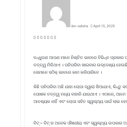
ibn-odisha
April 15, 2025
Facebook
Twitter
LinkedIn
Tumblr
Pinterest
Reddit
WhatsApp
ବନ୍ଧୁଗଣ ଆପଣ ମାନେ ନିଶ୍ଚିତ ଭାବରେ ବିଭିନ୍ନ ପ୍ରକାର 
ତତ୍ତ୍ୱ ମିଳିଥାଏ । ପନିପରିବା ଖାଇବାର ଉଦ୍ଦେଶ୍ୟ ହେଉଛ
ସେମାନେ ସଠିକ୍ ଭାବରେ କାମ କରିପାରିବେ ।
କିଛି ପନିପରିବା ଅଛି ଯାହା ଚୋପା ଦ୍ୱାରା ଖିଆଯାଏ, କିନ୍ତ
ପୋଷକ ତତ୍ତ୍ୱ ମଧ୍ୟ ବାହାରି ଯାଇଥାଏ । ଏଠାରେ, ଆମେ ଏପ
ଆବଶ୍ୟକ ନାହିଁ ଏବଂ ଚୋପା ସହିତ ସ୍ୱାସ୍ଥ୍ୟ ପାଇଁ ଲାଭ ହେ
ବିଟ୍ – ବିଟ୍ ର ଅନେକ ଔଷଧୀୟ ଏବଂ ସ୍ୱାସ୍ଥ୍ୟ ଉପକାର ଅଛି ।