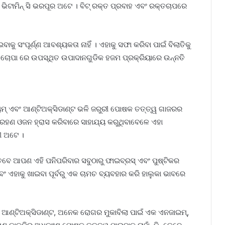
ଭିଟାମିନ୍ ସି ଭରପୂର ଅଟେ । ବିଟ୍ ରକ୍ତ ପ୍ରବାହ ଏବଂ ରକ୍ତଚାପରେ
ୁ ସଂପୂର୍ଣ୍ଣ ଆବଶ୍ୟକତା ନାହିଁ । ଏହାକୁ ସଫା କରିବା ପାଇଁ ବିଲାତିକୁ
 ଚୋପା ରେ ଉପସ୍ଥିତ ଉପାଦାନଗୁଡିକ ହଜମ ପ୍ରକ୍ରିୟାରେ ଉନ୍ନତି
ିୟମ୍ ଏବଂ ଆଣ୍ଟିଅକ୍ସିଡାଣ୍ଟ ଭଳି ଜରୁରୀ ପୋଷକ ତତ୍ତ୍ୱ ଗାଜରର
ଗ୍ରହଣ ଓଜନ ହ୍ରାସ କରିବାରେ ସାହାଯ୍ୟ କରୁଥିବାବେଳେ ଏହା
ୀ ଅଟେ ।
ବେ ଆପଣ ଏହି ପନିପରିବାର ସବୁଠାରୁ ଫାଇବ୍ରସ୍ ଏବଂ ପୁଷ୍ଟିକର
 ଏହାକୁ ଖାଇବା ପୂର୍ବରୁ ଏକ ଚାମଚ ବ୍ୟବହାର କରି ହାଲୁକା ଭାବରେ
କର । ଆଣ୍ଟିଅକ୍ସିଡାଣ୍ଟ, ଅନେକ ରୋଗର ମୁକାବିଲା ପାଇଁ ଏକ ଏନଜାଇମ୍,