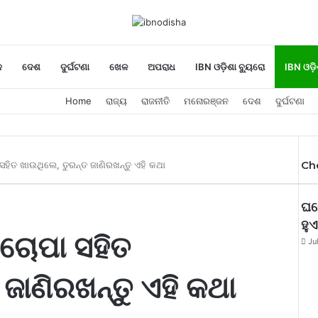
ନ
ଦେଶ
ଦୁର୍ଘଟଣା
ଖେଳ
ଅପରାଧ
IBN ଓଡ଼ିଶା ବ୍ୟୁରୋ
IBN ଓଡ଼ି
Home
ରାଜ୍ୟ
ରାଜନୀତି
ମନୋରଞ୍ଜନ
ଦେଶ
ଦୁର୍ଘଟଣା
Ch
ସହିତ ଖାଉଥିଲେ, ତୁରନ୍ତ ଜାଣିରଖନ୍ତୁ ଏହି କଥା
ଘର
ହୁ
 ଚୋପା ସହିତ
Ju
ଜାଣିରଖନ୍ତୁ ଏହି କଥା