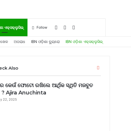
Log
Sidebar
Search
ଶା ଏକ୍ସକ୍ଲୁସିଭ୍
Follow
ଖେଳ
ଅପରାଧ
IBN ଓଡ଼ିଶା ବ୍ୟୁରୋ
IBN ଓଡ଼ିଶା ଏକ୍ସକ୍ଲୁସିଭ୍
In
for
Close
eck Also
େ କେଉଁ ଫୋଟୋ ରଖିଲେ ଆର୍ଥିକ ସ୍ଥିତି ମଜବୁତ
ଏ ? Ajira Anuchinta
ly 22, 2025