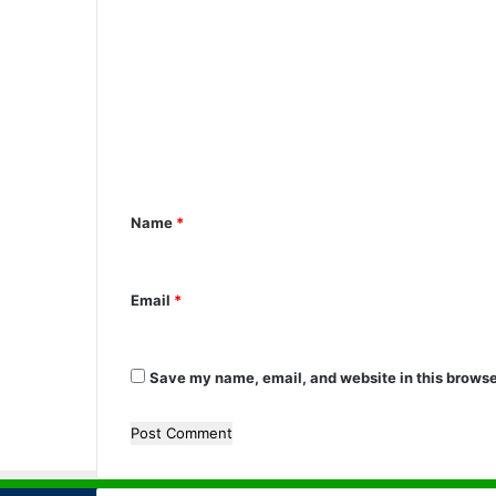
C
o
m
m
e
n
Name
*
t
*
Email
*
Save my name, email, and website in this browse