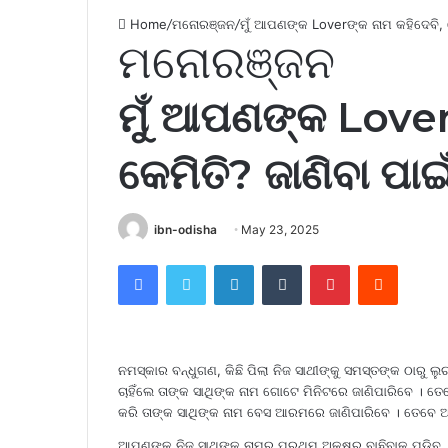
Home
/
ମନୋରଞ୍ଜନ
/
ମୁଁ ଆପଣଙ୍କ Loverଙ୍କ ନାମ କହିଦେବି, କ
ମନୋରଞ୍ଜନ
ମୁଁ ଆପଣଙ୍କ Lover
କେମିତି? ଜାଣିବା ପାଇ
ibn-odisha
May 23, 2025
Facebook
Twitter
LinkedIn
Tumblr
Pinterest
Reddit
ନମସ୍କାର ବନ୍ଧୁଗଣ, କିଛି ପିଲା ନିଜ ସାଥୀଙ୍କୁ ସମସ୍ତଙ୍କ ଠାରୁ ଲୁଚା
ଚାହିଁଲେ ତାଙ୍କ ସାଥିଙ୍କ ନାମ ଗୋଟେ ମିନିଟରେ ଜାଣିପାରିବେ 
କରି ତାଙ୍କ ସାଥିଙ୍କ ନାମ ବେସ ଆରମରେ ଜାଣିପାରିବେ । ତେବେ 
ଆପଣଙ୍କୁ ନିଜ ସାଥିଙ୍କ ନାମର ପ୍ରଥମ ଅକ୍ଷର ବାଛିବାକୁ ପଡିବ 