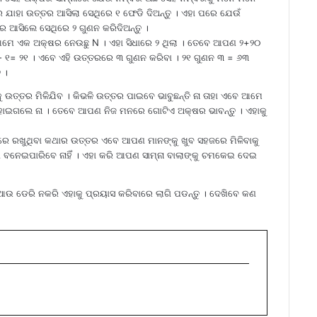
ରେ ଯାହା ଉତ୍ତର ଆସିଲା ସେଥିରେ ୧ ଫେଡି ଦିଅନ୍ତୁ । ଏହା ପରେ ଯେଉଁ
ର ଆସିଲେ ସେଥିରେ ୨ ଗୁଣନ କରିଦିଅନ୍ତୁ ।
େ ଏକ ଅକ୍ଷର ନେଉଛୁ N । ଏହା ସିଧାରେ ୨ ଥିଲା । ତେବେ ଆପଣ ୨+୨୦
୨- ୧= ୨୧ । ଏବେ ଏହି ଉତ୍ତରରେ ୩ ଗୁଣନ କରିବା । ୨୧ ଗୁଣନ ୩ = ୬୩
 ।
୍ତର ମିଳିଯିବ । କିଭଳି ଉତ୍ତର ପାଇବେ ଭାବୁଛନ୍ତି ନା ତାହା ଏବେ ଆମେ
ୋଇଗଲେ ନା । ତେବେ ଆପଣ ନିଜ ମନରେ ଗୋଟିଏ ଅକ୍ଷର ଭାବନ୍ତୁ । ଏହାକୁ
େ ରଖୁଥିବା କଥାର ଉତ୍ତର ଏବେ ଆପଣ ମାନଙ୍କୁ ଖୁବ ସହଜରେ ମିଳିବାକୁ
 ବନେଇପାରିବେ ନାହିଁ । ଏହା କରି ଆପଣ ସାମ୍ନା ବାଲାଙ୍କୁ ଚମକେଇ ଦେଇ
ଉ ଡେରି ନକରି ଏହାକୁ ପ୍ରୟାସ କରିବାରେ ଲାଗି ପଡନ୍ତୁ । ଦେଖିବେ କଣ