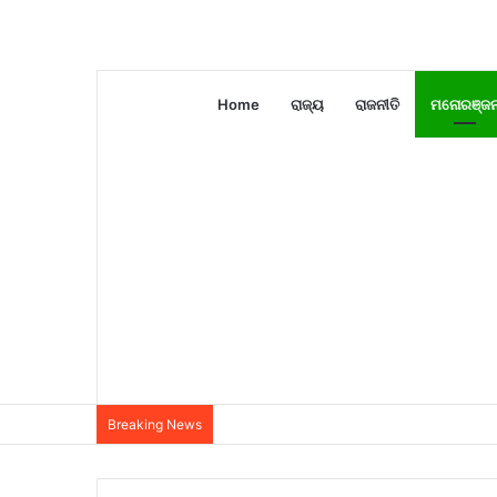
Home
ରାଜ୍ୟ
ରାଜନୀତି
ମନୋରଞ୍ଜ
Breaking News