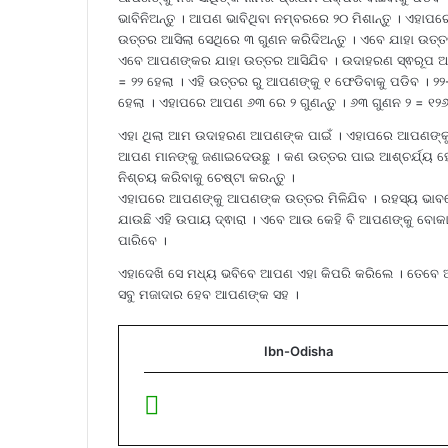
ଭାବିନିଅନ୍ତୁ । ଆପଣ ଭାବିଥିବା ନମ୍ବରରେ ୨୦ ମିଶାନ୍ତୁ । ଏହାପ
ଉତ୍ତର ଆସିଲା ସେଥିରେ ୩ ଗୁଣନ କରିଦିଅନ୍ତୁ । ଏବେ ଯାହା ଉତ୍ତ
ଏବେ ଆପଣଙ୍କର ଯାହା ଉତ୍ତର ଆସିଯିବ । ଉଦାହରଣ ସ୍ଵରୂପ ଆମ
= ୨୨ ହେଲା । ଏହି ଉତ୍ତର ରୁ ଆପଣଙ୍କୁ ୧ ଫେଡିବାକୁ ପଡିବ । ୨
ହେଲା । ଏହାପରେ ଆପଣ ୬୩ ରେ ୨ ଗୁଣନ୍ତୁ । ୬୩ ଗୁଣନ ୨ = ୧୨୬
ଏହା ଥିଲା ଆମ ଉଦାହରଣ ଆପଣଙ୍କ ପାଇଁ । ଏହାପରେ ଆପଣଙ୍କୁ ଉତ
ଆପଣ ମାନଙ୍କୁ ଜଣାଇଦେଉଛୁ । କଣ ଉତ୍ତର ପାଇ ଆଶ୍ଚର୍ଯ୍ୟ ହ
ନିଶ୍ଚୟ କରିବାକୁ ଚେଷ୍ଟା କରନ୍ତୁ ।
ଏହାପରେ ଆପଣଙ୍କୁ ଆପଣଙ୍କ ଉତ୍ତର ମିଳିଯିବ । ରହସ୍ୟ ଭାବର
ଯାଉଛି ଏହି ଉପାୟ ଦ୍ଵାରା । ଏବେ ଆଉ କେହି ବି ଆପଣଙ୍କୁ ବୋକା
ପାରିବେ ।
ଏହାଦେଖି ସେ ମଧ୍ୟ ଭବିବେ ଆପଣ ଏହା କିପରି କରିଲେ । ତେବେ ଆ
ସବୁ ମଜାଦାର ହେବ ଆପଣଙ୍କ ସହ ।
Ibn-Odisha