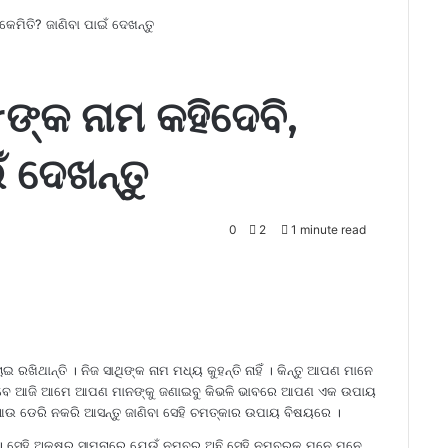
େମିତି? ଜାଣିବା ପାଇଁ ଦେଖନ୍ତୁ
ଙ୍କ ନାମ କହିଦେବି,
ଁ ଦେଖନ୍ତୁ
0
2
1 minute read
ଇ ରଖିଥାନ୍ତି । ନିଜ ସାଥିଙ୍କ ନାମ ମଧ୍ୟ କୁହନ୍ତି ନାହିଁ । କିନ୍ତୁ ଆପଣ ମାନେ
। ତେବେ ଆଜି ଆମେ ଆପଣ ମାନଙ୍କୁ ଜଣାଇବୁ କିଭଳି ଭାବରେ ଆପଣ ଏକ ଉପାୟ
ଆଉ ଡେରି ନକରି ଆସନ୍ତୁ ଜାଣିବା ସେହି ଚମତ୍କାର ଉପାୟ ବିଷୟରେ ।
। ସେହି ଅକ୍ଷର ସାମ୍ନାରେ ଯେଉଁ ନମ୍ବର ଅଛି ସେହି ନମ୍ବରକୁ ମନେ ମନେ