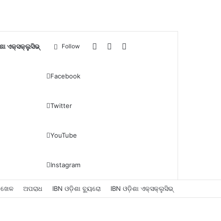
Log
Sidebar
Search
ଶା ଏକ୍ସକ୍ଲୁସିଭ୍
Follow
In
for
Facebook
Twitter
YouTube
Instagram
ଖେଳ
ଅପରାଧ
IBN ଓଡ଼ିଶା ବ୍ୟୁରୋ
IBN ଓଡ଼ିଶା ଏକ୍ସକ୍ଲୁସିଭ୍