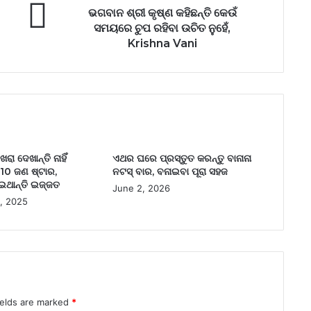
ଭଗବାନ ଶ୍ରୀ କୃଷ୍ଣ କହିଛନ୍ତି କେଉଁ
ସମୟରେ ଚୁପ ରହିବା ଉଚିତ ନୁହେଁ,
Krishna Vani
 ଦେଖାନ୍ତି ନାହିଁ
ଏଥର ଘରେ ପ୍ରସ୍ତୁତ କରନ୍ତୁ ବାନାନା
10 ଜଣ ଷ୍ଟାର,
ନଟସ୍ ବାର, ବନାଇବା ପୂରା ସହଜ
ଇଥାନ୍ତି ଇଜ୍ଜତ
June 2, 2026
, 2025
ields are marked
*