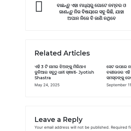
ବାଛନ୍ତୁ ଏହା ମଧ୍ୟରୁ ଗୋଟେ ନମ୍ବର ଓ
ଜାଣନ୍ତୁ ନିଜ ବିଷୟରେ ସବୁ କିଛି, ଯାହା
ଅପାନ ନିଜେ ବି ଜାଣି ନଥିବେ
Related Articles
ଏହି 3 ଟି ନାମର ଝିଅଙ୍କୁ ମିଳିଥାଏ
ସେଟ ଉପରେ ନଖରା
ଦୁନିଆର ସବୁଠୁ ଧନୀ ସ୍ଵାମୀ- Jyotish
ବଲୀଉଡର ଏହି 
Shastra
ସମସ୍ତଙ୍କୁ ଦେ
May 24, 2025
September 11
Leave a Reply
Your email address will not be published.
Required f