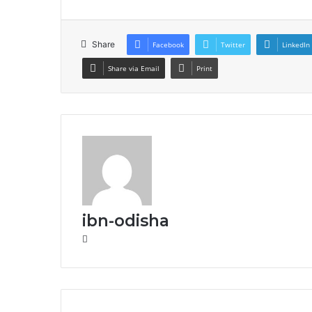
Share
Facebook
Twitter
LinkedIn
Share via Email
Print
ibn-odisha
Website