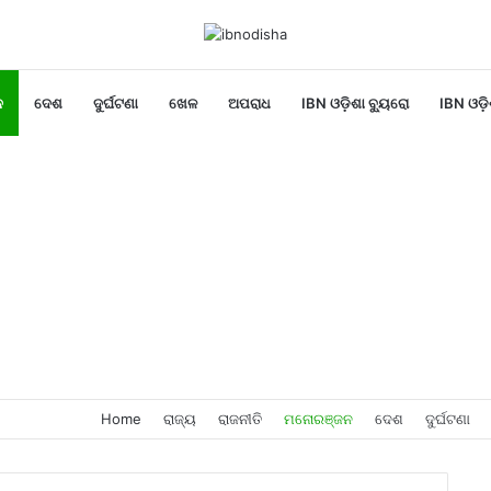
ନ
ଦେଶ
ଦୁର୍ଘଟଣା
ଖେଳ
ଅପରାଧ
IBN ଓଡ଼ିଶା ବ୍ୟୁରୋ
IBN ଓଡ଼ି
Home
ରାଜ୍ୟ
ରାଜନୀତି
ମନୋରଞ୍ଜନ
ଦେଶ
ଦୁର୍ଘଟଣା