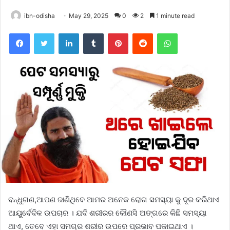
ibn-odisha
May 29, 2025
0
2
1 minute read
Facebook
Twitter
LinkedIn
Tumblr
Pinterest
Reddit
WhatsApp
ବନ୍ଧୁଗଣ,ଆପଣ ଜାଣିଥିବେ ଆମର ଅନେକ ରୋଗ ସମସ୍ୟା କୁ ଦୂର କରିଥାଏ
ଆୟୁର୍ବେଦିକ ଉପଚାର । ଯଦି ଶରୀରର କୌଣସି ଅଙ୍ଗରେ କିଛି ସମସ୍ୟା
ଥାଏ, ତେବେ ଏହା ସମଗ୍ର ଶରୀର ଉପରେ ପ୍ରଭାବ ପକାଇଥାଏ ।