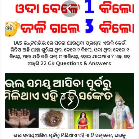
IAS ଇନ୍ଟରଭିଉ ରେ ପଚରା ଯାଉଥିବା ପ୍ରଶ୍ନ: ଏଭଳି କେଉଁ
ଜିନିଷ ଅଛି ଯାହା ଶୁଖିଲା ଥିବା ବେଳେ ୨ କିଲୋ, ଓଦା ଥିବା ବେଳେ ୧
କିଲୋ, ଆଉ ଯଦି ଜଳି ଗଲା ତ ୩କିଲୋ, ହୋଇ ଯାଇଥାଏ ? ଏହା ସହ
ଆହୁରି 22 Gk Questions & Answers
ଭଲ ସମୟ ଆସିବା ପୂର୍ବରୁ ମିଳିଥାଏ ଏହି ୩ ଟି ସଙ୍କେତ, ଘରକୁ