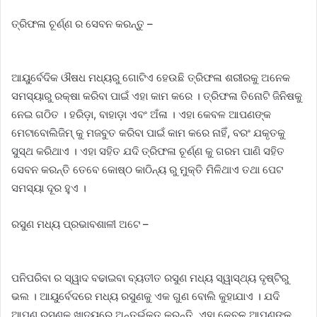
ତ୍ରିଫଳା ଚୂର୍ଣ୍ଣ ର ସେବନ କରନ୍ତୁ –
ଆୟୁର୍ବେଦିକ ଔଷଧ ମଧ୍ୟରୁ ଗୋଟିଏ ହେଉଛି ତ୍ରିଫଳା ଶରୀରକୁ ଅନେକ
ସମସ୍ୟାରୁ ରକ୍ଷା କରିବା ପାଇଁ ଏହା କାମ କରେ । ତ୍ରିଫଳା ତିନୋଟି ଜିନିଷକୁ
ନେଇ ଗଠିତ । ହରିଡ଼ା, ବାହାଡ଼ା ଏବଂ ଅଁଳା । ଏହା କେବଳ ଆପଣଙ୍କ
ମେଟାବୋଲିଜିମ୍ କୁ ମଜବୁତ କରିବା ପାଇଁ କାମ କରେ ନାହିଁ, ବରଂ ଯକୃତକୁ
ସୁସ୍ଥ କରିଥାଏ । ଏହା ସହିତ ଯଦି ତ୍ରିଫଳା ଚୂର୍ଣ୍ଣ କୁ ଗରମ ପାଣି ସହିତ
ସେବନ କରନ୍ତି ତେବେ କୋଷ୍ଠ କାଠିନ୍ୟ ରୁ ମୁକ୍ତି ମିଳିଥାଏ ତଥା ପେଟ
ସମସ୍ୟା ଦୂର ହୁଏ ।
ରସୁଣ ମଧ୍ୟ ପ୍ରଭାବଶାଳୀ ଅଟେ –
ପନିପରିବା ର ସ୍ୱାଦ ବଢାଇବା ବ୍ୟତୀତ ରସୁଣ ମଧ୍ୟ ସ୍ୱାସ୍ଥ୍ୟ ଦୃଷ୍ଟିରୁ
ଭଲ । ଆୟୁର୍ବେଦରେ ମଧ୍ୟ ରସୁଣକୁ ଏକ ଗୁଣ ବୋଲି କୁହାଯାଏ । ଯଦି
ଆପଣ ରସୁଣକୁ ଖାଦ୍ୟରେ ଅନ୍ତର୍ଭୁକ୍ତ କରନ୍ତି, ଏହା କେବଳ ଆପଣଙ୍କ