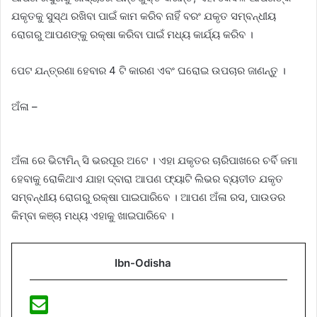
ଯକୃତକୁ ସୁସ୍ଥ ରଖିବା ପାଇଁ କାମ କରିବ ନାହିଁ ବରଂ ଯକୃତ ସମ୍ବନ୍ଧୀୟ
ରୋଗରୁ ଆପଣଙ୍କୁ ରକ୍ଷା କରିବା ପାଇଁ ମଧ୍ୟ କାର୍ଯ୍ୟ କରିବ ।
ପେଟ ଯନ୍ତ୍ରଣା ହେବାର 4 ଟି କାରଣ ଏବଂ ଘରୋଇ ଉପଚାର ଜାଣନ୍ତୁ ।
ଅଁଳା –
ଅଁଳା ରେ ଭିଟାମିନ୍ ସି ଭରପୂର ଅଟେ । ଏହା ଯକୃତର ଚାରିପାଖରେ ଚର୍ବି ଜମା
ହେବାକୁ ରୋକିଥାଏ ଯାହା ଦ୍ବାରା ଆପଣ ଫ୍ୟାଟି ଲିଭର ବ୍ୟତୀତ ଯକୃତ
ସମ୍ବନ୍ଧୀୟ ରୋଗରୁ ରକ୍ଷା ପାଇପାରିବେ । ଆପଣ ଅଁଳା ରସ, ପାଉଡର
କିମ୍ବା କଞ୍ଚା ମଧ୍ୟ ଏହାକୁ ଖାଇପାରିବେ ।
Ibn-Odisha