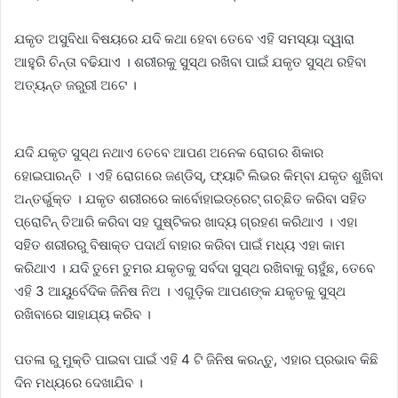
ଯକୃତ ଅସୁବିଧା ବିଷୟରେ ଯଦି କଥା ହେବା ତେବେ ଏହି ସମସ୍ୟା ଦ୍ୱାରା
ଆହୁରି ଚିନ୍ତା ବଢିଯାଏ । ଶରୀରକୁ ସୁସ୍ଥ ରଖିବା ପାଇଁ ଯକୃତ ସୁସ୍ଥ ରହିବା
ଅତ୍ୟନ୍ତ ଜରୁରୀ ଅଟେ ।
ଯଦି ଯକୃତ ସୁସ୍ଥ ନଥାଏ ତେବେ ଆପଣ ଅନେକ ରୋଗର ଶିକାର
ହୋଇପାରନ୍ତି । ଏହି ରୋଗରେ ଜଣ୍ଡିସ୍, ଫ୍ୟାଟି ଲିଭର କିମ୍ବା ଯକୃତ ଶୁଖିବା
ଅନ୍ତର୍ଭୁକ୍ତ । ଯକୃତ ଶରୀରରେ କାର୍ବୋହାଇଡ୍ରେଟ୍ ଗଚ୍ଛିତ କରିବା ସହିତ
ପ୍ରୋଟିନ୍ ତିଆରି କରିବା ସହ ପୁଷ୍ଟିକର ଖାଦ୍ୟ ଗ୍ରହଣ କରିଥାଏ । ଏହା
ସହିତ ଶରୀରରୁ ବିଷାକ୍ତ ପଦାର୍ଥ ବାହାର କରିବା ପାଇଁ ମଧ୍ୟ ଏହା କାମ
କରିଥାଏ । ଯଦି ତୁମେ ତୁମର ଯକୃତକୁ ସର୍ବଦା ସୁସ୍ଥ ରଖିବାକୁ ଚାହୁଁଛ, ତେବେ
ଏହି 3 ଆୟୁର୍ବେଦିକ ଜିନିଷ ନିଅ । ଏଗୁଡ଼ିକ ଆପଣଙ୍କ ଯକୃତକୁ ସୁସ୍ଥ
ରଖିବାରେ ସାହାଯ୍ୟ କରିବ ।
ପତଳା ରୁ ମୁକ୍ତି ପାଇବା ପାଇଁ ଏହି 4 ଟି ଜିନିଷ କରନ୍ତୁ, ଏହାର ପ୍ରଭାବ କିଛି
ଦିନ ମଧ୍ୟରେ ଦେଖାଯିବ ।