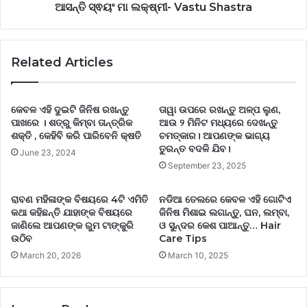
ଆସନ୍ତି ସ୍ଵୟଂ ମା ଲକ୍ଷ୍ମୀ- Vastu Shastra
Related Articles
କେବଳ ଏହି ଦୁଇଟି ଜିନିଷ ରଖନ୍ତୁ
ତାୱା ଉପରେ ରଖନ୍ତୁ ଅଳ୍ପ ଲୁଣ,
ପାଖରେ । ଶତ୍ରୁ କିମ୍ବା ତାନ୍ତ୍ରିକ
ଆଉ ୨ ମିନିଟ ମଧ୍ୟରେ ଦେଖନ୍ତୁ
ଶକ୍ତି , କେହିବି କରି ପାରିବେନି କ୍ଷତି
ଚମତ୍କାର। ଆପଣଙ୍କ ଭାଗ୍ୟ
ତୁରନ୍ତ ବଦଳି ଯିବ।
June 23, 2024
September 23, 2025
ରାବଣ ମହିଳାଙ୍କ ବିଷୟରେ 4ଟି ଏମିତି
ନଡିଆ ତେଲରେ କେବଳ ଏହି ଗୋଟିଏ
କଥା କହିଛନ୍ତି ଯାହାଙ୍କ ବିଷୟରେ
ଜିନିଷ ମିଶାଇ ଲଗାନ୍ତୁ, ଘନ, ଲମ୍ବା,
ଜାଣିଲେ ଆପଣଙ୍କ ରୁମ ଟାଙ୍କୁରି
ଓ ସୁନ୍ଦର କେଶ ପାଆନ୍ତୁ… Hair
ଉଠିବ
Care Tips
March 20, 2026
March 10, 2025