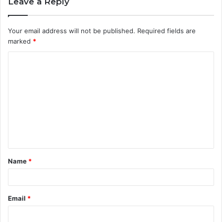
Leave a Reply
Your email address will not be published.
Required fields are
marked
*
C
o
m
m
e
n
t
Name
*
*
Email
*