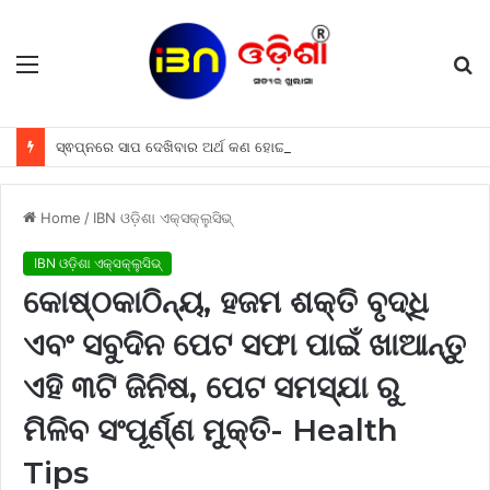
Menu
S
fo
ସ୍ଵପ୍ନରେ ସାପ ଦେଖିବାର ଅର୍ଥ କଣ ହୋଇଥାଏ, ଜାଣନ୍ତୁ
Home
/
IBN ଓଡ଼ିଶା ଏକ୍ସକ୍ଲୁସିଭ୍
IBN ଓଡ଼ିଶା ଏକ୍ସକ୍ଲୁସିଭ୍
କୋଷ୍ଠକାଠିନ୍ୟ, ହଜମ ଶକ୍ତି ବୃଦ୍ଧି
ଏବଂ ସବୁଦିନ ପେଟ ସଫା ପାଇଁ ଖାଆନ୍ତୁ
ଏହି ୩ଟି ଜିନିଷ, ପେଟ ସମସ୍ଯା ରୁ
ମିଳିବ ସଂପୂର୍ଣ୍ଣ ମୁକ୍ତି- Health
Tips