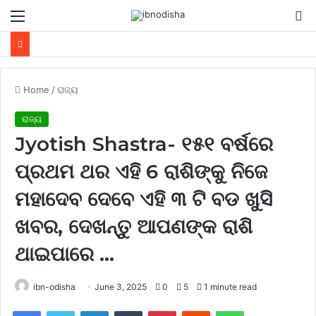
Menu
S
fo
Home
/
ରାଜ୍ୟ
ରାଜ୍ୟ
Jyotish Shastra- ୧୫୧ ବର୍ଷରେ
ପ୍ରଥମ ଥର ଏହି 6 ରାଶିଙ୍କୁ ନିଜେ
ମହାଦେବ ଦେବେ ଏହି ୩ ଟି ବଡ ଖୁସି
ଖବର, ଦେଖନ୍ତୁ ଆପଣଙ୍କ ରାଶି
ଥାଇପାରେ …
ibn-odisha
June 3, 2025
0
5
1 minute read
Facebook
Twitter
LinkedIn
Tumblr
Pinterest
Reddit
WhatsApp