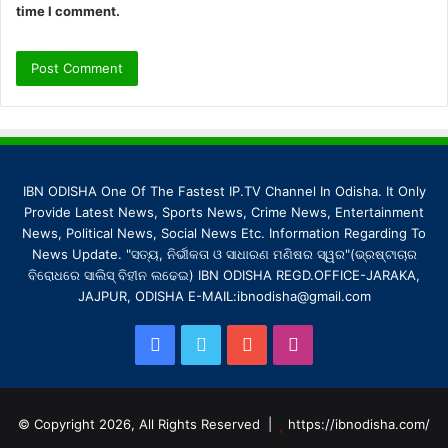
time I comment.
IBN ODISHA One Of The Fastest IP.TV Channel In Odisha. It Only
Provide Latest News, Sports News, Crime News, Entertainment
News, Political News, Social News Etc. Information Regarding To
News Update. "ସତ୍ୟ, ନିର୍ଭୀକତା ଓ ସାଧାରଣ ମଣିଷର ସ୍ୱର"(ଭ୍ରଷ୍ଟାଚାର
ବିରୋଧରେ ସାଲିସ୍ ବିହୀନ ଲଢେଇ) IBN ODISHA REGD.OFFICE-JARAKA,
JAJPUR, ODISHA E-MAIL:ibnodisha@gmail.com
Facebook
Twitter
YouTube
Instagram
© Copyright 2026, All Rights Reserved |
https://ibnodisha.com/