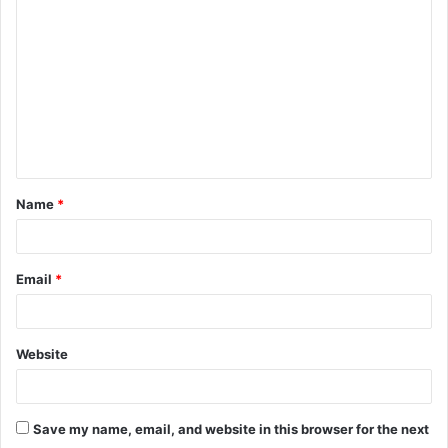
o
m
m
e
n
t
Name
*
*
Email
*
Website
Save my name, email, and website in this browser for the next