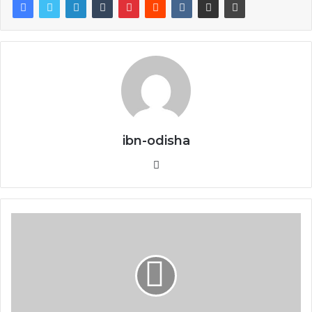
ibn-odisha
Website