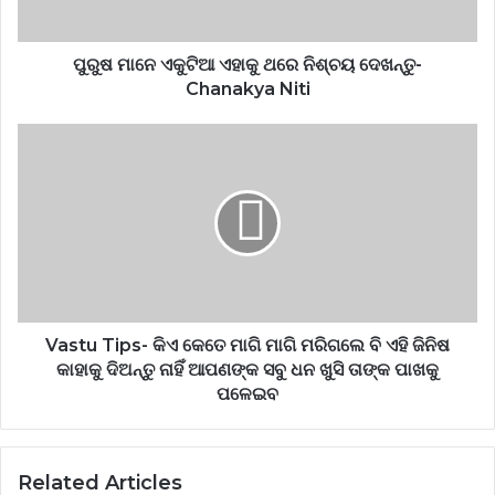
ପୁରୁଷ ମାନେ ଏକୁଟିଆ ଏହାକୁ ଥରେ ନିଶ୍ଚୟ ଦେଖନ୍ତୁ-
Chanakya Niti
Vastu Tips- କିଏ କେତେ ମାଗି ମାଗି ମରିଗଲେ ବି ଏହି ଜିନିଷ
କାହାକୁ ଦିଅନ୍ତୁ ନାହିଁ ଆପଣଙ୍କ ସବୁ ଧନ ଖୁସି ତାଙ୍କ ପାଖକୁ
ପଳେଇବ
Related Articles