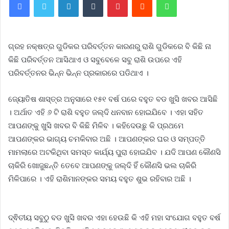
ଗ୍ରହ ନକ୍ଷତ୍ର ଗୁଡିକର ପରିବର୍ତ୍ତନ କାରଣରୁ ରାଶି ଗୁଡିକରେ ବି କିଛି ନା
କିଛି ପରିବର୍ତ୍ତନ ଆସିଥାଏ ଓ ସବୁବେଳେ ସବୁ ରାଶି ଉପରେ ଏହି
ପରିବର୍ତ୍ତନର ଭିନ୍ନ ଭିନ୍ନ ପ୍ରକାରରେ ପଡିଥାଏ ।
ଜ୍ୟୋତିଷ ଶାସ୍ତ୍ର ଅନୁସାରେ ୧୫୧ ବର୍ଷ ପରେ ବହୁତ ବଡ ଖୁସି ଖବର ଆସିଛି
। ଅର୍ଥାତ ଏହି ୬ ଟି ରାଶି ବହୁତ ଜଲ୍ଦି ଧନବାନ ହୋଇଯିବେ । ଏହା ସହିତ
ଆପଣଙ୍କୁ ଖୁସି ଖବର ବି କିଛି ମିଳିବ । କହିଦେଉଛୁ କି ପ୍ରଥମେ
ଆପଣଙ୍କର ଭାଗ୍ୟ ଚମକିବାର ଅଛି । ଆପଣଙ୍କର ଘର ଓ ସମ୍ପତ୍ତି
ମାମଲାରେ ଅଟକିଥିବା ସମସ୍ତ କାର୍ଯ୍ୟ ପୁରା ହୋଇଯିବ । ଯଦି ଆପଣ କୌଣସି
ଚାକିରି ଖୋଜୁଛନ୍ତି ତେବେ ଆପଣଙ୍କୁ ଜଲ୍ଦି ହିଁ କୌଣସି ଭଲ ଚାକିରି
ମିଳିପାରେ । ଏହି ରାଶିମାନଙ୍କର ସମୟ ବହୁତ ଶୁଭ ରହିବାର ଅଛି ।
ଦ୍ଵିତୀୟ ସବୁଠୁ ବଡ ଖୁସି ଖବର ଏହା ହେଉଛି କି ଏହି ମହା ସଂଯୋଗ ବହୁତ ବର୍ଷ