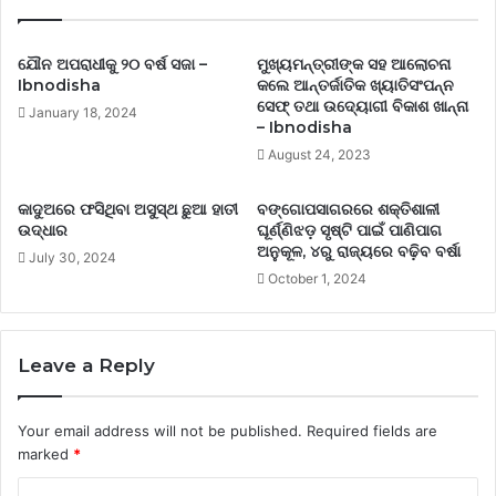
ଯୌନ ଅପରାଧୀକୁ ୨୦ ବର୍ଷ ସଜା –
ମୁଖ୍ୟମନ୍ତ୍ରୀଙ୍କ ସହ ଆଲୋଚନା
Ibnodisha
କଲେ ଆନ୍ତର୍ଜାତିକ ଖ୍ୟାତିସଂପନ୍ନ
ସେଫ୍ ତଥା ଉଦ୍ୟୋଗୀ ବିକାଶ ଖାନ୍ନା
January 18, 2024
– Ibnodisha
August 24, 2023
କାଦୁଅରେ ଫସିଥିବା ଅସୁସ୍ଥ ଛୁଆ ହାତୀ
ବଙ୍ଗୋପସାଗରରେ ଶକ୍ତିଶାଳୀ
ଉଦ୍ଧାର
ଘୂର୍ଣ୍ଣିଝଡ଼ ସୃଷ୍ଟି ପାଇଁ ପାଣିପାଗ
ଅନୁକୂଳ, ୪ରୁ ରାଜ୍ୟରେ ବଢ଼ିବ ବର୍ଷା
July 30, 2024
October 1, 2024
Leave a Reply
Your email address will not be published.
Required fields are
marked
*
C