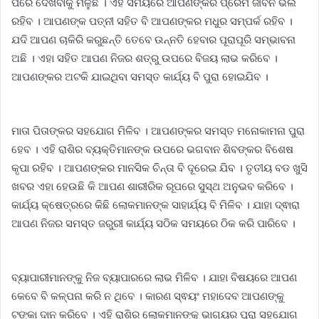
ପରେ ଦେଖିବାକୁ ମିଳୁଛି । ଏହି ସମୟରେ ଆପଣଙ୍କର ପ୍ରେମ ଜୀବନ ଭଲ
ରହିବ । ଆପଣଙ୍କ ପତ୍ନୀ ସହିତ ବି ଆପଣଙ୍କର ମଧୁର ସମ୍ପର୍କ ରହିବ ।
ଯଦି ଆପଣ ଚାକିରି କରୁଛନ୍ତି ତେବେ ଉନ୍ନତି ହେବାର ପୂରାପୂରି ସମ୍ଭାବନା
ଅଛି । ଏହା ସହିତ ଆପଣ ନିଜର ଶତ୍ରୁ ଉପରେ ବିଜୟ ଲାଭ କରିବେ ।
ଆପଣଙ୍କର ଅଟକି ଯାଇଥିବା ସମସ୍ତ କାର୍ଯ୍ୟ ବି ପୁରା ହୋଇଯିବ ।
ମାତା ପିତାଙ୍କର ସହଯୋଗ ମିଳିବ । ଆପଣଙ୍କର ସମସ୍ତ ମନୋକାମନା ପୁରା
ହେବ । ଏହି ରାଶିର ବ୍ୟକ୍ତିମାନଙ୍କ ଉପରେ ଭଗବାନ ଶିବଙ୍କର ବିଶେଷ
କୃପା ରହିବ । ଆପଣଙ୍କର ମାନସିକ ଚିନ୍ତା ବି ଦୂରେଇ ଯିବ । ତୃତୀୟ ବଡ ଖୁସି
ଖବର ଏହା ହେଉଛି କି ଆପଣ ଶାରୀରିକ ରୂପରେ ସୁସ୍ଥ ଅନୁଭବ କରିବେ ।
କାର୍ଯ୍ୟ କ୍ଷେତ୍ରରେ କିଛି ଲୋକମାନଙ୍କ ସାହାର୍ଯ୍ୟ ବି ମିଳିବ । ଯାହା ଦ୍ଵାରା
ଆପଣ ନିଜର ସମସ୍ତ ଜରୁରୀ କାର୍ଯ୍ୟ ସଠିକ ସମୟରେ ଠିକ କରି ପାରିବେ ।
ବ୍ୟାପାରୀମାନଙ୍କୁ ନିଜ ବ୍ୟାପାରରେ ଲାଭ ମିଳିବ । ଯାହା ବିଷୟରେ ଆପଣ
କେବେ ବି କଳ୍ପନା କରି ନ ଥିବେ । କାରଣ ସ୍ଵୟଂ ମହାଦେବ ଆପଣଙ୍କୁ
ଟଙ୍କା ଦାନ କରିବେ । ଏହି ରାଶିର ଲୋକମାନଙ୍କୁ ଭାଗ୍ୟର ପୁରା ସହଯୋଗ