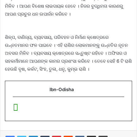
ମିଳିବ । ଆପଣ ବିଶେଷ ଲାଭଦାୟକ ହେବେ । ନିଜର ବୁଦ୍ଧିମତା କାରଣରୁ
ଆପଣ ପ୍ରଚୁର ଧନ ଉପାର୍ଜନ କରିବେ ।
ଶିଳ୍ପ, ବାଣିଜ୍ୟ, ବ୍ୟବସାୟ, ପରିବହନ ଓ ନିର୍ମାଣ କ୍ଷେତ୍ରରେ
ଉନ୍ନତମାନର ଫଳ ପାଇବେ । ଏହି ରାଶିର ଲୋକମାନଙ୍କୁ ଉନ୍ନତିର ନୂତନ
ଅବସର ମିଳିବ । ବ୍ୟବସାୟ କ୍ଷେତ୍ରରେ ସନ୍ତୁଷ୍ଟ ରହିବେ । ଅଫିସର ଓ
ସହକର୍ମୀମାନେ ଆପଣଙ୍କ କାମର ପ୍ରଶଂସା କରିବେ । ତେବେ ସେହି 6 ଟି ରାଶି
ହେଉଛି ବୃଷ, କର୍କଟ, ସିଂହ, ତୁଳା, ଧନୁ, କୁମ୍ଭ ରାଶି ।
Ibn-Odisha