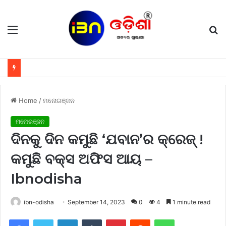
Menu
S
fo
Home
/
ମନୋରଞ୍ଜନ
ମନୋରଞ୍ଜନ
ଦିନକୁ ଦିନ କମୁଛି ‘ଯବାନ’ର କ୍ରେଜ୍ !
କମୁଛି ବକ୍ସ ଅଫିସ ଆୟ –
Ibnodisha
ibn-odisha
September 14, 2023
0
4
1 minute read
Facebook
Twitter
LinkedIn
Tumblr
Pinterest
Reddit
WhatsApp