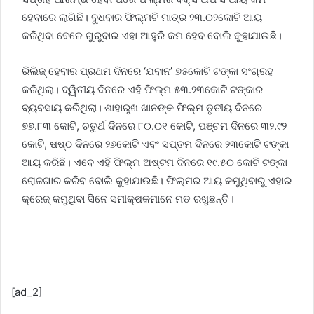
ହେବାରେ ଲାଗିଛି। ବୁଧବାର ଫିଲ୍ମଟି ମାତ୍ର ୨୩.୦୨କୋଟି ଆୟ
କରିଥିବା ବେଳେ ଗୁରୁବାର ଏହା ଆହୁରି କମ ହେବ ବୋଲି କୁହାଯାଉଛି।
ରିଲିଜ୍ ହେବାର ପ୍ରଥମ ଦିନରେ ‘ଯବାନ’ ୭୫କୋଟି ଟଙ୍କା ସଂଗ୍ରହ
କରିଥିଲା। ଦ୍ୱିତୀୟ ଦିନରେ ଏହି ଫିଲ୍ମ ୫୩.୨୩କୋଟି ଟଙ୍କାର
ବ୍ୟବସାୟ କରିଥିଲା। ଶାହାରୁଖ ଖାନଙ୍କ ଫିଲ୍ମ ତୃତୀୟ ଦିନରେ
୭୭.୮୩ କୋଟି, ଚତୁର୍ଥ ଦିନରେ ୮୦.୦୧ କୋଟି, ପଞ୍ଚମ ଦିନରେ ୩୨.୯୨
କୋଟି, ଷଷ୍ଠ ଦିନରେ ୨୬କୋଟି ଏବଂ ସପ୍ତମ ଦିନରେ ୨୩କୋଟି ଟଙ୍କା
ଆୟ କରିଛି। ଏବେ ଏହି ଫିଲ୍ମ ଅଷ୍ଟମ ଦିନରେ ୧୯.୫୦ କୋଟି ଟଙ୍କା
ରୋଜଗାର କରିବ ବୋଲି କୁହାଯାଉଛି। ଫିଲ୍ମର ଆୟ କମୁଥିବାରୁ ଏହାର
କ୍ରେଜ୍ କମୁଥିବା ସିନେ ସମୀକ୍ଷକମାନେ ମତ ରଖୁଛନ୍ତି।
[ad_2]