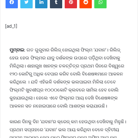
[ad_1]
ମୁମ୍ବାଇ
: ଗତ ଗୁରୁବାର ରିଲିଜ୍ ହୋଇଥିଲା ଫିଲ୍ମ ‘ଯବାନ’। ରିଲିଜ୍
ହେଉ ହେଉ ଫିଲ୍ମର ଯାଦୁ ଦର୍ଶକଙ୍କ ଉପରେ ପଡ଼ିିଥିବା ଦେଖିବାକୁ
ମିଳିଥିଲା। ଶାହାରୁଖ ଖାନଙ୍କ ଚଳଚ୍ଚିତ୍ର ପ୍ରଥମ ଦିନରେ ବିଶ୍ୱରେ
୧୨୦ କୋଟିରୁ ଅଧିକ ବେପାର କରିବ ବୋଲି ବିଶେଷଜ୍ଞମାନେ ଆକଳନ
କରିଥିଲେ । ଯଦି ଏହିଭଳି ଦର୍ଶକଙ୍କ ଭଲପାଇବା ମିଳିଲା ତେବେ
ଫିଲ୍ମଟି ଖୁବଶୀଘ୍ର ୧୦୦୦କୋଟି କ୍ଲବରେ ସାମିଲ ହେବ ବୋଲି
କୁହାଯାଉଥିଲା। ହେଲେ ଏବେ ଫିଲ୍ମର ଆୟ ଦେଖି ବିଶେଷଜ୍ଞଙ୍କ
ଆକଳନ ସତ ନହୋଇପାରେ ବୋଲି ଆଶଙ୍କା କରାଯାଉଛି।
କାରଣ ଦିନକୁ ଦିନ ‘ଯବାନ’ର କ୍ରେଜ୍ କମ ହେଉଥିବା ଦେଖିବାକୁ ମିଳୁଛି।
ପ୍ରଥମ ସପ୍ତାହରେ ‘ଯବାନ’ ଭଲ ଆୟ କରିଥିବା ବେଳେ ଦ୍ବିତୀୟ
ସପ୍ତାହ ଆରମ୍ଭ ହେବା ପରେ ଫିଲ୍ମର ବକ୍ସ ଅଫିସ ଆୟ କମ