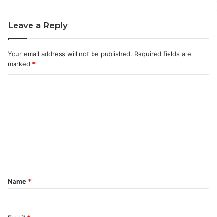
Leave a Reply
Your email address will not be published.
Required fields are
marked
*
C
o
m
m
e
n
t
Name
*
*