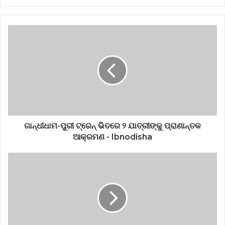
ଗାନ୍ଧୀଧାମ-ପୁରୀ ଟ୍ରେନ୍‌ ଭିତରେ ୨ ଯାତ୍ରୀଙ୍କୁ ପ୍ରାଣାନ୍ତକ
ଆକ୍ରମଣ - Ibnodisha