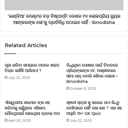
‘ଇଣ୍ଡିଆ’ ମେଣ୍ଟର ବଡ଼ ନିଷ୍ପତ୍ତି: ଦେଶର ୧୪ ଲୋକପ୍ରିୟ ନ୍ୟୁଜ
ଆଙ୍କରଙ୍କ ସୋ’କୁ ପ୍ରତିନିଧି ପଠାଇବ ନାହିଁ - Ibnodisha
Related Articles
ପୂଜା କରିବା ସମୟରେ ମନରେ ଖରାପ
ପିନ୍ଧିଥିବା ପୋଷାକ ପାଇଁ ବିବାଦରେ
ବିଚାର କାହିଁକି ଆସିଥାଏ ?
ପ୍ରିୟଙ୍କାଙ୍କ ମା’, ଅଶ୍ଳୀଳତାର
ସୀମା ପାର୍ ବୋଲି କହିଲେ ଲୋକେ –
July 22, 2025
Ibnodisha
October 9, 2023
ଐଶ୍ୱରୀଆ ସଲମାନ ଙ୍କ ସହ
ସ୍ଵାମୀ ସ୍ତ୍ରୀ କୁ ସଜେଇ ଥାଏ କିନ୍ତୁ
କରିବାକୁ ଚାହୁଁଥିଲେ ଏହିକାମ,
ଦେଖିପାରେ ନାହିଁ! ତାହା କଣ ? ଏହା ସହ
ଯୌଉଥିପାଇଁ ହୋଇଥିଲା ବ୍ରେକ୍-ଅପ
ଆହୁରି 15+ GK Quiz
April 30, 2025
July 22, 2025