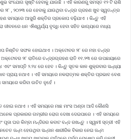
 ସଂଯୋଗ ସୃଷ୍ଟି ହେବାକୁ ଯାଉଛି । ଏହି କାରଣରୁ ସମସ୍ତ ୧୨ ଟି ରାଶି
ର ୨୮ , ୨୦୨୩ ରେ ହେବାକୁ ଯାଉଥିବା ଚନ୍ଦ୍ର ଗ୍ରହଣ ଖୁବ ସ୍ୱତନ୍ତ୍ର
ରହଣ ସମୟରେ ଆସୁରି ଶକ୍ତିର ପ୍ରକୋପ ବଢ଼ିଯାଏ । କିନ୍ତୁ ଏହି
ରା ଜୀବନରେ ଧନ ଐଶ୍ୱର୍ଯ୍ୟ ବୃଦ୍ଧି ହେବା ସହିତ ଭାଗ୍ୟରେ ମଧ୍ୟ
ଜପ ନିଶ୍ଚିତ ସଫଳ ହୋଇଥାଏ । ଅକ୍ଟୋବର ୨୮ ରେ ମହା ଚନ୍ଦ୍ର
ି । ଅକ୍ଟୋବର ୨୮ ରାତିରେ ଚନ୍ଦ୍ରଗ୍ରହଣ ରାତି ୧୧.୨୩ ରେ ଉପଛାୟାରେ
ବଂ ସମାପ୍ତି ୨.୨୪ ରେ ହେବ । କିନ୍ତୁ ସୂତକ କାଳ ଶୁକ୍ରବାର ସନ୍ଧ୍ୟା
ାବ ପ୍ରାୟ ନଥାଏ । ଏହି ସମୟରେ ନକରାତ୍ମକ ଶକ୍ତିର ପ୍ରଭାବ ବେଶ
ହଣ ସମୟରେ କରିବା ଉଚିତ ନୁହେଁ ।
ଚିତ ହୋଇ ନଥାଏ । ଏହି ସମୟରେ ମାଛ ମାଂସ ଅଣ୍ଡା ଆଦି କୌଣସି
େତ ଅନେକ ପ୍ରକାରର ଗମ୍ଭୀର ରୋଗ ଦେଖା ଦେଇପାରେ । ଏହି ସମୟରେ
ଁ ଏବଂ ପୂଜା ଘର କିମ୍ବା ମନ୍ଦିରର କବାଟ ବନ୍ଦ ରଖନ୍ତୁ । ସ୍ୱାମୀ ସ୍ତ୍ରୀ ଏହି
 ନଚେତ ଜନ୍ମ ହେଉଥିବା ସନ୍ତାନ ଶାରୀରିକ ବିକାର ନେଇ ଜନ୍ମ
 ରନ୍ଧା ଖାଦ୍ୟ ଖାଇବାକୁ ଚାହୁଁଥିଲେ ପୂର୍ବରୁ ରୋଷେଇ କରି ତୁଳସୀ