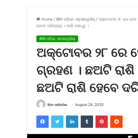
Home
/
IBN ଓଡ଼ିଶା ଏକ୍ସକ୍ଲୁସିଭ୍
/
ଅକ୍ଟୋବର ୨୮ ରେ ହେବ ଭ
ହେବେ ଦରିଦ୍ର୍ୟ । ଜାଣି ରଖନ୍ତୁ ।
IBN ଓଡ଼ିଶା ଏକ୍ସକ୍ଲୁସିଭ୍
ଅକ୍ଟୋବର ୨୮ ରେ ହ
ଗ୍ରହଣ । ଛଅଟି ରାଶ
ଛଅଟି ରାଶି ହେବେ ଦରି
ibn-odisha
August 24, 2025
Facebook
Twitter
LinkedIn
Tumblr
Pinterest
Reddit