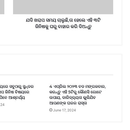
ଯଦି ଖରାପ ସମୟ ଚାଲୁଛି,ତା ହେଲେ ଏହି ୩ଟି
ଜିନିଷକୁ ଘରୁ ବାହାର କରି ଦିଅନ୍ତୁ
୍ୟରେ ସବୁଠାରୁ ସୁନ୍ଦର
4 ଏପ୍ରିଲ ୨୦୨୩ ବଡ ମଙ୍ଗଳବାର,
ରାପ ଜିନିଷ ବିଷୟରେ
କରନ୍ତୁ ଏହି 5ଟିରୁ କୌଣସି ଗୋଟେ
ିବେ ଆଶ୍ଚର୍ଯ୍ୟ
ଉପାୟ, ଦାରିଦ୍ର୍ୟତା ଭୁଲିଯିବ
ଆପଣଙ୍କ ଘରର ରାସ୍ତା
024
June 17, 2024