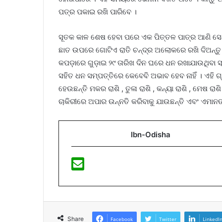
ପତ୍ର ପକାଇ ରଖି ପାରିବେ ।
ସୂତକ କାଳ ଶେଷ ହେବା ପରେ ଏକ ପିତ୍ତଳ ପାତ୍ର ଆଣି ସ
ଛାତ ଉପରେ ଗୋଟିଏ ରାତି ଚନ୍ଦ୍ର ଅଲୋକରେ ରଖି ଦିଅନ୍ତୁ । 
କପଡ଼ାରେ ଗୁଡ଼ାଇ ୨୯ ତାରିଖ ଦିନ ଘରେ ଧନ ରଖାଯାଉଥିବା ସ୍ଥା
ସହିତ ଧନ ସମ୍ପତ୍ତିରେ କେବେବି ଅଭାବ ହେବ ନାହିଁ । ଏହି 
ହେଉଛନ୍ତି ମକର ରାଶି , ତୁଳା ରାଶି , କନ୍ୟା ରାଶି , ମେଷ ରାଶି
ଚାକିରୀରେ ଅପାର ଉନ୍ନତି କରିବାକୁ ଯାଉଛନ୍ତି ଏବଂ ଏମାନ
Ibn-Odisha
Share
Facebook
Twitter
LinkedI