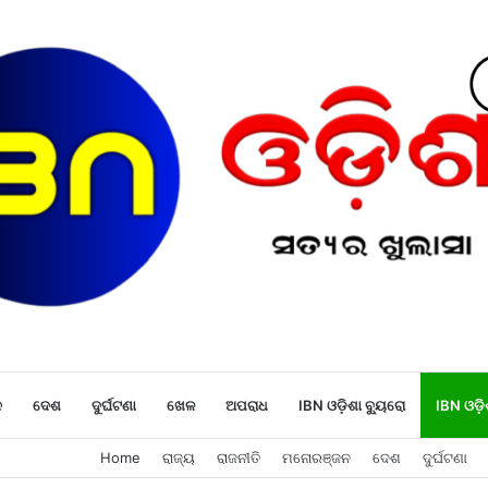
ନ
ଦେଶ
ଦୁର୍ଘଟଣା
ଖେଳ
ଅପରାଧ
IBN ଓଡ଼ିଶା ବ୍ୟୁରୋ
IBN ଓଡ଼ି
Home
ରାଜ୍ୟ
ରାଜନୀତି
ମନୋରଞ୍ଜନ
ଦେଶ
ଦୁର୍ଘଟଣା