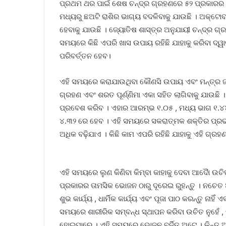
ପ୍ରଥମ ଥର ପାଇଁ ଶେଷ ଚନ୍ଦ୍ର ଗ୍ରହଣରେ ୫୨ ପ୍ରକାରର ଶୁଭ
ମଧ୍ୟରୁ ଛଅଟି ରାଶିର ଭାଗ୍ୟ ବଦଳିବାକୁ ଯାଉଛି । ଅକ୍ଟୋବ
ହେବାକୁ ଯାଉଛି । ଜ୍ୟୋତିଷ ଶାସ୍ତ୍ର ଅନୁଯାୟୀ ଚନ୍ଦ୍ର ଗ୍
ସମୟରେ କିଛି ଏପରି ଖାସ ଉପାୟ ରହିଛି ଯାହାକୁ କରିବା ଦ୍ୱା
ପରିବର୍ତ୍ତନ ହେବ।
ଏହି ସମୟରେ କରାଯାଉଥିବା କୌଣସି ଉପାୟ ଏବଂ ମନ୍ତ୍ର 
ଗ୍ରହଣ ଏବଂ ଶରତ ପୂର୍ଣ୍ଣିମା ଏକା ସହିତ ଲାଗିବାକୁ ଯାଉଛ
ପ୍ରବେଶ କରିବ । ଏହାର ଆରମ୍ଭ ୧.୦୫ , ମଧ୍ୟ ଭାଗ ୧.୪୪ ଏ
୪.୩୨ ରେ ହେବ । ଏହି ସମୟରେ ସକରାତ୍ମକ ଶକ୍ତିର ପ୍ରଭ
ଅଧିକ ବଢ଼ିଯାଏ । କିଛି କାମ ଏପରି ରହିଛି ଯାହାକୁ ଏହି ଗ୍ର
ଏହି ସମୟରେ ଲୁଣ କିଣିବା କିମ୍ବା କାହାକୁ ଦେବା ଆଦୋୖ ଉ
ପ୍ରକାରର ତାମସିକ ଭୋଜନ ଠାରୁ ଦୂରେଇ ରୁହନ୍ତୁ । ନଚ
ଶୁଭ କାର୍ଯ୍ୟ , ଧାର୍ମିକ କାର୍ଯ୍ୟ ଏବଂ ପୂଜା ପାଠ କରନ୍ତୁ ନାହି
ସମୟରେ ଶାରୀରିକ ସମ୍ବନ୍ଧ ସ୍ଥାପନ କରିବା ଉଚିତ ନୁହେଁ ,
ହୋଇପାରେ । ଏହି ସମୟରେ ଭୋଜନ ବର୍ଜିତ ଅଟେ । କିନ୍ତୁ ଆପଣ