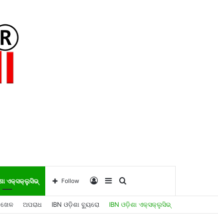
Log
Sidebar
Search
ଶା ଏକ୍ସକ୍ଲୁସିଭ୍
Follow
ଖେଳ
ଅପରାଧ
IBN ଓଡ଼ିଶା ବ୍ୟୁରୋ
IBN ଓଡ଼ିଶା ଏକ୍ସକ୍ଲୁସିଭ୍
In
for