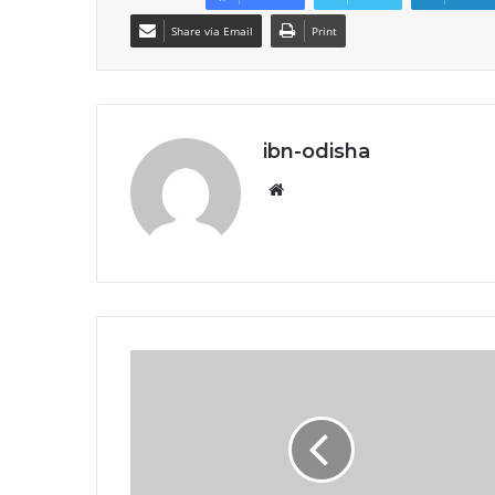
Share via Email
Print
ibn-odisha
Website