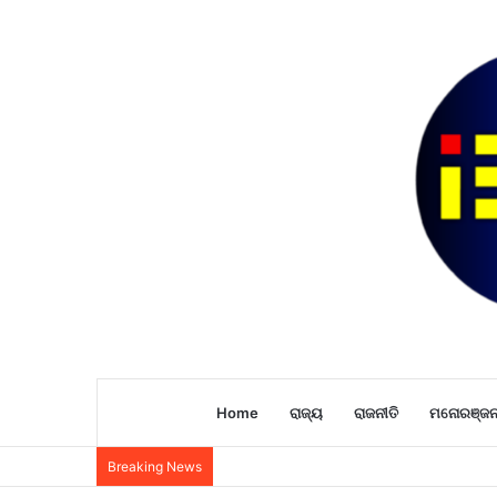
Home
ରାଜ୍ୟ
ରାଜନୀତି
ମନୋରଞ୍ଜ
Breaking News