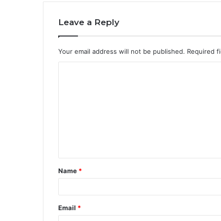
Leave a Reply
Your email address will not be published.
Required f
C
o
m
m
e
n
t
Name
*
*
Email
*