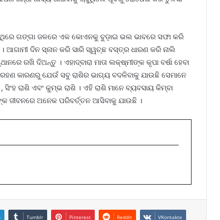
େଥିରେ ଗଙ୍ଗା ଜଳରେ ଏକ କୋଏନକୁ ବୁଡ଼ାଇ ଭଲ ଭାବରେ ସଫା କରି
ଆଗାମୀ ଦିନ ସ୍ନାନ କରି ସାରି ସ୍ୱଚ୍ଛ ବସ୍ତ୍ର ଧାରଣ କରି ନାଲି
ନରେ ରଖି ଦିଅନ୍ତୁ । ଏହାଦ୍ବାରା ମାତା ଲକ୍ଷ୍ମୀଙ୍କ କୃପା ବର୍ଷା ହେବା
ଗ୍ରହଣ କାରଣରୁ ଯେଉଁ ସବୁ ରାଶିର ଭାଗ୍ୟ ବଦଳିବାକୁ ଯାଉଛି ସେମାନେ
 , ସିଂହ ରାଶି ଏବଂ କୁମ୍ଭ ରାଶି । ଏହି ରାଶି ମାନେ ବ୍ୟବସାୟ କିମ୍ବା
ଙ୍କ ଜୀବନରେ ଅନେକ ପରିବର୍ତ୍ତନ ଆସିବାକୁ ଯାଉଛି ।
n
Tumblr
Pinterest
Reddit
VKontakte