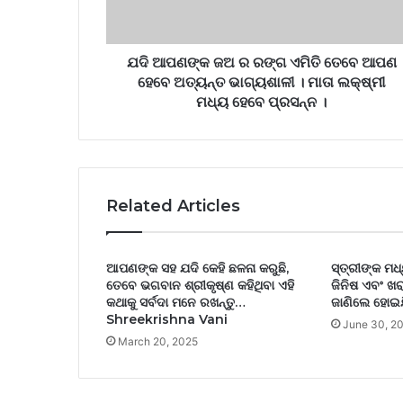
ଯଦି ଆପଣଙ୍କ ଜଅ ର ରଙ୍ଗ ଏମିତି ତେବେ ଆପଣ
ହେବେ ଅତ୍ୟନ୍ତ ଭାଗ୍ୟଶାଳୀ । ମାତା ଲକ୍ଷ୍ମୀ
ମଧ୍ୟ ହେବେ ପ୍ରସନ୍ନ ।
Related Articles
ଆପଣଙ୍କ ସହ ଯଦି କେହି ଛଳନା କରୁଛି,
ସ୍ତ୍ରୀଙ୍କ ମଧ
ତେବେ ଭଗବାନ ଶ୍ରୀକୃଷ୍ଣ କହିଥିବା ଏହି
ଜିନିଷ ଏବଂ ଖ
କଥାକୁ ସର୍ବଦା ମନେ ରଖନ୍ତୁ…
ଜାଣିଲେ ହୋଇଯ
Shreekrishna Vani
June 30, 2
March 20, 2025