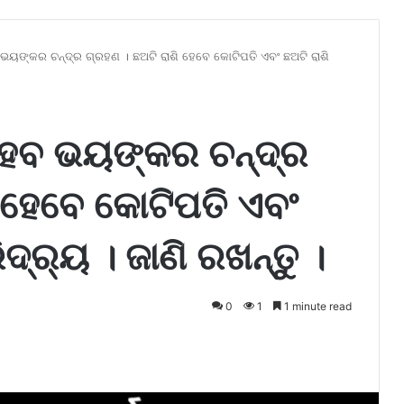
ୟଙ୍କର ଚନ୍ଦ୍ର ଗ୍ରହଣ । ଛଅଟି ରାଶି ହେବେ କୋଟିପତି ଏବଂ ଛଅଟି ରାଶି
େବ ଭୟଙ୍କର ଚନ୍ଦ୍ର
ି ହେବେ କୋଟିପତି ଏବଂ
ଦ୍ର୍ୟ । ଜାଣି ରଖନ୍ତୁ ।
0
1
1 minute read