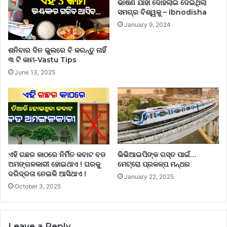
ଭାଷଣ ଯାହା ଦୋହଲାଇ ଦେଇଥିଲା
ସମଗ୍ର ବିଶ୍ୱକୁ – Ibnodisha
January 9, 2024
ଶନିବାର ଦିନ ଭୁଲରେ ବି କରନ୍ତୁ ନାହିଁ
୩ ଟି କାମ-Vastu Tips
June 13, 2025
ଏହି ଗଛର କାଠରେ ନିର୍ମିତ କବାଟ ବଡ
ଭିଭିଆଇପିଙ୍କ ଗସ୍ତ ପାଇଁ…
ଅମଙ୍ଗଳକାରୀ ହୋଇଥାଏ ! ଘରକୁ
ମେଟ୍ରୋ ପ୍ରକଳ୍ପ ମନ୍ଥର
ଦରିଦ୍ରତା ନେଇକି ଆସିଥାଏ !
January 22, 2025
October 3, 2025
Leave a Reply