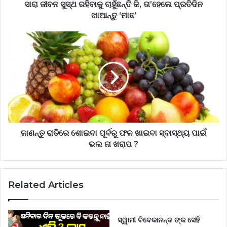
ସାରା ଜୀବନ ସୁସ୍ଥ ରହିବାକୁ ଚାହୁଁଛନ୍ତି କି, ତା’ହେଲେ ପ୍ରତିଦିନ
ଖାଆନ୍ତୁ ‘ମାଛ’
ଜାଣନ୍ତୁ ରାତିରେ ଶୋଇବା ପୂର୍ବରୁ ଫଳ ଖାଇବା ସ୍ବାସ୍ଥ୍ୟ ପାଇଁ
ଭଲ ନା ଖରାପ ?
Related Articles
ସ୍ୱାମୀ ବିବେକାନନ୍ଦ ଙ୍କ ସେହି