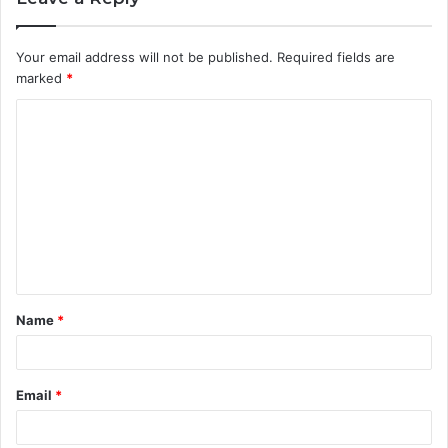
Your email address will not be published.
Required fields are
marked
*
C
o
m
m
e
n
t
Name
*
*
Email
*