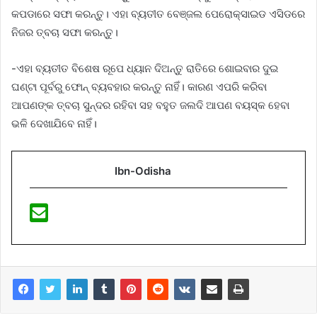
କପଡାରେ ସଫା କରନ୍ତୁ। ଏହା ବ୍ୟତୀତ ବେଞ୍ଜଲ ପେରୋକ୍ସାଇଡ ଏସିଡରେ
ନିଜର ତ୍ବଚା ସଫା କରନ୍ତୁ।
-ଏହା ବ୍ୟତୀତ ବିଶେଷ ରୂପେ ଧ୍ୟାନ ଦିଅନ୍ତୁ ରାତିରେ ଶୋଇବାର ଦୁଇ
ଘଣ୍ଟା ପୂର୍ବରୁ ଫୋନ୍ ବ୍ୟବହାର କରନ୍ତୁ ନାହିଁ। କାରଣ ଏପରି କରିବା
ଆପଣଙ୍କ ତ୍ବଚା ସୁନ୍ଦର ରହିବା ସହ ବହୁତ ଜଲଦି ଆପଣ ବୟସ୍କ ହେବା
ଭଳି ଦେଖାଯିବେ ନାହିଁ।
Ibn-Odisha