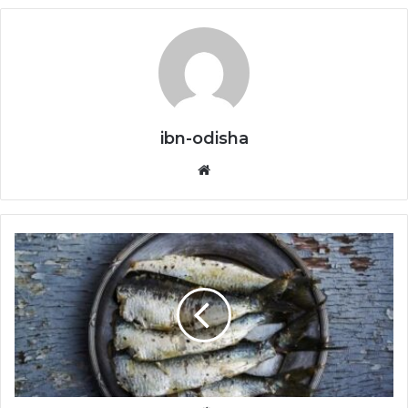
ibn-odisha
Website