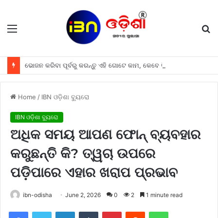
Menu
S
fo
ଭୋଜନ କରିବା ପୂର୍ବରୁ କରନ୍ତୁ ଏହି ଗୋଟେ କାମ, କେବେ ବି ଘରେ ଆସିବ ନାହିଁ ଦରିଦ୍ରତା
Home
/
IBN ଓଡ଼ିଶା ବ୍ୟୁରୋ
IBN ଓଡ଼ିଶା ବ୍ୟୁରୋ
ଅଧିକ ସମୟ ଆପଣ ଫୋନ୍ ବ୍ୟବହାର
କରୁଛନ୍ତି କି? ତ୍ୱଚା ଉପରେ
ପଡ଼ିପାରେ ଏହାର ଖରାପ ପ୍ରଭାବ
ibn-odisha
June 2, 2026
0
2
1 minute read
Facebook
Twitter
LinkedIn
Tumblr
Pinterest
Reddit
WhatsApp