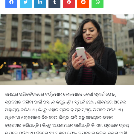
ସମୟର ପରିବର୍ତ୍ତନରେ ବର୍ତ୍ତମାନ ଲୋକମାନେ ବେଶୀ ସ୍ମାର୍ଟ ଫୋନ୍
ବ୍ୟବହାର କରିବା ପାଇଁ ପସନ୍ଦ କରୁଛନ୍ତି। ସ୍ମାର୍ଟ ଫୋନ୍ ଜୀବନରେ ଅନେକ
ସାହାଯ୍ୟ କରିଥାଏ। କିନ୍ତୁ ଏହାର ପ୍ରଭାବ ସ୍ବାସ୍ଥ୍ୟ ଉପରେ ପଡିଥାଏ।
ଅଧିକାଂଶ ଲୋକମାନେ ଦିନ ହେଉ କିମ୍ବା ରାତି ସବୁ ସମୟରେ ଫୋନ
ବ୍ୟବହାର କରିଥାନ୍ତି। କିନ୍ତୁ ଆପଣମାନେ ଜାଣିଛନ୍ତି କି ଏହା ପ୍ରଭାବ ତ୍ବଚା
ଉପରେ ପଡ଼ିଥାଏ। ଦିନରେ ୨୪ ଘଣ୍ଟା ଫୋନ୍ ବ୍ୟବହାର କରିବା ଦ୍ବାରା ଆଖି