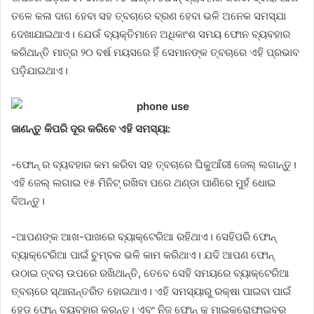
ତଳେ କଳା ଦାଗ ହେବା ସହ ତ୍ବଚାରେ ବ୍ରଣ ହେବା ଭଳି ଅନେକ ସମସ୍ଯା
ଦେଖାଯାଇଥାଏ। ଯେଉଁ ବ୍ୟକ୍ତିମାନେ ଅଧିକାଂଶ ସମୟ ଫୋନ ବ୍ୟବହାର
କରିଥାନ୍ତି ମାତ୍ର ୨୦ ବର୍ଷ ମୟସରେ ହିଁ ସେମାନଙ୍କ ତ୍ବଚାରେ ଏହି ପ୍ରଭାବ
ପଡ଼ିଯାଇଥାଏ।
ଜାଣନ୍ତୁ କିପରି ଦୂର କରିବେ ଏହି ସମସ୍ୟା:
-ଫୋନ୍ ର ବ୍ୟବହାର କମ କରିବା ସହ ତ୍ବଚାରେ ଘିକୁଆଁରୀ ଜେଲ୍ ଲଗାନ୍ତୁ।
ଏହି ଜେଲ୍ ଲଗାଇ ୧୫ ମିନିଟ୍ ରଖିବା ପରେ ଥଣ୍ଡା ପାଣିରେ ମୁହଁ ଧୋଇ
ଦିଅନ୍ତୁ।
-ଆପଣଙ୍କ ଆଖ-ପାଖରେ ବ୍ୟାକ୍ଟେରିଆ ରହିଥାଏ। ସେହିପରି ଫୋନ୍
ବ୍ୟାକ୍ଟେରିଆ ପାଇଁ ଚୁମ୍ବକ ଭଳି କାମ କରିଥାଏ। ଯଦି ଆପଣ ଫୋନ୍
ଉଠାଇ ତ୍ବଚା ଉପରେ ରଖିଥାନ୍ତି, ତେବେ ସେହି ସମୟରେ ବ୍ୟାକ୍ଟେରିଆ
ତ୍ବଚାରେ ସ୍ଥାନାନ୍ତରିତ ହୋଇଥାଏ। ଏହି ସମସ୍ୟାରୁ ରକ୍ଷା ପାଇବା ପାଇଁ
ହେଡ୍ ଫୋନ୍ ବ୍ୟବହାର କରନ୍ତୁ। ଏବଂ ନିଜ ଫୋନ୍ କୁ ମାଇକ୍ରୋଫାଇବର