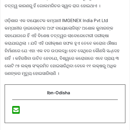
ତତ୍ତ୍ୱ କାରଣରୁ ହିଁ ଗୋଲମରିଚର ସ୍ୱାଦ ରାଗ ହୋଇଥାଏ ।
ଓଡ଼ିଶାର ଏକ ବାୟୋଟେକ କମ୍ପାନୀ IMGENEX India Pvt Ltd
କମ୍ପାନୀର ଡ଼ାଇରେକ୍ଟର ଅଫ ବାୟୋଲୋଜିସ୍ଟ ଅଶୋକ କୁମାରଙ୍କ
ସହଯୋଗରେ ହିଁ ଏହି ବିଶେଷ ତତ୍ତ୍ୱର ଲାବୋରେଟୋରୀ ପରୀକ୍ଷା
କରାଯାଇଥିଲା । ଯଦି ଏହି ପରୀକ୍ଷଣ ସଫଳ ହୁଏ ତେବେ କରୋନା ଔଷଧ
ନିର୍ମାଣରେ ଯେ ଏହା ଏକ ବଡ ଉପଲବ୍ଧି ହେବ ସେଥିରେ କୌଣସି ସନ୍ଦେହ
ନାହିଁ । କହିରଖିବା ଉଚିତ ହେବଯେ, ବିଶ୍ୱରେ କରୋନାରେ ଏବେ ପ୍ରାୟ ୩
କୋଟି ୯୫ ଲକ୍ଷ ସଂକ୍ରମିତ ହୋଇସାରିଥିବା ବେଳେ ୧୧ ଲକ୍ଷରୁ ଅଧିକ
ଜଣଙ୍କର ମୃତ୍ୟୁ ହୋଇସାରିଲାଣି ।
Ibn-Odisha