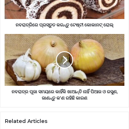
ନବରାତ୍ରିରେ ପ୍ରସ୍ତୁତ କରନ୍ତୁ ଟେଷ୍ଟୀ କୋକାନଟ୍‌ ରୋଲ୍‌
ନବରାତ୍ର ପୂଜା ସମୟରେ କାହିଁକି ଖାଆନ୍ତି ନାହିଁ ପିଆଜ ଓ ରସୁଣ,
ଜାଣନ୍ତୁ କ’ଣ ରହିଛି କାରଣ
Related Articles