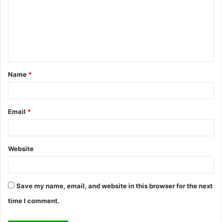
m
m
e
n
t
Name
*
*
Email
*
Website
Save my name, email, and website in this browser for the next
time I comment.