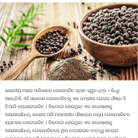
ଭାରତୀୟ ମସଲା ତାଲିକାରେ ଗୋଲମରିଚ ସ୍ଥାନ ସ୍ୱତନ୍ତ୍ର । କିନ୍ତୁ
ଜାଣନ୍ତିକି ଏହି ସାଧାରଣ ଗୋଲମରିଚରୁ ଏକ ଗମ୍ଭୀର ରୋଗର ଔଷଧ ବି
ତିଆରି କରାଯାଇପାରିବ । ନିକଟରେ ହୋଇଥିବା ଏକ ଗବେଷଣାରୁ
ଜଣାଯାଇଛିଯେ, କରୋନା ପରି ମହାମାରୀର ଔଷଧରେ ମଧ୍ୟ ଗୋଲମାରିଚର
ବ୍ୟବହାର ହୋଇପାରିବ । ନିକଟରେ ହୋଇଥିବା ଏକ ଗବେଷଣାରୁ
ଜଣାଯାଇଛିଯେ, ଗୋଲମରିଚରେ ଥିବା ପେପରାଇନ ତତ୍ତ୍ୱ କରୋନା