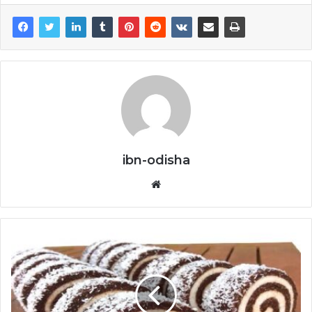
ibn-odisha
Website