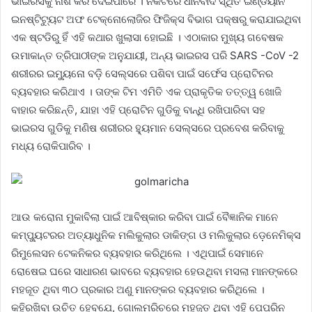
ଭାଇରସକୁ ନାଶ କରି ଦେଇପାରେ । ନିକଟରେ ଧାନବାଦ ସ୍ଥିତ ଇଣ୍ଡିୟାନ
ଇନଷ୍ଟିଟ୍ୟୁଟ ଅଫ ଟେକ୍ନୋଲୋଜିର ଫିଜିକ୍ସ ବିଭାଗ ପକ୍ଷରୁ କରାଯାଇଥିବା
ଏକ ଷ୍ଟଡିରୁ ହିଁ ଏହି କଥାର ଖୁଲାସା ହୋଇଛି । ଏଠାକାର ମୁଖ୍ୟ ଗବେଷକ
ଉମାକାନ୍ତ ତ୍ରିପାଠୀଙ୍କ ଅନୁଯାୟୀ, ଅନ୍ୟ ଭାଇରସ ପରି SARS -CoV -2
ଶରୀରର ଇମ୍ୟୁନୋ ବଡ଼ି ସେଲ୍ସରେ ପଶିବା ପାଇଁ ସର୍ଫେସ ପ୍ରୋଟିନର
ବ୍ୟବହାର କରିଥାଏ । ତାଙ୍କ ଟିମ ଏମିତି ଏକ ପ୍ରାକୃତିକ ତତ୍ତ୍ୱ ଖୋଜି
ବାହାର କରିଛନ୍ତି, ଯାହା ଏହି ପ୍ରୋଟିନ ଗୁଡିକୁ ବାନ୍ଧି ରଖିପାରିବା ସହ
ଭାଇରସ ଗୁଡିକୁ ମଣିଷ ଶରୀରର ହ୍ୟୁମାନ ସେଲ୍ସରେ ପ୍ରବେଶ କରିବାକୁ
ମଧ୍ୟ ରୋକିପାରିବ ।
ଆଉ କରୋନା ମୁକାବିଲା ପାଇଁ ଆବିଷ୍କାର କରିବା ପାଇଁ ବୈଜ୍ଞାନିକ ମାନେ
କମ୍ପ୍ୟୁଟରର ଅତ୍ୟାଧୁନିକ ମଲିକୁଲାର ଡାକିଙ୍ଗ ଓ ମଲିକୁଲାର ଡ଼େନେମିକ୍ସ
ରିମୁଲେସନ ଟେକନିକର ବ୍ୟବହାର କରିଥିଲେ । ଏଥିପାଇଁ ସେମାନେ
ରୋଷେଇ ଘରେ ସାଧାରଣ ଭାବରେ ବ୍ୟବହାର ହେଉଥିବା ମସଲା ମାନଙ୍କରେ
ମହଜୂତ ଥିବା ୩୦ ପ୍ରକାର ଅଣୁ ମାନଙ୍କର ବ୍ୟବହାର କରିଥିଲେ ।
କହିରଖିବା ଉଚିତ ହେବଯେ, ଗୋଲମରିଚରେ ମହଜୂତ ଥିବା ଏହି ପେପରିନ