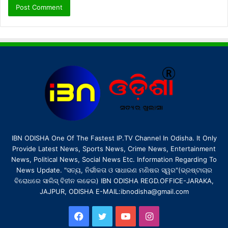
IBN ODISHA One Of The Fastest IP.TV Channel In Odisha. It Only
Provide Latest News, Sports News, Crime News, Entertainment
News, Political News, Social News Etc. Information Regarding To
News Update. "ସତ୍ୟ, ନିର୍ଭୀକତା ଓ ସାଧାରଣ ମଣିଷର ସ୍ୱର"(ଭ୍ରଷ୍ଟାଚାର
ବିରୋଧରେ ସାଲିସ୍ ବିହୀନ ଲଢେଇ) IBN ODISHA REGD.OFFICE-JARAKA,
JAJPUR, ODISHA E-MAIL:ibnodisha@gmail.com
Facebook
Twitter
YouTube
Instagram