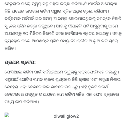
ନେଚୁରାଲ ଗ୍ଲୋ ତ୍ୱଚା ସବୁ ମହିଳା ଇଚ୍ଛା କରିଥାନ୍ତି।ପାର୍ଲର ଅପେକ୍ଷା
କିଛି ଘରୋଇ ଉପଚାର କରିବା ଦ୍ୱାରା ସ୍କିନ ଅଧିକ ଗ୍ଲୋ କରିଥାଏ।
ବର୍ତ୍ତମାନ ପର୍ବପର୍ବାଣୀର ସମୟ ଆରମ୍ଭ ହୋଇଯାଇଥିବାରୁ ସମସ୍ତେ ନିହାତି
ସୁନ୍ଦର ସ୍କିନ ଇଚ୍ଛା କରୁଥିବେ। ଆଗକୁ ଦୀପାବଳି ପର୍ବ ଆସୁଥିବାରୁ ଆମେ
ଆପଣଙ୍କୁ ୧୦ ମିିିନିଟର ତିନୋଟି ସହଜ ଫେସିଆଲ ଷ୍ଟେପ ଜଣାଇବୁ। ଏହାକୁ
ବ୍ୟବହାର କଲେ ଆପଣଙ୍କ ସ୍କିନ ମଧ୍ୟ ଦିପାବଳୀର ଆଲୁଅ ଭଳି ଗ୍ଲୋ
କରିବ।
ପ୍ରଥମ ଷ୍ଟେପ:
ଫେସିଆଲ କରିବା ପାଇଁ ସର୍ବପ୍ରଥମେ ତ୍ୱଚାକୁ ଏକ୍ସଫୋଲିଏଟ କରନ୍ତୁ।
ଏଥିପାଇଁ ଗୋଟିଏ ଚାମଚ ଚାଉଳ ଗୁଣ୍ଡରେ କିଛି କ୍ଷୀର ଏବଂ ଲହୁଣୀ ମିଶାଇ
ଚେହେରା ଏବଂ ବେକରେ ଭଲ ଭାବରେ ଲଗାନ୍ତୁ। ଏହି ଦୁଇଟି ପଦାର୍ଥ
ଚେହେରାରେ ଅଦ୍ଭୁତ ଉପାୟରେ କାମ କରିବା ସହିତ ଏହା ଫେସ ସ୍କ୍ରବର
ମଧ୍ୟ କାମ କରିଥାଏ।