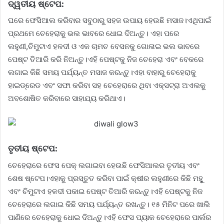
ଦ୍ୱତୀୟ ଷ୍ଟେପ:
ଘରେ ଫେସିଆଲ କରିବାର ସବୁଠାରୁ ସହଜ ଉପାୟ ହେଉଛି ମସାଜ।ଏଥିପାଇଁ
ପ୍ରଥମେ ଚେହେରାକୁ ଭଲ ଭାବରେ ଧୋଇ ଦିଅନ୍ତୁ। ଏହା ପରେ
ଲହୁଣୀ,ଚିମୁଟାଏ ହଳଦୀ ଓ ଏକ ଚାମଚ ବେସନକୁ ଗୋଳାଇ ଭଲ ଭାବରେ
ପେଷ୍ଟ ତିଆରି କରି ନିଅନ୍ତୁ।ଏହି ପେଷ୍ଟକୁ ନିଜ ଚେହେରା ଏବଂ ବେକରେ
ଲଗାଇ କିଛି ସମୟ ପର୍ଯ୍ୟନ୍ତ ମସାଜ କରନ୍ତୁ।ଏହା ବାହାରୁ ଚେହେରାକୁ
ହାଇଡ୍ରେଡ ଏବଂ ସଫା କରିବା ସହ ଚେହେରାରେ ଥିବା ଏକ୍ସଟ୍ରା ଅଏଲକୁ
ଅବଶୋଷିତ କରିବାରେ ସାହାଯ୍ୟ କରିଥାଏ।
ତୃତୀୟ ଷ୍ଟେପ:
ଚେହେରାରେ ଫେସ ପେକ୍‌ ଲଗାଇବା ହେଉଛି ଫେସିଆଲର ତୃତୀୟ ଏବଂ
ଶେଷ ଷ୍ଟେପ।ଏହାକୁ ପ୍ରସ୍ତୁତ କରିବା ପାଇଁ କ୍ଷୀର ଲହୁଣୀରେ କିଛି ମହୁୁ
ଏବଂ ଚିମୁଟାଏ ହଳଦୀ ପକାଇ ପେଷ୍ଟ ତିଆରି କରନ୍ତୁ।ଏହି ପେଷ୍ଟକୁ ନିଜ
ଚେହେରାରେ ଲଗାଇ କିଛି ସମୟ ପର୍ଯ୍ୟନ୍ତ ରଖନ୍ତୁ। ୧୫ ମିନିଟ ପରେ ଖାଲି
ପାଣିରେ ଚେହେରାକୁ ଧୋଇ ଦିଅନ୍ତୁ।ଏହି ଫେସ ପ୍ୟାକ ଚେହେରାରେ ପାର୍ଲର