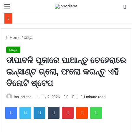
Menu
S
fo
Home
/
ରାଜ୍ୟ
ରାଜ୍ୟ
ଦୀପାବଳି ପୂଜାରେ ପାଆନ୍ତୁ ଚେହେରାରେ
ଇନ୍ସାଣ୍ଟ ଗ୍ଲୋ, ଫଲୋ କରନ୍ତୁ ଏହି
ତିନୋଟି ଷ୍ଟେପ
ibn-odisha
July 2, 2026
0
1
1 minute read
Facebook
Twitter
LinkedIn
Tumblr
Pinterest
Reddit
WhatsApp