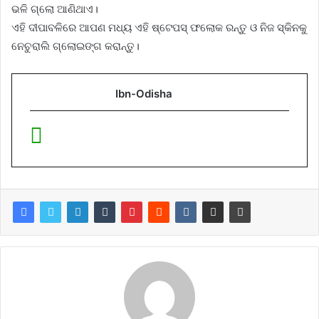
ଭଳି ଗ୍ଲୋ ଆଣିଥାଏ।
ଏହି ଦୀପାବଳିରେ ଆପଣ ମଧ୍ୟ ଏହି ଷ୍ଟେପସ୍‌ ଫଲୋକ ରନ୍ତୁ ଓ ନିଜ ସ୍କିନକୁ
ନେଚୁରାଲି ଗ୍ଲୋଇଙ୍ଗ କରାନ୍ତୁ।
Ibn-Odisha