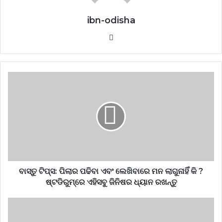
ibn-odisha
Website
ବାସ୍ତୁ ଟିପ୍ସ: ପିଲାର ପଢିବା ଏବଂ ଲେଖିବାରେ ମନ ଲାଗୁନାହିଁ କି ?
ଷ୍ଟଡିରୁମ୍‌ରେ ଏହିସବୁ ଜିନିଷର ଧ୍ୟାନ ରଖନ୍ତୁ