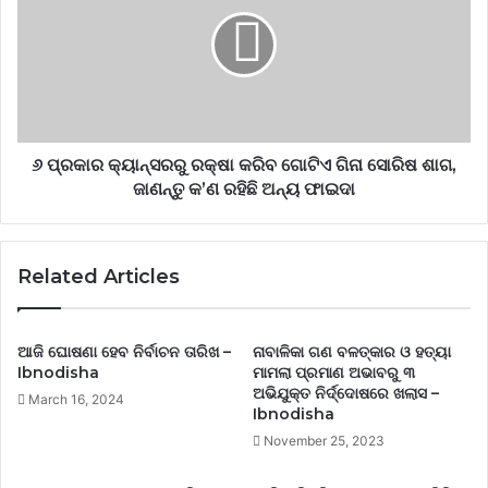
୬ ପ୍ରକାର କ୍ୟାନ୍‌ସରରୁ ରକ୍ଷା କରିବ ଗୋଟିଏ ଗିନା ସୋରିଷ ଶାଗ,
ଜାଣନ୍ତୁ କ’ଣ ରହିଛି ଅନ୍ୟ ଫାଇଦା
Related Articles
ଆଜି ଘୋଷଣା ହେବ ନିର୍ବାଚନ ତାରିଖ –
ନାବାଳିକା ଗଣ ବଳତ୍କାର ଓ ହତ୍ୟା
Ibnodisha
ମାମଲା ପ୍ରମାଣ ଅଭାବରୁ ୩
ଅଭିଯୁକ୍ତ ନିର୍ଦ୍ଦୋଷରେ ଖଲାସ –
March 16, 2024
Ibnodisha
November 25, 2023