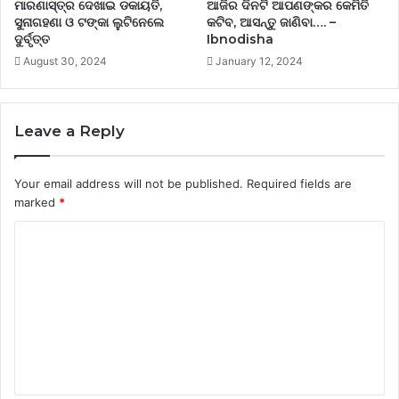
ମାରଣାସ୍ତ୍ର ଦେଖାଇ ଡକାୟତି,
ଆଜିର ଦିନଟି ଆପଣଙ୍କର କେମିତି
ସୁନାଗହଣା ଓ ଟଙ୍କା ଲୁଟିନେଲେ
କଟିବ, ଆସନ୍ତୁ ଜାଣିବା…. –
ଦୁର୍ବୃତ୍ତ
Ibnodisha
August 30, 2024
January 12, 2024
Leave a Reply
Your email address will not be published.
Required fields are
marked
*
C
o
m
m
e
n
t