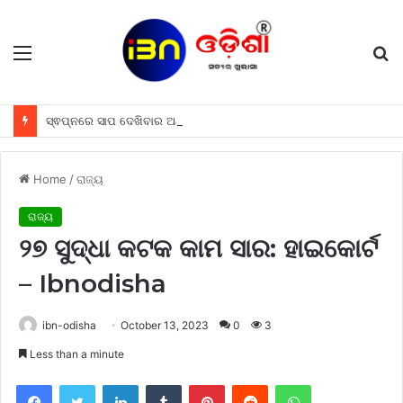
Menu
S
fo
ସ୍ଵପ୍ନରେ ସାପ ଦେଖିବାର ଅର୍ଥ କଣ ହୋଇଥାଏ, ଜାଣନ୍ତୁ
Home
/
ରାଜ୍ୟ
ରାଜ୍ୟ
୨୭ ସୁଦ୍ଧା କଟକ କାମ ସାର: ହାଇକୋର୍ଟ
– Ibnodisha
ibn-odisha
October 13, 2023
0
3
Less than a minute
Facebook
Twitter
LinkedIn
Tumblr
Pinterest
Reddit
WhatsApp