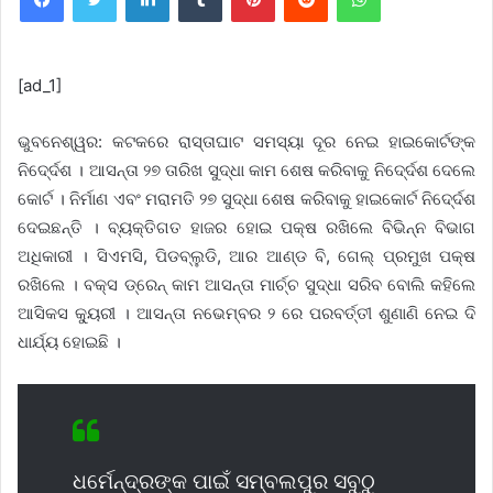
[ad_1]
ଭୁବନେଶ୍ୱର: କଟକରେ ରାସ୍ତାଘାଟ ସମସ୍ୟା ଦୂର ନେଇ ହାଇକୋର୍ଟଙ୍କ
ନିଦେ୍ର୍ଦଶ । ଆସନ୍ତା ୨୭ ତାରିଖ ସୁଦ୍ଧା କାମ ଶେଷ କରିବାକୁ ନିଦେ୍ର୍ଦଶ ଦେଲେ
କୋର୍ଟ । ନିର୍ମାଣ ଏବଂ ମରାମତି ୨୭ ସୁଦ୍ଧା ଶେଷ କରିବାକୁ ହାଇକୋର୍ଟ ନିଦେ୍ର୍ଦଶ
ଦେଇଛନ୍ତି । ବ୍ୟକ୍ତିଗତ ହାଜର ହୋଇ ପକ୍ଷ ରଖିଲେ ବିଭିନ୍ନ ବିଭାଗ
ଅଧିକାରୀ । ସିଏମସି, ପିଡବ୍ଲୁଡି, ଆର ଆଣ୍ଡ ବି, ଗେଲ୍ ପ୍ରମୁଖ ପକ୍ଷ
ରଖିଲେ । ବକ୍ସ ଡ୍ରେନ୍ କାମ ଆସନ୍ତା ମାର୍ଚ୍ଚ ସୁଦ୍ଧା ସରିବ ବୋଲି କହିଲେ
ଆସିକସ କୁ୍ୟରୀ । ଆସନ୍ତା ନଭେମ୍ବର ୨ ରେ ପରବର୍ତ୍ତୀ ଶୁଣାଣି ନେଇ ଦି
ଧାର୍ଯ୍ୟ ହୋଇଛି ।
ଧର୍ମେନ୍ଦ୍ରଙ୍କ ପାଇଁ ସମ୍ବଲପୁର ସବୁଠୁ