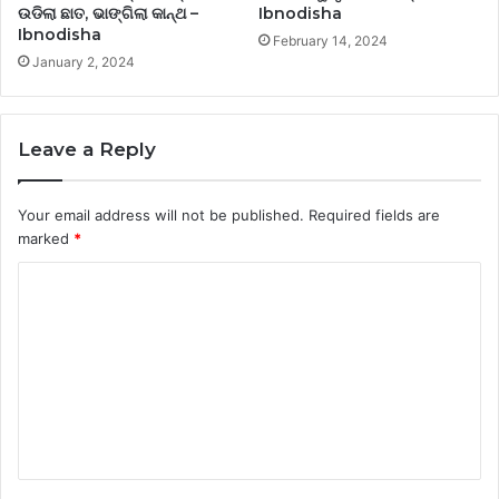
ଉଡିଲା ଛାତ, ଭାଙ୍ଗିଲା କାନ୍ଥ –
Ibnodisha
Ibnodisha
February 14, 2024
January 2, 2024
Leave a Reply
Your email address will not be published.
Required fields are
marked
*
C
o
m
m
e
n
t