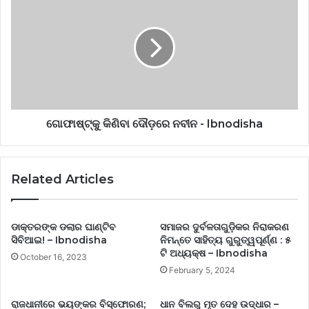
ଗୋଫାଷ୍ଟ୍‌କୁ କିଣିବା ଦୌଡ଼ରେ ନବୀନ - Ibnodisha
Related Articles
ଡାକ୍ତରଙ୍କ ଡଲାର ଘାଣ୍ଟିବ
ସମାଜର ଦୁର୍ବଳତାଗୁଡ଼ିକର ନିରାକରଣ
ସିବିଆଇ! – Ibnodisha
ନିମନ୍ତେ ସାହିତ୍ୟ ଗୁରୁତ୍ୱପୂର୍ଣ୍ଣ : ୫
ଟି ଅଧ୍ୟକ୍ଷ – Ibnodisha
October 16, 2023
February 5, 2024
ରାଜଧାନୀରେ ଭୟଙ୍କର ବିସ୍ଫୋରଣ;
ଧାନ ବିଲରୁ ମୃତ ଦେହ ଉଦ୍ଧାର –