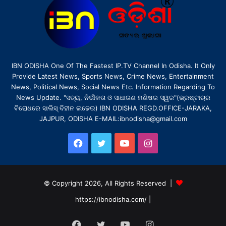
IBN ODISHA One Of The Fastest IP.TV Channel In Odisha. It Only
Provide Latest News, Sports News, Crime News, Entertainment
News, Political News, Social News Etc. Information Regarding To
News Update. "ସତ୍ୟ, ନିର୍ଭୀକତା ଓ ସାଧାରଣ ମଣିଷର ସ୍ୱର"(ଭ୍ରଷ୍ଟାଚାର
ବିରୋଧରେ ସାଲିସ୍ ବିହୀନ ଲଢେଇ) IBN ODISHA REGD.OFFICE-JARAKA,
JAJPUR, ODISHA E-MAIL:ibnodisha@gmail.com
Facebook
Twitter
YouTube
Instagram
© Copyright 2026, All Rights Reserved |
https://ibnodisha.com/
|
Facebook
Twitter
YouTube
Instagram