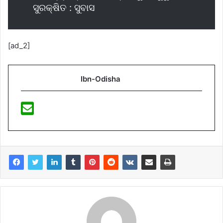
ସୁରକ୍ଷିତ : ସୁବାସ
[ad_2]
Ibn-Odisha