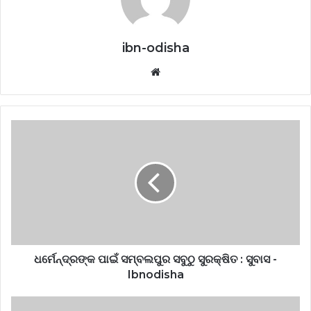
ibn-odisha
Website
ଧର୍ମେନ୍ଦ୍ରଙ୍କ ପାଇଁ ସମ୍ବଲପୁର ସବୁଠୁ ସୁରକ୍ଷିତ : ସୁବାସ -
Ibnodisha